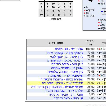
♦
74
N
8
10
3
5
5
♣
J98
S
8
10
4
5
5
♠
9
♥
AQJT2
E
5
3
9
8
7
♦
86
W
5
3
9
8
7
♣
KT543
Par: 500
♠
AKJ7
♥
8
♦
AJ9
♣
AQ6
ניקוד
וזה
צפון - דרום
צ-ד
אלוני ישי - גונן מלכה
100.00
4
♥
X-4 
קולסקי מינה - קולסקי איתן
73.08
4
♠
= [S]
קורן עינת - בר יוסף לוסי
73.08
4
♠
= [S]
קומיסר מיכאל - קון יהונתן
73.08
4
♠
= [S]
בוגן זאב - הידה רודיקה
73.08
4
♠
= [S]
שטרן בן - מזרחי שמחה
73.08
4
♠
= [S]
לוין איטה - כוכבא שלומית
73.08
4
♠
= [S]
חיימוביץ ולריו - פזי נחמה
46.15
5
♥
X-2 
שפירא בניהו - גרינברג ויקטוריה
26.92
2
♠
+2 [
הילזנרד אנני - מירקין לודמילה
26.92
2
♠
+2 [
מזרחי יהודית - פרבשטיין בן-חיים יפה
26.92
3
♠
+1 [
גולדברג דני - גולדברג תמרה
26.92
3
♠
+1 [
זהבי רות - אבידר אופליה
3.85
4
♠
-1 [S
גני רותי - ביגר כרמלה
3.85
5
♠
-1 [S