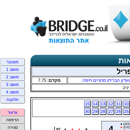
ות
מצטבר
מושב 1
ריל
מושב 2
עדון הברידג מחניים חיפה
מקדם:
7.75
מושב 3
יניב
מושב 4
חלוקות
15
14
13
12
11
10
30
29
28
27
26
25
ערעור
הדפסה
♠
Q83
4
סגירה
♥
974
NT
♠
♥
♦
♣