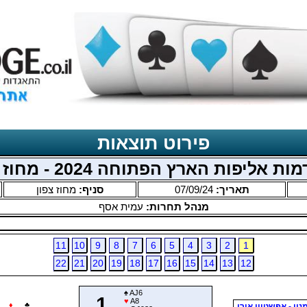
פירוט תוצאות
ת אליפות הארץ הפתוחה 2024 - מחוז צפון
תאריך:
07/09/24
סניף:
מחוז צפון
מנהל תחרות:
עמית אסף
11
10
9
8
7
6
5
4
3
2
1
22
21
20
19
18
17
16
15
14
13
12
♠
AJ6
1
♥
A8
♦
♣
ון - אפשטיין אורי