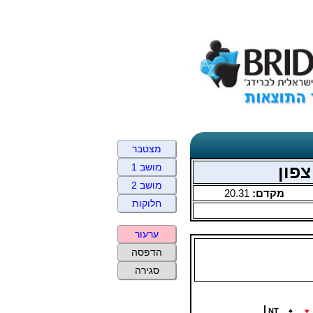
מצטבר
מושב 1
מושב 2
מקדם:
20.31
חלוקות
ערעור
הדפסה
סגירה
NT
♠
♥