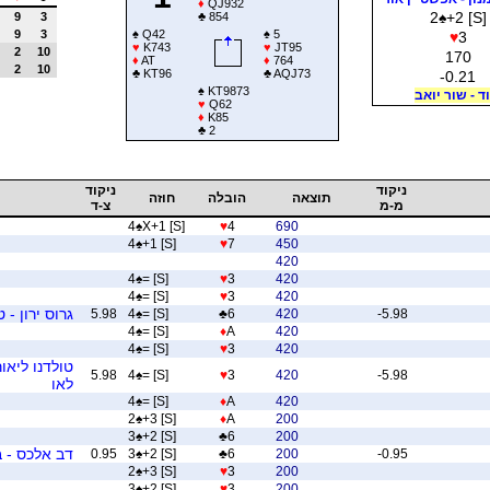
♦
QJ932
2
♠
+2 [S]
9
3
♣
854
9
3
♠
Q42
♠
5
♥
3
♥
K743
♥
JT95
2
10
170
♦
AT
♦
764
2
10
♣
KT96
♣
AQJ73
-0.21
♠
KT9873
ד - שור יואב
♥
Q62
♦
K85
♣
2
ניקוד
ניקוד
תוצאה
הובלה
חוזה
מ-מ
צ-ד
4
♠
X+1 [S]
♥
4
690
4
♠
+1 [S]
♥
7
450
420
4
♠
= [S]
♥
3
420
4
♠
= [S]
♥
3
420
גרוס ירון - ט
5.98
4
♠
= [S]
♣
6
420
-5.98
4
♠
= [S]
♦
A
420
4
♠
= [S]
♥
3
420
טולדנו ליאור
5.98
4
♠
= [S]
♥
3
420
-5.98
לאו
4
♠
= [S]
♦
A
420
2
♠
+3 [S]
♦
A
200
3
♠
+2 [S]
♣
6
200
דב אלכס - 
0.95
3
♠
+2 [S]
♣
6
200
-0.95
2
♠
+3 [S]
♥
3
200
3
♠
+2 [S]
♥
3
200