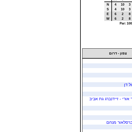
N
4
10
3
S
4
10
3
E
6
2
8
W
6
2
8
Par: 100
צפון - דרום
ל דן
 אורי - זיידנברג גת אביב
ברסלאור מנחם