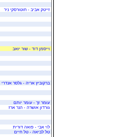
זייטק אביב - חוטורסקי ניר
וייסמן דוד - שור יואב
ברקוביץ אריה - גלסר אנדרי
עומר זך - עומר יותם
גורדון אושרה - הנר ארז
לוי אבי - פואה דורית
טל לביאה - טל חיים