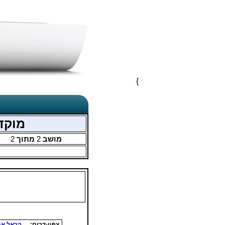
}
מוקדמו
מושב
2
מתוך
2
צפון-דרום:
הראל אמנ