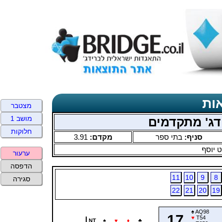
ות
מצטבר
מושב 1
ידג' מתקדמים
חלוקות
סניף:
בתי ספר
מקדם:
3.91
 יוסף
ערעור
הדפסה
11
10
9
8
סגירה
22
21
20
19
♠
AQ98
17
♥
T54
NT
♠
♥
♦
♣