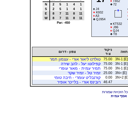
♦
T652
N
2
5
1
4
1
♣
72
S
2
5
1
4
1
♠
J4
♥
K932
E
8
7
11
8
11
♦
A3
W
8
7
11
8
11
♣
QJ954
Par: -450
♠
KT532
♥
J86
♦
QJ4
♣
T8
ניקוד
חוזה
צפון - דרום
צ-ד
טולדנו ליאור אורי - עצמון תמר
75.00
3N-1 [E]
קפילוטו יעל - להב שירה
75.00
3N-1 [E]
תמיר עמית - מאור עופרי
75.00
3N-1 [E]
זמיר טל - זמיר שקד
25.00
3N= [E]
קורנבליט עומרי - חיבה טומי
0.00
3N+2 [E
רובינס אורי - בלייכר אופיר
46.47
אסף עמית