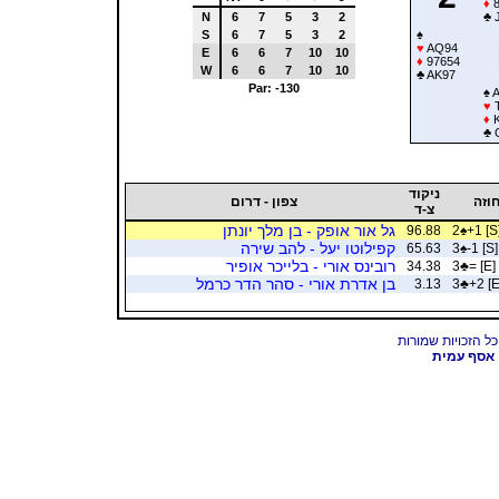
♦
8
N
6
7
5
3
2
♣
J
S
6
7
5
3
2
♠
♥
AQ94
E
6
6
7
10
10
♦
97654
W
6
6
7
10
10
♣
AK97
Par: -130
♠
A
♥
♦
♣
ניקוד
וזה
צפון - דרום
צ-ד
גל אור אופק - בן מלך יונתן
96.88
2
♠
+1 [S
קפילוטו יעל - להב שירה
65.63
3
♠
-1 [S]
רובינס אורי - בלייכר אופיר
34.38
3
♣
= [E]
בן אדרת אורי - סהר הדר כרמל
3.13
3
♣
+2 [E
אסף עמית