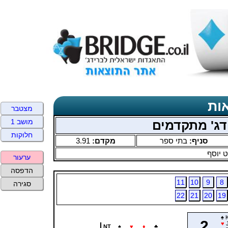
ות
מצטבר
מושב 1
ידג' מתקדמים
חלוקות
סניף:
בתי ספר
מקדם:
3.91
 יוסף
ערעור
הדפסה
11
10
9
8
סגירה
22
21
20
19
♠
K
2
♥
J
NT
♠
♥
♦
♣