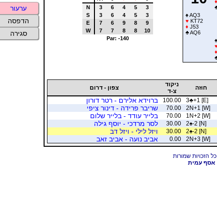
N
3
6
4
5
3
ערעור
S
3
6
4
5
3
♠
AQ3
הדפסה
♥
KT72
E
7
6
9
8
9
♦
J53
W
7
7
8
8
10
♣
AQ6
סגירה
Par: -140
ניקוד
חוזה
צפון - דרום
צ-ד
ברוידא אלירם - רטר דורון
100.00
3
♣
+1 [E]
שריבר פרידה - דינור ציפי
70.00
2N+1 [W]
בלייר עודד - בלייר שלום
70.00
1N+2 [W]
לסר מרדכי - יוסף גילה
30.00
2
♠
-2 [N]
ויזל לילי - ויזל דב
30.00
2
♠
-2 [N]
אביב נועה - אביב זאב
0.00
2N+3 [W]
אסף עמית