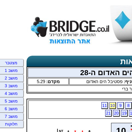
ות
מצטבר
מושב 1
ם האדום ה-28
מושב 2
ניף:
פסטיבל הים האדום
מקדם:
5.29
מושב 3
 ברי
מושב 4
מושב 5
11
10
9
8
מושב 6
21
20
19
מושב 7
חלוקות
10
NT
♠
♥
♦
♣