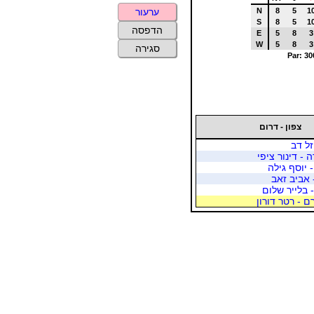
N
8
5
1
ערעור
S
8
5
1
הדפסה
E
5
8
3
W
5
8
3
סגירה
Par: 30
צפון - דרום
יזל דב
 - דינור ציפי
 יוסף גילה
 אביב זאב
- בלייר שלום
ם - רטר דורון