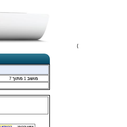
}
מושב
1
מתוך
7
צפון-דרום:
ברוידא א