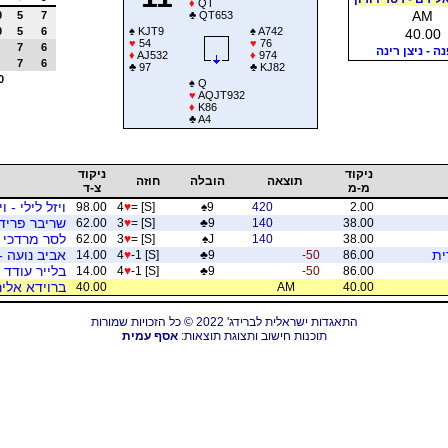
♦
QT
AM
0
5
7
♣
QT653
0
5
6
♠
KJT9
♠
A742
40.00
♥
54
♥
76
7
6
ה - ניצן רינה
♦
AJ532
♦
974
7
6
♣
97
♣
KJ82
0
♠
Q
♥
AQJT932
♦
K86
♣
A4
ניקוד
ניקוד
תוצאה
הובלה
חוזה
מ-מ
צ-ד
ויזל לילי - ו
98.00
4
♥
= [S]
♠
9
420
2.00
שריבר פרידה
62.00
3
♥
= [S]
♣
9
140
38.00
לסר מרדכי -
62.00
3
♥
= [S]
♠
J
140
38.00
ית
אביב נועה -
14.00
4
♥
-1 [S]
♣
9
-50
86.00
בלייר עודד 
14.00
4
♥
-1 [S]
♣
9
-50
86.00
ברוידא אליר
40.00
AM
40.00
התאגדות ישראלית לברידג' 2022 © כל הזכויות שמורות
תוכנות חישוב ותצוגת תוצאות:
אסף עמית