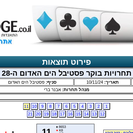
פירוט תוצאות
תחרויות בוקר פסטיבל הים האדום ה-28
תאריך:
10/11/24
סניף:
פסטיבל הים האדום
מנהל תחרות:
אבנר ברי
11
10
9
8
7
6
5
4
3
2
1
21
20
19
18
17
16
15
14
13
12
♠
8653
11
♥
K8
♦
♣
לירם - רטר דורון