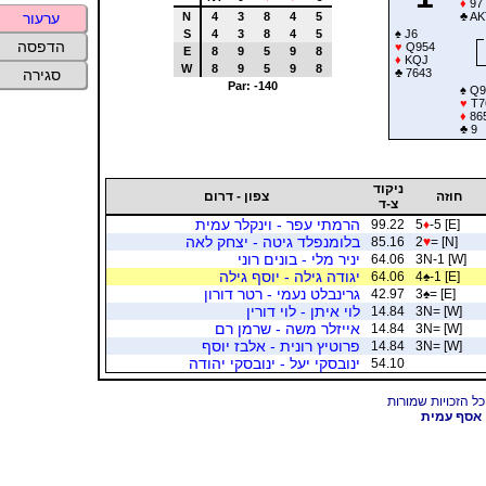
♦
97
N
4
3
8
4
5
♣
AK
ערעור
S
4
3
8
4
5
♠
J6
הדפסה
♥
Q954
E
8
9
5
9
8
♦
KQJ
W
8
9
5
9
8
♣
7643
סגירה
Par: -140
♠
Q9
♥
T7
♦
86
♣
9
ניקוד
חוזה
צפון - דרום
צ-ד
הרמתי עפר - וינקלר עמית
99.22
5
♦
-5 [E]
בלומנפלד גיטה - יצחק לאה
85.16
2
♥
= [N]
יניר מלי - בונים רוני
64.06
3N-1 [W]
יגודה גילה - יוסף גילה
64.06
4
♠
-1 [E]
גרינבלט נעמי - רטר דורון
42.97
3
♠
= [E]
לוי איתן - לוי דורין
14.84
3N= [W]
אייזלר משה - שרמן רם
14.84
3N= [W]
פרוטיץ רונית - אלבז יוסף
14.84
3N= [W]
ינובסקי יעל - ינובסקי יהודה
54.10
אסף עמית