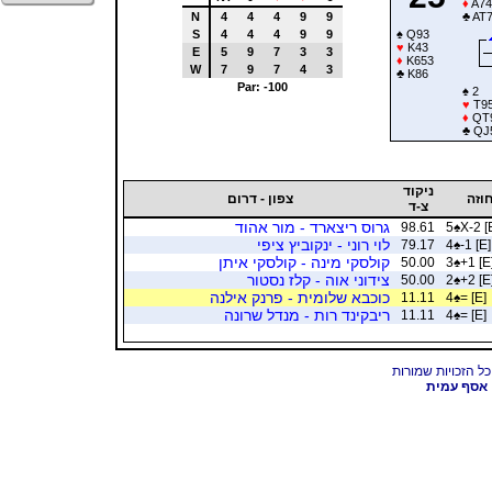
♦
A74
N
4
4
4
9
9
♣
AT
S
4
4
4
9
9
♠
Q93
♥
K43
E
5
9
7
3
3
♦
K653
W
7
9
7
4
3
♣
K86
Par: -100
♠
2
♥
T9
♦
QT
♣
QJ
ניקוד
וזה
צפון - דרום
צ-ד
גרוס ריצארד - מור אהוד
98.61
5
♠
X-2 [
לוי רוני - ינקוביץ ציפי
79.17
4
♠
-1 [E]
קולסקי מינה - קולסקי איתן
50.00
3
♠
+1 [E
צידוני אוה - קלז נסטור
50.00
2
♠
+2 [E
כוכבא שלומית - פרנק אילנה
11.11
4
♠
= [E]
ריבקינד רות - מנדל שרונה
11.11
4
♠
= [E]
אסף עמית