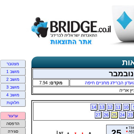
ות
מצטבר
מושב 1
 נובמבר
מושב 2
עדון הברידג מחניים חיפה
מקדם:
7.94
מושב 3
ץ אריה
מושב 4
חלוקות
14
13
12
11
10
27
26
25
24
23
ערעור
הדפסה
♠
T8
25
סגירה
♥
A6
NT
♠
♥
♦
♣