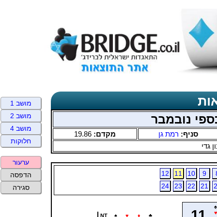
ות
מושב 1
מושב 2
כספי נובמבר
מושב 4
סניף:
רמת גן
מקדם:
19.86
חלוקות
ן גדי
ערעור
12
11
10
9
הדפסה
24
23
22
21
סגירה
♠
11
NT
♠
♥
♦
♣