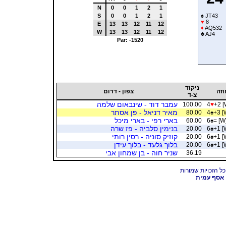
N
0
0
1
2
1
S
0
0
1
2
1
♠
JT43
♥
8
E
13
13
12
11
12
♦
AQ532
W
13
13
12
11
12
♣
AJ4
Par: -1520
ניקוד
וזה
צפון - דרום
צ-ד
עמבר דוד - שינבאום שלמה
100.00
4
♥
+2 [
מאיר דניאל - פן אסתר
80.00
4
♠
+3 [
בארי רפי - בארי מיכל
60.00
6
♠
= [W
בנימין סלביה - פז שרה
20.00
6
♠
+1 [
קוזיק סוניה - רסין רותי
20.00
6
♠
+1 [
בלוך גלעד - בלוך עידן
20.00
6
♠
+1 [
שניר חוה - בן שמחון אבי
36.19
אסף עמית