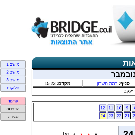
ות
מושב 1
מושב 2
נובמבר
מושב 3
סניף:
רמת השרון
מקדם:
15.23
חלוקות
 יעקב
ערעור
12
11
10
9
הדפסה
24
23
22
21
סגירה
24
NT
♠
♥
♦
♣