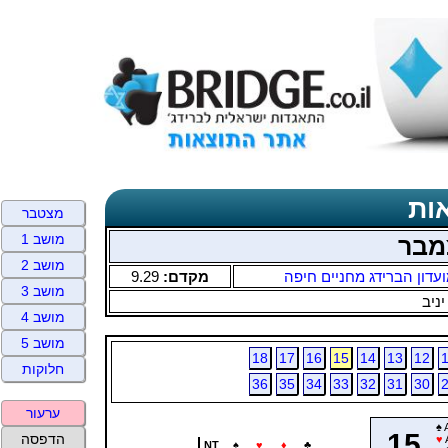
ות
מצטבר
מושב 1
מבר
מושב 2
עדון הברידג מחניים חיפה
מקדם:
9.29
מושב 3
יניב
מושב 4
מושב 5
18
17
16
15
14
13
12
חלוקות
36
35
34
33
32
31
30
ערעור
♠
15
הדפסה
♥
NT
♠
♥
♦
♣