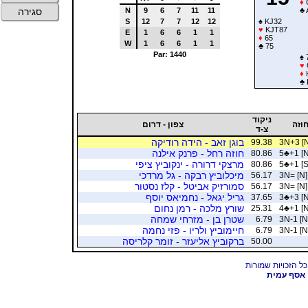
♦
N
9
6
7
11
11
♣
סגירה
S
12
7
7
12
12
♠
KJ32
♥
KJT87
E
1
6
6
1
1
♦
65
W
1
6
6
1
1
♣
75
Par: 1440
♠
♥
♦
♣
ניקוד
וזה
צפון - דרום
צ-ד
בוגן זאב - הידה רודיקה
99.38
3N+3 [N
חוזה רחל - פרנק אילנה
80.86
5
♣
+1 [N
מרצקי דרורה - ינקוביץ ציפי
80.86
5
♣
+1 [S
מיכלוביץ רבקה - גל מרדכי
56.17
3N= [N]
סמורזיק אביטל - קלז נסטור
56.17
3N= [N]
גריל יגאל - נחמיאס יוסף
37.65
3
♣
+3 [N
שורץ מלכה - רמן נחום
25.31
4
♣
+1 [N
שטרן בן - מזרחי שמחה
6.79
3N-1 [N
חיימוביץ ולריו - פזי נחמה
6.79
3N-1 [N
ברקוביץ אליעזר - זומר קלריסה
50.00
אסף עמית