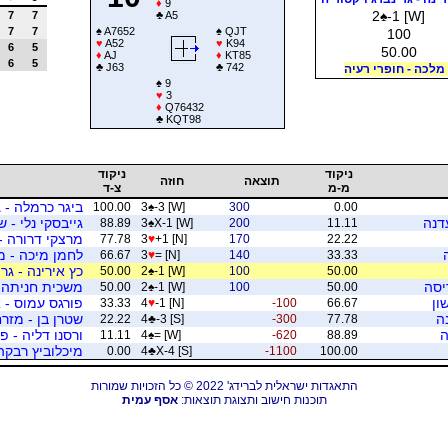
♦
9
2
♠
-1 [W]
7
7
♣
A5
7
7
♠
A7652
♠
QJT
100
♥
A52
♥
K94
6
5
50.00
♦
AJ
♦
KT85
6
5
♣
J63
♣
742
מלכה - חופרי רעיה
♠
9
♥
3
♦
Q76432
♣
KQT98
ניקוד
ניקוד
תוצאה
חוזה
מ-מ
צ-ד
ביגר כרמלה - ג
100.00
3
♠
-3 [W]
300
0.00
עדנה
גייבסקי נלי - 
88.89
3
♠
X-1 [W]
200
11.11
מרצקי דרורה - 
77.78
3
♥
+1 [N]
170
22.22
לחמן מיכה - מ
66.67
3
♥
= [N]
140
33.33
כץ אירינה - גרי
50.00
2
♠
-1 [W]
100
50.00
יסה
משכית חניתה -
50.00
2
♠
-1 [W]
100
50.00
ון
פורגס עמוס - 
33.33
4
♥
-1 [N]
-100
66.67
ה
שטרן בן - מזר
22.22
4
♣
-3 [S]
-300
77.78
ה
ורסנו דליה - 
11.11
4
♠
= [W]
-620
88.89
מיכלוביץ רבקה 
0.00
4
♣
X-4 [S]
-1100
100.00
התאגדות ישראלית לברידג' 2022 © כל הזכויות שמורות
תוכנות חישוב ותצוגת תוצאות:
אסף עמית