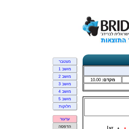
מצטבר
מושב 1
מושב 2
מקדם:
10.00
מושב 3
מושב 4
מושב 5
חלוקות
ערעור
הדפסה
NT
♠
♥