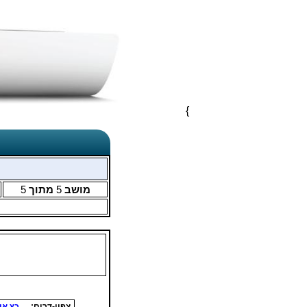
}
מושב
5
מתוך
5
צפון-דרום:
כץ איר