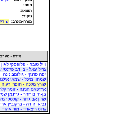
חוזה:
תוצאה:
ניקוד:
מזרח-מערב:
שורץ 
מזרח - מערב
וייל טובה - פלופסקי לאון
גריל יגאל - בן דב פיזנטי 
יפה פרנקי - גולומב נינה
שמחון מיכל - שמאי אילנה
שורץ מלכה - חופרי רעיה
איזיפאס חנינה - זומר קלר
בן-חיים יזהר - גרינמן שמש
שרון אביגדור - קולסקי מינ
נביא יהודה - ברקוביץ ארי
גרוס ריצארד - מור אהוד