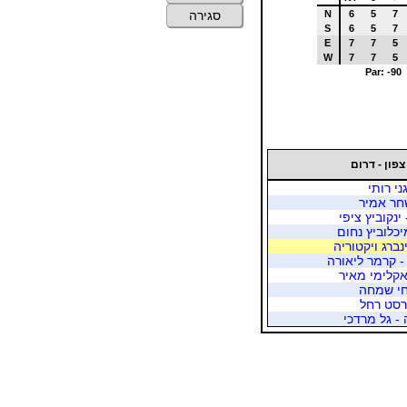
N
6
5
7
סגירה
S
6
5
7
E
7
7
5
W
7
7
5
Par: -90
צפון - דרום
ני רותי
שחר אמיר
ינקוביץ ציפי
יכלוביץ נחום
נברג ויקטוריה
 קרמר ליאורה
אקלימי מאיר
חי שמחה
פרסט רחל
- גל מרדכי