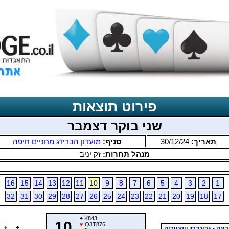
פירוט תוצאות
שני בוקר דצמבר
תאריך:
30/12/24
סניף:
מועדון הברידג מחניים חיפה
מנהל תחרות:
זק יניב
16
15
14
13
12
11
10
9
8
7
6
5
4
3
2
1
32
31
30
29
28
27
26
25
24
23
22
21
20
19
18
17
♠
K843
10
♥
QJT876
♦
♣
ינה - גרינברג ויקטוריה