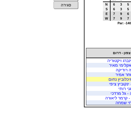
N
6
3
5
סגירה
S
6
3
5
E
7
9
6
W
7
9
7
Par: -140
צפון - דרום
נברג ויקטוריה
אקלימי מאיר
ה רודיקה
שחר אמיר
יכלוביץ נחום
ינקוביץ ציפי
ני רותי
- גל מרדכי
 קרמר ליאורה
חי שמחה