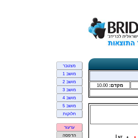
מצטבר
מושב 1
מושב 2
מקדם:
10.00
מושב 3
מושב 4
מושב 5
חלוקות
ערעור
הדפסה
NT
♠
♥