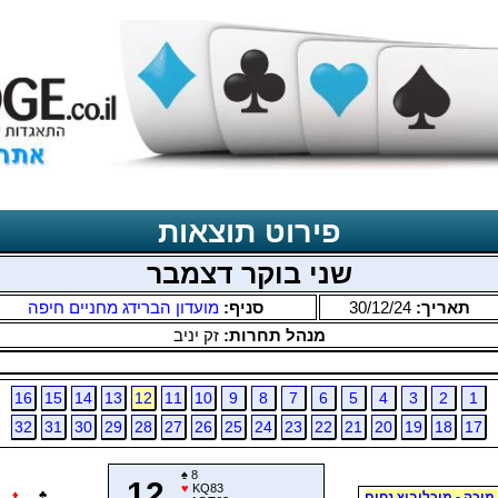
פירוט תוצאות
שני בוקר דצמבר
תאריך:
30/12/24
סניף:
מועדון הברידג מחניים חיפה
מנהל תחרות:
זק יניב
16
15
14
13
12
11
10
9
8
7
6
5
4
3
2
1
32
31
30
29
28
27
26
25
24
23
22
21
20
19
18
17
♠
8
12
♥
KQ83
♦
♣
מיכה - מיכלוביץ נחום