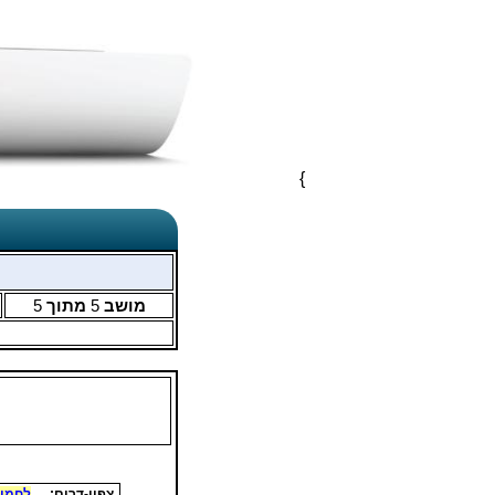
}
מושב
5
מתוך
5
צפון-דרום:
לחמן 