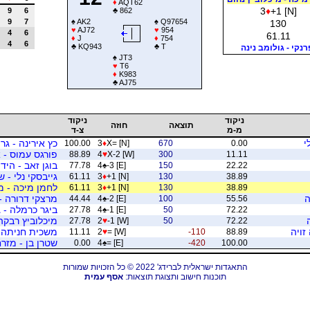
♦
AQT62
3
♦
+1 [N]
9
6
♣
862
9
7
♠
AK2
♠
Q97654
130
♥
AJ72
♥
954
4
6
61.11
♦
J
♦
754
4
6
♣
KQ943
♣
T
נקי - גולומב נינה
♠
JT3
♥
T6
♦
K983
♣
AJ75
ניקוד
ניקוד
תוצאה
חוזה
מ-מ
צ-ד
י
כץ אירינה - גרי
100.00
3
♦
X= [N]
670
0.00
פורגס עמוס - 
88.89
4
♥
X-2 [W]
300
11.11
בוגן זאב - היד
77.78
4
♠
-3 [E]
150
22.22
גייבסקי נלי - 
61.11
3
♦
+1 [N]
130
38.89
לחמן מיכה - מ
61.11
3
♦
+1 [N]
130
38.89
ה
מרצקי דרורה - 
44.44
4
♠
-2 [E]
100
55.56
ביגר כרמלה - ג
27.78
4
♠
-1 [E]
50
72.22
מיכלוביץ רבקה 
27.78
2
♥
-1 [W]
50
72.22
זויה
משכית חניתה -
11.11
2
♥
= [W]
-110
88.89
שטרן בן - מזר
0.00
4
♠
= [E]
-420
100.00
התאגדות ישראלית לברידג' 2022 © כל הזכויות שמורות
תוכנות חישוב ותצוגת תוצאות:
אסף עמית