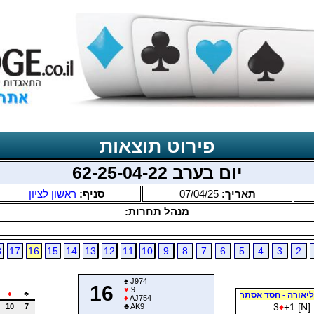
פירוט תוצאות
יום בערב 62-25-04-22
תאריך:
07/04/25
סניף:
ראשון לציון
מנהל תחרות:
8
17
16
15
14
13
12
11
10
9
8
7
6
5
4
3
2
♠
J974
16
♥
9
♦
♣
ליאורה - חסד אסתר
♦
AJ754
3
♦
+1 [N]
10
7
♣
AK9