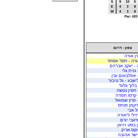
S
9
10
5
E
4
3
8
W
4
3
8
Par: 420
צפון - דרום
רן אורה
ורה - חסד אסתר
 - יעקב אברהם
 גזית גלי
 אפלבאום ערן
שבע - גל טיבור
 בלוך גלעד
 חסין נטשה
- פרץ שמואל
ברקמן פנחס
ל אבי
זילי ליאורה
רעבי יורם
 בסט ויויאן
וקס אריק
פישר אהובה