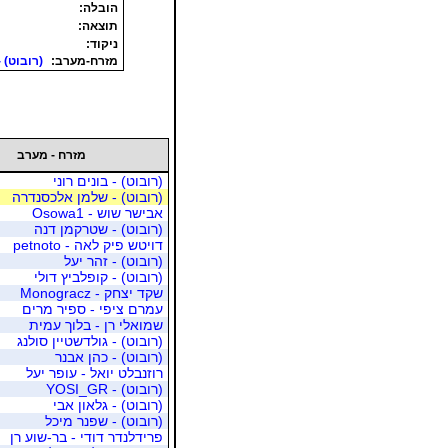
הובלה:
תוצאה:
ניקוד:
מזרח-מערב:
(רובוט) 
מזרח - מערב
(רובוט) - בונים רוני
(רובוט) - שלמן אלכסנדרה
אבישר שוש - Osowa1
(רובוט) - שטרקמן דנה
דויטש פיק לאה - petnoto
(רובוט) - זהר יעל
(רובוט) - קופלביץ דולי
שקד יצחק - Monogracz
עמרם ציפי - ספיר מרים
שמואלי רן - בלוך עמית
(רובוט) - גולדשטיין סולנג
(רובוט) - כהן אבנר
רוזנבלט יואל - עופר יעל
(רובוט) - YOSI_GR
(רובוט) - גלאון אבי
(רובוט) - שפנר מיכל
פרידלנדר דודי - בר-שוע רן