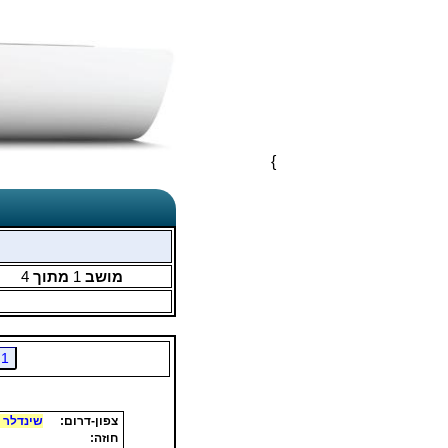
}
מושב
1
מתוך
4
1
צפון-דרום:
שינדלר 
חוזה: