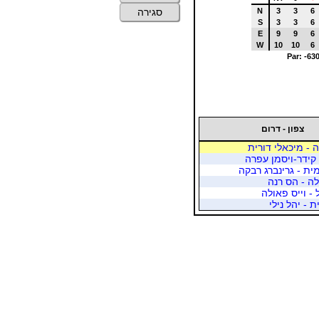
N
3
3
6
סגירה
S
3
3
6
E
9
9
6
W
10
10
6
Par: -63
צפון - דרום
 - מיכאלי דורית
- קידר-ויסמן עפרה
מית - גרינברג רבקה
ה - הס רנה
 - וייס פאולה
 - יהל נילי