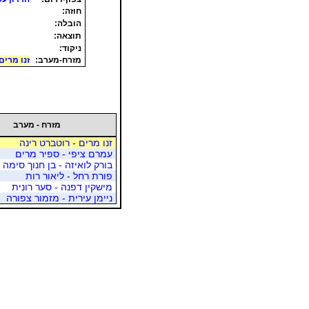
חוזה:
הובלה:
תוצאה:
ניקוד:
מזרח-מערב:
זנו מרים
מזרח - מערב
זנו מרים - רוטברט רינה
עמרם ציפי - ספיר מרים
בורק לואיזה - בן חנוך סימה
פורת רחל - ליאור רות
מישקין דפנה - סער רונית
ניימן עירית - מזמור צפורה