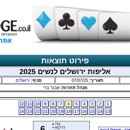
פירוט תוצאות
אליפות ירושלים לנשים 2025
תאריך:
07/07/25
סניף:
ירושלים
מנהל תחרות:
אבנר ברי
12
11
10
9
8
7
6
5
4
3
2
1
24
23
22
21
20
19
18
17
16
15
14
13
♠
T62
6
♥
AQT73
♦
♣
רה - מיכאלי דורית