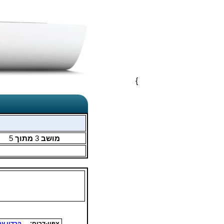
}
מושב
3
מתוך
5
צפון-דרום:
הרדון עפ