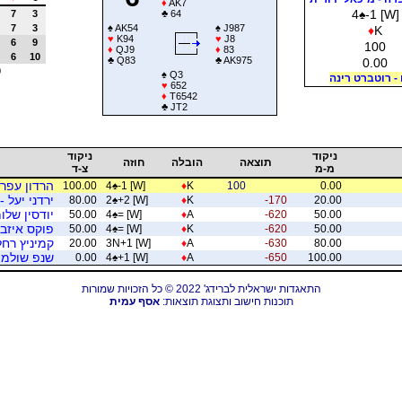
♦
AK7
4
♠
-1 [W]
7
3
♣
64
7
3
♠
AK54
♠
J987
♦
K
♥
K94
♥
J8
6
9
100
♦
QJ9
♦
83
6
10
♣
Q83
♣
AK975
0.00
0
♠
Q3
 - רוטברט רינה
♥
652
♦
T6542
♣
JT2
ניקוד
ניקוד
תוצאה
הובלה
חוזה
מ-מ
צ-ד
הרדון עפרה
100.00
4
♠
-1 [W]
♦
K
100
0.00
ירדני יעל 
80.00
2
♠
+2 [W]
♦
K
-170
20.00
יודסין שלו
50.00
4
♠
= [W]
♦
A
-620
50.00
פוקס איזבל
50.00
4
♠
= [W]
♦
K
-620
50.00
קמיניץ רחל
20.00
3N+1 [W]
♦
A
-630
80.00
שנפ שולמית
0.00
4
♠
+1 [W]
♦
A
-650
100.00
התאגדות ישראלית לברידג' 2022 © כל הזכויות שמורות
תוכנות חישוב ותצוגת תוצאות:
אסף עמית