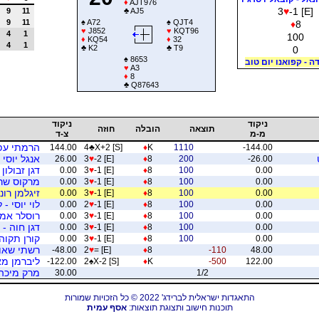
♦
AJT976
3
♥
-1 [E]
9
11
♣
AJ5
9
11
♠
A72
♠
QJT4
♦
8
♥
J852
♥
KQT96
4
1
100
♦
KQ54
♦
32
4
1
♣
K2
♣
T9
0
♠
8653
דה - קפואנו יום טוב
♥
A3
♦
8
♣
Q87643
ניקוד
ניקוד
תוצאה
הובלה
חוזה
מ-מ
צ-ד
הרמתי עפר 
144.00
4
♣
X+2 [S]
♦
K
1110
-144.00
אנגל יוסי 
26.00
3
♥
-2 [E]
♦
8
200
-26.00
דגן זבולון 
0.00
3
♥
-1 [E]
♦
8
100
0.00
מרקוס שרג
0.00
3
♥
-1 [E]
♦
8
100
0.00
זיגלמן רונ
0.00
3
♥
-1 [E]
♦
8
100
0.00
לוי יוסי -
0.00
2
♥
-1 [E]
♦
8
100
0.00
רוסלר אמנו
0.00
3
♥
-1 [E]
♦
8
100
0.00
דגן חוה -
0.00
3
♥
-1 [E]
♦
8
100
0.00
קורן תקוה 
0.00
3
♥
-1 [E]
♦
8
100
0.00
רשתי שאול
-48.00
2
♥
= [E]
♦
8
-110
48.00
ליברמן מא
-122.00
2
♠
X-2 [S]
♦
K
-500
122.00
מרק מיכה -
30.00
1/2
התאגדות ישראלית לברידג' 2022 © כל הזכויות שמורות
תוכנות חישוב ותצוגת תוצאות:
אסף עמית