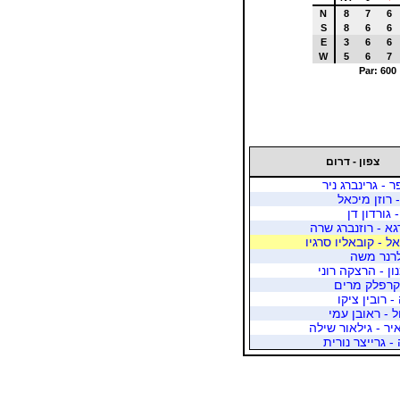
N
8
7
6
S
8
6
6
E
3
6
6
W
5
6
7
Par: 600
צפון - דרום
- גרינברג ניר
- רוזן מיכאל
- גורדון דן
א - רוזנברג שרה
אל - קובאליו סרגיו
 לרנר משה
ן - הרצקה רוני
 קרפלק מרים
- רובין ציקו
 - ראובן עמי
יר - גילאור שילה
 גרייצר נורית