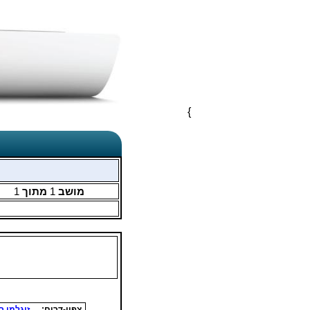
}
מושב
1
מתוך
1
צפון-דרום:
זיגלמן ר