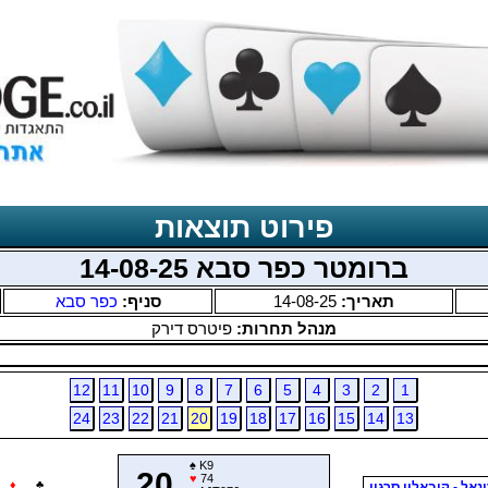
פירוט תוצאות
ברומטר כפר סבא 14-08-25
תאריך:
14-08-25
סניף:
כפר סבא
מנהל תחרות:
פיטרס דירק
12
11
10
9
8
7
6
5
4
3
2
1
24
23
22
21
20
19
18
17
16
15
14
13
♠
K9
20
♥
74
♦
♣
ונאל - קובאליו סרגיו