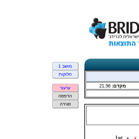
מושב 1
חלוקות
מקדם:
21.98
ערעור
הדפסה
סגירה
NT
♠
♥