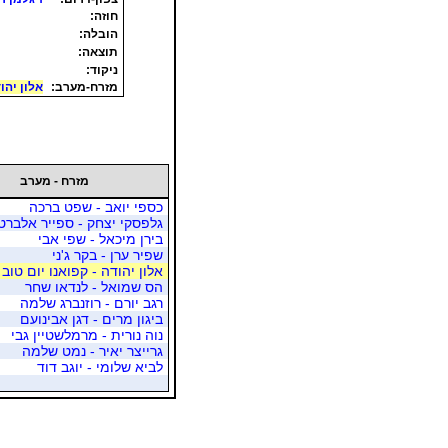
חוזה:
הובלה:
תוצאה:
ניקוד:
מזרח-מערב:
אלון יהו
מזרח - מערב
כספי יואב - שפט ברכה
גלפסקי יצחק - ספייר אלברט
בירן מיכאל - שפי אבי
שפיר ערן - בקר ג'ני
אלון יהודה - קפואנו יום טוב
הס שמואל - לנדאו שחר
רגב יורם - רוזנברג שלמה
ביגון מרים - דגן אבינועם
נוה נורית - מרמלשטיין גבי
גרייצר יאיר - נמט שלמה
לביא שלומי - יוגב דוד