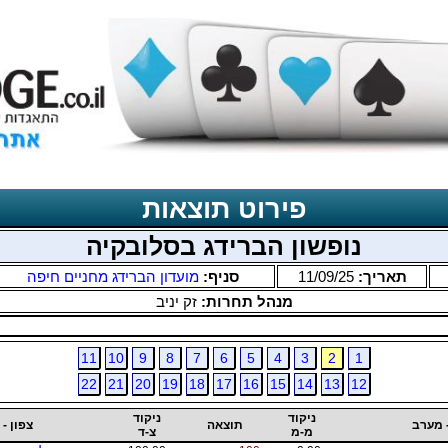
פירוט תוצאות
נופשון הברידג בסלובקיה
תאריך:
11/09/25
סניף:
מועדון הברידג מחניים חיפה
מנהל תחרות:
זק יניב
11
10
9
8
7
6
5
4
3
2
1
22
21
20
19
18
17
16
15
14
13
12
ניקוד
ניקוד
 מערב
תוצאה
צפון -
מ-מ
צ-ד