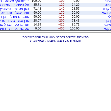
רני
רודשבסקי שלמה - רו
100.00
-100
0.00
נינה
תל ביאנקה - עמית 
85.71
-120
14.29
 קדם
דגון אסתר - ברלוביץ 
71.43
-140
28.57
 פינשאו
זומר יגאל - זמיר יוסי
50.00
-170
50.00
י
טננבוים אורלי - בן ד
50.00
-170
50.00
 בן
סדן נגה - גולדה מרי
28.57
-200
71.43
מימי
חנה ברטל - מנדל שר
14.29
-420
85.71
 קטי
שטיגמן אירית - רוזינר
0.00
-450
100.00
התאגדות ישראלית לברידג' 2022 © כל הזכויות שמורות
תוכנות חישוב ותצוגת תוצאות:
אסף עמית