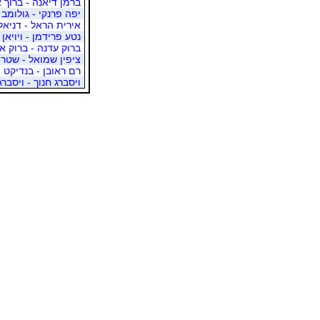
ברמן דיאנה - ברוך א
יפה פרנקי - גולומב 
אירית הראל - דניאל
נטע פרידמן - ויויאן
ברוק עדנה - ברוק אל
ציפין שמואל - שטרן
רם ראובן - בנדיקט 
ויסברג חנוך - ויסברג