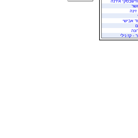
דשבסקי אירנה
אשר
זינה
וד אבישי
ם
ונה
 - קז נילי