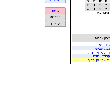
S
11
12
11
E
1
1
2
W
1
1
2
ערעור
Par: 1430
הדפסה
סגירה
צפון - דרום
לעדי שרה
גבע אבישי
 - פטרזיל יצחק
קלדרון הדה
ל - בן זקן ברוך