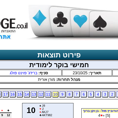
פירוט תוצאות
חמישי בוקר לימודית
תאריך:
23/10/25
סניף:
ברידג' פוינט פולג
מנהל תחרות:
מורן אורית
8
17
16
15
14
13
12
11
10
9
8
7
6
5
4
3
2
♠
J8
10
♥
2
♦
♣
ורוביץ מזל - בן זקן ברוך
♦
AKJ7
4
♥
= [S]
9
12
♣
AKT982