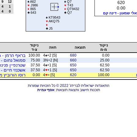
9
12
♠
A62
♠
Q7
620
♥
J986
♥
T43
4
1
0.00
♦
865
♦
QT9432
4
0
♣
643
♣
Q7
לי שמעון - דינה קם
♠
KT9543
♥
AKQ75
♦
♣
J5
ניקוד
ניקוד
תוצאה
חוזה
מ-מ
צ-ד
בראף הרמן - ג
100.00
4
♠
+2 [S]
680
0.00
סמואל נחום - 
75.00
3N+2 [N]
660
25.00
שטרנפיין פנינה
37.50
4
♠
+1 [S]
650
62.50
אשכנזי חיים - 
37.50
4
♥
+1 [S]
650
62.50
רוסו הורוביץ מז
0.00
4
♥
= [S]
620
100.00
התאגדות ישראלית לברידג' 2022 © כל הזכויות שמורות
תוכנות חישוב ותצוגת תוצאות:
אסף עמית