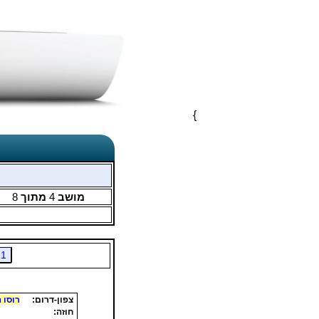
}
מושב
4
מתוך
8
1
צפון-דרום:
רוסו ה
חוזה: