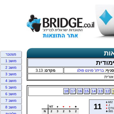
ות
מצטבר
מושב 1
מודית
מושב 2
סניף:
ברידג' פוינט פולג
מקדם:
3.13
מושב 3
אורית
מושב 4
מושב 5
18
17
16
15
14
13
12
מושב 6
מושב 7
♠
A82
11
♥
J
NT
♠
♥
♦
♣
מושב 8
♦
QT6
N
2
3
2
5
2
♣
865
חלוקות