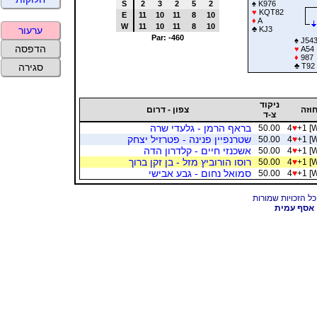
S
2
3
2
5
2
♠
K976
♥
KQT82
E
11
10
11
8
10
♦
A
W
11
10
11
8
10
♣
KJ3
ערעור
Par: -460
♠
J54
הדפסה
♥
A54
♦
987
♣
T92
סגירה
ניקוד
וזה
צפון - דרום
צ-ד
בראף הרמן - גלעדי שרה
50.00
4
♥
+1 [
שטרנפיין פנינה - פטרזיל יצחק
50.00
4
♥
+1 [
אשכנזי חיים - קלדרון הדה
50.00
4
♥
+1 [
רוסו הורוביץ מזל - בן זקן ברוך
50.00
4
♥
+1 [
סמואל נחום - גבע אבישי
50.00
4
♥
+1 [
אסף עמית