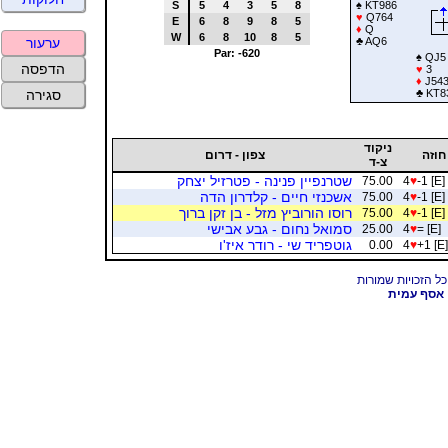
S
5
4
3
5
8
♠
KT986
♥
Q764
E
6
8
9
8
5
♦
Q
W
6
8
10
8
5
♣
AQ6
ערעור
Par: -620
♠
QJ5
הדפסה
♥
3
♦
J54
♣
KT8
סגירה
ניקוד
חוזה
צפון - דרום
צ-ד
שטרנפיין פנינה - פטרזיל יצחק
75.00
4
♥
-1 [E]
אשכנזי חיים - קלדרון הדה
75.00
4
♥
-1 [E]
רוסו הורוביץ מזל - בן זקן ברוך
75.00
4
♥
-1 [E]
סמואל נחום - גבע אבישי
25.00
4
♥
= [E]
גוטפריד שי - רודר איז'ו
0.00
4
♥
+1 [E]
אסף עמית