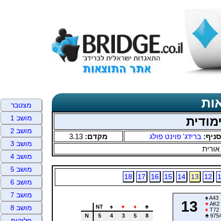
ות
מצטבר
מושב 1
מודית
מושב 2
סניף:
ברידג' פוינט פולג
מקדם:
3.13
מושב 3
אורית
מושב 4
מושב 5
18
17
16
15
14
13
12
מושב 6
מושב 7
♠
A43
13
♥
AK2
NT
♠
♥
♦
♣
מושב 8
♦
T72
N
5
4
3
5
8
♣
975
חלוקות