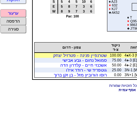
S
5
4
5
10
6
♠
AJ3
♥
632
E
5
8
7
3
6
♦
KJ7
W
8
9
7
3
6
♣
AK52
ערעור
Par: 100
♠
T
הדפסה
♥
Q95
♦
986
♣
JT9
סגירה
ניקוד
וזה
צפון - דרום
צ-ד
שטרנפיין פנינה - פטרזיל יצחק
100.00
4
♠
X-3 [
סמואל נחום - גבע אבישי
75.00
4
♠
-3 [E]
אשכנזי חיים - קלדרון הדה
50.00
4
♠
-2 [E]
גוטפריד שי - רודר איז'ו
25.00
3N-1 [
רוסו הורוביץ מזל - בן זקן ברוך
0.00
3N+1 [
אסף עמית