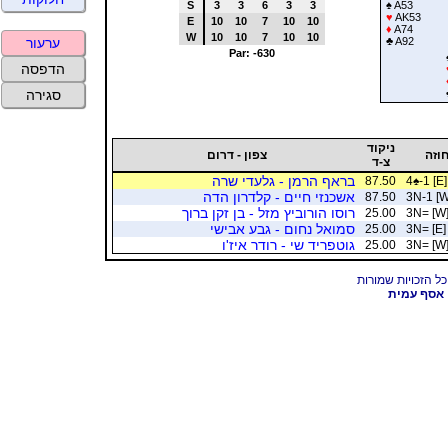
S
3
3
6
3
3
♠
A53
♥
AK53
E
10
10
7
10
10
♦
A74
W
10
10
7
10
10
♣
A92
ערעור
Par: -630
הדפסה
סגירה
ניקוד
וזה
צפון - דרום
צ-ד
בראף הרמן - גלעדי שרה
87.50
4
♠
-1 [E]
אשכנזי חיים - קלדרון הדה
87.50
3N-1 [W
רוסו הורוביץ מזל - בן זקן ברוך
25.00
3N= [W
סמואל נחום - גבע אבישי
25.00
3N= [E]
גוטפריד שי - רודר איז'ו
25.00
3N= [W
אסף עמית