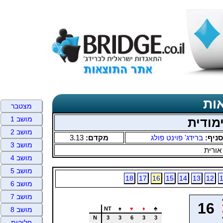
ות
מצטבר
מושב 1
מודית
מושב 2
סניף:
ברידג' פוינט פולג
מקדם:
3.13
מושב 3
אורית
מושב 4
מושב 5
18
17
16
15
14
13
12
מושב 6
מושב 7
16
NT
♠
♥
♦
♣
מושב 8
N
3
3
6
3
3
חלוקות