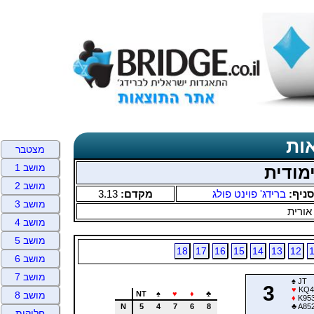
ות
מצטבר
מושב 1
מודית
מושב 2
סניף:
ברידג' פוינט פולג
מקדם:
3.13
מושב 3
אורית
מושב 4
מושב 5
18
17
16
15
14
13
12
מושב 6
מושב 7
♠
JT
3
♥
KQ4
NT
♠
♥
♦
♣
מושב 8
♦
K95
N
5
4
7
6
8
♣
A85
חלוקות