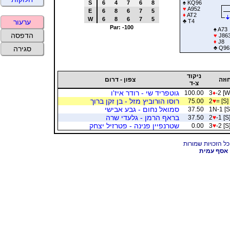
S
6
4
7
6
8
♠
KQ96
♥
A952
E
6
8
6
7
5
♦
AT2
W
6
8
6
7
5
♣
T4
ערעור
Par: -100
♠
A73
הדפסה
♥
J86
♦
J8
♣
Q96
סגירה
ניקוד
וזה
צפון - דרום
צ-ד
גוטפריד שי - רודר איז'ו
100.00
3
♦
-2 [W
רוסו הורוביץ מזל - בן זקן ברוך
75.00
2
♥
= [S]
סמואל נחום - גבע אבישי
37.50
1N-1 [S
בראף הרמן - גלעדי שרה
37.50
2
♥
-1 [S
שטרנפיין פנינה - פטרזיל יצחק
0.00
3
♥
-2 [S
אסף עמית