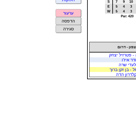
S
7
9
10
E
5
4
3
W
5
4
3
ערעור
Par: 420
הדפסה
סגירה
צפון - דרום
 - פטרזיל יצחק
דר איז'ו
לעדי שרה
ל - בן זקן ברוך
קלדרון הדה