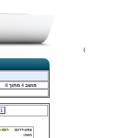
}
מושב
4
מתוך
8
1
צפון-דרום:
רוסו ה
חוזה: