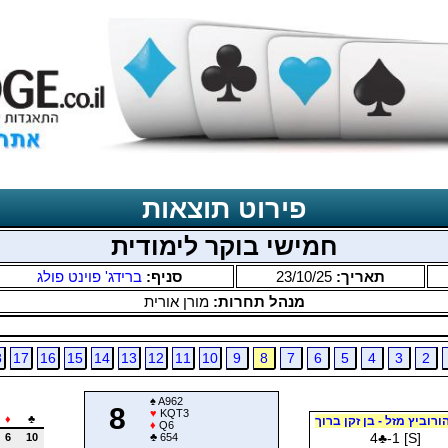
פירוט תוצאות
חמישי בוקר לימודית
תאריך:
23/10/25
סניף:
ברידג' פוינט פולג
מנהל תחרות:
מורן אורית
8
17
16
15
14
13
12
11
10
9
8
7
6
5
4
3
2
♠
A962
8
♥
KQT3
♦
♣
ורוביץ מזל - בן זקן ברוך
♦
Q6
4
♣
-1 [S]
6
10
♣
654