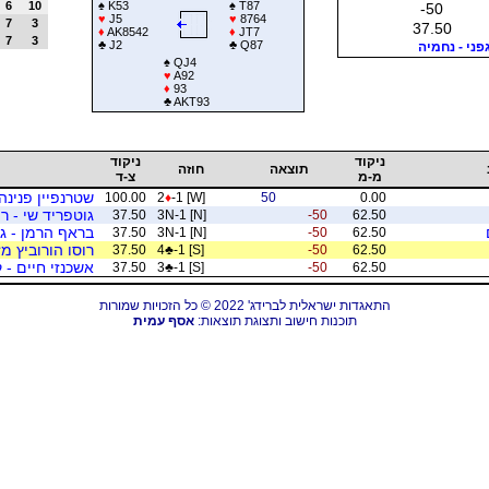
6
10
♠
K53
♠
T87
-50
♥
J5
♥
8764
7
3
37.50
♦
AK8542
♦
JT7
7
3
♣
J2
♣
Q87
פני - נחמיה
♠
QJ4
♥
A92
♦
93
♣
AKT93
ניקוד
ניקוד
תוצאה
חוזה
מ-מ
צ-ד
שטרנפיין פנינה
100.00
2
♦
-1 [W]
50
0.00
גוטפריד שי - רו
37.50
3N-1 [N]
-50
62.50
בראף הרמן - ג
37.50
3N-1 [N]
-50
62.50
רוסו הורוביץ מז
37.50
4
♣
-1 [S]
-50
62.50
אשכנזי חיים - 
37.50
3
♣
-1 [S]
-50
62.50
התאגדות ישראלית לברידג' 2022 © כל הזכויות שמורות
תוכנות חישוב ותצוגת תוצאות:
אסף עמית