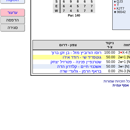
S
6
9
8
6
5
♠
QJ3
♥
T
E
6
4
5
7
7
♦
KJT7
W
7
4
5
7
8
♣
96542
ערעור
Par: 140
הדפסה
סגירה
ניקוד
וזה
צפון - דרום
צ-ד
רוסו הורוביץ מזל - בן זקן ברוך
100.00
3
♥
X-4 
גוטפריד שי - רודר איז'ו
50.00
2
♠
+1 [N
שטרנפיין פנינה - פטרזיל יצחק
50.00
2
♠
+1 [N
אשכנזי חיים - קלדרון הדה
50.00
3
♠
= [N]
בראף הרמן - גלעדי שרה
0.00
2N-3 [N
אסף עמית