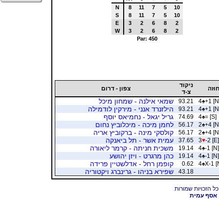
N
8
11
7
5
10
S
8
11
7
5
10
E
3
2
6
8
2
W
3
2
6
8
2
Par: 450
ניקוד
וזה
צפון - דרום
צ-ד
שמאי אילנה - שמחון מיכל
93.21
4
♠
+1 [N
הילזנרד אנני - מירקין לודמילה
93.21
4
♠
+1 [N
גריל יגאל - נחמיאס יוסף
74.69
4
♠
= [S]
לחמן מיכה - מיכלוביץ נחום
56.17
2
♠
+4 [N
קולסקי מינה - ברקוביץ אריה
56.17
2
♠
+4 [N
עמית אשר - תל ביאנקה
37.65
3
♥
-2 [E]
משכית חניתה - קרמר ליאורה
19.14
4
♠
-1 [N]
כהן מרגרט - ויזן יהושע
19.14
4
♠
-1 [N]
קופמן רחל - אדלשטיין פרידה
0.62
4
♠
X-1 [
שפירא בניהו - גרינברג ויקטוריה
43.18
אסף עמית