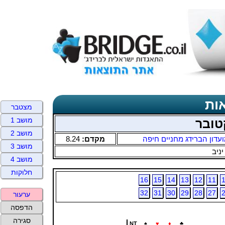
ות
מצטבר
מושב 1
טובר
מושב 2
עדון הברידג מחניים חיפה
מקדם:
8.24
מושב 3
יניב
מושב 4
חלוקות
16
15
14
13
12
11
32
31
30
29
28
27
ערעור
הדפסה
סגירה
NT
♠
♥
♦
♣