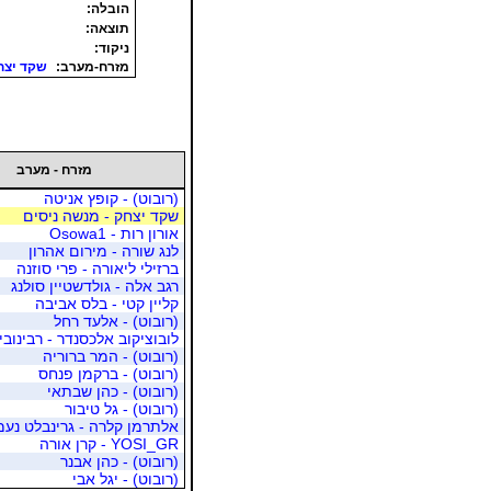
הובלה:
תוצאה:
ניקוד:
מזרח-מערב:
שקד יצח
מזרח - מערב
(רובוט) - קופץ אניטה
שקד יצחק - מנשה ניסים
אורון רות - Osowa1
לנג שורה - מירום אהרון
ברזילי ליאורה - פרי סוזנה
רגב אלה - גולדשטיין סולנג
קליין קטי - בלס אביבה
(רובוט) - אלעד רחל
לובוציקוב אלכסנדר - רבינובי
(רובוט) - המר ברוריה
(רובוט) - ברקמן פנחס
(רובוט) - כהן שבתאי
(רובוט) - גל טיבור
אלתרמן קלרה - גרינבלט נעמ
YOSI_GR - קרן אורה
(רובוט) - כהן אבנר
(רובוט) - יגל אבי