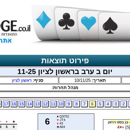
פירוט תוצאות
יום ב ערב בראשון לציון 11-25
תאריך:
10/11/25
סניף:
ראשון לציון
מנהל תחרות:
8
17
16
15
14
13
12
11
10
9
8
7
6
5
4
3
2
♠
Q9752
6
♥
JT4
♥
♦
♣
 בן בסט ויויאן
♦
43
4
♥
= [S
0
5
9
♣
A64