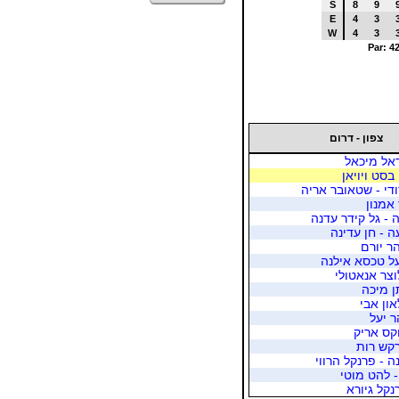
S
8
9
E
4
3
W
4
3
Par: 4
צפון - דרום
ראל מיכאל
 בסט ויויאן
די - שטאובר אריה
 אמנון
 - גל קידר עדנה
 - חן עדינה
הר יורם
על טכסא אילנה
לוצר אנאטולי
תן מיכה
און אבי
ר יעל
וקס אריק
רקש רות
ה - פרנקל הרווי
- להט מוטי
נקל גיורא