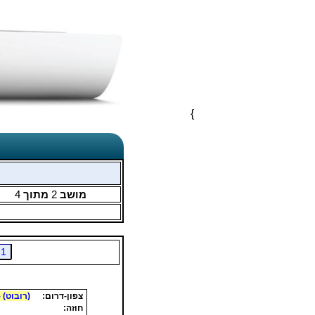
}
מושב
2
מתוך
4
1
צפון-דרום:
(רובוט) -
]
חוזה: