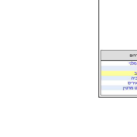
דרום
מלני
ב
יה
יריס
ט מרטין