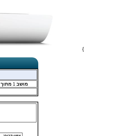
}
מושב
1
מתוך
צפון-דרום: