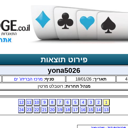
פירוט תוצאות
yona5026
4
תאריך:
18/01/26
סניף:
מרכז הברידג' ים
מנהל תחרות:
רוטבלט מרטין
12
11
10
9
8
7
6
5
4
3
2
1
24
23
22
21
20
19
18
17
16
15
14
13
פרניקוף דוד - שרון זאב