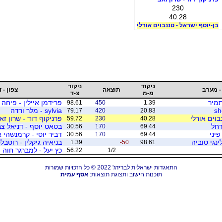
230
40.28
בן-יוסף ישראל - טננבוים אורלי
ניקוד
ניקוד
- מערב
תוצאה
צפון - 
מ-מ
צ-ד
תמיר
פרידמן איילין - פיחה 
98.61
450
1.39
sylvia - מלר ורדה
79.17
420
20.83
בוים אורלי
פרניקוף דוד - שרון זא
59.72
230
40.28
רחל
בטאט יוסף - דניאל צב
30.56
170
69.44
פיני
דביר יוסי - קרמנשהי א
30.56
170
69.44
נגי טוביה
בניאיה גיקלין - רוטבל
1.39
-50
98.61
כץ יעל - למברגר חוה
56.22
1/2
התאגדות ישראלית לברידג' 2022 © כל הזכויות שמורות
תוכנות חישוב ותצוגת תוצאות:
אסף עמית