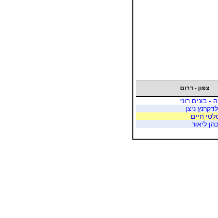
צפון - דרום
- בונים רוני
לדקרנץ ניצן
סלטי חיים
הן ליאור