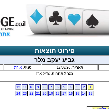
פירוט תוצאות
גביע יעקב מלר
תאריך:
17/03/26
סניף:
אילת
מנהל תחרות:
צדיק ארז
12
11
10
9
8
7
6
5
4
3
2
1
24
23
22
21
20
19
18
17
16
15
14
13
 - סלטי חיים