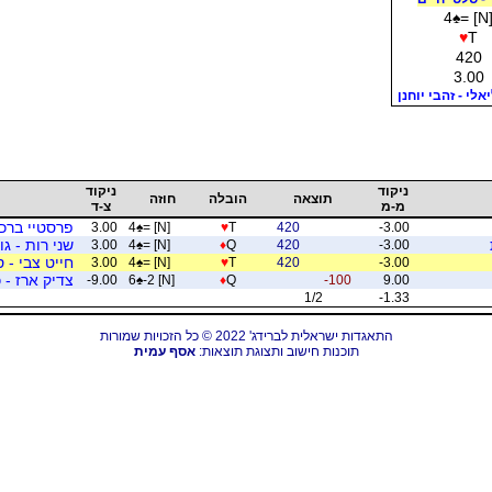
4
♠
= [N
♥
T
420
3.00
אלי - זהבי יוחנן
ניקוד
ניקוד
תוצאה
הובלה
חוזה
מ-מ
צ-ד
פרסטיי ברכה 
3.00
4
♠
= [N]
♥
T
420
-3.00
שני רות - גו
3.00
4
♠
= [N]
♦
Q
420
-3.00
חייט צבי - 
3.00
4
♠
= [N]
♥
T
420
-3.00
צדיק ארז - כ
-9.00
6
♠
-2 [N]
♦
Q
-100
9.00
1/2
-1.33
התאגדות ישראלית לברידג' 2022 © כל הזכויות שמורות
תוכנות חישוב ותצוגת תוצאות:
אסף עמית