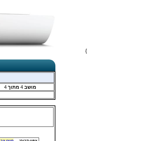
}
מושב
4
מתוך
4
צפון-דרום:
חייט צבי