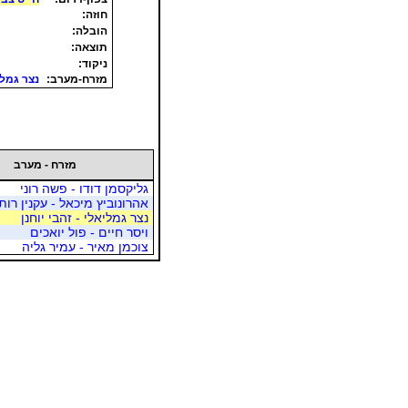
]
חוזה:
הובלה:
תוצאה:
ניקוד:
מזרח-מערב:
נצר גמלי
מזרח - מערב
גליקסמן דודו - פשה רוני
אהרונוביץ מיכאל - עקנין רות
נצר גמליאלי - זהבי יוחנן
ויסר חיים - פול יואכים
צוכמן מאיר - עמיר גליה