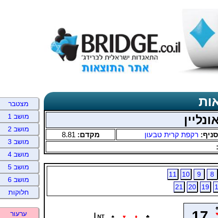
ות
מצטבר
מושב 1
נליין
מושב 2
סניף:
רקפת קרית טבעון
מקדם:
8.81
מושב 3
מושב 4
מושב 5
11
10
9
8
מושב 6
21
20
19
חלוקות
17
ערעור
NT
♠
♥
♦
♣