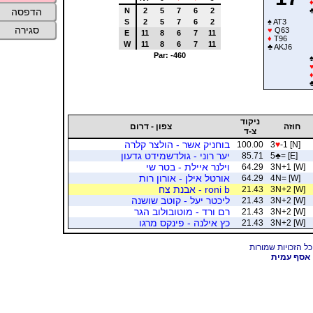
N
2
5
7
6
2
הדפסה
S
2
5
7
6
2
♠
AT3
סגירה
♥
Q63
E
11
8
6
7
11
♦
T96
W
11
8
6
7
11
♣
AKJ6
Par: -460
ניקוד
חוזה
צפון - דרום
צ-ד
בוחניק אשר - הולצר קלרה
100.00
3
♥
-1 [N]
יער רוני - גולדשמידט גדעון
85.71
5
♣
= [E]
וילנר איילת - בטר שי
64.29
3N+1 [W]
אורטל אילן - אורון רות
64.29
4N= [W]
roni b - אבנת צח
21.43
3N+2 [W]
ליכטר יעל - קוטב שושנה
21.43
3N+2 [W]
רם ורד - מוטובולוב הגר
21.43
3N+2 [W]
כץ אילנה - פינקס מרגו
21.43
3N+2 [W]
אסף עמית