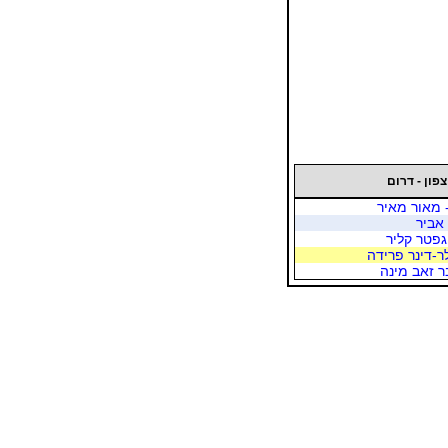
צפון - דרום
 מאור מאיר
אביר
גפטר קליר
ר-דינר פרידה
ר זאב מינה