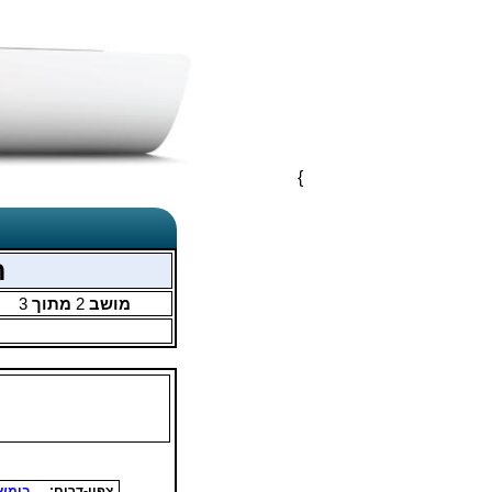
}
ח
מושב
2
מתוך
3
צפון-דרום:
בומש 