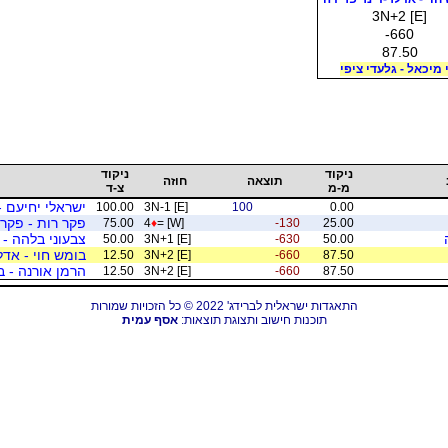
3N+2 [E]
-660
87.50
 מיכאל - גלעדי ציפי
ניקוד
ניקוד
תוצאה
חוזה
מ-מ
צ-ד
ישראלי יחיעם -
100.00
3N-1 [E]
100
0.00
פקר רות - פקר 
75.00
4
♦
= [W]
-130
25.00
צבעוני בלהה - 
50.00
3N+1 [E]
-630
50.00
בומש חוי - אדל
12.50
3N+2 [E]
-660
87.50
הרמן אורנה - ב
12.50
3N+2 [E]
-660
87.50
התאגדות ישראלית לברידג' 2022 © כל הזכויות שמורות
תוכנות חישוב ותצוגת תוצאות:
אסף עמית