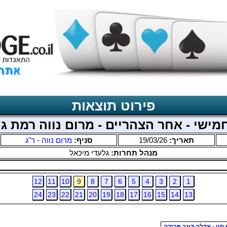
פירוט תוצאות
מישי - אחר הצהריים - מרום נווה רמת גן
תאריך:
19/03/26
סניף:
מרום נווה - ר"ג
מנהל תחרות:
גלעדי מיכאל
12
11
10
9
8
7
6
5
4
3
2
1
24
23
22
21
20
19
18
17
16
15
14
13
חוי - אדלר-דינר פרידה