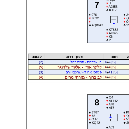
7
♥
J
♦
A9853
♣
KJT7
♠
976
♠
J
♥
9632
♥
Q
♦
♦
Q
♣
AQ8643
♣
9
♠
KT832
♥
AK875
♦
K6
♣
2
ה
חוזה
צפון - דרום
קבוצה
= [S]
♠
4
חן אברהם - פורת רחל
(2)
קלינר אודי - אלעד שלזינגר
(5)
4
♠
= [S]
+1 [S]
♠
4
פנחסי אהוד - שרעבי יורם
(3)
לב ברוך - מזרחי מרים
(4)
4
♠
= [S]
♠
Q4
8
♥
AT742
♦
AT8
♣
AT5
♠
JT87
♠
K
♥
86
♥
Q
♦
QJ7
♦
5
♣
KQ42
♣
J
♠
A63