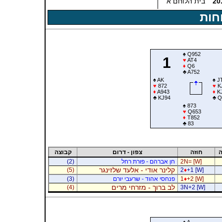
20
בית הלוחם א'
חות
♠
Q952
1
♥
AT4
♦
Q6
♣
A752
♠
AK
♠
J
♥
872
♥
K
♦
A943
♦
K
♣
KJ94
♣
Q
♠
873
♥
Q653
♦
T852
♣
83
ה
חוזה
צפון - דרום
קבוצה
2N= [W]
חן אברהם - פורת רחל
(2)
קלינר אודי - אלעד שלזינגר
(5)
2
♦
+1 [W]
+2 [W]
♦
1
פנחסי אהוד - שרעבי יורם
(3)
לב ברוך - מזרחי מרים
(4)
3N+2 [W]
♠
A