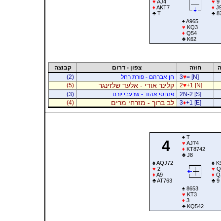
♥
AJ4
♥
9
♦
AKT7
♦
J9
♣
T
♣
8
♠
A965
♥
KQ3
♦
Q54
♣
K62
ה
חוזה
צפון - דרום
קבוצה
= [N]
♥
3
חן אברהם - פורת רחל
(2)
קלינר אודי - אלעד שלזינגר
(5)
2
♥
+1 [N]
2N-2 [S]
פנחסי אהוד - שרעבי יורם
(3)
לב ברוך - מזרחי מרים
(4)
3
♦
+1 [E]
♠
T
4
♥
AJ74
♦
KT8742
♣
J8
♠
AQJ72
♠
K
♥
2
♥
Q
♦
A9
♦
Q
♣
AT763
♣
9
♠
8653
♥
KT3
♦
3
♣
KQ542