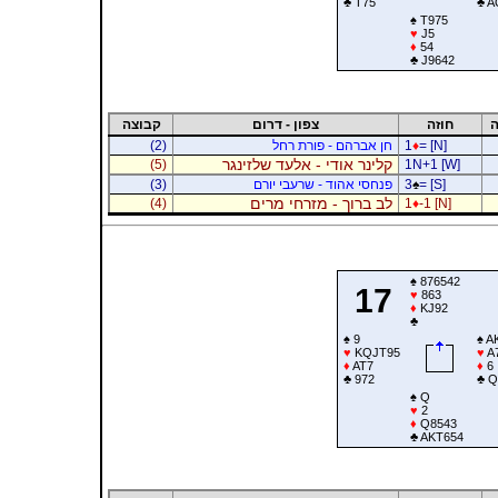
♣
T75
♣
A
♠
T975
♥
J5
♦
54
♣
J9642
ה
חוזה
צפון - דרום
קבוצה
= [N]
♦
1
חן אברהם - פורת רחל
(2)
קלינר אודי - אלעד שלזינגר
(5)
1N+1 [W]
= [S]
♠
3
פנחסי אהוד - שרעבי יורם
(3)
לב ברוך - מזרחי מרים
(4)
1
♦
-1 [N]
♠
876542
17
♥
863
♦
KJ92
♣
♠
9
♠
A
♥
KQJT95
♥
A
♦
AT7
♦
6
♣
972
♣
Q
♠
Q
♥
2
♦
Q8543
♣
AKT654