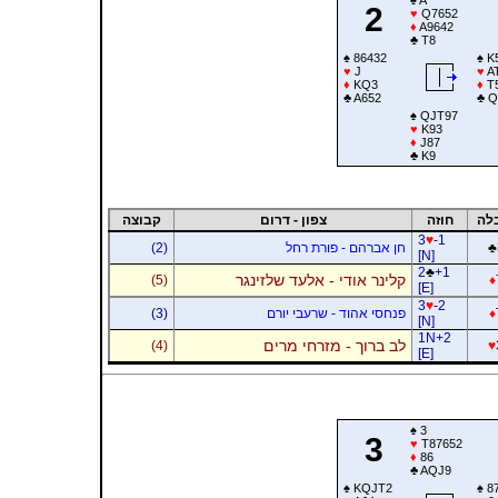
2
♥
Q7652
♦
A9642
♣
T8
♠
86432
♠
K
♥
J
♥
A
♦
KQ3
♦
T
♣
A652
♣
Q
♠
QJT97
♥
K93
♦
J87
♣
K9
לה
חוזה
צפון - דרום
קבוצה
3
♥
-1
♣
חן אברהם - פורת רחל
(2)
[N]
2
♣
+1
קלינר אודי - אלעד שלזינגר
(5)
♦
[E]
3
♥
-2
♦
פנחסי אהוד - שרעבי יורם
(3)
[N]
1N+2
לב ברוך - מזרחי מרים
(4)
♥
[E]
♠
3
3
♥
T87652
♦
86
♣
AQJ9
♠
KQJT2
♠
8