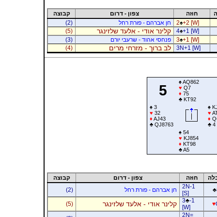
ה
חוזה
צפון - דרום
קבוצה
+2 [W]
♠
2
חן אברהם - פורת רחל
(2)
קלינר אודי - אלעד שלזינגר
(5)
4
♠
+1 [W]
+1 [W]
♠
3
פנחסי אהוד - שרעבי יורם
(3)
לב ברוך - מזרחי מרים
(4)
3N+1 [W]
♠
AQ862
5
♥
Q7
♦
75
♣
KT92
♠
3
♠
K
♥
32
♥
A
♦
AJ43
♦
Q
♣
QJ8763
♣
4
♠
54
♥
KJ854
♦
KT98
♣
A5
לה
חוזה
צפון - דרום
קבוצה
2N-1
♣
חן אברהם - פורת רחל
(2)
[S]
3
♣
-1
קלינר אודי - אלעד שלזינגר
(5)
♥
[W]
2N=