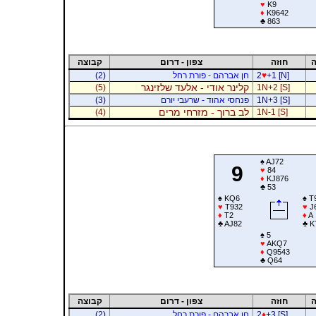
♥
K9
♦
K9642
♣
863
ה
חוזה
צפון - דרום
קבוצה
+1 [N]
♥
2
חן אברהם - פורת רחל
(2)
קלינר אודי - אלעד שלזינגר
(5)
1N+2 [S]
1N+3 [S]
פנחסי אהוד - שרעבי יורם
(3)
לב ברוך - מזרחי מרים
(4)
1N-1 [S]
♠
AJ72
9
♥
84
♦
KJ876
♣
53
♠
KQ6
♠
T
♥
T932
♥
J
♦
T2
♦
A
♣
AJ82
♣
K
♠
5
♥
AKQ7
♦
Q9543
♣
Q64
ה
חוזה
צפון - דרום
קבוצה
+3 [S]
♦
2
חן אברהם - פורת רחל
(2)