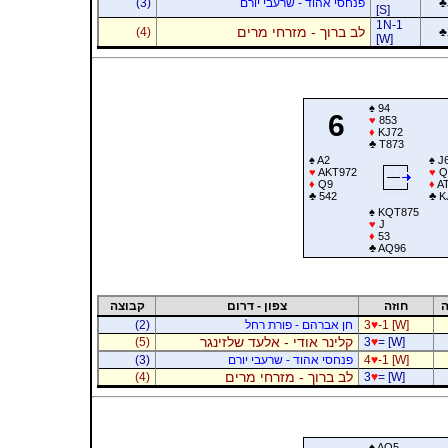
♣
פנחסי אהוד - שרעבי יורם
(3)
[S]
1N-1
לב ברוך - מזרחי מרים
(4)
♣
[W]
♠
94
6
♥
853
♦
KJ72
♣
T873
♠
A2
♠
J
♥
AKT972
♥
Q
♦
Q9
♦
AT
♣
542
♣
K
♠
KQT875
♥
J
♦
53
♣
AQ96
ה
חוזה
צפון - דרום
קבוצה
-1 [W]
♥
3
חן אברהם - פורת רחל
(2)
קלינר אודי - אלעד שלזינגר
(5)
3
♥
= [W]
-1 [W]
♥
4
פנחסי אהוד - שרעבי יורם
(3)
לב ברוך - מזרחי מרים
(4)
3
♥
= [W]
♠
AQ5