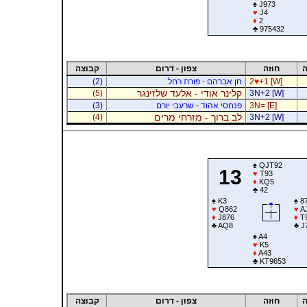
♠
J973
♥
J4
♦
2
♣
975432
ה
חוזה
צפון - דרום
קבוצה
+1 [W]
♥
2
חן אברהם - פורת רחל
(2)
קלינר אודי - אלעד שלזינגר
(5)
3N+2 [W]
3N= [E]
פנחסי אהוד - שרעבי יורם
(3)
לב ברוך - מזרחי מרים
(4)
3N+2 [W]
♠
QJT92
13
♥
T93
♦
KQ5
♣
42
♠
K3
♠
87
♥
Q862
♥
A
♦
J876
♦
T
♣
AQ8
♣
J
♠
A4
♥
K5
♦
A43
♣
KT9653
ה
חוזה
צפון - דרום
קבוצה