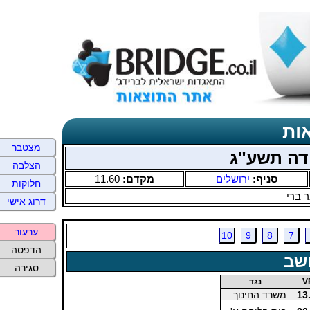
ות
מצטבר
דה תשע"ג
הצלבה
סניף:
ירושלים
מקדם:
11.60
חלוקות
 ברי
דרוג אישי
ערעור
10
9
8
7
הדפסה
שב
סגירה
V
נגד
13
משרד החינוך