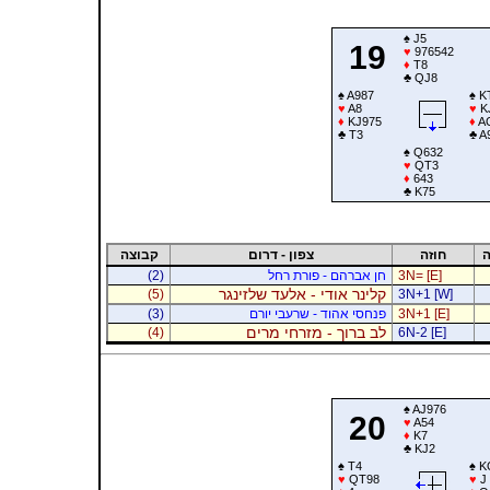
♠
J5
19
♥
976542
♦
T8
♣
QJ8
♠
A987
♠
K
♥
A8
♥
K
♦
KJ975
♦
A
♣
T3
♣
A
♠
Q632
♥
QT3
♦
643
♣
K75
ה
חוזה
צפון - דרום
קבוצה
3N= [E]
חן אברהם - פורת רחל
(2)
קלינר אודי - אלעד שלזינגר
(5)
3N+1 [W]
3N+1 [E]
פנחסי אהוד - שרעבי יורם
(3)
לב ברוך - מזרחי מרים
(4)
6N-2 [E]
♠
AJ976
20
♥
A54
♦
K7
♣
KJ2
♠
T4
♠
K
♥
QT98
♥
J