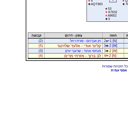
♦
4
♦
Q
♣
AQT983
♣
7
♠
53
♥
K7632
♦
A9652
♣
5
ה
חוזה
צפון - דרום
קבוצה
+1 [N]
♠
2
חן אברהם - פורת רחל
(2)
קלינר אודי - אלעד שלזינגר
(5)
3
♣
-2 [W]
-2 [W]
♣
3
פנחסי אהוד - שרעבי יורם
(3)
לב ברוך - מזרחי מרים
(4)
4
♥
-2 [N]
אסף עמית