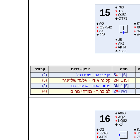
♠
763
15
♥
T3
♦
QJ52
♣
QT73
♠
AQ
♠
K
♥
Q97542
♥
8
♦
83
♦
9
♣
J98
♣
A
♠
J5
♥
AKJ
♦
AKT4
♣
K652
ה
חוזה
צפון - דרום
קבוצה
-1 [S]
♦
5
חן אברהם - פורת רחל
(2)
קלינר אודי - אלעד שלזינגר
(5)
2N+1 [S]
3N+1 [S]
פנחסי אהוד - שרעבי יורם
(3)
לב ברוך - מזרחי מרים
(4)
2
♥
= [W]
♠
A863
16
♥
AQ2
♦
KQ82
♣
K8
♠
Q2
♠
K
♥
K743
♥
T
♦
AJT9
♦
7