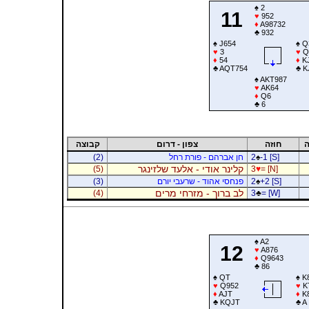
♠
2
11
♥
952
♦
A98732
♣
932
♠
J654
♠
Q
♥
3
♥
Q
♦
54
♦
K
♣
AQT754
♣
K
♠
AKT987
♥
AK64
♦
Q6
♣
6
ה
חוזה
צפון - דרום
קבוצה
-1 [S]
♠
2
חן אברהם - פורת רחל
(2)
קלינר אודי - אלעד שלזינגר
(5)
3
♥
= [N]
+2 [S]
♠
2
פנחסי אהוד - שרעבי יורם
(3)
לב ברוך - מזרחי מרים
(4)
3
♣
= [W]
♠
A2
12
♥
A876
♦
Q9643
♣
86
♠
QT
♠
K
♥
Q952
♥
K
♦
AJT
♦
K
♣
KQJT
♣
A