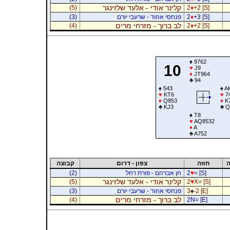
קלינר אודי - אלעד שלזינגר
(5)
2
♦
+2 [S]
+3 [S]
♦
2
פנחסי אהוד - שרעבי יורם
(3)
לב ברוך - מזרחי מרים
(4)
2
♦
+2 [S]
♠
9762
10
♥
J9
♦
JT964
♣
94
♠
543
♠
A
♥
KT6
♥
7
♦
Q853
♦
K
♣
KJ3
♣
Q
♠
T8
♥
AQ8532
♦
A
♣
A752
ה
חוזה
צפון - דרום
קבוצה
= [S]
♥
2
חן אברהם - פורת רחל
(2)
קלינר אודי - אלעד שלזינגר
(5)
2
♥
X= [S]
-2 [E]
♠
3
פנחסי אהוד - שרעבי יורם
(3)
לב ברוך - מזרחי מרים
(4)
2N= [E]