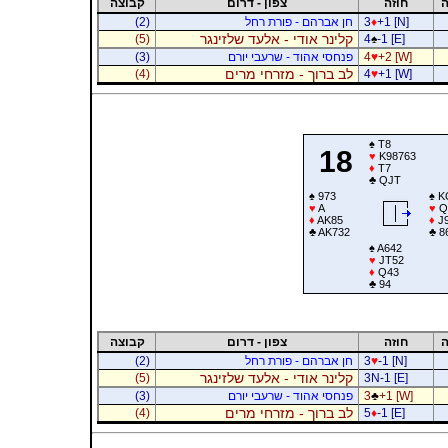
ה
חוזה
צפון - דרום
קבוצה
+1 [N]
♦
3
חן אברהם - פורת רחל
(2)
קלינר אודי - אלעד שלזינגר
(5)
4
♠
-1 [E]
+2 [W]
♥
4
פנחסי אהוד - שרעבי יורם
(3)
לב ברוך - מזרחי מרים
(4)
4
♥
+1 [W]
♠
T8
18
♥
K98763
♦
T7
♣
QJT
♠
973
♠
K
♥
A
♥
Q
♦
AK85
♦
J9
♣
AK732
♣
8
♠
A642
♥
JT52
♦
Q43
♣
94
ה
חוזה
צפון - דרום
קבוצה
-1 [N]
♥
3
חן אברהם - פורת רחל
(2)
קלינר אודי - אלעד שלזינגר
(5)
3N-1 [E]
+1 [W]
♣
3
פנחסי אהוד - שרעבי יורם
(3)
לב ברוך - מזרחי מרים
(4)
5
♦
-1 [E]