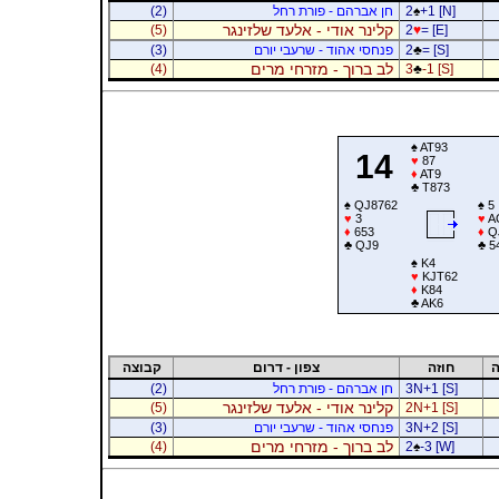
+1 [N]
♠
2
חן אברהם - פורת רחל
(2)
קלינר אודי - אלעד שלזינגר
(5)
2
♥
= [E]
= [S]
♣
2
פנחסי אהוד - שרעבי יורם
(3)
לב ברוך - מזרחי מרים
(4)
3
♣
-1 [S]
♠
AT93
14
♥
87
♦
AT9
♣
T873
♠
QJ8762
♠
5
♥
3
♥
A
♦
653
♦
Q
♣
QJ9
♣
5
♠
K4
♥
KJT62
♦
K84
♣
AK6
ה
חוזה
צפון - דרום
קבוצה
3N+1 [S]
חן אברהם - פורת רחל
(2)
קלינר אודי - אלעד שלזינגר
(5)
2N+1 [S]
3N+2 [S]
פנחסי אהוד - שרעבי יורם
(3)
לב ברוך - מזרחי מרים
(4)
2
♠
-3 [W]