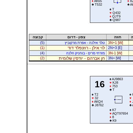
♦
AK65
♦
8
♣
T532
♣
A
♠
T
♥
Q432
♦
QJT9
♣
Q987
ה
חוזה
צפון - דרום
קבוצה
3N+1 [W]
טלר אילנה - אפרת מרקוביץ
(5)
לוי אילן - רוזנפלד דוד
(1)
2N+3 [E]
3N-1 [W]
מזרחי מרים - בוחניק הלנה
(4)
חן אברהם - יודסין שלומית
(2)
3N= [W]
♠
AJ9863
16
♥
KJ8
♦
753
♣
T
♠
T2
♠
♥
32
♥
♦
AKQ4
♦
♣
J8762
♣
♠
K7
♥
AQT97654
♦
8
♣
K9