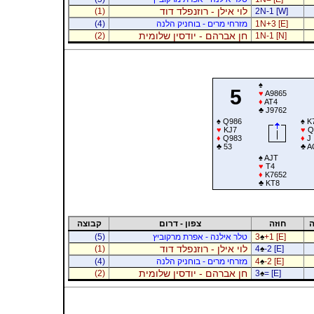
לוי אילן - רוזנפלד דוד
(1)
2N-1 [W]
1N+3 [E]
מזרחי מרים - בוחניק הלנה
(4)
חן אברהם - יודסין שלומית
(2)
1N-1 [N]
♠
5
♥
A9865
♦
AT4
♣
J9762
♠
Q986
♠
K7
♥
KJ7
♥
Q
♦
Q983
♦
J
♣
53
♣
A
♠
AJT
♥
T4
♦
K7652
♣
KT8
ה
חוזה
צפון - דרום
קבוצה
+1 [E]
♠
3
טלר אילנה - אפרת מרקוביץ
(5)
לוי אילן - רוזנפלד דוד
(1)
4
♠
-2 [E]
-2 [E]
♠
4
מזרחי מרים - בוחניק הלנה
(4)
חן אברהם - יודסין שלומית
(2)
3
♠
= [E]