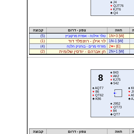
♠
J4
♥
QJT76
♦
KJT6
♣
Q4
ה
חוזה
צפון - דרום
קבוצה
1N+3 [W]
טלר אילנה - אפרת מרקוביץ
(5)
לוי אילן - רוזנפלד דוד
(1)
1N-1 [W]
= [E]
♥
2
מזרחי מרים - בוחניק הלנה
(4)
חן אברהם - יודסין שלומית
(2)
2N+1 [W]
♠
843
8
♥
AK2
♦
KJ75
♣
542
♠
AQT7
♠
K
♥
86
♥
J
♦
QT62
♦
A
♣
K86
♣
A
♠
J952
♥
QT73
♦
84
♣
QT7
ה
חוזה
צפון - דרום
קבוצה