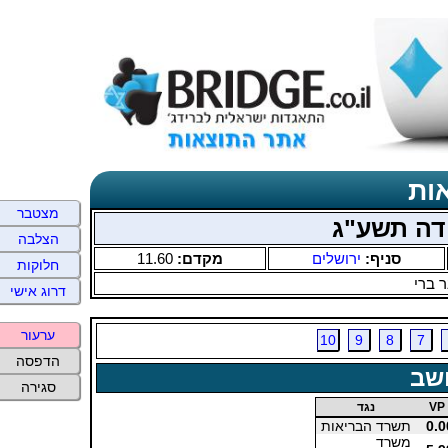
ות
מצטבר
דה תשע"ג
הצלבה
סניף:
ירושלים
מקדם:
11.60
חלוקות
 ברי
דרוג אישי
ערעור
10
9
8
7
הדפסה
שב
סגירה
VP
נגד
0.0
תשרד הבריאות
משרד