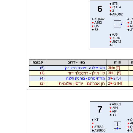
♠
873
6
♥
QJT4
♦
3
♣
AKQ92
♠
KQ642
♠
T
♥
A853
♥
2
♦
Q5
♦
A
♣
53
♣
J
♠
AJ5
♥
K976
♦
J9742
♣
8
ה
חוזה
צפון - דרום
קבוצה
3N= [E]
טלר אילנה - אפרת מרקוביץ
(5)
לוי אילן - רוזנפלד דוד
(1)
3N-1 [S]
-2 [S]
♥
3
מזרחי מרים - בוחניק הלנה
(4)
חן אברהם - יודסין שלומית
(2)
2
♥
+2 [N]
♠
A9652
7
♥
854
♦
A94
♣
T7
♠
KT
♠
Q
♥
♥
A
♦
87532
♦
Q
♣
A98653
♣
K