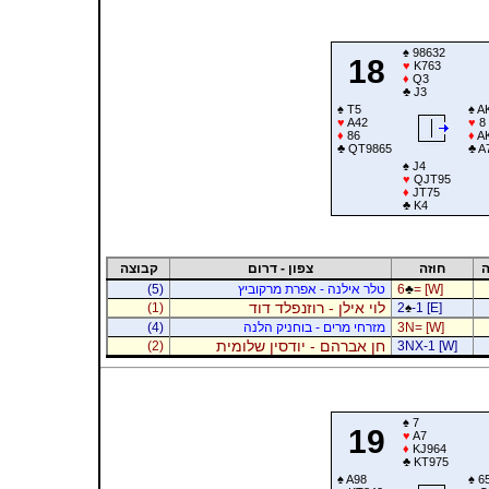
♠
98632
18
♥
K763
♦
Q3
♣
J3
♠
T5
♠
A
♥
A42
♥
8
♦
86
♦
A
♣
QT9865
♣
A
♠
J4
♥
QJT95
♦
JT75
♣
K4
ה
חוזה
צפון - דרום
קבוצה
= [W]
♣
6
טלר אילנה - אפרת מרקוביץ
(5)
לוי אילן - רוזנפלד דוד
(1)
2
♠
-1 [E]
3N= [W]
מזרחי מרים - בוחניק הלנה
(4)
חן אברהם - יודסין שלומית
(2)
3NX-1 [W]
♠
7
19
♥
A7
♦
KJ964
♣
KT975
♠
A98
♠
65