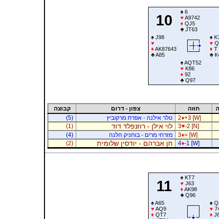
♠
6
10
♥
A9742
♦
QJ5
♣
JT63
♠
J98
♠
K
♥
♥
Q
♦
AK87643
♦
T
♣
A85
♣
K
♠
AQT52
♥
K86
♦
92
♣
Q97
ה
חוזה
צפון - דרום
קבוצה
+3 [W]
♦
2
טלר אילנה - אפרת מרקוביץ
(5)
לוי אילן - רוזנפלד דוד
(1)
3
♥
-2 [N]
= [W]
♦
3
מזרחי מרים - בוחניק הלנה
(4)
חן אברהם - יודסין שלומית
(2)
4
♦
-1 [W]
♠
KT7
11
♥
J63
♦
AK98
♣
Q96
♠
A65
♠
Q
♥
AQ9
♥
7
♦
QT7
♦
J6