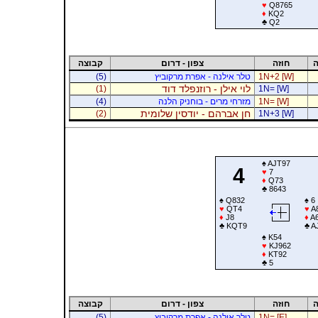
♥
Q8765
♦
KQ2
♣
Q2
ה
חוזה
צפון - דרום
קבוצה
1N+2 [W]
טלר אילנה - אפרת מרקוביץ
(5)
לוי אילן - רוזנפלד דוד
(1)
1N= [W]
1N= [W]
מזרחי מרים - בוחניק הלנה
(4)
חן אברהם - יודסין שלומית
(2)
1N+3 [W]
♠
AJT97
4
♥
7
♦
Q73
♣
8643
♠
Q832
♠
6
♥
QT4
♥
A
♦
J8
♦
A6
♣
KQT9
♣
A
♠
K54
♥
KJ962
♦
KT92
♣
5
ה
חוזה
צפון - דרום
קבוצה
1N= [E]
טלר אילנה - אפרת מרקוביץ
(5)