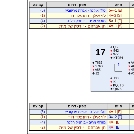
ה
חוזה
צפון - דרום
קבוצה
+1 [E]
♦
5
טלר אילנה - אפרת מרקוביץ
(5)
לוי אילן - רוזנפלד דוד
(1)
4
♥
-2 [S]
-1 [E]
♣
5
מזרחי מרים - בוחניק הלנה
(4)
חן אברהם - יודסין שלומית
(2)
4
♥
+1 [S]
♠
Q5
17
♥
542
♦
972
♣
KT954
♠
7632
♠
A
♥
9763
♥
A
♦
A85
♦
4
♣
J2
♣
A
♠
J98
♥
K
♦
KQJT6
♣
Q876
ה
חוזה
צפון - דרום
קבוצה
-1 [E]
♥
4
טלר אילנה - אפרת מרקוביץ
(5)
לוי אילן - רוזנפלד דוד
(1)
3
♠
+2 [E]
= [E]
♥
4
מזרחי מרים - בוחניק הלנה
(4)
חן אברהם - יודסין שלומית
(2)
4
♥
= [E]