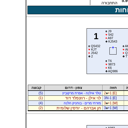
5.9
התחבורה
חות
♠
J9
1
♥
542
♦
A97
♣
KJ543
♠
Q5432
♠
A
♥
KJT
♥
A
♦
J542
♦
Q
♣
2
♣
T
♠
T6
♥
9873
♦
K6
♣
AQ986
ה
חוזה
צפון - דרום
קבוצה
+1 [E]
♠
2
טלר אילנה - אפרת מרקוביץ
(5)
לוי אילן - רוזנפלד דוד
(1)
3N-1 [E]
+1 [W]
♠
3
מזרחי מרים - בוחניק הלנה
(4)
חן אברהם - יודסין שלומית
(2)
3
♠
+1 [W]
♠
A983