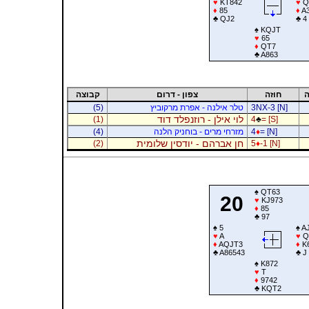
♥
KT842
♥
Q
♦
85
♦
A
♣
QJ2
♣
4
♠
KQJT
♥
65
♦
QT7
♣
A863
ה
חוזה
צפון - דרום
קבוצה
3NX-3 [N]
טלר אילנה - אפרת מרקוביץ
(5)
לוי אילן - רוזנפלד דוד
(1)
4
♣
= [S]
= [N]
♦
4
מזרחי מרים - בוחניק הלנה
(4)
חן אברהם - יודסין שלומית
(2)
5
♦
-1 [N]
♠
QT63
20
♥
KJ973
♦
85
♣
97
♠
5
♠
AJ
♥
A
♥
Q
♦
AQJT3
♦
K
♣
A86543
♣
J
♠
K872
♥
T
♦
9742
♣
KQT2