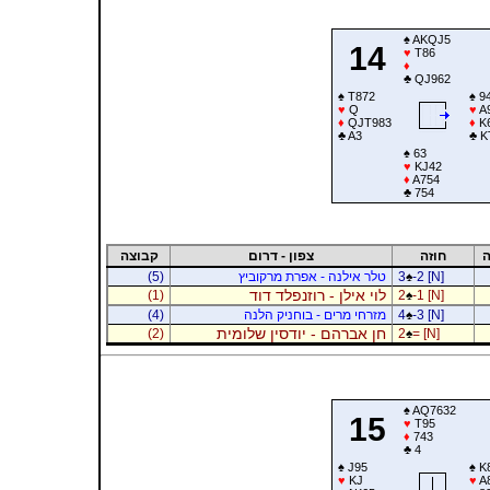
♠
AKQJ5
14
♥
T86
♦
♣
QJ962
♠
T872
♠
9
♥
Q
♥
A
♦
QJT983
♦
K
♣
A3
♣
K
♠
63
♥
KJ42
♦
A754
♣
754
ה
חוזה
צפון - דרום
קבוצה
-2 [N]
♠
3
טלר אילנה - אפרת מרקוביץ
(5)
לוי אילן - רוזנפלד דוד
(1)
2
♠
-1 [N]
-3 [N]
♠
4
מזרחי מרים - בוחניק הלנה
(4)
חן אברהם - יודסין שלומית
(2)
2
♠
= [N]
♠
AQ7632
15
♥
T95
♦
743
♣
4
♠
J95
♠
K
♥
KJ
♥
A