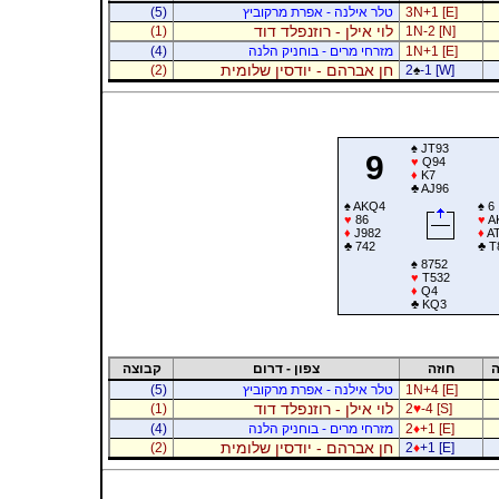
3N+1 [E]
טלר אילנה - אפרת מרקוביץ
(5)
לוי אילן - רוזנפלד דוד
(1)
1N-2 [N]
1N+1 [E]
מזרחי מרים - בוחניק הלנה
(4)
חן אברהם - יודסין שלומית
(2)
2
♠
-1 [W]
♠
JT93
9
♥
Q94
♦
K7
♣
AJ96
♠
AKQ4
♠
6
♥
86
♥
A
♦
J982
♦
AT
♣
742
♣
T
♠
8752
♥
T532
♦
Q4
♣
KQ3
ה
חוזה
צפון - דרום
קבוצה
1N+4 [E]
טלר אילנה - אפרת מרקוביץ
(5)
לוי אילן - רוזנפלד דוד
(1)
2
♥
-4 [S]
+1 [E]
♦
2
מזרחי מרים - בוחניק הלנה
(4)
חן אברהם - יודסין שלומית
(2)
2
♦
+1 [E]