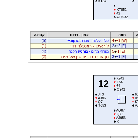
♣
KT84
♣
♠
♥
KT852
♦
42
♣
AJ7532
ה
חוזה
צפון - דרום
קבוצה
+1 [W]
♠
4
טלר אילנה - אפרת מרקוביץ
(5)
לוי אילן - רוזנפלד דוד
(1)
2
♠
+2 [E]
-1 [E]
♠
5
מזרחי מרים - בוחניק הלנה
(4)
חן אברהם - יודסין שלומית
(2)
3
♠
+1 [E]
♠
K942
12
♥
T54
♦
64
♣
Q942
♠
JT3
♠
6
♥
AJ86
♥
K
♦
Q7
♦
K
♣
T653
♣
A
♠
AQ87
♥
Q72
♦
AJ953
♣
K