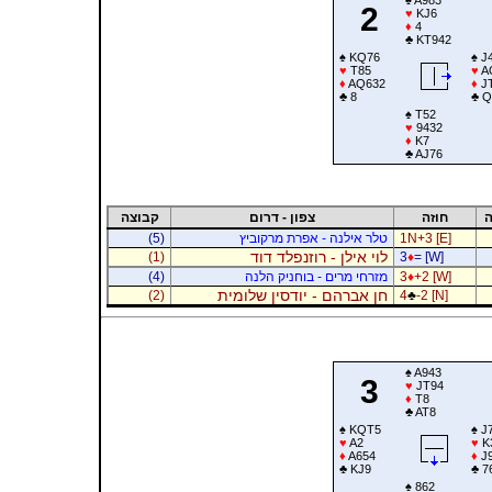
2
♥
KJ6
♦
4
♣
KT942
♠
KQ76
♠
J
♥
T85
♥
A
♦
AQ632
♦
J
♣
8
♣
Q
♠
T52
♥
9432
♦
K7
♣
AJ76
ה
חוזה
צפון - דרום
קבוצה
1N+3 [E]
טלר אילנה - אפרת מרקוביץ
(5)
לוי אילן - רוזנפלד דוד
(1)
3
♦
= [W]
+2 [W]
♦
3
מזרחי מרים - בוחניק הלנה
(4)
חן אברהם - יודסין שלומית
(2)
4
♣
-2 [N]
♠
A943
3
♥
JT94
♦
T8
♣
AT8
♠
KQT5
♠
J
♥
A2
♥
K
♦
A654
♦
J9
♣
KJ9
♣
7
♠
862