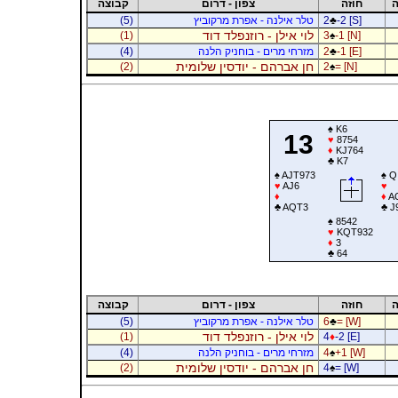
ה
חוזה
צפון - דרום
קבוצה
-2 [S]
♣
2
טלר אילנה - אפרת מרקוביץ
(5)
לוי אילן - רוזנפלד דוד
(1)
3
♠
-1 [N]
-1 [E]
♣
2
מזרחי מרים - בוחניק הלנה
(4)
חן אברהם - יודסין שלומית
(2)
2
♠
= [N]
♠
K6
13
♥
8754
♦
KJ764
♣
K7
♠
AJT973
♠
Q
♥
AJ6
♥
♦
♦
A
♣
AQT3
♣
J
♠
8542
♥
KQT932
♦
3
♣
64
ה
חוזה
צפון - דרום
קבוצה
= [W]
♣
6
טלר אילנה - אפרת מרקוביץ
(5)
לוי אילן - רוזנפלד דוד
(1)
4
♦
-2 [E]
+1 [W]
♠
4
מזרחי מרים - בוחניק הלנה
(4)
חן אברהם - יודסין שלומית
(2)
4
♠
= [W]