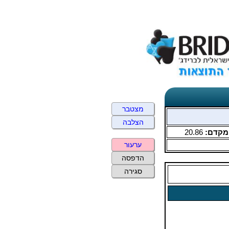
מצטבר
הצלבה
מקדם:
20.86
ערעור
הדפסה
סגירה