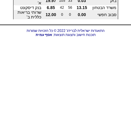
בזק
0.03
19.97
105
33
א'
משרד הבטחון
13.15
6.85
בנק דיסקונט
42
56
שרותי בריאות
סבוב חפשי
0.00
12.00
0
0
כללית ב'
התאגדות ישראלית לברידג' 2022 © כל הזכויות שמורות
תוכנות חישוב ותצוגת תוצאות:
אסף עמית