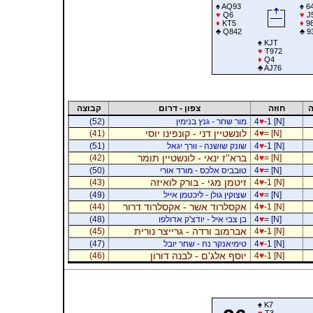
♠
AQ93
♠
6
♥
Q6
♥
J
♦
KT5
♦
98
♣
Q842
♣
9
♠
KJT
♥
T972
♦
Q4
♣
AJ76
ה
חוזה
צפון - דרום
קבוצה
-1 [N]
♥
4
מור שחר - גנץ בנימין
(52)
לונשטיין דני - קונפינו יוסי
(41)
4
♥
= [N]
-1 [N]
♥
4
שונק שושנה - וורך יגאל
(51)
ברא''ז ינאי - לונשטיין תומר
(42)
4
♥
= [N]
= [N]
♥
4
טובביס אלכס - מורד אורי
(50)
זיטמן מגי - בורק לואיזה
(43)
4
♥
-1 [N]
= [N]
♥
4
שצוקין גולן - ליכטמן אייל
(49)
אקסלרוד אשר - אקסלרוד דרור
(44)
4
♥
-1 [N]
= [N]
♥
4
בן צבי איל - יודצ'ק אדולפו
(48)
אברמוב ורדה - גרייצר נורית
(45)
4
♥
-1 [N]
-1 [N]
♥
4
טימיאנקר נח - שחר יובל
(47)
יוסף אלג'ם - לבנה דורון
(46)
4
♥
-1 [N]
♠
K7
♥
T3