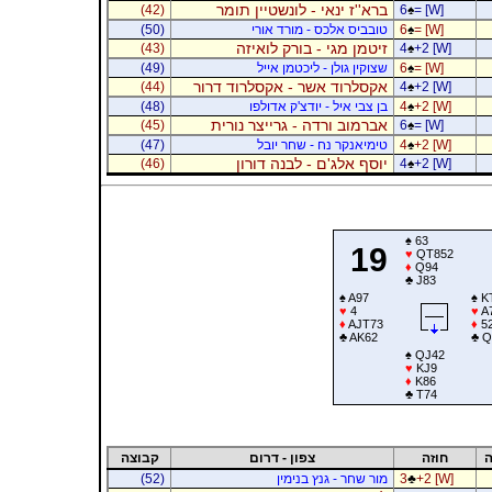
ברא''ז ינאי - לונשטיין תומר
(42)
6
♠
= [W]
= [W]
♠
6
טובביס אלכס - מורד אורי
(50)
זיטמן מגי - בורק לואיזה
(43)
4
♠
+2 [W]
= [W]
♠
6
שצוקין גולן - ליכטמן אייל
(49)
אקסלרוד אשר - אקסלרוד דרור
(44)
4
♠
+2 [W]
+2 [W]
♠
4
בן צבי איל - יודצ'ק אדולפו
(48)
אברמוב ורדה - גרייצר נורית
(45)
6
♠
= [W]
+2 [W]
♠
4
טימיאנקר נח - שחר יובל
(47)
יוסף אלג'ם - לבנה דורון
(46)
4
♠
+2 [W]
♠
63
19
♥
QT852
♦
Q94
♣
J83
♠
A97
♠
K
♥
4
♥
A
♦
AJT73
♦
5
♣
AK62
♣
Q
♠
QJ42
♥
KJ9
♦
K86
♣
T74
ה
חוזה
צפון - דרום
קבוצה
+2 [W]
♣
3
מור שחר - גנץ בנימין
(52)