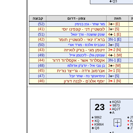
♣
Q3
ה
חוזה
צפון - דרום
קבוצה
= [E]
♣
3
מור שחר - גנץ בנימין
(52)
לונשטיין דני - קונפינו יוסי
(41)
3
♠
= [S]
-1 [E]
♣
4
שונק שושנה - וורך יגאל
(51)
ברא''ז ינאי - לונשטיין תומר
(42)
3N-1 [E]
= [S]
♠
3
טובביס אלכס - מורד אורי
(50)
זיטמן מגי - בורק לואיזה
(43)
3
♥
-2 [N]
-1 [W]
♣
4
שצוקין גולן - ליכטמן אייל
(49)
אקסלרוד אשר - אקסלרוד דרור
(44)
3N-1 [E]
= [W]
♣
3
בן צבי איל - יודצ'ק אדולפו
(48)
אברמוב ורדה - גרייצר נורית
(45)
3
♦
-1 [S]
= [S]
♠
3
טימיאנקר נח - שחר יובל
(47)
יוסף אלג'ם - לבנה דורון
(46)
3
♥
-1 [N]
♠
KQ53
23
♥
9873
♦
AQJT
♣
A
♠
9862
♠
J
♥
KQ
♥
A
♦
K9864
♦
7
♣
Q8
♣
J
♠
A