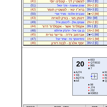
לונשטיין דני - קונפינו יוסי
(41)
3N+2 [E]
3N+2 [E]
שונק שושנה - וורך יגאל
(51)
ברא''ז ינאי - לונשטיין תומר
(42)
3N+3 [E]
+2 [W]
♣
3
טובביס אלכס - מורד אורי
(50)
זיטמן מגי - בורק לואיזה
(43)
3N= [W]
2N+2 [E]
שצוקין גולן - ליכטמן אייל
(49)
אקסלרוד אשר - אקסלרוד דרור
(44)
3N-1 [E]
1N+2 [W]
בן צבי איל - יודצ'ק אדולפו
(48)
אברמוב ורדה - גרייצר נורית
(45)
2
♣
+1 [W]
1N+1 [W]
טימיאנקר נח - שחר יובל
(47)
יוסף אלג'ם - לבנה דורון
(46)
3N+2 [E]
♠
653
20
♥
QT9532
♦
965
♣
7
♠
AJ74
♠
K
♥
K6
♥
A
♦
AQT74
♦
K
♣
A4
♣
Q
♠
98
♥
J74
♦
J32
♣
K9853
ה
חוזה
צפון - דרום
קבוצה