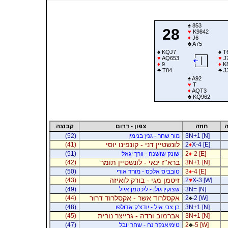
♠
853
28
♥
K9842
♦
J6
♣
A75
♠
KQJ7
♠
T
♥
AQ653
♥
J
♦
9
♦
K8
♣
T84
♣
J
♠
A92
♥
T
♦
AQT3
♣
KQ962
ה
חוזה
צפון - דרום
קבוצה
3N+1 [N]
מור שחר - גנץ בנימין
(52)
לונשטיין דני - קונפינו יוסי
(41)
2
♦
X-4 [E]
-2 [E]
♦
2
שונק שושנה - וורך יגאל
(51)
ברא''ז ינאי - לונשטיין תומר
(42)
3N+1 [N]
-4 [E]
♦
3
טובביס אלכס - מורד אורי
(50)
זיטמן מגי - בורק לואיזה
(43)
2
♥
X-3 [W]
3N= [N]
שצוקין גולן - ליכטמן אייל
(49)
אקסלרוד אשר - אקסלרוד דרור
(44)
2
♠
-2 [W]
3N+1 [N]
בן צבי איל - יודצ'ק אדולפו
(48)
אברמוב ורדה - גרייצר נורית
(45)
3N+1 [N]
-5 [W]
♣
2
טימיאנקר נח - שחר יובל
(47)