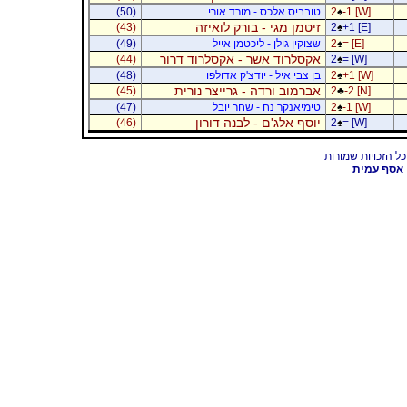
-1 [W]
♠
2
טובביס אלכס - מורד אורי
(50)
זיטמן מגי - בורק לואיזה
(43)
2
♠
+1 [E]
= [E]
♠
2
שצוקין גולן - ליכטמן אייל
(49)
אקסלרוד אשר - אקסלרוד דרור
(44)
2
♠
= [W]
+1 [W]
♠
2
בן צבי איל - יודצ'ק אדולפו
(48)
אברמוב ורדה - גרייצר נורית
(45)
2
♣
-2 [N]
-1 [W]
♠
2
טימיאנקר נח - שחר יובל
(47)
יוסף אלג'ם - לבנה דורון
(46)
2
♠
= [W]
אסף עמית