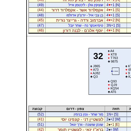
+1 [N]
♥
4
שצוקין גולן - ליכטמן אייל
(49)
אקסלרוד אשר - אקסלרוד דרור
(44)
4
♥
+1 [S]
+1 [S]
♥
4
בן צבי איל - יודצ'ק אדולפו
(48)
אברמוב ורדה - גרייצר נורית
(45)
4
♥
+2 [N]
3N+1 [S]
טימיאנקר נח - שחר יובל
(47)
יוסף אלג'ם - לבנה דורון
(46)
4
♥
+1 [N]
♠
A4
32
♥
KT8
♦
T763
♣
9875
♠
J865
♠
K
♥
A73
♥
6
♦
AJ82
♦
9
♣
Q3
♣
K
♠
Q93
♥
QJ9
♦
KQ54
♣
AT6
ה
חוזה
צפון - דרום
קבוצה
1N= [S]
מור שחר - גנץ בנימין
(52)
לונשטיין דני - קונפינו יוסי
(41)
2
♠
+2 [W]
+1 [E]
♠
2
שונק שושנה - וורך יגאל
(51)
ברא''ז ינאי - לונשטיין תומר
(42)
2
♠
= [W]