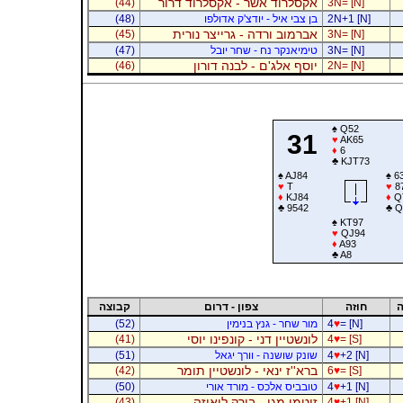
אקסלרוד אשר - אקסלרוד דרור
(44)
3N= [N]
2N+1 [N]
בן צבי איל - יודצ'ק אדולפו
(48)
אברמוב ורדה - גרייצר נורית
(45)
3N= [N]
3N= [N]
טימיאנקר נח - שחר יובל
(47)
יוסף אלג'ם - לבנה דורון
(46)
2N= [N]
♠
Q52
31
♥
AK65
♦
6
♣
KJT73
♠
AJ84
♠
6
♥
T
♥
8
♦
KJ84
♦
Q
♣
9542
♣
Q
♠
KT97
♥
QJ94
♦
A93
♣
A8
ה
חוזה
צפון - דרום
קבוצה
= [N]
♥
4
מור שחר - גנץ בנימין
(52)
לונשטיין דני - קונפינו יוסי
(41)
4
♥
= [S]
+2 [N]
♥
4
שונק שושנה - וורך יגאל
(51)
ברא''ז ינאי - לונשטיין תומר
(42)
6
♥
= [S]
+1 [N]
♥
4
טובביס אלכס - מורד אורי
(50)
זיטמן מגי - בורק לואיזה
(43)
4
♥
+1 [N]