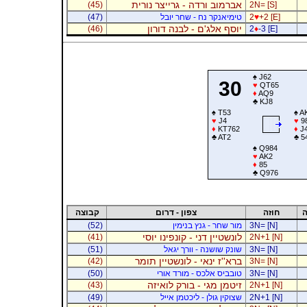
אברמוב ורדה - גרייצר נורית
(45)
2N= [S]
+2 [E]
♥
2
טימיאנקר נח - שחר יובל
(47)
יוסף אלג'ם - לבנה דורון
(46)
2
♦
-3 [E]
♠
J62
30
♥
QT65
♦
AQ9
♣
KJ8
♠
T53
♠
A
♥
J4
♥
9
♦
KT762
♦
J
♣
AT2
♣
5
♠
Q984
♥
AK2
♦
85
♣
Q976
ה
חוזה
צפון - דרום
קבוצה
3N= [N]
מור שחר - גנץ בנימין
(52)
לונשטיין דני - קונפינו יוסי
(41)
2N+1 [N]
3N= [N]
שונק שושנה - וורך יגאל
(51)
ברא''ז ינאי - לונשטיין תומר
(42)
3N= [N]
3N= [N]
טובביס אלכס - מורד אורי
(50)
זיטמן מגי - בורק לואיזה
(43)
2N+1 [N]
2N+1 [N]
שצוקין גולן - ליכטמן אייל
(49)