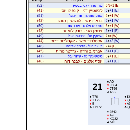
6N+1 [E]
מור שחר - גנץ בנימין
(52)
לונשטיין דני - קונפינו יוסי
(41)
6
♠
+1 [E]
+1 [W]
♠
6
שונק שושנה - וורך יגאל
(51)
ברא''ז ינאי - לונשטיין תומר
(42)
6
♠
+1 [W]
+1 [W]
♠
6
טובביס אלכס - מורד אורי
(50)
זיטמן מגי - בורק לואיזה
(43)
6
♠
+1 [E]
= [W]
♠
7
שצוקין גולן - ליכטמן אייל
(49)
אקסלרוד אשר - אקסלרוד דרור
(44)
4
♠
+3 [W]
= [E]
♠
7
בן צבי איל - יודצ'ק אדולפו
(48)
אברמוב ורדה - גרייצר נורית
(45)
6
♠
+1 [E]
+1 [E]
♠
6
טימיאנקר נח - שחר יובל
(47)
יוסף אלג'ם - לבנה דורון
(46)
6
♠
+1 [E]
♠
AQ
21
♥
J864
♦
JT86
♣
AK6
♠
T76
♠
K
♥
KT75
♥
Q
♦
5
♦
A9
♣
JT972
♣
Q
♠
J542
♥
A9
♦
KQ32
♣
543