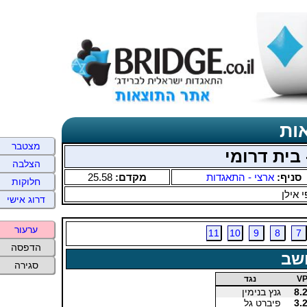
ות
מצטבר
הצלבה
סניף:
ארצי - התאגדות
מקדם:
25.58
חלוקות
 אילן
דרוג אישי
ערעור
11
10
9
8
7
הדפסה
שב
סגירה
V
נגד
8.
גנץ בנימין
3.
פיברט גל