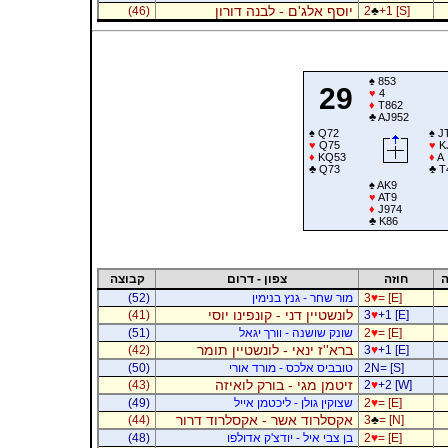
יוסף אלג'ם - לבנה דורון
(46)
2
♣
+1 [S]
♠
853
29
♥
4
♦
T862
♣
AJ952
♠
Q72
♠
J
♥
Q75
♥
K
♦
KQ53
♦
A
♣
Q73
♣
T
♠
AK9
♥
AT9
♦
J974
♣
K86
ה
חוזה
צפון - דרום
קבוצה
= [E]
♥
3
מור שחר - גנץ בנימין
(52)
לונשטיין דני - קונפינו יוסי
(41)
3
♥
+1 [E]
= [E]
♥
2
שונק שושנה - וורך יגאל
(51)
ברא''ז ינאי - לונשטיין תומר
(42)
3
♥
+1 [E]
2N= [S]
טובביס אלכס - מורד אורי
(50)
זיטמן מגי - בורק לואיזה
(43)
2
♥
+2 [W]
= [E]
♥
2
שצוקין גולן - ליכטמן אייל
(49)
אקסלרוד אשר - אקסלרוד דרור
(44)
3
♣
= [N]
= [E]
♥
2
בן צבי איל - יודצ'ק אדולפו
(48)