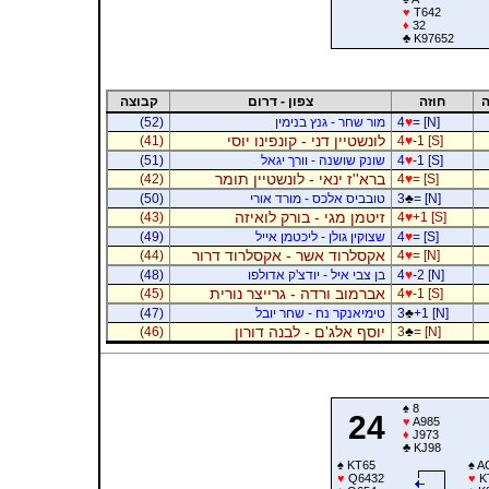
♥
T642
♦
32
♣
K97652
ה
חוזה
צפון - דרום
קבוצה
= [N]
♥
4
מור שחר - גנץ בנימין
(52)
לונשטיין דני - קונפינו יוסי
(41)
4
♥
-1 [S]
-1 [S]
♥
4
שונק שושנה - וורך יגאל
(51)
ברא''ז ינאי - לונשטיין תומר
(42)
4
♥
= [S]
= [N]
♣
3
טובביס אלכס - מורד אורי
(50)
זיטמן מגי - בורק לואיזה
(43)
4
♥
+1 [S]
= [S]
♥
4
שצוקין גולן - ליכטמן אייל
(49)
אקסלרוד אשר - אקסלרוד דרור
(44)
4
♥
= [N]
-2 [N]
♥
4
בן צבי איל - יודצ'ק אדולפו
(48)
אברמוב ורדה - גרייצר נורית
(45)
4
♥
-1 [S]
+1 [N]
♣
3
טימיאנקר נח - שחר יובל
(47)
יוסף אלג'ם - לבנה דורון
(46)
3
♣
= [N]
♠
8
24
♥
A985
♦
J973
♣
KJ98
♠
KT65
♠
A
♥
Q6432
♥
K