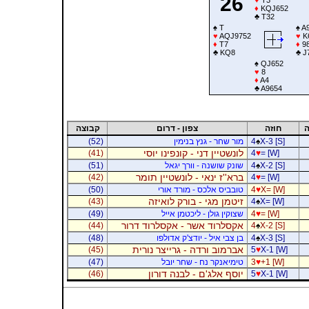
26
♦
KQJ652
♣
T32
♠
T
♠
A9
♥
AQJ9752
♥
K
♦
T7
♦
9
♣
KQ8
♣
J
♠
QJ652
♥
8
♦
A4
♣
A9654
ה
חוזה
צפון - דרום
קבוצה
X-3 [S]
♠
4
מור שחר - גנץ בנימין
(52)
לונשטיין דני - קונפינו יוסי
(41)
4
♥
= [W]
X-2 [S]
♠
4
שונק שושנה - וורך יגאל
(51)
ברא''ז ינאי - לונשטיין תומר
(42)
4
♥
= [W]
X= [W]
♥
4
טובביס אלכס - מורד אורי
(50)
זיטמן מגי - בורק לואיזה
(43)
4
♠
X= [W]
= [W]
♥
4
שצוקין גולן - ליכטמן אייל
(49)
אקסלרוד אשר - אקסלרוד דרור
(44)
4
♠
X-2 [S]
X-3 [S]
♠
4
בן צבי איל - יודצ'ק אדולפו
(48)
אברמוב ורדה - גרייצר נורית
(45)
5
♥
X-1 [W]
+1 [W]
♥
3
טימיאנקר נח - שחר יובל
(47)
יוסף אלג'ם - לבנה דורון
(46)
5
♥
X-1 [W]