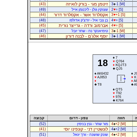
זיטמן מגי - בורק לואיזה
(43)
3
♠
-1 [W]
= [S]
♥
2
שצוקין גולן - ליכטמן אייל
(49)
אקסלרוד אשר - אקסלרוד דרור
(44)
3
♥
+1 [S]
= [S]
♥
4
בן צבי איל - יודצ'ק אדולפו
(48)
אברמוב ורדה - גרייצר נורית
(45)
4
♥
= [S]
-1 [W]
♠
3
טימיאנקר נח - שחר יובל
(47)
יוסף אלג'ם - לבנה דורון
(46)
3
♠
-1 [W]
♠
7
18
♥
Q764
♦
KQJT3
♣
QJ5
♠
AK6432
♠
J
♥
AJ853
♥
K
♦
♦
A8
♣
T8
♣
A
♠
QT5
♥
T92
♦
976
♣
K764
ה
חוזה
צפון - דרום
קבוצה
+2 [W]
♠
4
מור שחר - גנץ בנימין
(52)
לונשטיין דני - קונפינו יוסי
(41)
4
♠
+2 [W]
+2 [W]
♠
4
שונק שושנה - וורך יגאל
(51)