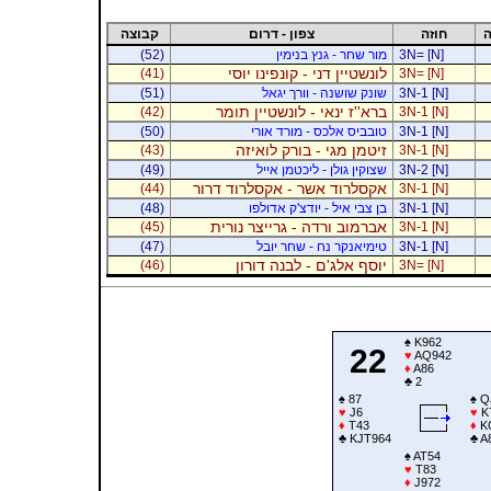
ה
חוזה
צפון - דרום
קבוצה
3N= [N]
מור שחר - גנץ בנימין
(52)
לונשטיין דני - קונפינו יוסי
(41)
3N= [N]
3N-1 [N]
שונק שושנה - וורך יגאל
(51)
ברא''ז ינאי - לונשטיין תומר
(42)
3N-1 [N]
3N-1 [N]
טובביס אלכס - מורד אורי
(50)
זיטמן מגי - בורק לואיזה
(43)
3N-1 [N]
3N-2 [N]
שצוקין גולן - ליכטמן אייל
(49)
אקסלרוד אשר - אקסלרוד דרור
(44)
3N-1 [N]
3N-1 [N]
בן צבי איל - יודצ'ק אדולפו
(48)
אברמוב ורדה - גרייצר נורית
(45)
3N-1 [N]
3N-1 [N]
טימיאנקר נח - שחר יובל
(47)
יוסף אלג'ם - לבנה דורון
(46)
3N= [N]
♠
K962
22
♥
AQ942
♦
A86
♣
2
♠
87
♠
Q
♥
J6
♥
K
♦
T43
♦
K
♣
KJT964
♣
A
♠
AT54
♥
T83
♦
J972