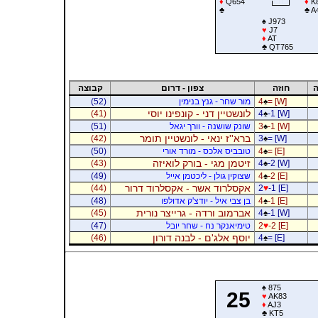
♦
Q654
♦
K
♣
♣
A
♠
J973
♥
J7
♦
AT
♣
QT765
ה
חוזה
צפון - דרום
קבוצה
= [W]
♠
4
מור שחר - גנץ בנימין
(52)
לונשטיין דני - קונפינו יוסי
(41)
4
♠
-1 [W]
-1 [W]
♠
3
שונק שושנה - וורך יגאל
(51)
ברא''ז ינאי - לונשטיין תומר
(42)
3
♠
= [W]
= [E]
♠
4
טובביס אלכס - מורד אורי
(50)
זיטמן מגי - בורק לואיזה
(43)
4
♠
-2 [W]
-2 [E]
♠
4
שצוקין גולן - ליכטמן אייל
(49)
אקסלרוד אשר - אקסלרוד דרור
(44)
2
♥
-1 [E]
-1 [E]
♠
4
בן צבי איל - יודצ'ק אדולפו
(48)
אברמוב ורדה - גרייצר נורית
(45)
4
♠
-1 [W]
-2 [E]
♥
2
טימיאנקר נח - שחר יובל
(47)
יוסף אלג'ם - לבנה דורון
(46)
4
♠
= [E]
♠
875
25
♥
AK83
♦
AJ3
♣
KT5