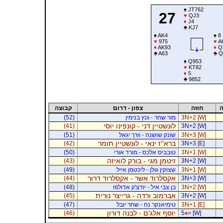
♠
JT762
27
♥
QJ3
♦
J4
♣
KJ7
♠
AK4
♠
8
♥
975
♥
A
♦
AK93
♦
Q
♣
A63
♣
Q
♠
Q953
♥
KT82
♦
5
♣
9852
ה
חוזה
צפון - דרום
קבוצה
3N+2 [W]
מור שחר - גנץ בנימין
(52)
לונשטיין דני - קונפינו יוסי
(41)
3N+2 [W]
3N+3 [W]
שונק שושנה - וורך יגאל
(51)
ברא''ז ינאי - לונשטיין תומר
(42)
3N+3 [E]
3N+1 [W]
טובביס אלכס - מורד אורי
(50)
זיטמן מגי - בורק לואיזה
(43)
3N+2 [W]
3N+1 [W]
שצוקין גולן - ליכטמן אייל
(49)
אקסלרוד אשר - אקסלרוד דרור
(44)
3N+3 [W]
3N+2 [W]
בן צבי איל - יודצ'ק אדולפו
(48)
אברמוב ורדה - גרייצר נורית
(45)
3N+2 [W]
3N+1 [E]
טימיאנקר נח - שחר יובל
(47)
יוסף אלג'ם - לבנה דורון
(46)
5
♦
= [W]