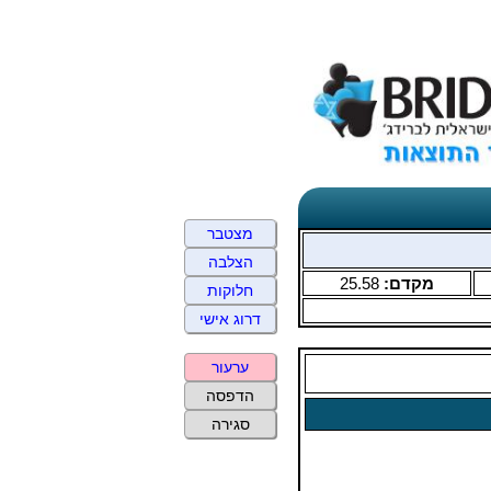
מצטבר
הצלבה
מקדם:
25.58
חלוקות
דרוג אישי
ערעור
הדפסה
סגירה