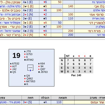
שצוקין גולן - ל
ימיאנקר נח
50
6
♥
-1 [E]
♠
4
בלו אבי
140
5
♣
+1 [E]
♠
2
כליף אילנה - הרשפ
טובביס אלכס - 
יוסף אלג'ם
100
6
♥
-2 [E]
♠
4
 סרוסי אמי
100
2
♥
-1 [N]
♦
2
אברמוב ורדה - גרי
פיברט גל - פיב
מורן אורית
110
5
♣
= [E]
♠
2
לונשטיין דני
50
A
♦
-1 [E]
♠
3
אקסלרוד אשר - א
כהן עדי - אסרף
קשלק רן
100
7
♣
-2 [E]
♠
3
 - פורת רמי
200
A
♥
-2 [S]
♣
4
שמעוני יחיאל - זיו 
ברא''ז ינאי - לו
מר רוני
200
2
♥
-2 [N]
♦
2
♠
JT8
19
♥
K753
NT
♠
♥
♦
♣
♦
6
♣
AT942
N
7
6
9
8
7
♠
A7532
♠
K64
S
7
6
9
8
7
♥
AJT
♥
94
E
5
6
3
4
6
♦
J42
♦
Q87
W
6
6
3
4
6
♣
Q5
♣
J8763
Par: 140
♠
Q9
♥
Q862
♦
AKT953
♣
K
זרח - מערב
תוצאה
הובלה
חוזה
צפון
 שזר עמוס
110
A
♠
= [S]
♦
3
סוכמן גידי - סוכמן