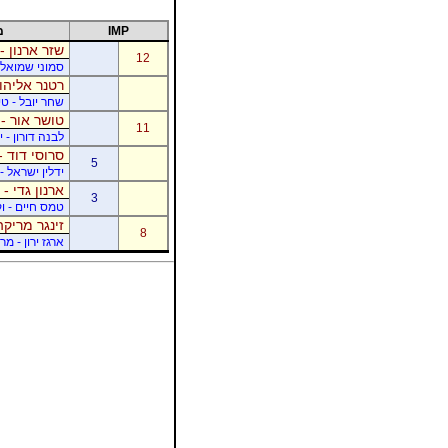
IMP
מ
שזר ארנון -
12
סמוני שמואל -
רטנר אליהו 
שחר יובל - ט
טושר אור - 
11
לבנה דורון - 
סרוסי דוד -
5
ידלין ישראל - 
ארנון גדי - 
3
טמס חיים - ו
זינגר מריקה
8
ארגז ירון - מר