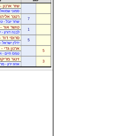
שזר ארנון -
סמוני שמואל -
רטנר אליהו 
7
שחר יובל - ט
טושר אור - 
1
לבנה דורון - 
סרוסי דוד -
5
ידלין ישראל - 
ארנון גדי - 
5
טמס חיים - ו
זינגר מריקה
3
ארגז ירון - מר