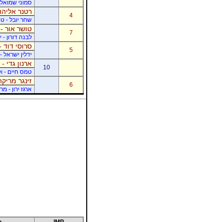
סמוני שמואל -
רטנר אליהו 
4
שחר יובל - ט
טושר אור - 
7
לבנה דורון - 
סרוסי דוד -
5
ידלין ישראל - 
ארנון גדי - 
10
טמס חיים - ו
זינגר מריקה
6
ארגז ירון - מר
IMP
מ