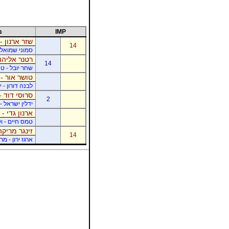
IMP
מ
שזר ארנון -
14
סמוני שמואל -
רטנר אליהו 
14
שחר יובל - ט
טושר אור - 
לבנה דורון - 
סרוסי דוד -
2
ידלין ישראל - 
ארנון גדי - 
טמס חיים - ו
זינגר מריקה
14
ארגז ירון - מר