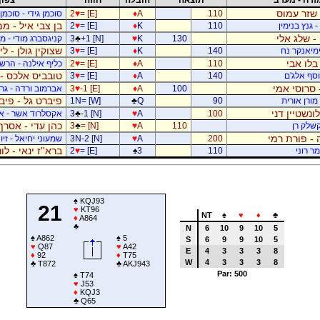
 שזר עמוס
110
A
♦
= [E]
♥
2
סוכמן גידי - סוכמן
בן צבי איל - ממ
 גנץ בנימין
110
K
♦
= [E]
♥
2
- שלג אלי
130
K
♥
+1 [N]
♣
3
קניגסברג מודי - מו
שצוקין גולן - ל
ימיאנקר נח
140
K
♦
= [E]
♥
3
בלו אבי
110
A
♦
= [E]
♥
2
כליף אילנה - הרשפ
טובביס אלכס - 
יוסף אלג'ם
140
A
♦
= [E]
♥
3
 סרוסי אמי
100
A
♦
-1 [E]
♥
3
אברמוב ורדה - גרי
פיברט גל - פיב
מורן אורית
90
Q
♣
1N= [W]
לונשטיין דני
100
A
♥
-1 [N]
♣
3
אקסלרוד אשר - א
כהן עדי - אסרף
קשלק רן
110
A
♥
= [N]
♣
3
 - פורת רמי
200
A
♥
3N-2 [N]
שמעוני יחיאל - זיו 
ברא''ז ינאי - לו
מר רוני
110
3
♠
= [E]
♥
2
♠
KQJ93
21
♥
KT96
NT
♠
♥
♦
♣
♦
A864
♣
N
6
10
9
10
5
♠
A862
♠
5
S
6
9
9
10
5
♥
Q87
♥
A42
E
4
3
3
3
8
♦
92
♦
T75
W
4
3
3
3
8
♣
T872
♣
AKJ943
Par: 500
♠
T74
♥
J53
♦
KQJ3
♣
Q65