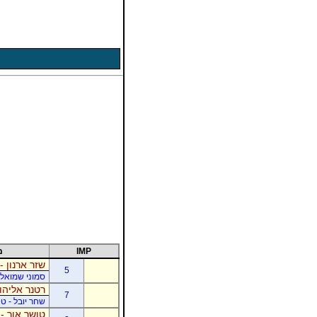
IMP
מ
שזר ארנון -
5
סמוני שמואל -
רטנר אליהו 
7
שחר יובל - ט
טושר אור - 