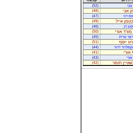
 צבי
(52)
ן אבי
(48)
זס דני
(47)
יכטמן אייל
(49)
נג דן
(46)
מורד אורי
(50)
יצר נורית
(45)
רט יוסף
(51)
קסלרוד דרור
(44)
 אורי
(41)
אורי
(43)
נשטיין תומר
(42)