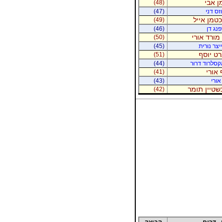
ן אבי
(48)
זס דני
(47)
יכטמן אייל
(49)
נג דן
(46)
מורד אורי
(50)
יצר נורית
(45)
רט יוסף
(51)
קסלרוד דרור
(44)
 אורי
(41)
אורי
(43)
נשטיין תומר
(42)
 - דרום
קבוצה