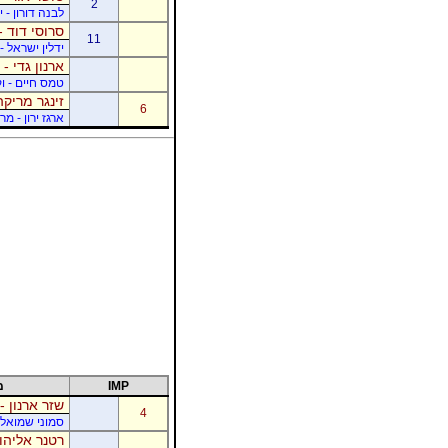
2
לבנה דורון - 
סרוסי דוד -
11
ידלין ישראל - 
ארנון גדי - 
טמס חיים - ו
זינגר מריקה
6
ארגז ירון - מר
IMP
מ
שזר ארנון -
4
סמוני שמואל -
רטנר אליהו 