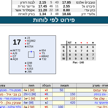
טובביס אלכס
17.85
2.15
לבנה דורון
5
43
פיברט גל
2.55
17.45
גרייצר נורית
46
11
כהן עדי
8.80
11.20
אקסלרוד אשר
22
18
גלעדי ירון
18.66
1.34
בורק לואיזה
3
48
פירוט לפי לוחות
♠
J3
17
♥
KQ862
NT
♠
♥
♦
♣
♦
97
♣
K754
N
5
4
6
4
6
♠
AKT72
♠
654
S
5
4
7
4
6
♥
AJ9
♥
T5
E
8
9
6
8
7
♦
QT
♦
A8642
W
8
9
6
9
7
♣
AQ8
♣
T32
Par: -140
♠
Q98
♥
743
♦
KJ53
♣
J96
זרח - מערב
תוצאה
הובלה
חוזה
צפון
 שזר עמוס
50
9
♦
-1 [W]
♠
4
סוכמן גידי - סוכמן
בן צבי איל - ממ
 גנץ בנימין
150
K
♥
2N+1 [W]
- שלג אלי
110
9
♦
+1 [W]
♠
1
קניגסברג מודי - מו
שצוקין גולן - ל
ימיאנקר נח
420
J
♠
= [W]
♠
4
בלו אבי
100
K
♥
-2 [W]
♠
4
כליף אילנה - הרשפ