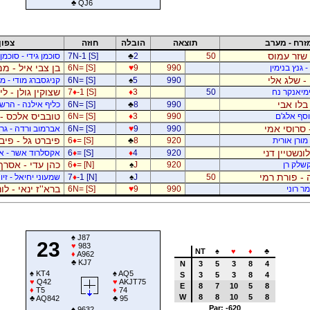
♣
QJ6
זרח - מערב
תוצאה
הובלה
חוזה
צפון
 שזר עמוס
50
2
♣
7N-1 [S]
סוכמן גידי - סוכמן
בן צבי איל - ממ
 גנץ בנימין
990
9
♥
6N= [S]
- שלג אלי
990
5
♠
6N= [S]
קניגסברג מודי - מו
שצוקין גולן - ל
ימיאנקר נח
50
3
♦
-1 [S]
♦
7
בלו אבי
990
8
♣
6N= [S]
כליף אילנה - הרשפ
טובביס אלכס - 
יוסף אלג'ם
990
3
♦
6N= [S]
 סרוסי אמי
990
9
♥
6N= [S]
אברמוב ורדה - גרי
פיברט גל - פיב
מורן אורית
920
8
♣
= [S]
♦
6
לונשטיין דני
920
4
♦
= [S]
♦
6
אקסלרוד אשר - א
כהן עדי - אסרף
קשלק רן
920
J
♠
= [N]
♦
6
 - פורת רמי
50
J
♠
-1 [N]
♦
7
שמעוני יחיאל - זיו 
ברא''ז ינאי - לו
מר רוני
990
9
♥
6N= [S]
♠
J87
23
♥
983
NT
♠
♥
♦
♣
♦
A962
♣
KJ7
N
3
5
3
8
4
♠
KT4
♠
AQ5
S
3
5
3
8
4
♥
Q42
♥
AKJT75
E
8
7
10
5
8
♦
T5
♦
74
W
8
8
10
5
8
♣
AQ842
♣
95
Par: -620
♠
9632