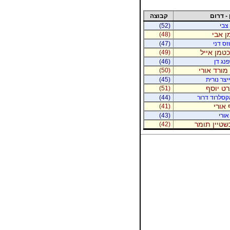
 - דרום
קבוצה
 צבי
(52)
ן אבי
(48)
זס דני
(47)
יכטמן אייל
(49)
נג דן
(46)
מורד אורי
(50)
יצר נורית
(45)
רט יוסף
(51)
קסלרוד דרור
(44)
 אורי
(41)
אורי
(43)
נשטיין תומר
(42)