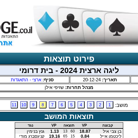
פירוט תוצאות
ליגה ארצית 2024 - בית דרומי
תאריך:
20-12-24
סניף:
ארצי - התאגדות
מנהל תחרות:
שזיפי אילן
11
10
9
8
7
6
5
4
3
2
1
מושב:
תוצאות המושב
קבוצה
VP
תוצאה
VP
נגד
בן צבי איל
18.87
1.13
גנץ בנימין
13
60
ליכטמן אייל
0.84
19.16
קניגסברג מודי
65
15