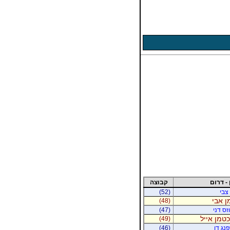
 - דרום
קבוצה
 צבי
(52)
ן אבי
(48)
זס דני
(47)
יכטמן אייל
(49)
נג דן
(46)