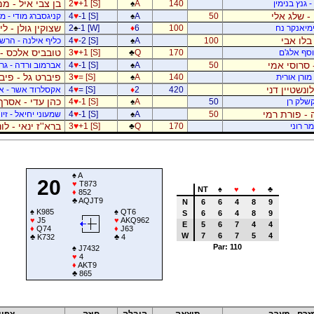
בן צבי איל - ממ
 גנץ בנימין
140
A
♠
+1 [S]
♥
2
- שלג אלי
50
A
♠
-1 [S]
♥
4
קניגסברג מודי - מו
שצוקין גולן - ל
ימיאנקר נח
100
6
♦
-1 [W]
♠
2
בלו אבי
100
A
♠
-2 [S]
♥
4
כליף אילנה - הרשפ
טובביס אלכס - 
יוסף אלג'ם
170
Q
♣
+1 [S]
♥
3
 סרוסי אמי
50
A
♠
-1 [S]
♥
4
אברמוב ורדה - גרי
פיברט גל - פיב
מורן אורית
140
A
♠
= [S]
♥
3
לונשטיין דני
420
2
♦
= [S]
♥
4
אקסלרוד אשר - א
כהן עדי - אסרף
קשלק רן
50
A
♠
-1 [S]
♥
4
 - פורת רמי
50
A
♠
-1 [S]
♥
4
שמעוני יחיאל - זיו 
ברא''ז ינאי - לו
מר רוני
170
Q
♣
+1 [S]
♥
3
♠
A
20
♥
T873
NT
♠
♥
♦
♣
♦
852
♣
AQJT9
N
6
6
4
8
9
♠
K985
♠
QT6
S
6
6
4
8
9
♥
J5
♥
AKQ962
E
5
6
7
4
4
♦
Q74
♦
J63
W
7
6
7
5
4
♣
K732
♣
4
Par: 110
♠
J7432
♥
4
♦
AKT9
♣
865
זרח - מערב
תוצאה
הובלה
חוזה
צפון