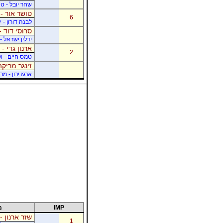
שחר יובל - ט
טושר אור - 
6
לבנה דורון - 
סרוסי דוד -
ידלין ישראל - 
ארנון גדי - 
2
טמס חיים - ו
זינגר מריקה
ארגז ירון - מר
IMP
מ
שזר ארנון -
1