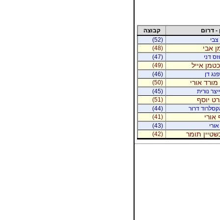
 - דרום
קבוצה
 צבי
(52)
ן אבי
(48)
זס דני
(47)
יכטמן אייל
(49)
נג דן
(46)
מורד אורי
(50)
יצר נורית
(45)
רט יוסף
(51)
קסלרוד דרור
(44)
 אורי
(41)
אורי
(43)
נשטיין תומר
(42)