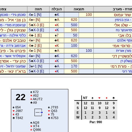
זרח - מערב
תוצאה
הובלה
חוזה
צפון
 שזר עמוס
100
K
♣
-1 [N]
♠
4
סוכמן גידי - סוכמן
בן צבי איל - ממ
 גנץ בנימין
620
A
♣
= [N]
♠
4
- שלג אלי
500
K
♦
X-3 [E]
♣
5
קניגסברג מודי - מו
שצוקין גולן - ל
ימיאנקר נח
500
K
♦
X-3 [E]
♣
5
בלו אבי
50
7
♠
-1 [E]
♣
4
כליף אילנה - הרשפ
טובביס אלכס - 
יוסף אלג'ם
620
K
♣
= [N]
♠
4
 סרוסי אמי
100
K
♦
-2 [E]
♣
4
אברמוב ורדה - גרי
פיברט גל - פיב
מורן אורית
100
A
♣
-1 [N]
♠
4
לונשטיין דני
620
K
♣
= [N]
♠
4
אקסלרוד אשר - א
כהן עדי - אסרף
קשלק רן
500
K
♦
X-3 [E]
♣
5
 - פורת רמי
170
A
♣
+1 [N]
♠
3
שמעוני יחיאל - זיו 
ברא''ז ינאי - לו
מר רוני
500
K
♦
X-3 [E]
♣
5
♠
K72
22
♥
A52
NT
♠
♥
♦
♣
♦
AKJT2
♣
A9
N
12
11
10
12
9
♠
654
♠
JT93
S
12
11
9
12
9
♥
J987
♥
Q63
E
1
2
3
1
4
♦
43
♦
75
W
1
2
3
1
4
♣
T842
♣
K753
Par: 990
♠
AQ8
♥
KT4
♦
Q986