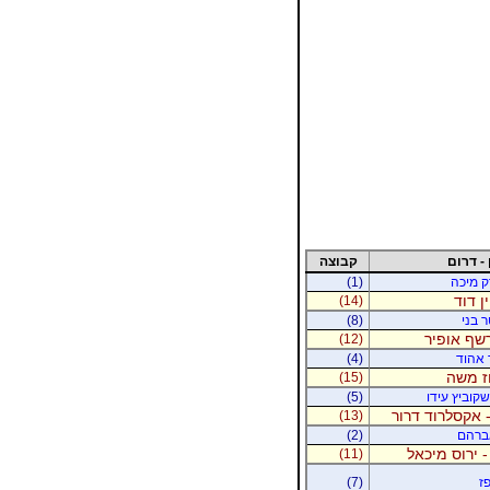
 - דרום
קבוצה
רק מיכה
(1)
ין דוד
(14)
ר בני
(8)
רשף אופיר
(12)
ר אהוד
(4)
וז משה
(15)
קוביץ עידו
(5)
 אקסלרוד דרור
(13)
אברהם
(2)
- ירוס מיכאל
(11)
ז
(7)