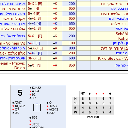
 - טימיאנקר נח
200
K
♠
X-1 [E]
♦
5
זק יניב - פרידלנד
פרוז איתי - פר
- הרבסט אילן
650
A
♦
= [N]
♠
5
 - אלישר נועם
600
K
♠
-6 [E]
♣
5
מסיקה דניאל - מוש
אקסלרוד אשר -
יבוביץ יונתן
650
9
♦
+1 [S]
♠
4
 - דב אלכס
650
K
♦
+1 [N]
♠
4
אורן יוסף - גפנר 
גולדנברג שלום 
פאר יוסף
650
9
♦
+1 [S]
♠
4
Scháňk
200
K
♠
X-1 [E]
♦
5
בראל מיכאל - כץ פ
Kohu
 - Volhejn Vit
 לירן ינון
100
A
♠
-1 [E]
♦
5
 בן יהודה יהודית
800
A
♠
X-3 [E]
♣
5
חוטר יפה - אלול 
אלון אלכס - אד
רגב יורם
200
A
♠
X-1 [E]
♦
5
Kikic Stevica - Vu
600
A
♠
3N-6 [E]
פיטרס דירק - לידור
jan - Prijovic
 לזר אלון
850
A
♦
X= [N]
♠
5
Dejan
♠
KJ432
5
♥
AJ94
NT
♠
♥
♦
♣
♦
92
♣
T7
N
8
8
4
6
7
♠
AT97
♠
Q
S
8
8
4
6
7
♥
KQ762
♥
T853
E
4
5
8
7
4
♦
Q7
♦
AK843
W
4
5
8
7
4
♣
J5
♣
832
Par: 100
♠
865
♥
♦
JT65
♣
AKQ964