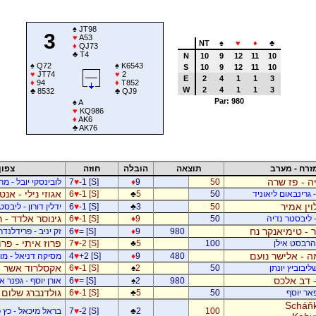
♠
JT98
3
♥
A53
NT
♠
♥
♦
♣
♦
QJ73
♣
T4
N
10
9
12
11
10
♠
Q72
♠
K6543
S
10
9
12
11
10
♥
JT74
♥
2
E
2
4
1
1
3
♦
94
♦
T852
W
2
4
1
1
3
♣
8532
♣
QJ9
Par: 980
♠
A
♥
KQ986
♦
AK6
♣
AK76
זרח - מערב
תוצאה
הובלה
חוזה
צפון
ה - פז שרה
50
9
♦
-1 [S]
♥
7
לובינסקי יובל - מ
אגוזי נילי - אנט
- גרינבאום ליאוניד
50
5
♣
-1 [S]
♥
6
וין אמיר
50
3
♣
-1 [S]
♥
6
ידלין דורון - ליבסט
גינוסר אלדד - 
- ליבסטר נדיה
50
9
♦
-1 [S]
♥
6
 - טימיאנקר נח
980
9
♦
= [S]
♥
6
זק יניב - פרידלנד
פרוז איתי - פר
- הרבסט אילן
100
5
♣
-2 [S]
♥
7
 - אלישר נועם
480
9
♦
+2 [S]
♥
4
מסיקה דניאל - מוש
אקסלרוד אשר -
יבוביץ יונתן
50
2
♠
-1 [S]
♥
6
 - דב אלכס
980
2
♠
= [S]
♥
6
אורן יוסף - גפנר 
גולדנברג שלום 
פאר יוסף
50
5
♣
-1 [S]
♥
6
Scháňk
100
2
♣
-2 [S]
♥
7
בראל מיכאל - כץ פ