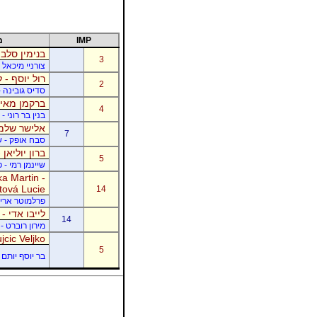
IMP
מ
בנימין סלבי
3
צורניי מיכאל 
רול יוסף - ל
2
סדיס גובינה 
ברקמן מאיר
4
בנין בר רוני 
אלישר שלמה
7
סבח אופק - של
ברון יוליאן
5
שיינמן רמי - 
a Martin -
tová Lucie
14
פרלמוטר אריק -
לייבו אדי -
14
מירון רוברט - 
jcic Veljko
5
בר יוסף יותם -