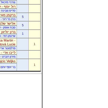
צורניי מיכאל 
רול יוסף - ל
סדיס גובינה 
ברקמן מאיר
5
בנין בר רוני 
אלישר שלמה
5
סבח אופק - של
ברון יוליאן
1
שיינמן רמי - 
a Martin -
tová Lucie
1
פרלמוטר אריק -
לייבו אדי -
מירון רוברט - 
jcic Veljko
1
בר יוסף יותם -