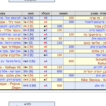
זרח - מערב
תוצאה
הובלה
חוזה
צפון
ה - פז שרה
300
8
♥
-3 [N]
♠
4
לובינסקי יובל - מ
אגוזי נילי - אנט
- גרינבאום ליאוניד
200
A
♦
-2 [N]
♠
3
וין אמיר
100
K
♣
-2 [E]
♥
4
ידלין דורון - ליבסט
גינוסר אלדד - 
- ליבסטר נדיה
150
T
♣
-3 [W]
♥
4
 - טימיאנקר נח
100
A
♦
-1 [N]
♠
4
זק יניב - פרידלנד
פרוז איתי - פר
- הרבסט אילן
50
T
♣
-1 [W]
♥
4
 - אלישר נועם
110
K
♥
= [S]
♣
3
מסיקה דניאל - מוש
אקסלרוד אשר -
יבוביץ יונתן
200
K
♦
-2 [N]
♠
3
 - דב אלכס
100
K
♥
-1 [S]
♣
3
אורן יוסף - גפנר 
גולדנברג שלום 
פאר יוסף
100
A
♣
-2 [E]
♥
3
Scháňk
800
A
♦
X-3 [N]
♠
4
בראל מיכאל - כץ פ
Kohu
 - Volhejn Vit
 לירן ינון
110
K
♥
= [S]
♣
3
 בן יהודה יהודית
600
4
♦
3N= [N]
חוטר יפה - אלול 
אלון אלכס - אד
רגב יורם
300
A
♦
-3 [N]
♠
4
Kikic Stevica - Vu
300
T
♣
X-2 [W]
♥
4
פיטרס דירק - לידור
jan - Prijovic
 לזר אלון
500
A
♦
X-3 [W]
♥
4
Dejan
♠
975