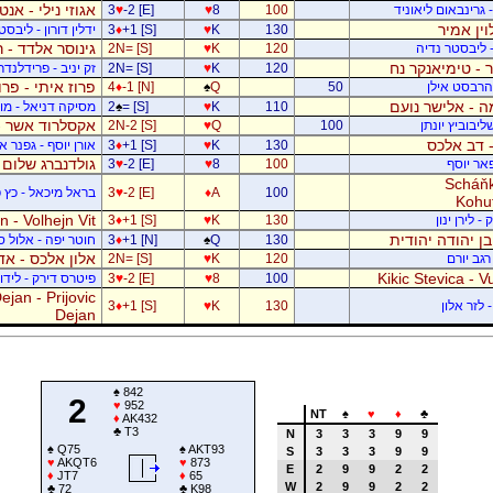
אגוזי נילי - אנט
- גרינבאום ליאוניד
100
8
♥
-2 [E]
♥
3
וין אמיר
130
K
♥
+1 [S]
♦
3
ידלין דורון - ליבסט
גינוסר אלדד - 
- ליבסטר נדיה
120
K
♥
2N= [S]
 - טימיאנקר נח
120
K
♥
2N= [S]
זק יניב - פרידלנד
פרוז איתי - פר
- הרבסט אילן
50
Q
♠
-1 [N]
♦
4
 - אלישר נועם
110
K
♥
= [S]
♠
2
מסיקה דניאל - מוש
אקסלרוד אשר -
יבוביץ יונתן
100
Q
♥
2N-2 [S]
 - דב אלכס
130
K
♥
+1 [S]
♦
3
אורן יוסף - גפנר 
גולדנברג שלום 
פאר יוסף
100
8
♥
-2 [E]
♥
3
Scháňk
100
A
♦
-2 [E]
♥
3
בראל מיכאל - כץ פ
Kohu
 - Volhejn Vit
 לירן ינון
130
K
♥
+1 [S]
♦
3
 בן יהודה יהודית
130
Q
♠
+1 [N]
♦
3
חוטר יפה - אלול 
אלון אלכס - אד
רגב יורם
120
K
♥
2N= [S]
Kikic Stevica - Vu
100
8
♥
-2 [E]
♥
3
פיטרס דירק - לידור
jan - Prijovic
 לזר אלון
130
K
♥
+1 [S]
♦
3
Dejan
♠
842
2
♥
952
NT
♠
♥
♦
♣
♦
AK432
♣
T3
N
3
3
3
9
9
♠
Q75
♠
AKT93
S
3
3
3
9
9
♥
AKQT6
♥
873
E
2
9
9
2
2
♦
JT7
♦
65
W
2
9
9
2
2
♣
72
♣
K98