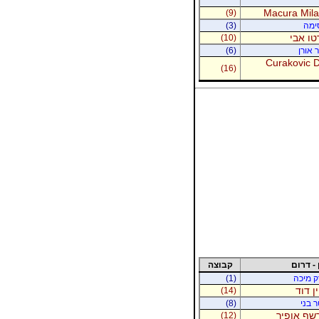
Macura Milan
(9)
סימה
(3)
טו אבי
(10)
 אורן
(6)
Curakovic De
(16)
 - דרום
קבוצה
רק מיכה
(1)
ין דוד
(14)
ר בני
(8)
רשף אופיר
(12)