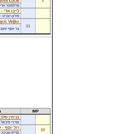
tová Lucie
2
פרלמוטר אריק -
לייבו אדי -
מירון רוברט - 
jcic Veljko
11
בר יוסף יותם -
IMP
מ
בנימין סלבי
צורניי מיכאל 
רול יוסף - ל
10
סדיס גובינה 