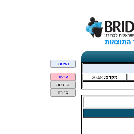
מצטבר
ערעור
מקדם:
26.58
הדפסה
סגירה