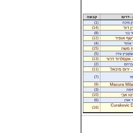
 - דרום
קבוצה
רק מיכה
(1)
ין דוד
(14)
ר בני
(8)
רשף אופיר
(12)
ר אהוד
(4)
וז משה
(15)
קוביץ עידו
(5)
 אקסלרוד דרור
(13)
אברהם
(2)
- ירוס מיכאל
(11)
ז
(7)
Macura Milan
(9)
סימה
(3)
טו אבי
(10)
 אורן
(6)
Curakovic De
(16)