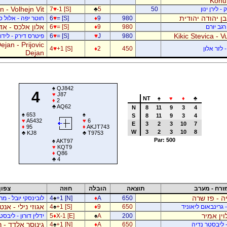
Kohu
 - Volhejn Vit
 לירן ינון
50
5
♣
-1 [S]
♥
7
 בן יהודה יהודית
980
9
♦
= [S]
♥
6
חוטר יפה - אלול 
אלון אלכס - אד
רגב יורם
980
9
♦
= [S]
♥
6
Kikic Stevica - Vu
980
J
♥
= [S]
♥
6
פיטרס דירק - לידור
jan - Prijovic
 לזר אלון
450
2
♦
+1 [S]
♥
4
Dejan
♠
QJ842
4
♥
J87
NT
♠
♥
♦
♣
♦
2
♣
AQ62
N
8
11
9
3
4
♠
653
♠
S
8
11
9
3
4
♥
A5432
♥
6
E
3
2
3
10
7
♦
95
♦
AKJT743
W
3
2
3
10
8
♣
KJ8
♣
T9753
Par: 500
♠
AKT97
♥
KQT9
♦
Q86
♣
4
זרח - מערב
תוצאה
הובלה
חוזה
צפון
ה - פז שרה
650
A
♦
+1 [N]
♠
4
לובינסקי יובל - מ
אגוזי נילי - אנט
- גרינבאום ליאוניד
650
9
♦
+1 [S]
♠
4
וין אמיר
200
A
♠
X-1 [E]
♦
5
ידלין דורון - ליבסט
גינוסר אלדד - 
- ליבסטר נדיה
650
A
♦
+1 [N]
♠
4