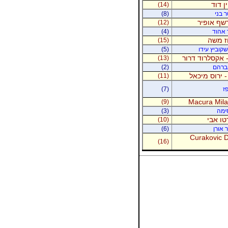
ין דוד
(14)
ר בני
(8)
רשף אופיר
(12)
ר אהוד
(4)
וז משה
(15)
קוביץ עידו
(5)
 אקסלרוד דרור
(13)
אברהם
(2)
- ירוס מיכאל
(11)
ז
(7)
Macura Milan
(9)
סימה
(3)
טו אבי
(10)
 אורן
(6)
Curakovic De
(16)