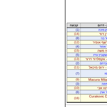
 - דרום
קבוצה
רק מיכה
(1)
ין דוד
(14)
ר בני
(8)
רשף אופיר
(12)
ר אהוד
(4)
וז משה
(15)
קוביץ עידו
(5)
 אקסלרוד דרור
(13)
אברהם
(2)
- ירוס מיכאל
(11)
ז
(7)
Macura Milan
(9)
סימה
(3)
טו אבי
(10)
 אורן
(6)
Curakovic De
(16)