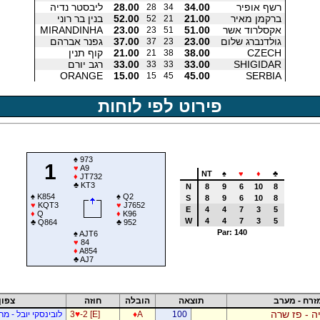
רשף אופיר
34.00
28.00
ליבסטר נדיה
28
34
ברקמן מאיר
21.00
52.00
בנין בר רוני
52
21
אקסלרוד אשר
51.00
23.00
MIRANDINHA
23
51
גולדנברג שלום
23.00
37.00
גפנר אברהם
37
23
CZECH
38.00
21.00
קוף תנין
21
38
SHIGIDAR
33.00
33.00
רגב יורם
33
33
ORANGE
15.00
45.00
SERBIA
15
45
פירוט לפי לוחות
♠
973
1
♥
A9
NT
♠
♥
♦
♣
♦
JT732
♣
KT3
N
8
9
6
10
8
♠
K854
♠
Q2
S
8
9
6
10
8
♥
KQT3
♥
J7652
E
4
4
7
3
5
♦
Q
♦
K96
W
4
4
7
3
5
♣
Q864
♣
952
Par: 140
♠
AJT6
♥
84
♦
A854
♣
AJ7
זרח - מערב
תוצאה
הובלה
חוזה
צפון
ה - פז שרה
100
A
♦
-2 [E]
♥
3
לובינסקי יובל - מ