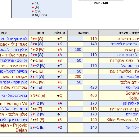
Par: -140
♠
J6
♥
J4
♦
Q98
♣
AQJ654
זרח - מערב
תוצאה
הובלה
חוזה
צפון
ה - פז שרה
110
T
♣
= [W]
♥
2
לובינסקי יובל - מ
אגוזי נילי - אנט
- גרינבאום ליאוניד
140
K
♦
= [W]
♥
3
וין אמיר
100
A
♦
-2 [W]
♥
4
ידלין דורון - ליבסט
גינוסר אלדד - 
- ליבסטר נדיה
110
A
♦
= [W]
♥
2
 - טימיאנקר נח
50
8
♦
-1 [E]
♠
4
זק יניב - פרידלנד
פרוז איתי - פר
- הרבסט אילן
170
T
♣
+2 [W]
♥
2
 - אלישר נועם
50
8
♦
-1 [E]
♠
4
מסיקה דניאל - מוש
אקסלרוד אשר -
יבוביץ יונתן
200
T
♣
-4 [W]
♦
3
 - דב אלכס
50
K
♦
-1 [W]
♥
4
אורן יוסף - גפנר 
גולדנברג שלום 
פאר יוסף
420
J
♥
= [E]
♠
4
Scháňk
460
Q
♣
3N+2 [E]
בראל מיכאל - כץ פ
Kohu
 - Volhejn Vit
 לירן ינון
170
A
♦
+2 [W]
♥
2
 בן יהודה יהודית
110
9
♦
= [E]
♠
2
חוטר יפה - אלול 
אלון אלכס - אד
רגב יורם
170
T
♣
+2 [W]
♥
2
Kikic Stevica - Vu
140
8
♦
+1 [E]
♠
2
פיטרס דירק - לידור
jan - Prijovic
 לזר אלון
140
2
♥
+1 [E]
♥
2
Dejan