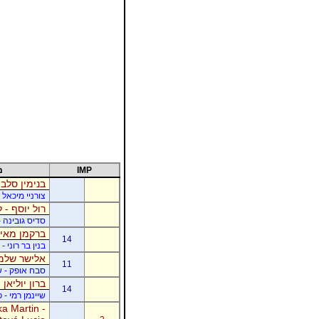
IMP
מ
בנימין סלבי
צורניי מיכאל 
רול יוסף - ל
סדיס גובינה 
ברקמן מאיר
14
בנין בר רוני 
אלישר שלמה
11
סבח אופק - של
ברון יוליאן
14
שיינמן רמי - 
a Martin -