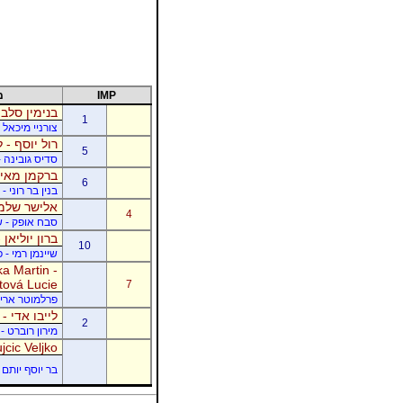
IMP
מ
בנימין סלבי
1
צורניי מיכאל 
רול יוסף - ל
5
סדיס גובינה 
ברקמן מאיר
6
בנין בר רוני 
אלישר שלמה
4
סבח אופק - של
ברון יוליאן
10
שיינמן רמי - 
a Martin -
tová Lucie
7
פרלמוטר אריק -
לייבו אדי -
2
מירון רוברט - 
jcic Veljko
בר יוסף יותם -