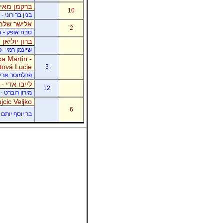
ברקמן מאיר
10
בנין בר רוני 
אלישר שלמה
2
סבח אופק - של
ברון יוליאן
שיינמן רמי - 
a Martin -
tová Lucie
3
פרלמוטר אריק -
לייבו אדי -
12
מירון רוברט - 
jcic Veljko
6
בר יוסף יותם -