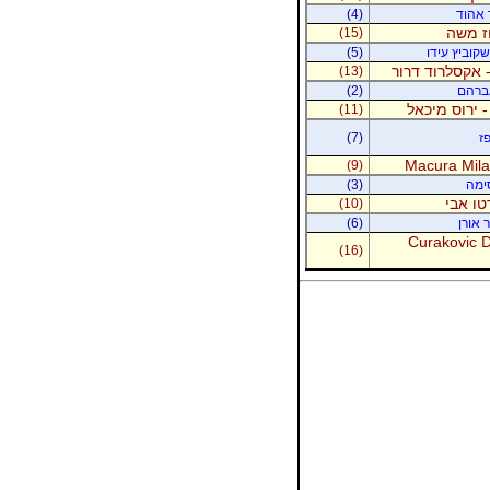
ר אהוד
(4)
וז משה
(15)
קוביץ עידו
(5)
 אקסלרוד דרור
(13)
אברהם
(2)
- ירוס מיכאל
(11)
ז
(7)
Macura Milan
(9)
סימה
(3)
טו אבי
(10)
 אורן
(6)
Curakovic De
(16)