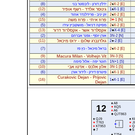
X-2 [E]
♠
2
ידלין דורון - ליבסטר בני
(8)
גינוסר אלדד - רשף אופיר
(12)
1
♠
X-1 [E]
X-2 [E]
♠
2
זק יניב - פרידלנדר אהוד
(4)
פרוז איתי - פרוז משה
(15)
3
♥
-1 [N]
X-2 [E]
♠
2
מסיקה דניאל - מושקוביץ עידו
(5)
אקסלרוד אשר - אקסלרוד דרור
(13)
2
♣
X-4 [E]
3N-2 [N]
אורן יוסף - גפנר אברהם
(2)
גולדנברג שלום - ירוס מיכאל
(11)
2
♠
-2 [E]
X-2 [E]
♠
2
בראל מיכאל - כץ פז
(7)
Macura Milan - Volhejn Vit
(9)
3N-3 [S]
1N+1 [S]
חוטר יפה - אלול סימה
(3)
אלון אלכס - אדטו אבי
(10)
3N-1 [S]
X-1 [E]
♠
1
פיטרס דירק - לידור אורן
(6)
Curakovic Dejan - Prijovic
(16)
1
♠
X-1 [E]
Dejan
♠
A8
12
♥
KQ5
♦
A6
♣
QJT863
♠
QJ9
♠
K
♥
T763
♥
J
♦
KT953
♦
Q
♣
7
♣
5
♠
T754