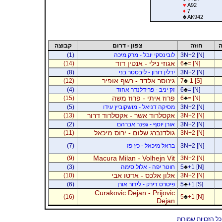
♥
A92
♦
7
♣
AK942
ה
חוזה
צפון - דרום
קבוצה
3N+2 [N]
לובינסקי יובל - מרק מיכה
(1)
אגוזי נילי - אנטין דוד
(14)
6
♣
= [N]
3N+2 [N]
ידלין דורון - ליבסטר בני
(8)
גינוסר אלדד - רשף אופיר
(12)
7
♣
-1 [S]
= [N]
♣
6
זק יניב - פרידלנדר אהוד
(4)
פרוז איתי - פרוז משה
(15)
6
♣
= [N]
3N+2 [N]
מסיקה דניאל - מושקוביץ עידו
(5)
אקסלרוד אשר - אקסלרוד דרור
(13)
3N+2 [N]
3N+2 [N]
אורן יוסף - גפנר אברהם
(2)
גולדנברג שלום - ירוס מיכאל
(11)
3N+2 [N]
3N+2 [N]
בראל מיכאל - כץ פז
(7)
Macura Milan - Volhejn Vit
(9)
3N+2 [N]
+1 [N]
♣
5
חוטר יפה - אלול סימה
(3)
אלון אלכס - אדטו אבי
(10)
3N+2 [N]
+1 [S]
♣
5
פיטרס דירק - לידור אורן
(6)
Curakovic Dejan - Prijovic
(16)
5
♣
+1 [N]
Dejan