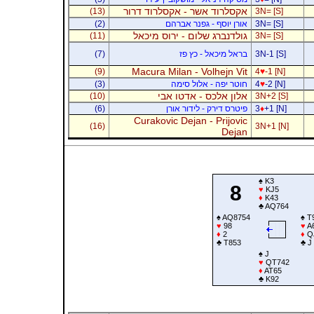
אקסלרוד אשר - אקסלרוד דרור
(13)
3N= [S]
3N= [S]
אורן יוסף - גפנר אברהם
(2)
גולדנברג שלום - ירוס מיכאל
(11)
3N= [S]
3N-1 [S]
בראל מיכאל - כץ פז
(7)
Macura Milan - Volhejn Vit
(9)
4
♥
-1 [N]
-2 [N]
♥
4
חוטר יפה - אלול סימה
(3)
אלון אלכס - אדטו אבי
(10)
3N+2 [S]
+1 [N]
♦
3
פיטרס דירק - לידור אורן
(6)
Curakovic Dejan - Prijovic
(16)
3N+1 [N]
Dejan
♠
K3
8
♥
KJ5
♦
K43
♣
AQ764
♠
AQ8754
♠
T
♥
98
♥
A
♦
2
♦
Q
♣
T853
♣
J
♠
J
♥
QT742
♦
AT65
♣
K92