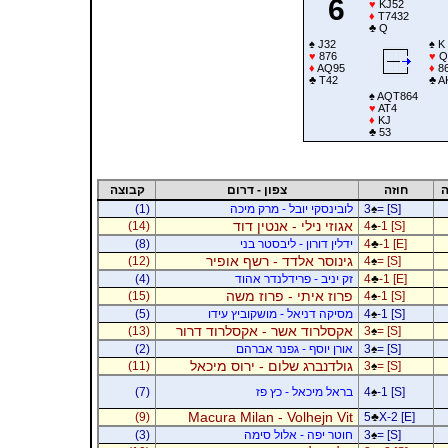
6
♥
KJ52
♦
T7432
♣
Q
♠
J32
♠
K
♥
876
♥
Q
♦
AQ95
♦
8
♣
T42
♣
A
♠
AQT864
♥
AT4
♦
KJ
♣
53
ה
חוזה
צפון - דרום
קבוצה
= [S]
♠
3
לובינסקי יובל - מרק מיכה
(1)
אגוזי נילי - אנטין דוד
(14)
4
♠
-1 [S]
-1 [E]
♣
4
ידלין דורון - ליבסטר בני
(8)
גינוסר אלדד - רשף אופיר
(12)
4
♠
= [S]
-1 [E]
♣
4
זק יניב - פרידלנדר אהוד
(4)
פרוז איתי - פרוז משה
(15)
4
♠
-1 [S]
-1 [S]
♠
4
מסיקה דניאל - מושקוביץ עידו
(5)
אקסלרוד אשר - אקסלרוד דרור
(13)
3
♠
= [S]
= [S]
♠
3
אורן יוסף - גפנר אברהם
(2)
גולדנברג שלום - ירוס מיכאל
(11)
3
♠
= [S]
-1 [S]
♠
4
בראל מיכאל - כץ פז
(7)
Macura Milan - Volhejn Vit
(9)
5
♣
X-2 [E]
= [S]
♠
3
חוטר יפה - אלול סימה
(3)