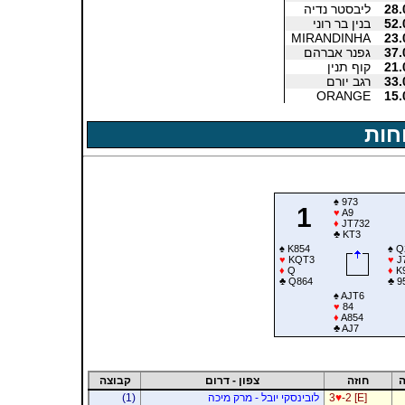
28.
ליבסטר נדיה
52.
בנין בר רוני
MIRANDINHA
23.
37.
גפנר אברהם
21.
קוף תנין
33.
רגב יורם
ORANGE
15.
חות
♠
973
1
♥
A9
♦
JT732
♣
KT3
♠
K854
♠
Q
♥
KQT3
♥
J
♦
Q
♦
K
♣
Q864
♣
9
♠
AJT6
♥
84
♦
A854
♣
AJ7
ה
חוזה
צפון - דרום
קבוצה
-2 [E]
♥
3
לובינסקי יובל - מרק מיכה
(1)