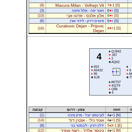
Macura Milan - Volhejn Vit
(9)
7
♥
-1 [S]
= [S]
♥
6
חוטר יפה - אלול סימה
(3)
אלון אלכס - אדטו אבי
(10)
6
♥
= [S]
= [S]
♥
6
פיטרס דירק - לידור אורן
(6)
Curakovic Dejan - Prijovic
(16)
4
♥
+1 [S]
Dejan
♠
QJ842
4
♥
J87
♦
2
♣
AQ62
♠
653
♠
♥
A5432
♥
6
♦
95
♦
AK
♣
KJ8
♣
T
♠
AKT97
♥
KQT9
♦
Q86
♣
4
ה
חוזה
צפון - דרום
קבוצה
+1 [N]
♠
4
לובינסקי יובל - מרק מיכה
(1)
אגוזי נילי - אנטין דוד
(14)
4
♠
+1 [S]
X-1 [E]
♦
5
ידלין דורון - ליבסטר בני
(8)
גינוסר אלדד - רשף אופיר
(12)
4
♠
+1 [N]