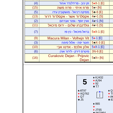
X-1 [E]
♦
5
זק יניב - פרידלנדר אהוד
(4)
פרוז איתי - פרוז משה
(15)
5
♠
= [N]
-6 [E]
♣
5
מסיקה דניאל - מושקוביץ עידו
(5)
אקסלרוד אשר - אקסלרוד דרור
(13)
4
♠
+1 [S]
+1 [N]
♠
4
אורן יוסף - גפנר אברהם
(2)
גולדנברג שלום - ירוס מיכאל
(11)
4
♠
+1 [S]
X-1 [E]
♦
5
בראל מיכאל - כץ פז
(7)
Macura Milan - Volhejn Vit
(9)
5
♦
-1 [E]
X-3 [E]
♣
5
חוטר יפה - אלול סימה
(3)
אלון אלכס - אדטו אבי
(10)
5
♦
X-1 [E]
3N-6 [E]
פיטרס דירק - לידור אורן
(6)
Curakovic Dejan - Prijovic
(16)
5
♠
X= [N]
Dejan
♠
KJ432
5
♥
AJ94
♦
92
♣
T7
♠
AT97
♠
Q
♥
KQ762
♥
T
♦
Q7
♦
A
♣
J5
♣
8
♠
865
♥
♦
JT65
♣
AKQ964