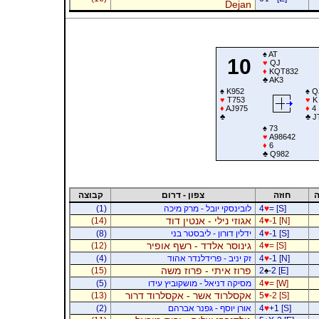
Dejan
♠
AT
10
♥
QJ
♦
KQT832
♣
AK3
♠
K952
♠
Q
♥
T753
♥
K
♦
AJ975
♦
4
♣
♣
J
♠
73
♥
A98642
♦
6
♣
Q982
ה
חוזה
צפון - דרום
קבוצה
= [S]
♥
4
לובינסקי יובל - מרק מיכה
(1)
אגוזי נילי - אנטין דוד
(14)
4
♥
-1 [N]
-1 [S]
♥
4
ידלין דורון - ליבסטר בני
(8)
גינוסר אלדד - רשף אופיר
(12)
4
♥
= [S]
-1 [N]
♥
4
זק יניב - פרידלנדר אהוד
(4)
פרוז איתי - פרוז משה
(15)
2
♠
-2 [E]
= [W]
♥
4
מסיקה דניאל - מושקוביץ עידו
(5)
אקסלרוד אשר - אקסלרוד דרור
(13)
5
♥
-2 [S]
+1 [S]
♥
4
אורן יוסף - גפנר אברהם
(2)