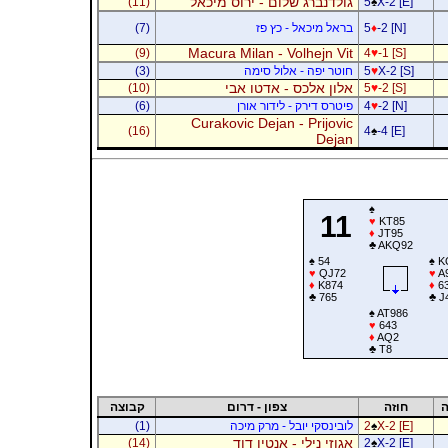
גולדנברג שלום - ירוס מיכאל
(11)
5
♠
X-2 [E]
-2 [N]
♦
5
בראל מיכאל - כץ פז
(7)
Macura Milan - Volhejn Vit
(9)
4
♥
-1 [S]
X-2 [S]
♥
5
חוטר יפה - אלול סימה
(3)
אלון אלכס - אדטו אבי
(10)
5
♥
-2 [S]
-2 [N]
♥
4
פיטרס דירק - לידור אורן
(6)
Curakovic Dejan - Prijovic
(16)
4
♠
-4 [E]
Dejan
♠
11
♥
KT85
♦
JT95
♣
AKQ92
♠
54
♠
K
♥
QJ72
♥
A
♦
K874
♦
6
♣
765
♣
J
♠
AT986
♥
643
♦
AQ2
♣
T8
ה
חוזה
צפון - דרום
קבוצה
X-2 [E]
♠
2
לובינסקי יובל - מרק מיכה
(1)
אגוזי נילי - אנטין דוד
(14)
2
♠
X-2 [E]