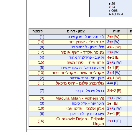
♠
J6
♥
J4
♦
Q98
♣
AQJ654
ה
חוזה
צפון - דרום
קבוצה
= [W]
♥
2
לובינסקי יובל - מרק מיכה
(1)
אגוזי נילי - אנטין דוד
(14)
3
♥
= [W]
-2 [W]
♥
4
ידלין דורון - ליבסטר בני
(8)
גינוסר אלדד - רשף אופיר
(12)
2
♥
= [W]
-1 [E]
♠
4
זק יניב - פרידלנדר אהוד
(4)
פרוז איתי - פרוז משה
(15)
2
♥
+2 [W]
-1 [E]
♠
4
מסיקה דניאל - מושקוביץ עידו
(5)
אקסלרוד אשר - אקסלרוד דרור
(13)
3
♦
-4 [W]
-1 [W]
♥
4
אורן יוסף - גפנר אברהם
(2)
גולדנברג שלום - ירוס מיכאל
(11)
4
♠
= [E]
3N+2 [E]
בראל מיכאל - כץ פז
(7)
Macura Milan - Volhejn Vit
(9)
2
♥
+2 [W]
= [E]
♠
2
חוטר יפה - אלול סימה
(3)
אלון אלכס - אדטו אבי
(10)
2
♥
+2 [W]
+1 [E]
♠
2
פיטרס דירק - לידור אורן
(6)
Curakovic Dejan - Prijovic
(16)
2
♥
+1 [E]
Dejan