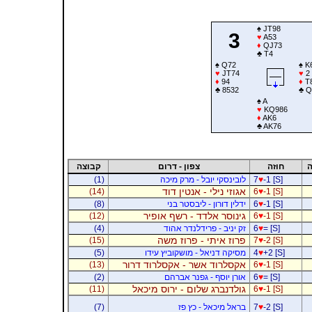
♠
JT98
3
♥
A53
♦
QJ73
♣
T4
♠
Q72
♠
K
♥
JT74
♥
2
♦
94
♦
T
♣
8532
♣
Q
♠
A
♥
KQ986
♦
AK6
♣
AK76
ה
חוזה
צפון - דרום
קבוצה
-1 [S]
♥
7
לובינסקי יובל - מרק מיכה
(1)
אגוזי נילי - אנטין דוד
(14)
6
♥
-1 [S]
-1 [S]
♥
6
ידלין דורון - ליבסטר בני
(8)
גינוסר אלדד - רשף אופיר
(12)
6
♥
-1 [S]
= [S]
♥
6
זק יניב - פרידלנדר אהוד
(4)
פרוז איתי - פרוז משה
(15)
7
♥
-2 [S]
+2 [S]
♥
4
מסיקה דניאל - מושקוביץ עידו
(5)
אקסלרוד אשר - אקסלרוד דרור
(13)
6
♥
-1 [S]
= [S]
♥
6
אורן יוסף - גפנר אברהם
(2)
גולדנברג שלום - ירוס מיכאל
(11)
6
♥
-1 [S]
-2 [S]
♥
7
בראל מיכאל - כץ פז
(7)