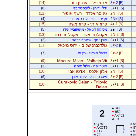
אגוזי נילי - אנטין דוד
(14)
3
♥
-2 [E]
+1 [S]
♦
3
ידלין דורון - ליבסטר בני
(8)
גינוסר אלדד - רשף אופיר
(12)
2N= [S]
2N= [S]
זק יניב - פרידלנדר אהוד
(4)
פרוז איתי - פרוז משה
(15)
4
♦
-1 [N]
= [S]
♠
2
מסיקה דניאל - מושקוביץ עידו
(5)
אקסלרוד אשר - אקסלרוד דרור
(13)
2N-2 [S]
+1 [S]
♦
3
אורן יוסף - גפנר אברהם
(2)
גולדנברג שלום - ירוס מיכאל
(11)
3
♥
-2 [E]
-2 [E]
♥
3
בראל מיכאל - כץ פז
(7)
Macura Milan - Volhejn Vit
(9)
3
♦
+1 [S]
+1 [N]
♦
3
חוטר יפה - אלול סימה
(3)
אלון אלכס - אדטו אבי
(10)
2N= [S]
-2 [E]
♥
3
פיטרס דירק - לידור אורן
(6)
Curakovic Dejan - Prijovic
(16)
3
♦
+1 [S]
Dejan
♠
842
2
♥
952
♦
AK432
♣
T3
♠
Q75
♠
A
♥
AKQT6
♥
8
♦
JT7
♦
6
♣
72
♣
K