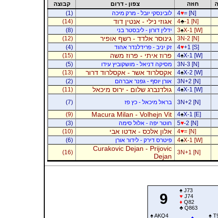
ה
חוזה
צפון - דרום
קבוצה
= [N]
♥
4
לובינסקי יובל - מרק מיכה
(1)
אגוזי נילי - אנטין דוד
(14)
4
♣
-1 [N]
X-1 [W]
♠
3
ידלין דורון - ליבסטר בני
(8)
גינוסר אלדד - רשף אופיר
(12)
3N-2 [N]
+1 [S]
♥
4
זק יניב - פרידלנדר אהוד
(4)
פרוז איתי - פרוז משה
(15)
4
♠
X-1 [W]
3N-3 [N]
מסיקה דניאל - מושקוביץ עידו
(5)
אקסלרוד אשר - אקסלרוד דרור
(13)
4
♠
X-2 [W]
3N+2 [N]
אורן יוסף - גפנר אברהם
(2)
גולדנברג שלום - ירוס מיכאל
(11)
4
♠
X-1 [W]
3N+2 [N]
בראל מיכאל - כץ פז
(7)
Macura Milan - Volhejn Vit
(9)
4
♠
X-1 [E]
-2 [N]
♥
5
חוטר יפה - אלול סימה
(3)
אלון אלכס - אדטו אבי
(10)
4
♥
= [N]
X-1 [W]
♠
4
פיטרס דירק - לידור אורן
(6)
Curakovic Dejan - Prijovic
(16)
3N+1 [N]
Dejan
♠
J73
9
♥
J74
♦
Q82
♣
Q863
♠
AKQ4
♠
T