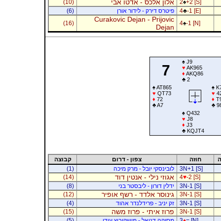
אלון אלכס - אדטו אבי
(10)
2
♠
+2 [S]
-1 [E]
♣
4
פיטרס דירק - לידור אורן
(6)
Curakovic Dejan - Prijovic
(16)
4
♠
-1 [N]
Dejan
♠
J9
7
♥
AK965
♦
AKQ86
♣
2
♠
AT865
♠
K
♥
QT73
♥
4
♦
72
♦
T
♣
A7
♣
9
♠
Q432
♥
J8
♦
J3
♣
KQJT4
ה
חוזה
צפון - דרום
קבוצה
3N+1 [S]
לובינסקי יובל - מרק מיכה
(1)
אגוזי נילי - אנטין דוד
(14)
4
♥
-2 [S]
3N-1 [S]
ידלין דורון - ליבסטר בני
(8)
גינוסר אלדד - רשף אופיר
(12)
3N-1 [S]
3N-1 [S]
זק יניב - פרידלנדר אהוד
(4)
פרוז איתי - פרוז משה
(15)
3N-1 [S]
= [N]
♦
3
מסיקה דניאל - מושקוביץ עידו
(5)