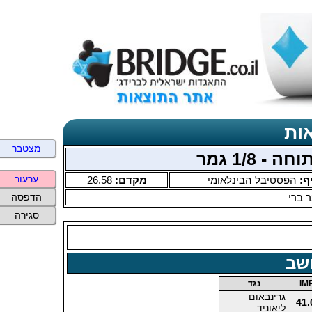
ות
מצטבר
ערעור
ף:
הפסטיבל הבינלאומי
מקדם:
26.58
 ברי
הדפסה
סגירה
שב
IM
נגד
גרינבאום
41.
ליאוניד