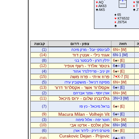
♥
AQ
♥
9
♦
AK63
♦
T
♣
AK5
♣
J
♠
65
♥
KT6532
♦
J9754
♣
ה
חוזה
צפון - דרום
קבוצה
6N= [W]
לובינסקי יובל - מרק מיכה
(1)
אגוזי נילי - אנטין דוד
(14)
6N-1 [W]
= [E]
♠
6
ידלין דורון - ליבסטר בני
(8)
גינוסר אלדד - רשף אופיר
(12)
6
♣
= [E]
= [E]
♠
6
זק יניב - פרידלנדר אהוד
(4)
פרוז איתי - פרוז משה
(15)
7
♥
X-7 [S]
6N= [W]
מסיקה דניאל - מושקוביץ עידו
(5)
אקסלרוד אשר - אקסלרוד דרור
(13)
6
♠
= [E]
6N= [W]
אורן יוסף - גפנר אברהם
(2)
גולדנברג שלום - ירוס מיכאל
(11)
3N+3 [W]
= [E]
♠
6
בראל מיכאל - כץ פז
(7)
Macura Milan - Volhejn Vit
(9)
6
♠
= [E]
6N= [W]
חוטר יפה - אלול סימה
(3)
אלון אלכס - אדטו אבי
(10)
6N= [W]
= [E]
♠
6
פיטרס דירק - לידור אורן
(6)
Curakovic Dejan - Prijovic
(16)
6
♣
= [E]