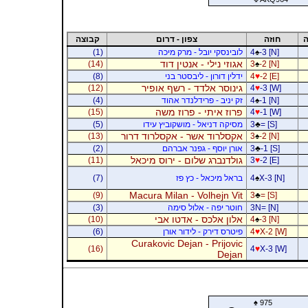
ה
חוזה
צפון - דרום
קבוצה
-3 [N]
♠
4
לובינסקי יובל - מרק מיכה
(1)
אגוזי נילי - אנטין דוד
(14)
3
♠
-2 [N]
-2 [E]
♥
4
ידלין דורון - ליבסטר בני
(8)
גינוסר אלדד - רשף אופיר
(12)
4
♥
-3 [W]
-1 [N]
♠
4
זק יניב - פרידלנדר אהוד
(4)
פרוז איתי - פרוז משה
(15)
4
♥
-1 [W]
= [S]
♣
3
מסיקה דניאל - מושקוביץ עידו
(5)
אקסלרוד אשר - אקסלרוד דרור
(13)
3
♠
-2 [N]
-1 [S]
♣
3
אורן יוסף - גפנר אברהם
(2)
גולדנברג שלום - ירוס מיכאל
(11)
3
♥
-2 [E]
X-3 [N]
♠
4
בראל מיכאל - כץ פז
(7)
Macura Milan - Volhejn Vit
(9)
3
♣
= [S]
3N= [N]
חוטר יפה - אלול סימה
(3)
אלון אלכס - אדטו אבי
(10)
4
♠
-3 [N]
X-2 [W]
♥
4
פיטרס דירק - לידור אורן
(6)
Curakovic Dejan - Prijovic
(16)
4
♥
X-3 [W]
Dejan
♠
975