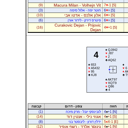
Macura Milan - Volhejn Vit
(9)
7
♥
-1 [S]
= [S]
♥
6
חוטר יפה - אלול סימה
(3)
אלון אלכס - אדטו אבי
(10)
6
♥
= [S]
= [S]
♥
6
פיטרס דירק - לידור אורן
(6)
Curakovic Dejan - Prijovic
(16)
4
♥
+1 [S]
Dejan
♠
QJ842
4
♥
J87
♦
2
♣
AQ62
♠
653
♠
♥
A5432
♥
6
♦
95
♦
AK
♣
KJ8
♣
T
♠
AKT97
♥
KQT9
♦
Q86
♣
4
ה
חוזה
צפון - דרום
קבוצה
+1 [N]
♠
4
לובינסקי יובל - מרק מיכה
(1)
אגוזי נילי - אנטין דוד
(14)
4
♠
+1 [S]
X-1 [E]
♦
5
ידלין דורון - ליבסטר בני
(8)
גינוסר אלדד - רשף אופיר
(12)
4
♠
+1 [N]