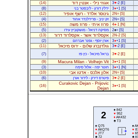
אגוזי נילי - אנטין דוד
(14)
3
♥
-2 [E]
+1 [S]
♦
3
ידלין דורון - ליבסטר בני
(8)
גינוסר אלדד - רשף אופיר
(12)
2N= [S]
2N= [S]
זק יניב - פרידלנדר אהוד
(4)
פרוז איתי - פרוז משה
(15)
4
♦
-1 [N]
= [S]
♠
2
מסיקה דניאל - מושקוביץ עידו
(5)
אקסלרוד אשר - אקסלרוד דרור
(13)
2N-2 [S]
+1 [S]
♦
3
אורן יוסף - גפנר אברהם
(2)
גולדנברג שלום - ירוס מיכאל
(11)
3
♥
-2 [E]
-2 [E]
♥
3
בראל מיכאל - כץ פז
(7)
Macura Milan - Volhejn Vit
(9)
3
♦
+1 [S]
+1 [N]
♦
3
חוטר יפה - אלול סימה
(3)
אלון אלכס - אדטו אבי
(10)
2N= [S]
-2 [E]
♥
3
פיטרס דירק - לידור אורן
(6)
Curakovic Dejan - Prijovic
(16)
3
♦
+1 [S]
Dejan
♠
842
2
♥
952
♦
AK432
♣
T3
♠
Q75
♠
A
♥
AKQT6
♥
8
♦
JT7
♦
6
♣
72
♣
K