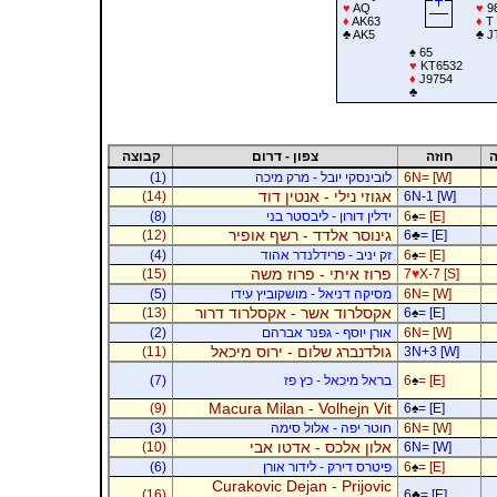
♥
AQ
♥
9
♦
AK63
♦
T
♣
AK5
♣
J
♠
65
♥
KT6532
♦
J9754
♣
ה
חוזה
צפון - דרום
קבוצה
6N= [W]
לובינסקי יובל - מרק מיכה
(1)
אגוזי נילי - אנטין דוד
(14)
6N-1 [W]
= [E]
♠
6
ידלין דורון - ליבסטר בני
(8)
גינוסר אלדד - רשף אופיר
(12)
6
♣
= [E]
= [E]
♠
6
זק יניב - פרידלנדר אהוד
(4)
פרוז איתי - פרוז משה
(15)
7
♥
X-7 [S]
6N= [W]
מסיקה דניאל - מושקוביץ עידו
(5)
אקסלרוד אשר - אקסלרוד דרור
(13)
6
♠
= [E]
6N= [W]
אורן יוסף - גפנר אברהם
(2)
גולדנברג שלום - ירוס מיכאל
(11)
3N+3 [W]
= [E]
♠
6
בראל מיכאל - כץ פז
(7)
Macura Milan - Volhejn Vit
(9)
6
♠
= [E]
6N= [W]
חוטר יפה - אלול סימה
(3)
אלון אלכס - אדטו אבי
(10)
6N= [W]
= [E]
♠
6
פיטרס דירק - לידור אורן
(6)
Curakovic Dejan - Prijovic
(16)
6
♣
= [E]