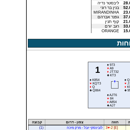
28.
ליבסטר נדיה
52.
בנין בר רוני
MIRANDINHA
23.
37.
גפנר אברהם
21.
קוף תנין
33.
רגב יורם
ORANGE
15.
חות
♠
973
1
♥
A9
♦
JT732
♣
KT3
♠
K854
♠
Q
♥
KQT3
♥
J
♦
Q
♦
K
♣
Q864
♣
9
♠
AJT6
♥
84
♦
A854
♣
AJ7
ה
חוזה
צפון - דרום
קבוצה
-2 [E]
♥
3
לובינסקי יובל - מרק מיכה
(1)