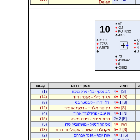
Dejan
♠
AT
10
♥
QJ
♦
KQT832
♣
AK3
♠
K952
♠
Q
♥
T753
♥
K
♦
AJ975
♦
4
♣
♣
J
♠
73
♥
A98642
♦
6
♣
Q982
ה
חוזה
צפון - דרום
קבוצה
= [S]
♥
4
לובינסקי יובל - מרק מיכה
(1)
אגוזי נילי - אנטין דוד
(14)
4
♥
-1 [N]
-1 [S]
♥
4
ידלין דורון - ליבסטר בני
(8)
גינוסר אלדד - רשף אופיר
(12)
4
♥
= [S]
-1 [N]
♥
4
זק יניב - פרידלנדר אהוד
(4)
פרוז איתי - פרוז משה
(15)
2
♠
-2 [E]
= [W]
♥
4
מסיקה דניאל - מושקוביץ עידו
(5)
אקסלרוד אשר - אקסלרוד דרור
(13)
5
♥
-2 [S]
+1 [S]
♥
4
אורן יוסף - גפנר אברהם
(2)