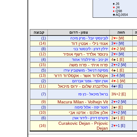
♠
J6
♥
J4
♦
Q98
♣
AQJ654
ה
חוזה
צפון - דרום
קבוצה
= [W]
♥
2
לובינסקי יובל - מרק מיכה
(1)
אגוזי נילי - אנטין דוד
(14)
3
♥
= [W]
-2 [W]
♥
4
ידלין דורון - ליבסטר בני
(8)
גינוסר אלדד - רשף אופיר
(12)
2
♥
= [W]
-1 [E]
♠
4
זק יניב - פרידלנדר אהוד
(4)
פרוז איתי - פרוז משה
(15)
2
♥
+2 [W]
-1 [E]
♠
4
מסיקה דניאל - מושקוביץ עידו
(5)
אקסלרוד אשר - אקסלרוד דרור
(13)
3
♦
-4 [W]
-1 [W]
♥
4
אורן יוסף - גפנר אברהם
(2)
גולדנברג שלום - ירוס מיכאל
(11)
4
♠
= [E]
3N+2 [E]
בראל מיכאל - כץ פז
(7)
Macura Milan - Volhejn Vit
(9)
2
♥
+2 [W]
= [E]
♠
2
חוטר יפה - אלול סימה
(3)
אלון אלכס - אדטו אבי
(10)
2
♥
+2 [W]
+1 [E]
♠
2
פיטרס דירק - לידור אורן
(6)
Curakovic Dejan - Prijovic
(16)
2
♥
+1 [E]
Dejan