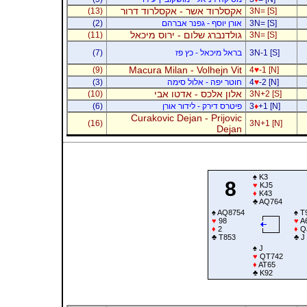
אקסלרוד אשר - אקסלרוד דרור
(13)
3N= [S]
3N= [S]
אורן יוסף - גפנר אברהם
(2)
גולדנברג שלום - ירוס מיכאל
(11)
3N= [S]
3N-1 [S]
בראל מיכאל - כץ פז
(7)
Macura Milan - Volhejn Vit
(9)
4
♥
-1 [N]
-2 [N]
♥
4
חוטר יפה - אלול סימה
(3)
אלון אלכס - אדטו אבי
(10)
3N+2 [S]
+1 [N]
♦
3
פיטרס דירק - לידור אורן
(6)
Curakovic Dejan - Prijovic
(16)
3N+1 [N]
Dejan
♠
K3
8
♥
KJ5
♦
K43
♣
AQ764
♠
AQ8754
♠
T
♥
98
♥
A
♦
2
♦
Q
♣
T853
♣
J
♠
J
♥
QT742
♦
AT65
♣
K92