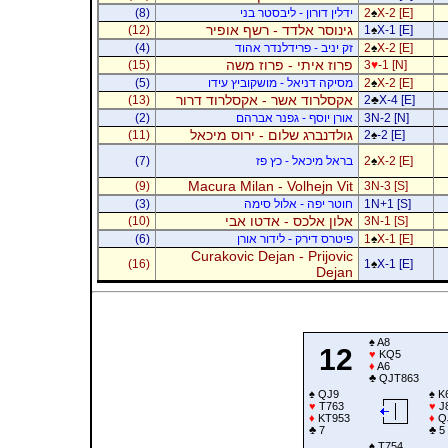
X-2 [E]
♠
2
ידלין דורון - ליבסטר בני
(8)
גינוסר אלדד - רשף אופיר
(12)
1
♠
X-1 [E]
X-2 [E]
♠
2
זק יניב - פרידלנדר אהוד
(4)
פרוז איתי - פרוז משה
(15)
3
♥
-1 [N]
X-2 [E]
♠
2
מסיקה דניאל - מושקוביץ עידו
(5)
אקסלרוד אשר - אקסלרוד דרור
(13)
2
♣
X-4 [E]
3N-2 [N]
אורן יוסף - גפנר אברהם
(2)
גולדנברג שלום - ירוס מיכאל
(11)
2
♠
-2 [E]
X-2 [E]
♠
2
בראל מיכאל - כץ פז
(7)
Macura Milan - Volhejn Vit
(9)
3N-3 [S]
1N+1 [S]
חוטר יפה - אלול סימה
(3)
אלון אלכס - אדטו אבי
(10)
3N-1 [S]
X-1 [E]
♠
1
פיטרס דירק - לידור אורן
(6)
Curakovic Dejan - Prijovic
(16)
1
♠
X-1 [E]
Dejan
♠
A8
12
♥
KQ5
♦
A6
♣
QJT863
♠
QJ9
♠
K
♥
T763
♥
J
♦
KT953
♦
Q
♣
7
♣
5
♠
T754