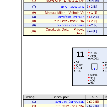
גולדנברג שלום - ירוס מיכאל
(11)
5
♠
X-2 [E]
-2 [N]
♦
5
בראל מיכאל - כץ פז
(7)
Macura Milan - Volhejn Vit
(9)
4
♥
-1 [S]
X-2 [S]
♥
5
חוטר יפה - אלול סימה
(3)
אלון אלכס - אדטו אבי
(10)
5
♥
-2 [S]
-2 [N]
♥
4
פיטרס דירק - לידור אורן
(6)
Curakovic Dejan - Prijovic
(16)
4
♠
-4 [E]
Dejan
♠
11
♥
KT85
♦
JT95
♣
AKQ92
♠
54
♠
K
♥
QJ72
♥
A
♦
K874
♦
6
♣
765
♣
J
♠
AT986
♥
643
♦
AQ2
♣
T8
ה
חוזה
צפון - דרום
קבוצה
X-2 [E]
♠
2
לובינסקי יובל - מרק מיכה
(1)
אגוזי נילי - אנטין דוד
(14)
2
♠
X-2 [E]