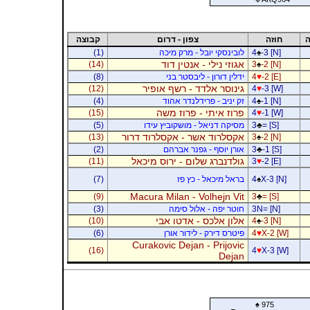
ה
חוזה
צפון - דרום
קבוצה
-3 [N]
♠
4
לובינסקי יובל - מרק מיכה
(1)
אגוזי נילי - אנטין דוד
(14)
3
♠
-2 [N]
-2 [E]
♥
4
ידלין דורון - ליבסטר בני
(8)
גינוסר אלדד - רשף אופיר
(12)
4
♥
-3 [W]
-1 [N]
♠
4
זק יניב - פרידלנדר אהוד
(4)
פרוז איתי - פרוז משה
(15)
4
♥
-1 [W]
= [S]
♣
3
מסיקה דניאל - מושקוביץ עידו
(5)
אקסלרוד אשר - אקסלרוד דרור
(13)
3
♠
-2 [N]
-1 [S]
♣
3
אורן יוסף - גפנר אברהם
(2)
גולדנברג שלום - ירוס מיכאל
(11)
3
♥
-2 [E]
X-3 [N]
♠
4
בראל מיכאל - כץ פז
(7)
Macura Milan - Volhejn Vit
(9)
3
♣
= [S]
3N= [N]
חוטר יפה - אלול סימה
(3)
אלון אלכס - אדטו אבי
(10)
4
♠
-3 [N]
X-2 [W]
♥
4
פיטרס דירק - לידור אורן
(6)
Curakovic Dejan - Prijovic
(16)
4
♥
X-3 [W]
Dejan
♠
975