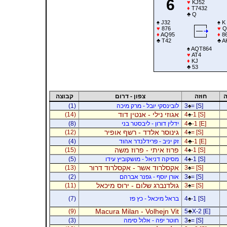
6
♥
KJ52
♦
T7432
♣
Q
♠
J32
♠
K
♥
876
♥
Q
♦
AQ95
♦
8
♣
T42
♣
A
♠
AQT864
♥
AT4
♦
KJ
♣
53
ה
חוזה
צפון - דרום
קבוצה
= [S]
♠
3
לובינסקי יובל - מרק מיכה
(1)
אגוזי נילי - אנטין דוד
(14)
4
♠
-1 [S]
-1 [E]
♣
4
ידלין דורון - ליבסטר בני
(8)
גינוסר אלדד - רשף אופיר
(12)
4
♠
= [S]
-1 [E]
♣
4
זק יניב - פרידלנדר אהוד
(4)
פרוז איתי - פרוז משה
(15)
4
♠
-1 [S]
-1 [S]
♠
4
מסיקה דניאל - מושקוביץ עידו
(5)
אקסלרוד אשר - אקסלרוד דרור
(13)
3
♠
= [S]
= [S]
♠
3
אורן יוסף - גפנר אברהם
(2)
גולדנברג שלום - ירוס מיכאל
(11)
3
♠
= [S]
-1 [S]
♠
4
בראל מיכאל - כץ פז
(7)
Macura Milan - Volhejn Vit
(9)
5
♣
X-2 [E]
= [S]
♠
3
חוטר יפה - אלול סימה
(3)