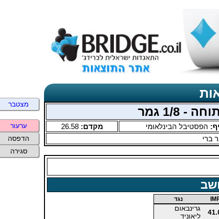
ות
מצטבר
ערעור
ף:
הפסטיבל הבינלאומי
מקדם:
26.58
 ברי
הדפסה
סגירה
שב
IM
נגד
גרינבאום
41.
ליאוניד