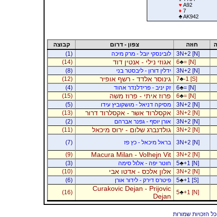
♥
A92
♦
7
♣
AK942
ה
חוזה
צפון - דרום
קבוצה
3N+2 [N]
לובינסקי יובל - מרק מיכה
(1)
אגוזי נילי - אנטין דוד
(14)
6
♣
= [N]
3N+2 [N]
ידלין דורון - ליבסטר בני
(8)
גינוסר אלדד - רשף אופיר
(12)
7
♣
-1 [S]
= [N]
♣
6
זק יניב - פרידלנדר אהוד
(4)
פרוז איתי - פרוז משה
(15)
6
♣
= [N]
3N+2 [N]
מסיקה דניאל - מושקוביץ עידו
(5)
אקסלרוד אשר - אקסלרוד דרור
(13)
3N+2 [N]
3N+2 [N]
אורן יוסף - גפנר אברהם
(2)
גולדנברג שלום - ירוס מיכאל
(11)
3N+2 [N]
3N+2 [N]
בראל מיכאל - כץ פז
(7)
Macura Milan - Volhejn Vit
(9)
3N+2 [N]
+1 [N]
♣
5
חוטר יפה - אלול סימה
(3)
אלון אלכס - אדטו אבי
(10)
3N+2 [N]
+1 [S]
♣
5
פיטרס דירק - לידור אורן
(6)
Curakovic Dejan - Prijovic
(16)
5
♣
+1 [N]
Dejan