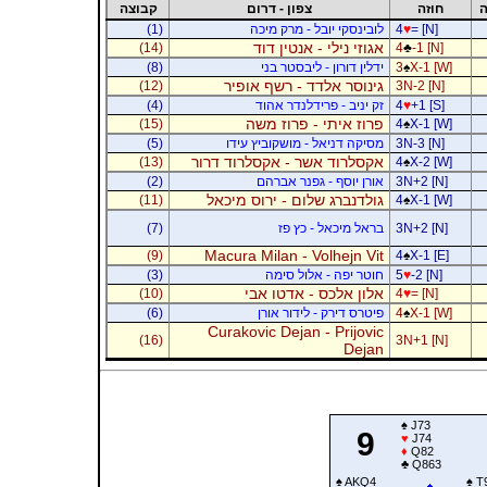
ה
חוזה
צפון - דרום
קבוצה
= [N]
♥
4
לובינסקי יובל - מרק מיכה
(1)
אגוזי נילי - אנטין דוד
(14)
4
♣
-1 [N]
X-1 [W]
♠
3
ידלין דורון - ליבסטר בני
(8)
גינוסר אלדד - רשף אופיר
(12)
3N-2 [N]
+1 [S]
♥
4
זק יניב - פרידלנדר אהוד
(4)
פרוז איתי - פרוז משה
(15)
4
♠
X-1 [W]
3N-3 [N]
מסיקה דניאל - מושקוביץ עידו
(5)
אקסלרוד אשר - אקסלרוד דרור
(13)
4
♠
X-2 [W]
3N+2 [N]
אורן יוסף - גפנר אברהם
(2)
גולדנברג שלום - ירוס מיכאל
(11)
4
♠
X-1 [W]
3N+2 [N]
בראל מיכאל - כץ פז
(7)
Macura Milan - Volhejn Vit
(9)
4
♠
X-1 [E]
-2 [N]
♥
5
חוטר יפה - אלול סימה
(3)
אלון אלכס - אדטו אבי
(10)
4
♥
= [N]
X-1 [W]
♠
4
פיטרס דירק - לידור אורן
(6)
Curakovic Dejan - Prijovic
(16)
3N+1 [N]
Dejan
♠
J73
9
♥
J74
♦
Q82
♣
Q863
♠
AKQ4
♠
T