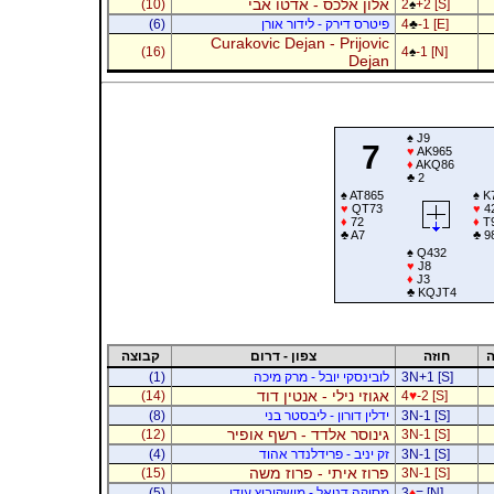
אלון אלכס - אדטו אבי
(10)
2
♠
+2 [S]
-1 [E]
♣
4
פיטרס דירק - לידור אורן
(6)
Curakovic Dejan - Prijovic
(16)
4
♠
-1 [N]
Dejan
♠
J9
7
♥
AK965
♦
AKQ86
♣
2
♠
AT865
♠
K
♥
QT73
♥
4
♦
72
♦
T
♣
A7
♣
9
♠
Q432
♥
J8
♦
J3
♣
KQJT4
ה
חוזה
צפון - דרום
קבוצה
3N+1 [S]
לובינסקי יובל - מרק מיכה
(1)
אגוזי נילי - אנטין דוד
(14)
4
♥
-2 [S]
3N-1 [S]
ידלין דורון - ליבסטר בני
(8)
גינוסר אלדד - רשף אופיר
(12)
3N-1 [S]
3N-1 [S]
זק יניב - פרידלנדר אהוד
(4)
פרוז איתי - פרוז משה
(15)
3N-1 [S]
= [N]
♦
3
מסיקה דניאל - מושקוביץ עידו
(5)