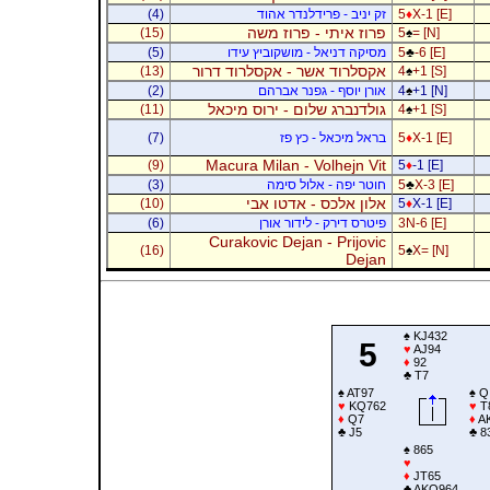
X-1 [E]
♦
5
זק יניב - פרידלנדר אהוד
(4)
פרוז איתי - פרוז משה
(15)
5
♠
= [N]
-6 [E]
♣
5
מסיקה דניאל - מושקוביץ עידו
(5)
אקסלרוד אשר - אקסלרוד דרור
(13)
4
♠
+1 [S]
+1 [N]
♠
4
אורן יוסף - גפנר אברהם
(2)
גולדנברג שלום - ירוס מיכאל
(11)
4
♠
+1 [S]
X-1 [E]
♦
5
בראל מיכאל - כץ פז
(7)
Macura Milan - Volhejn Vit
(9)
5
♦
-1 [E]
X-3 [E]
♣
5
חוטר יפה - אלול סימה
(3)
אלון אלכס - אדטו אבי
(10)
5
♦
X-1 [E]
3N-6 [E]
פיטרס דירק - לידור אורן
(6)
Curakovic Dejan - Prijovic
(16)
5
♠
X= [N]
Dejan
♠
KJ432
5
♥
AJ94
♦
92
♣
T7
♠
AT97
♠
Q
♥
KQ762
♥
T
♦
Q7
♦
A
♣
J5
♣
8
♠
865
♥
♦
JT65
♣
AKQ964