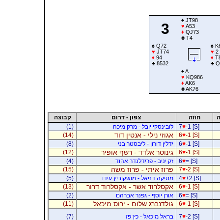
♠
JT98
3
♥
A53
♦
QJ73
♣
T4
♠
Q72
♠
K
♥
JT74
♥
2
♦
94
♦
T
♣
8532
♣
Q
♠
A
♥
KQ986
♦
AK6
♣
AK76
ה
חוזה
צפון - דרום
קבוצה
-1 [S]
♥
7
לובינסקי יובל - מרק מיכה
(1)
אגוזי נילי - אנטין דוד
(14)
6
♥
-1 [S]
-1 [S]
♥
6
ידלין דורון - ליבסטר בני
(8)
גינוסר אלדד - רשף אופיר
(12)
6
♥
-1 [S]
= [S]
♥
6
זק יניב - פרידלנדר אהוד
(4)
פרוז איתי - פרוז משה
(15)
7
♥
-2 [S]
+2 [S]
♥
4
מסיקה דניאל - מושקוביץ עידו
(5)
אקסלרוד אשר - אקסלרוד דרור
(13)
6
♥
-1 [S]
= [S]
♥
6
אורן יוסף - גפנר אברהם
(2)
גולדנברג שלום - ירוס מיכאל
(11)
6
♥
-1 [S]
-2 [S]
♥
7
בראל מיכאל - כץ פז
(7)