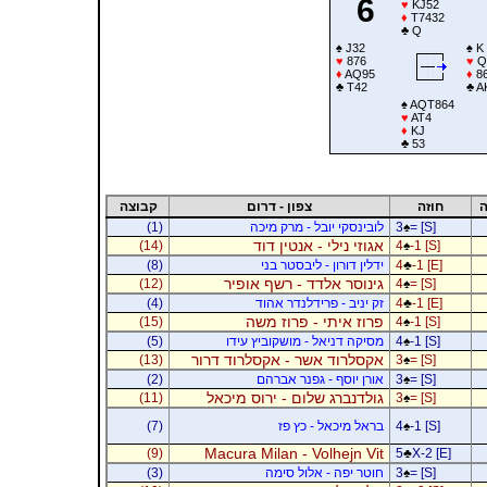
6
♥
KJ52
♦
T7432
♣
Q
♠
J32
♠
K
♥
876
♥
Q
♦
AQ95
♦
8
♣
T42
♣
A
♠
AQT864
♥
AT4
♦
KJ
♣
53
ה
חוזה
צפון - דרום
קבוצה
= [S]
♠
3
לובינסקי יובל - מרק מיכה
(1)
אגוזי נילי - אנטין דוד
(14)
4
♠
-1 [S]
-1 [E]
♣
4
ידלין דורון - ליבסטר בני
(8)
גינוסר אלדד - רשף אופיר
(12)
4
♠
= [S]
-1 [E]
♣
4
זק יניב - פרידלנדר אהוד
(4)
פרוז איתי - פרוז משה
(15)
4
♠
-1 [S]
-1 [S]
♠
4
מסיקה דניאל - מושקוביץ עידו
(5)
אקסלרוד אשר - אקסלרוד דרור
(13)
3
♠
= [S]
= [S]
♠
3
אורן יוסף - גפנר אברהם
(2)
גולדנברג שלום - ירוס מיכאל
(11)
3
♠
= [S]
-1 [S]
♠
4
בראל מיכאל - כץ פז
(7)
Macura Milan - Volhejn Vit
(9)
5
♣
X-2 [E]
= [S]
♠
3
חוטר יפה - אלול סימה
(3)