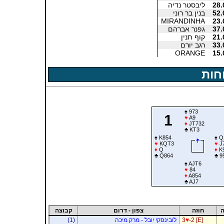
28.
ליבסטר נדיה
52.
בנין בר רוני
MIRANDINHA
23.
37.
גפנר אברהם
21.
קוף תנין
33.
רגב יורם
ORANGE
15.
חות
♠
973
1
♥
A9
♦
JT732
♣
KT3
♠
K854
♠
Q
♥
KQT3
♥
J
♦
Q
♦
K
♣
Q864
♣
9
♠
AJT6
♥
84
♦
A854
♣
AJ7
ה
חוזה
צפון - דרום
קבוצה
-2 [E]
♥
3
לובינסקי יובל - מרק מיכה
(1)