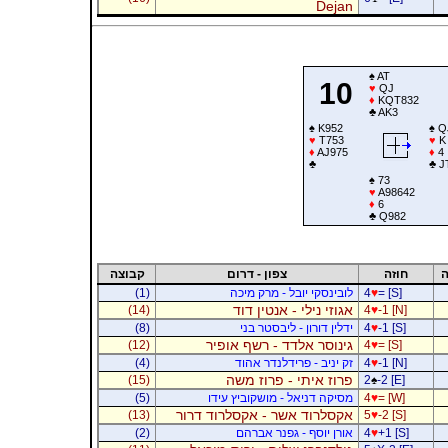
Dejan
♠
AT
10
♥
QJ
♦
KQT832
♣
AK3
♠
K952
♠
Q
♥
T753
♥
K
♦
AJ975
♦
4
♣
♣
J
♠
73
♥
A98642
♦
6
♣
Q982
ה
חוזה
צפון - דרום
קבוצה
= [S]
♥
4
לובינסקי יובל - מרק מיכה
(1)
אגוזי נילי - אנטין דוד
(14)
4
♥
-1 [N]
-1 [S]
♥
4
ידלין דורון - ליבסטר בני
(8)
גינוסר אלדד - רשף אופיר
(12)
4
♥
= [S]
-1 [N]
♥
4
זק יניב - פרידלנדר אהוד
(4)
פרוז איתי - פרוז משה
(15)
2
♠
-2 [E]
= [W]
♥
4
מסיקה דניאל - מושקוביץ עידו
(5)
אקסלרוד אשר - אקסלרוד דרור
(13)
5
♥
-2 [S]
+1 [S]
♥
4
אורן יוסף - גפנר אברהם
(2)