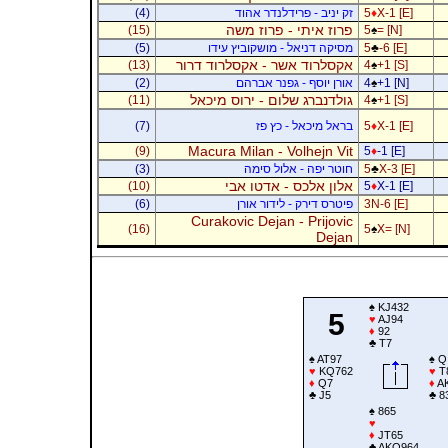
X-1 [E]
♦
5
זק יניב - פרידלנדר אהוד
(4)
פרוז איתי - פרוז משה
(15)
5
♠
= [N]
-6 [E]
♣
5
מסיקה דניאל - מושקוביץ עידו
(5)
אקסלרוד אשר - אקסלרוד דרור
(13)
4
♠
+1 [S]
+1 [N]
♠
4
אורן יוסף - גפנר אברהם
(2)
גולדנברג שלום - ירוס מיכאל
(11)
4
♠
+1 [S]
X-1 [E]
♦
5
בראל מיכאל - כץ פז
(7)
Macura Milan - Volhejn Vit
(9)
5
♦
-1 [E]
X-3 [E]
♣
5
חוטר יפה - אלול סימה
(3)
אלון אלכס - אדטו אבי
(10)
5
♦
X-1 [E]
3N-6 [E]
פיטרס דירק - לידור אורן
(6)
Curakovic Dejan - Prijovic
(16)
5
♠
X= [N]
Dejan
♠
KJ432
5
♥
AJ94
♦
92
♣
T7
♠
AT97
♠
Q
♥
KQ762
♥
T
♦
Q7
♦
A
♣
J5
♣
8
♠
865
♥
♦
JT65
♣
AKQ964