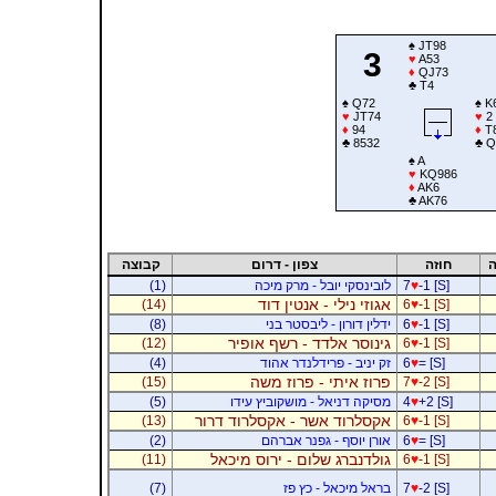
♠
JT98
3
♥
A53
♦
QJ73
♣
T4
♠
Q72
♠
K
♥
JT74
♥
2
♦
94
♦
T
♣
8532
♣
Q
♠
A
♥
KQ986
♦
AK6
♣
AK76
ה
חוזה
צפון - דרום
קבוצה
-1 [S]
♥
7
לובינסקי יובל - מרק מיכה
(1)
אגוזי נילי - אנטין דוד
(14)
6
♥
-1 [S]
-1 [S]
♥
6
ידלין דורון - ליבסטר בני
(8)
גינוסר אלדד - רשף אופיר
(12)
6
♥
-1 [S]
= [S]
♥
6
זק יניב - פרידלנדר אהוד
(4)
פרוז איתי - פרוז משה
(15)
7
♥
-2 [S]
+2 [S]
♥
4
מסיקה דניאל - מושקוביץ עידו
(5)
אקסלרוד אשר - אקסלרוד דרור
(13)
6
♥
-1 [S]
= [S]
♥
6
אורן יוסף - גפנר אברהם
(2)
גולדנברג שלום - ירוס מיכאל
(11)
6
♥
-1 [S]
-2 [S]
♥
7
בראל מיכאל - כץ פז
(7)