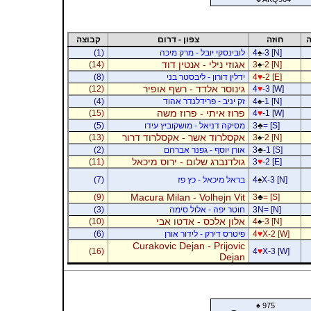
ה
חוזה
צפון - דרום
קבוצה
-3 [N]
♠
4
לובינסקי יובל - מרק מיכה
(1)
אגוזי נילי - אנטין דוד
(14)
3
♠
-2 [N]
-2 [E]
♥
4
ידלין דורון - ליבסטר בני
(8)
גינוסר אלדד - רשף אופיר
(12)
4
♥
-3 [W]
-1 [N]
♠
4
זק יניב - פרידלנדר אהוד
(4)
פרוז איתי - פרוז משה
(15)
4
♥
-1 [W]
= [S]
♣
3
מסיקה דניאל - מושקוביץ עידו
(5)
אקסלרוד אשר - אקסלרוד דרור
(13)
3
♠
-2 [N]
-1 [S]
♣
3
אורן יוסף - גפנר אברהם
(2)
גולדנברג שלום - ירוס מיכאל
(11)
3
♥
-2 [E]
X-3 [N]
♠
4
בראל מיכאל - כץ פז
(7)
Macura Milan - Volhejn Vit
(9)
3
♣
= [S]
3N= [N]
חוטר יפה - אלול סימה
(3)
אלון אלכס - אדטו אבי
(10)
4
♠
-3 [N]
X-2 [W]
♥
4
פיטרס דירק - לידור אורן
(6)
Curakovic Dejan - Prijovic
(16)
4
♥
X-3 [W]
Dejan
♠
975