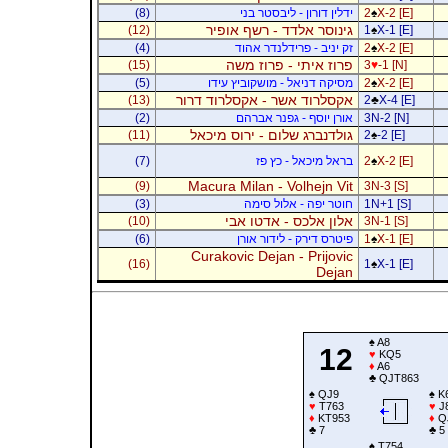
X-2 [E]
♠
2
ידלין דורון - ליבסטר בני
(8)
גינוסר אלדד - רשף אופיר
(12)
1
♠
X-1 [E]
X-2 [E]
♠
2
זק יניב - פרידלנדר אהוד
(4)
פרוז איתי - פרוז משה
(15)
3
♥
-1 [N]
X-2 [E]
♠
2
מסיקה דניאל - מושקוביץ עידו
(5)
אקסלרוד אשר - אקסלרוד דרור
(13)
2
♣
X-4 [E]
3N-2 [N]
אורן יוסף - גפנר אברהם
(2)
גולדנברג שלום - ירוס מיכאל
(11)
2
♠
-2 [E]
X-2 [E]
♠
2
בראל מיכאל - כץ פז
(7)
Macura Milan - Volhejn Vit
(9)
3N-3 [S]
1N+1 [S]
חוטר יפה - אלול סימה
(3)
אלון אלכס - אדטו אבי
(10)
3N-1 [S]
X-1 [E]
♠
1
פיטרס דירק - לידור אורן
(6)
Curakovic Dejan - Prijovic
(16)
1
♠
X-1 [E]
Dejan
♠
A8
12
♥
KQ5
♦
A6
♣
QJT863
♠
QJ9
♠
K
♥
T763
♥
J
♦
KT953
♦
Q
♣
7
♣
5
♠
T754