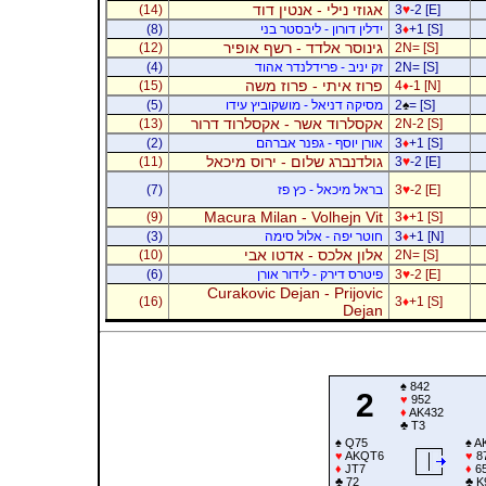
אגוזי נילי - אנטין דוד
(14)
3
♥
-2 [E]
+1 [S]
♦
3
ידלין דורון - ליבסטר בני
(8)
גינוסר אלדד - רשף אופיר
(12)
2N= [S]
2N= [S]
זק יניב - פרידלנדר אהוד
(4)
פרוז איתי - פרוז משה
(15)
4
♦
-1 [N]
= [S]
♠
2
מסיקה דניאל - מושקוביץ עידו
(5)
אקסלרוד אשר - אקסלרוד דרור
(13)
2N-2 [S]
+1 [S]
♦
3
אורן יוסף - גפנר אברהם
(2)
גולדנברג שלום - ירוס מיכאל
(11)
3
♥
-2 [E]
-2 [E]
♥
3
בראל מיכאל - כץ פז
(7)
Macura Milan - Volhejn Vit
(9)
3
♦
+1 [S]
+1 [N]
♦
3
חוטר יפה - אלול סימה
(3)
אלון אלכס - אדטו אבי
(10)
2N= [S]
-2 [E]
♥
3
פיטרס דירק - לידור אורן
(6)
Curakovic Dejan - Prijovic
(16)
3
♦
+1 [S]
Dejan
♠
842
2
♥
952
♦
AK432
♣
T3
♠
Q75
♠
A
♥
AKQT6
♥
8
♦
JT7
♦
6
♣
72
♣
K