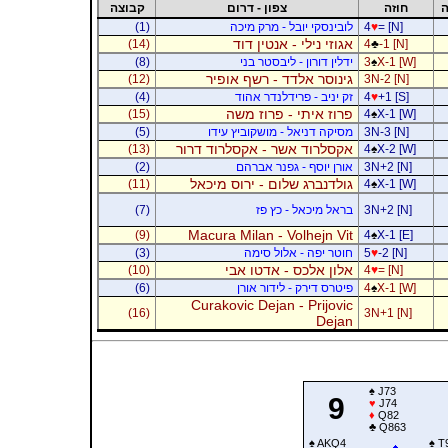
ה
חוזה
צפון - דרום
קבוצה
= [N]
♥
4
לובינסקי יובל - מרק מיכה
(1)
אגוזי נילי - אנטין דוד
(14)
4
♣
-1 [N]
X-1 [W]
♠
3
ידלין דורון - ליבסטר בני
(8)
גינוסר אלדד - רשף אופיר
(12)
3N-2 [N]
+1 [S]
♥
4
זק יניב - פרידלנדר אהוד
(4)
פרוז איתי - פרוז משה
(15)
4
♠
X-1 [W]
3N-3 [N]
מסיקה דניאל - מושקוביץ עידו
(5)
אקסלרוד אשר - אקסלרוד דרור
(13)
4
♠
X-2 [W]
3N+2 [N]
אורן יוסף - גפנר אברהם
(2)
גולדנברג שלום - ירוס מיכאל
(11)
4
♠
X-1 [W]
3N+2 [N]
בראל מיכאל - כץ פז
(7)
Macura Milan - Volhejn Vit
(9)
4
♠
X-1 [E]
-2 [N]
♥
5
חוטר יפה - אלול סימה
(3)
אלון אלכס - אדטו אבי
(10)
4
♥
= [N]
X-1 [W]
♠
4
פיטרס דירק - לידור אורן
(6)
Curakovic Dejan - Prijovic
(16)
3N+1 [N]
Dejan
♠
J73
9
♥
J74
♦
Q82
♣
Q863
♠
AKQ4
♠
T