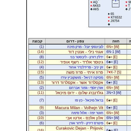
♥
AQ
♥
9
♦
AK63
♦
T
♣
AK5
♣
J
♠
65
♥
KT6532
♦
J9754
♣
ה
חוזה
צפון - דרום
קבוצה
6N= [W]
לובינסקי יובל - מרק מיכה
(1)
אגוזי נילי - אנטין דוד
(14)
6N-1 [W]
= [E]
♠
6
ידלין דורון - ליבסטר בני
(8)
גינוסר אלדד - רשף אופיר
(12)
6
♣
= [E]
= [E]
♠
6
זק יניב - פרידלנדר אהוד
(4)
פרוז איתי - פרוז משה
(15)
7
♥
X-7 [S]
6N= [W]
מסיקה דניאל - מושקוביץ עידו
(5)
אקסלרוד אשר - אקסלרוד דרור
(13)
6
♠
= [E]
6N= [W]
אורן יוסף - גפנר אברהם
(2)
גולדנברג שלום - ירוס מיכאל
(11)
3N+3 [W]
= [E]
♠
6
בראל מיכאל - כץ פז
(7)
Macura Milan - Volhejn Vit
(9)
6
♠
= [E]
6N= [W]
חוטר יפה - אלול סימה
(3)
אלון אלכס - אדטו אבי
(10)
6N= [W]
= [E]
♠
6
פיטרס דירק - לידור אורן
(6)
Curakovic Dejan - Prijovic
(16)
6
♣
= [E]