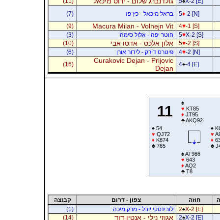
גולדנברג שלום - ירוס מיכאל
(11)
5
♠
X-2 [E]
-2 [N]
♦
5
בראל מיכאל - כץ פז
(7)
Macura Milan - Volhejn Vit
(9)
4
♥
-1 [S]
X-2 [S]
♥
5
חוטר יפה - אלול סימה
(3)
אלון אלכס - אדטו אבי
(10)
5
♥
-2 [S]
-2 [N]
♥
4
פיטרס דירק - לידור אורן
(6)
Curakovic Dejan - Prijovic
(16)
4
♠
-4 [E]
Dejan
♠
11
♥
KT85
♦
JT95
♣
AKQ92
♠
54
♠
K
♥
QJ72
♥
A
♦
K874
♦
6
♣
765
♣
J
♠
AT986
♥
643
♦
AQ2
♣
T8
ה
חוזה
צפון - דרום
קבוצה
X-2 [E]
♠
2
לובינסקי יובל - מרק מיכה
(1)
אגוזי נילי - אנטין דוד
(14)
2
♠
X-2 [E]