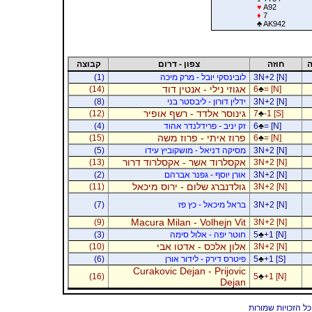
♥
A92
♦
7
♣
AK942
ה
חוזה
צפון - דרום
קבוצה
3N+2 [N]
לובינסקי יובל - מרק מיכה
(1)
אגוזי נילי - אנטין דוד
(14)
6
♣
= [N]
3N+2 [N]
ידלין דורון - ליבסטר בני
(8)
גינוסר אלדד - רשף אופיר
(12)
7
♣
-1 [S]
= [N]
♣
6
זק יניב - פרידלנדר אהוד
(4)
פרוז איתי - פרוז משה
(15)
6
♣
= [N]
3N+2 [N]
מסיקה דניאל - מושקוביץ עידו
(5)
אקסלרוד אשר - אקסלרוד דרור
(13)
3N+2 [N]
3N+2 [N]
אורן יוסף - גפנר אברהם
(2)
גולדנברג שלום - ירוס מיכאל
(11)
3N+2 [N]
3N+2 [N]
בראל מיכאל - כץ פז
(7)
Macura Milan - Volhejn Vit
(9)
3N+2 [N]
+1 [N]
♣
5
חוטר יפה - אלול סימה
(3)
אלון אלכס - אדטו אבי
(10)
3N+2 [N]
+1 [S]
♣
5
פיטרס דירק - לידור אורן
(6)
Curakovic Dejan - Prijovic
(16)
5
♣
+1 [N]
Dejan