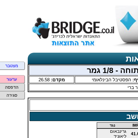
ות
מצטבר
ערעור
ף:
הפסטיבל הבינלאומי
מקדם:
26.58
 ברי
הדפסה
סגירה
שב
IM
נגד
גרינבאום
41.
ליאוניד