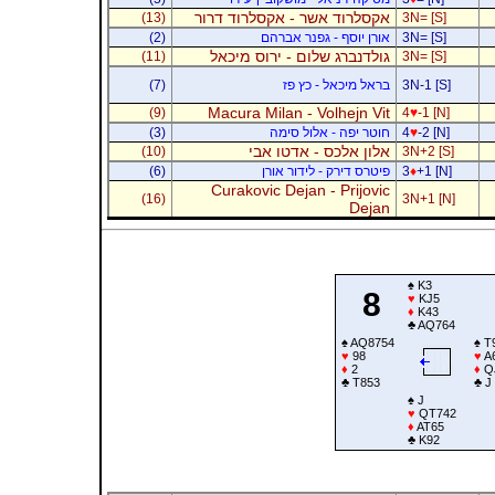
אקסלרוד אשר - אקסלרוד דרור
(13)
3N= [S]
3N= [S]
אורן יוסף - גפנר אברהם
(2)
גולדנברג שלום - ירוס מיכאל
(11)
3N= [S]
3N-1 [S]
בראל מיכאל - כץ פז
(7)
Macura Milan - Volhejn Vit
(9)
4
♥
-1 [N]
-2 [N]
♥
4
חוטר יפה - אלול סימה
(3)
אלון אלכס - אדטו אבי
(10)
3N+2 [S]
+1 [N]
♦
3
פיטרס דירק - לידור אורן
(6)
Curakovic Dejan - Prijovic
(16)
3N+1 [N]
Dejan
♠
K3
8
♥
KJ5
♦
K43
♣
AQ764
♠
AQ8754
♠
T
♥
98
♥
A
♦
2
♦
Q
♣
T853
♣
J
♠
J
♥
QT742
♦
AT65
♣
K92