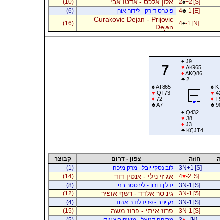
אלון אלכס - אדטו אבי
(10)
2
♠
+2 [S]
-1 [E]
♣
4
פיטרס דירק - לידור אורן
(6)
Curakovic Dejan - Prijovic
(16)
4
♠
-1 [N]
Dejan
♠
J9
7
♥
AK965
♦
AKQ86
♣
2
♠
AT865
♠
K
♥
QT73
♥
4
♦
72
♦
T
♣
A7
♣
9
♠
Q432
♥
J8
♦
J3
♣
KQJT4
ה
חוזה
צפון - דרום
קבוצה
3N+1 [S]
לובינסקי יובל - מרק מיכה
(1)
אגוזי נילי - אנטין דוד
(14)
4
♥
-2 [S]
3N-1 [S]
ידלין דורון - ליבסטר בני
(8)
גינוסר אלדד - רשף אופיר
(12)
3N-1 [S]
3N-1 [S]
זק יניב - פרידלנדר אהוד
(4)
פרוז איתי - פרוז משה
(15)
3N-1 [S]
= [N]
♦
3
מסיקה דניאל - מושקוביץ עידו
(5)