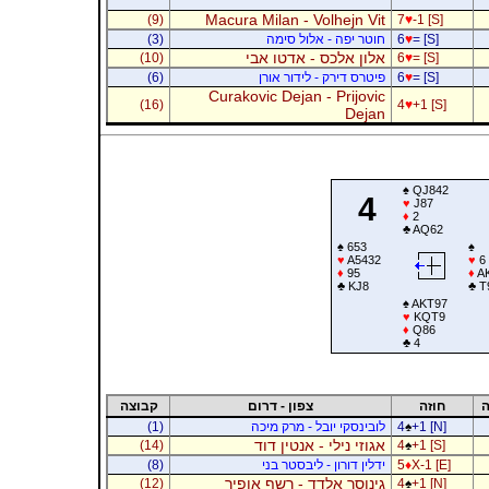
Macura Milan - Volhejn Vit
(9)
7
♥
-1 [S]
= [S]
♥
6
חוטר יפה - אלול סימה
(3)
אלון אלכס - אדטו אבי
(10)
6
♥
= [S]
= [S]
♥
6
פיטרס דירק - לידור אורן
(6)
Curakovic Dejan - Prijovic
(16)
4
♥
+1 [S]
Dejan
♠
QJ842
4
♥
J87
♦
2
♣
AQ62
♠
653
♠
♥
A5432
♥
6
♦
95
♦
AK
♣
KJ8
♣
T
♠
AKT97
♥
KQT9
♦
Q86
♣
4
ה
חוזה
צפון - דרום
קבוצה
+1 [N]
♠
4
לובינסקי יובל - מרק מיכה
(1)
אגוזי נילי - אנטין דוד
(14)
4
♠
+1 [S]
X-1 [E]
♦
5
ידלין דורון - ליבסטר בני
(8)
גינוסר אלדד - רשף אופיר
(12)
4
♠
+1 [N]