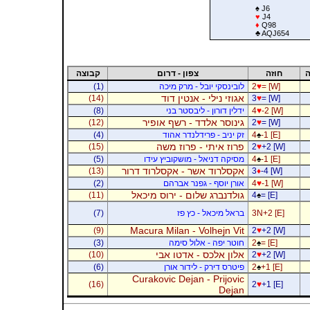
♠
J6
♥
J4
♦
Q98
♣
AQJ654
ה
חוזה
צפון - דרום
קבוצה
= [W]
♥
2
לובינסקי יובל - מרק מיכה
(1)
אגוזי נילי - אנטין דוד
(14)
3
♥
= [W]
-2 [W]
♥
4
ידלין דורון - ליבסטר בני
(8)
גינוסר אלדד - רשף אופיר
(12)
2
♥
= [W]
-1 [E]
♠
4
זק יניב - פרידלנדר אהוד
(4)
פרוז איתי - פרוז משה
(15)
2
♥
+2 [W]
-1 [E]
♠
4
מסיקה דניאל - מושקוביץ עידו
(5)
אקסלרוד אשר - אקסלרוד דרור
(13)
3
♦
-4 [W]
-1 [W]
♥
4
אורן יוסף - גפנר אברהם
(2)
גולדנברג שלום - ירוס מיכאל
(11)
4
♠
= [E]
3N+2 [E]
בראל מיכאל - כץ פז
(7)
Macura Milan - Volhejn Vit
(9)
2
♥
+2 [W]
= [E]
♠
2
חוטר יפה - אלול סימה
(3)
אלון אלכס - אדטו אבי
(10)
2
♥
+2 [W]
+1 [E]
♠
2
פיטרס דירק - לידור אורן
(6)
Curakovic Dejan - Prijovic
(16)
2
♥
+1 [E]
Dejan