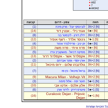
♥
A92
♦
7
♣
AK942
ה
חוזה
צפון - דרום
קבוצה
3N+2 [N]
לובינסקי יובל - מרק מיכה
(1)
אגוזי נילי - אנטין דוד
(14)
6
♣
= [N]
3N+2 [N]
ידלין דורון - ליבסטר בני
(8)
גינוסר אלדד - רשף אופיר
(12)
7
♣
-1 [S]
= [N]
♣
6
זק יניב - פרידלנדר אהוד
(4)
פרוז איתי - פרוז משה
(15)
6
♣
= [N]
3N+2 [N]
מסיקה דניאל - מושקוביץ עידו
(5)
אקסלרוד אשר - אקסלרוד דרור
(13)
3N+2 [N]
3N+2 [N]
אורן יוסף - גפנר אברהם
(2)
גולדנברג שלום - ירוס מיכאל
(11)
3N+2 [N]
3N+2 [N]
בראל מיכאל - כץ פז
(7)
Macura Milan - Volhejn Vit
(9)
3N+2 [N]
+1 [N]
♣
5
חוטר יפה - אלול סימה
(3)
אלון אלכס - אדטו אבי
(10)
3N+2 [N]
+1 [S]
♣
5
פיטרס דירק - לידור אורן
(6)
Curakovic Dejan - Prijovic
(16)
5
♣
+1 [N]
Dejan