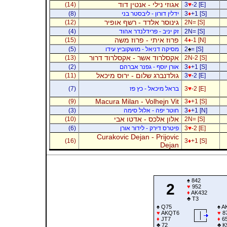
אגוזי נילי - אנטין דוד
(14)
3
♥
-2 [E]
+1 [S]
♦
3
ידלין דורון - ליבסטר בני
(8)
גינוסר אלדד - רשף אופיר
(12)
2N= [S]
2N= [S]
זק יניב - פרידלנדר אהוד
(4)
פרוז איתי - פרוז משה
(15)
4
♦
-1 [N]
= [S]
♠
2
מסיקה דניאל - מושקוביץ עידו
(5)
אקסלרוד אשר - אקסלרוד דרור
(13)
2N-2 [S]
+1 [S]
♦
3
אורן יוסף - גפנר אברהם
(2)
גולדנברג שלום - ירוס מיכאל
(11)
3
♥
-2 [E]
-2 [E]
♥
3
בראל מיכאל - כץ פז
(7)
Macura Milan - Volhejn Vit
(9)
3
♦
+1 [S]
+1 [N]
♦
3
חוטר יפה - אלול סימה
(3)
אלון אלכס - אדטו אבי
(10)
2N= [S]
-2 [E]
♥
3
פיטרס דירק - לידור אורן
(6)
Curakovic Dejan - Prijovic
(16)
3
♦
+1 [S]
Dejan
♠
842
2
♥
952
♦
AK432
♣
T3
♠
Q75
♠
A
♥
AKQT6
♥
8
♦
JT7
♦
6
♣
72
♣
K