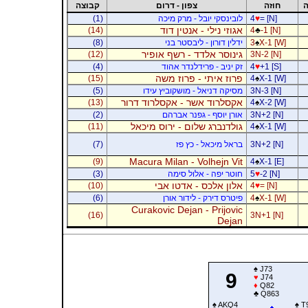
ה
חוזה
צפון - דרום
קבוצה
= [N]
♥
4
לובינסקי יובל - מרק מיכה
(1)
אגוזי נילי - אנטין דוד
(14)
4
♣
-1 [N]
X-1 [W]
♠
3
ידלין דורון - ליבסטר בני
(8)
גינוסר אלדד - רשף אופיר
(12)
3N-2 [N]
+1 [S]
♥
4
זק יניב - פרידלנדר אהוד
(4)
פרוז איתי - פרוז משה
(15)
4
♠
X-1 [W]
3N-3 [N]
מסיקה דניאל - מושקוביץ עידו
(5)
אקסלרוד אשר - אקסלרוד דרור
(13)
4
♠
X-2 [W]
3N+2 [N]
אורן יוסף - גפנר אברהם
(2)
גולדנברג שלום - ירוס מיכאל
(11)
4
♠
X-1 [W]
3N+2 [N]
בראל מיכאל - כץ פז
(7)
Macura Milan - Volhejn Vit
(9)
4
♠
X-1 [E]
-2 [N]
♥
5
חוטר יפה - אלול סימה
(3)
אלון אלכס - אדטו אבי
(10)
4
♥
= [N]
X-1 [W]
♠
4
פיטרס דירק - לידור אורן
(6)
Curakovic Dejan - Prijovic
(16)
3N+1 [N]
Dejan
♠
J73
9
♥
J74
♦
Q82
♣
Q863
♠
AKQ4
♠
T