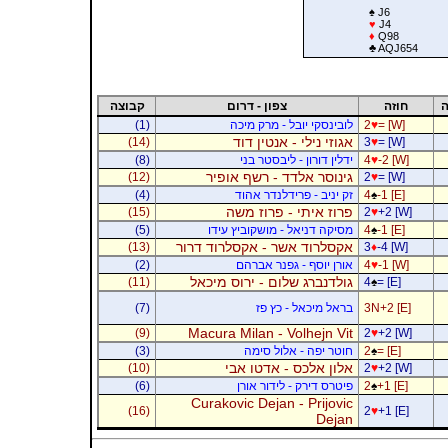
♠
J6
♥
J4
♦
Q98
♣
AQJ654
ה
חוזה
צפון - דרום
קבוצה
= [W]
♥
2
לובינסקי יובל - מרק מיכה
(1)
אגוזי נילי - אנטין דוד
(14)
3
♥
= [W]
-2 [W]
♥
4
ידלין דורון - ליבסטר בני
(8)
גינוסר אלדד - רשף אופיר
(12)
2
♥
= [W]
-1 [E]
♠
4
זק יניב - פרידלנדר אהוד
(4)
פרוז איתי - פרוז משה
(15)
2
♥
+2 [W]
-1 [E]
♠
4
מסיקה דניאל - מושקוביץ עידו
(5)
אקסלרוד אשר - אקסלרוד דרור
(13)
3
♦
-4 [W]
-1 [W]
♥
4
אורן יוסף - גפנר אברהם
(2)
גולדנברג שלום - ירוס מיכאל
(11)
4
♠
= [E]
3N+2 [E]
בראל מיכאל - כץ פז
(7)
Macura Milan - Volhejn Vit
(9)
2
♥
+2 [W]
= [E]
♠
2
חוטר יפה - אלול סימה
(3)
אלון אלכס - אדטו אבי
(10)
2
♥
+2 [W]
+1 [E]
♠
2
פיטרס דירק - לידור אורן
(6)
Curakovic Dejan - Prijovic
(16)
2
♥
+1 [E]
Dejan