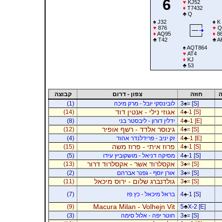
6
♥
KJ52
♦
T7432
♣
Q
♠
J32
♠
K
♥
876
♥
Q
♦
AQ95
♦
8
♣
T42
♣
A
♠
AQT864
♥
AT4
♦
KJ
♣
53
ה
חוזה
צפון - דרום
קבוצה
= [S]
♠
3
לובינסקי יובל - מרק מיכה
(1)
אגוזי נילי - אנטין דוד
(14)
4
♠
-1 [S]
-1 [E]
♣
4
ידלין דורון - ליבסטר בני
(8)
גינוסר אלדד - רשף אופיר
(12)
4
♠
= [S]
-1 [E]
♣
4
זק יניב - פרידלנדר אהוד
(4)
פרוז איתי - פרוז משה
(15)
4
♠
-1 [S]
-1 [S]
♠
4
מסיקה דניאל - מושקוביץ עידו
(5)
אקסלרוד אשר - אקסלרוד דרור
(13)
3
♠
= [S]
= [S]
♠
3
אורן יוסף - גפנר אברהם
(2)
גולדנברג שלום - ירוס מיכאל
(11)
3
♠
= [S]
-1 [S]
♠
4
בראל מיכאל - כץ פז
(7)
Macura Milan - Volhejn Vit
(9)
5
♣
X-2 [E]
= [S]
♠
3
חוטר יפה - אלול סימה
(3)