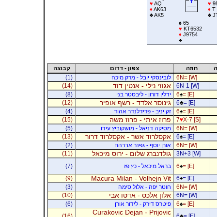
♥
AQ
♥
9
♦
AK63
♦
T
♣
AK5
♣
J
♠
65
♥
KT6532
♦
J9754
♣
ה
חוזה
צפון - דרום
קבוצה
6N= [W]
לובינסקי יובל - מרק מיכה
(1)
אגוזי נילי - אנטין דוד
(14)
6N-1 [W]
= [E]
♠
6
ידלין דורון - ליבסטר בני
(8)
גינוסר אלדד - רשף אופיר
(12)
6
♣
= [E]
= [E]
♠
6
זק יניב - פרידלנדר אהוד
(4)
פרוז איתי - פרוז משה
(15)
7
♥
X-7 [S]
6N= [W]
מסיקה דניאל - מושקוביץ עידו
(5)
אקסלרוד אשר - אקסלרוד דרור
(13)
6
♠
= [E]
6N= [W]
אורן יוסף - גפנר אברהם
(2)
גולדנברג שלום - ירוס מיכאל
(11)
3N+3 [W]
= [E]
♠
6
בראל מיכאל - כץ פז
(7)
Macura Milan - Volhejn Vit
(9)
6
♠
= [E]
6N= [W]
חוטר יפה - אלול סימה
(3)
אלון אלכס - אדטו אבי
(10)
6N= [W]
= [E]
♠
6
פיטרס דירק - לידור אורן
(6)
Curakovic Dejan - Prijovic
(16)
6
♣
= [E]