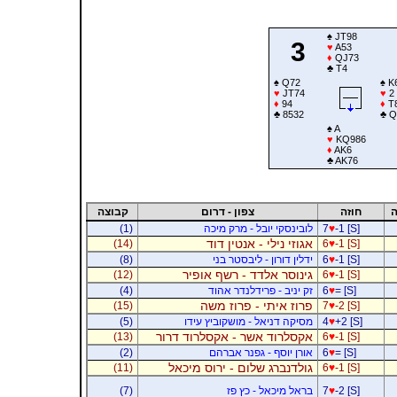
♠
JT98
3
♥
A53
♦
QJ73
♣
T4
♠
Q72
♠
K
♥
JT74
♥
2
♦
94
♦
T
♣
8532
♣
Q
♠
A
♥
KQ986
♦
AK6
♣
AK76
ה
חוזה
צפון - דרום
קבוצה
-1 [S]
♥
7
לובינסקי יובל - מרק מיכה
(1)
אגוזי נילי - אנטין דוד
(14)
6
♥
-1 [S]
-1 [S]
♥
6
ידלין דורון - ליבסטר בני
(8)
גינוסר אלדד - רשף אופיר
(12)
6
♥
-1 [S]
= [S]
♥
6
זק יניב - פרידלנדר אהוד
(4)
פרוז איתי - פרוז משה
(15)
7
♥
-2 [S]
+2 [S]
♥
4
מסיקה דניאל - מושקוביץ עידו
(5)
אקסלרוד אשר - אקסלרוד דרור
(13)
6
♥
-1 [S]
= [S]
♥
6
אורן יוסף - גפנר אברהם
(2)
גולדנברג שלום - ירוס מיכאל
(11)
6
♥
-1 [S]
-2 [S]
♥
7
בראל מיכאל - כץ פז
(7)