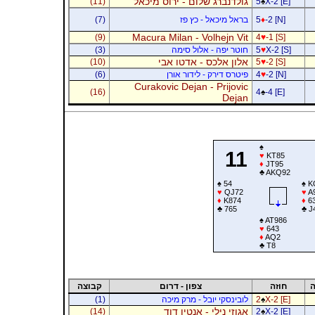
גולדנברג שלום - ירוס מיכאל
(11)
5
♠
X-2 [E]
-2 [N]
♦
5
בראל מיכאל - כץ פז
(7)
Macura Milan - Volhejn Vit
(9)
4
♥
-1 [S]
X-2 [S]
♥
5
חוטר יפה - אלול סימה
(3)
אלון אלכס - אדטו אבי
(10)
5
♥
-2 [S]
-2 [N]
♥
4
פיטרס דירק - לידור אורן
(6)
Curakovic Dejan - Prijovic
(16)
4
♠
-4 [E]
Dejan
♠
11
♥
KT85
♦
JT95
♣
AKQ92
♠
54
♠
K
♥
QJ72
♥
A
♦
K874
♦
6
♣
765
♣
J
♠
AT986
♥
643
♦
AQ2
♣
T8
ה
חוזה
צפון - דרום
קבוצה
X-2 [E]
♠
2
לובינסקי יובל - מרק מיכה
(1)
אגוזי נילי - אנטין דוד
(14)
2
♠
X-2 [E]