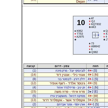
Dejan
♠
AT
10
♥
QJ
♦
KQT832
♣
AK3
♠
K952
♠
Q
♥
T753
♥
K
♦
AJ975
♦
4
♣
♣
J
♠
73
♥
A98642
♦
6
♣
Q982
ה
חוזה
צפון - דרום
קבוצה
= [S]
♥
4
לובינסקי יובל - מרק מיכה
(1)
אגוזי נילי - אנטין דוד
(14)
4
♥
-1 [N]
-1 [S]
♥
4
ידלין דורון - ליבסטר בני
(8)
גינוסר אלדד - רשף אופיר
(12)
4
♥
= [S]
-1 [N]
♥
4
זק יניב - פרידלנדר אהוד
(4)
פרוז איתי - פרוז משה
(15)
2
♠
-2 [E]
= [W]
♥
4
מסיקה דניאל - מושקוביץ עידו
(5)
אקסלרוד אשר - אקסלרוד דרור
(13)
5
♥
-2 [S]
+1 [S]
♥
4
אורן יוסף - גפנר אברהם
(2)