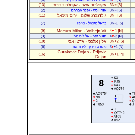
אקסלרוד אשר - אקסלרוד דרור
(13)
3N= [S]
3N= [S]
אורן יוסף - גפנר אברהם
(2)
גולדנברג שלום - ירוס מיכאל
(11)
3N= [S]
3N-1 [S]
בראל מיכאל - כץ פז
(7)
Macura Milan - Volhejn Vit
(9)
4
♥
-1 [N]
-2 [N]
♥
4
חוטר יפה - אלול סימה
(3)
אלון אלכס - אדטו אבי
(10)
3N+2 [S]
+1 [N]
♦
3
פיטרס דירק - לידור אורן
(6)
Curakovic Dejan - Prijovic
(16)
3N+1 [N]
Dejan
♠
K3
8
♥
KJ5
♦
K43
♣
AQ764
♠
AQ8754
♠
T
♥
98
♥
A
♦
2
♦
Q
♣
T853
♣
J
♠
J
♥
QT742
♦
AT65
♣
K92