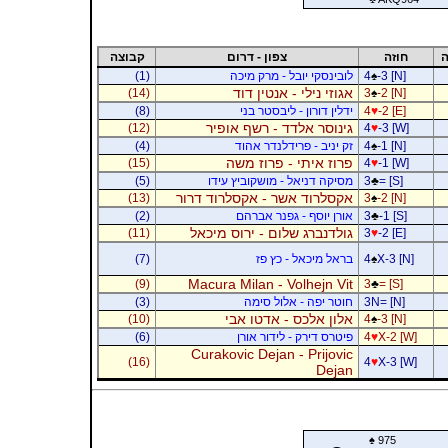
ה
חוזה
צפון - דרום
קבוצה
-3 [N]
♠
4
לובינסקי יובל - מרק מיכה
(1)
אגוזי נילי - אנטין דוד
(14)
3
♠
-2 [N]
-2 [E]
♥
4
ידלין דורון - ליבסטר בני
(8)
גינוסר אלדד - רשף אופיר
(12)
4
♥
-3 [W]
-1 [N]
♠
4
זק יניב - פרידלנדר אהוד
(4)
פרוז איתי - פרוז משה
(15)
4
♥
-1 [W]
= [S]
♣
3
מסיקה דניאל - מושקוביץ עידו
(5)
אקסלרוד אשר - אקסלרוד דרור
(13)
3
♠
-2 [N]
-1 [S]
♣
3
אורן יוסף - גפנר אברהם
(2)
גולדנברג שלום - ירוס מיכאל
(11)
3
♥
-2 [E]
X-3 [N]
♠
4
בראל מיכאל - כץ פז
(7)
Macura Milan - Volhejn Vit
(9)
3
♣
= [S]
3N= [N]
חוטר יפה - אלול סימה
(3)
אלון אלכס - אדטו אבי
(10)
4
♠
-3 [N]
X-2 [W]
♥
4
פיטרס דירק - לידור אורן
(6)
Curakovic Dejan - Prijovic
(16)
4
♥
X-3 [W]
Dejan
♠
975