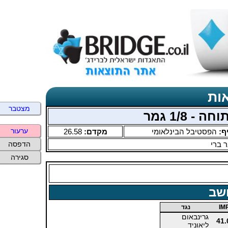
ות
מצטבר
ערעור
ף:
הפסטיבל הבינלאומי
מקדם:
26.58
 ברי
הדפסה
סגירה
שב
IM
נגד
גרינבאום
41.
ליאוניד