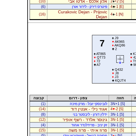
אלון אלכס - אדטו אבי
(10)
2
♠
+2 [S]
-1 [E]
♣
4
פיטרס דירק - לידור אורן
(6)
Curakovic Dejan - Prijovic
(16)
4
♠
-1 [N]
Dejan
♠
J9
7
♥
AK965
♦
AKQ86
♣
2
♠
AT865
♠
K
♥
QT73
♥
4
♦
72
♦
T
♣
A7
♣
9
♠
Q432
♥
J8
♦
J3
♣
KQJT4
ה
חוזה
צפון - דרום
קבוצה
3N+1 [S]
לובינסקי יובל - מרק מיכה
(1)
אגוזי נילי - אנטין דוד
(14)
4
♥
-2 [S]
3N-1 [S]
ידלין דורון - ליבסטר בני
(8)
גינוסר אלדד - רשף אופיר
(12)
3N-1 [S]
3N-1 [S]
זק יניב - פרידלנדר אהוד
(4)
פרוז איתי - פרוז משה
(15)
3N-1 [S]
= [N]
♦
3
מסיקה דניאל - מושקוביץ עידו
(5)