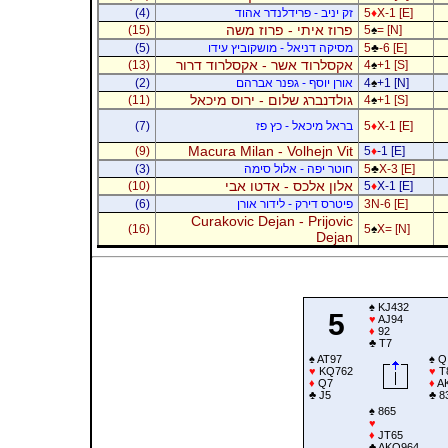
X-1 [E]
♦
5
זק יניב - פרידלנדר אהוד
(4)
פרוז איתי - פרוז משה
(15)
5
♠
= [N]
-6 [E]
♣
5
מסיקה דניאל - מושקוביץ עידו
(5)
אקסלרוד אשר - אקסלרוד דרור
(13)
4
♠
+1 [S]
+1 [N]
♠
4
אורן יוסף - גפנר אברהם
(2)
גולדנברג שלום - ירוס מיכאל
(11)
4
♠
+1 [S]
X-1 [E]
♦
5
בראל מיכאל - כץ פז
(7)
Macura Milan - Volhejn Vit
(9)
5
♦
-1 [E]
X-3 [E]
♣
5
חוטר יפה - אלול סימה
(3)
אלון אלכס - אדטו אבי
(10)
5
♦
X-1 [E]
3N-6 [E]
פיטרס דירק - לידור אורן
(6)
Curakovic Dejan - Prijovic
(16)
5
♠
X= [N]
Dejan
♠
KJ432
5
♥
AJ94
♦
92
♣
T7
♠
AT97
♠
Q
♥
KQ762
♥
T
♦
Q7
♦
A
♣
J5
♣
8
♠
865
♥
♦
JT65
♣
AKQ964