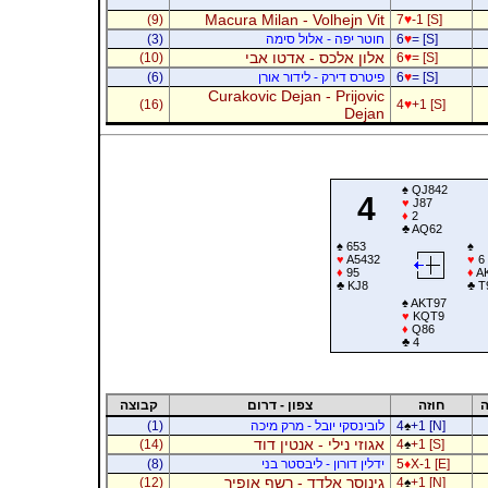
Macura Milan - Volhejn Vit
(9)
7
♥
-1 [S]
= [S]
♥
6
חוטר יפה - אלול סימה
(3)
אלון אלכס - אדטו אבי
(10)
6
♥
= [S]
= [S]
♥
6
פיטרס דירק - לידור אורן
(6)
Curakovic Dejan - Prijovic
(16)
4
♥
+1 [S]
Dejan
♠
QJ842
4
♥
J87
♦
2
♣
AQ62
♠
653
♠
♥
A5432
♥
6
♦
95
♦
AK
♣
KJ8
♣
T
♠
AKT97
♥
KQT9
♦
Q86
♣
4
ה
חוזה
צפון - דרום
קבוצה
+1 [N]
♠
4
לובינסקי יובל - מרק מיכה
(1)
אגוזי נילי - אנטין דוד
(14)
4
♠
+1 [S]
X-1 [E]
♦
5
ידלין דורון - ליבסטר בני
(8)
גינוסר אלדד - רשף אופיר
(12)
4
♠
+1 [N]