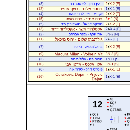
X-2 [E]
♠
2
ידלין דורון - ליבסטר בני
(8)
גינוסר אלדד - רשף אופיר
(12)
1
♠
X-1 [E]
X-2 [E]
♠
2
זק יניב - פרידלנדר אהוד
(4)
פרוז איתי - פרוז משה
(15)
3
♥
-1 [N]
X-2 [E]
♠
2
מסיקה דניאל - מושקוביץ עידו
(5)
אקסלרוד אשר - אקסלרוד דרור
(13)
2
♣
X-4 [E]
3N-2 [N]
אורן יוסף - גפנר אברהם
(2)
גולדנברג שלום - ירוס מיכאל
(11)
2
♠
-2 [E]
X-2 [E]
♠
2
בראל מיכאל - כץ פז
(7)
Macura Milan - Volhejn Vit
(9)
3N-3 [S]
1N+1 [S]
חוטר יפה - אלול סימה
(3)
אלון אלכס - אדטו אבי
(10)
3N-1 [S]
X-1 [E]
♠
1
פיטרס דירק - לידור אורן
(6)
Curakovic Dejan - Prijovic
(16)
1
♠
X-1 [E]
Dejan
♠
A8
12
♥
KQ5
♦
A6
♣
QJT863
♠
QJ9
♠
K
♥
T763
♥
J
♦
KT953
♦
Q
♣
7
♣
5
♠
T754