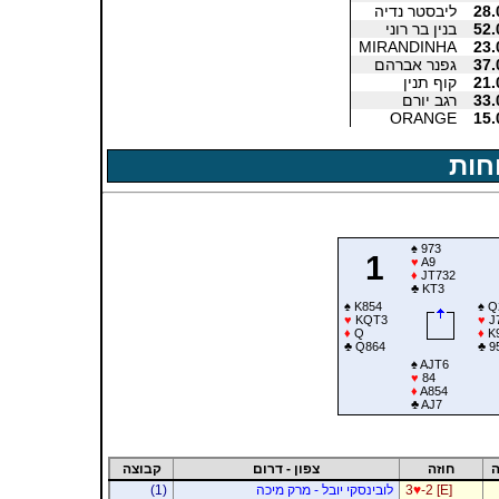
28.
ליבסטר נדיה
52.
בנין בר רוני
MIRANDINHA
23.
37.
גפנר אברהם
21.
קוף תנין
33.
רגב יורם
ORANGE
15.
חות
♠
973
1
♥
A9
♦
JT732
♣
KT3
♠
K854
♠
Q
♥
KQT3
♥
J
♦
Q
♦
K
♣
Q864
♣
9
♠
AJT6
♥
84
♦
A854
♣
AJ7
ה
חוזה
צפון - דרום
קבוצה
-2 [E]
♥
3
לובינסקי יובל - מרק מיכה
(1)