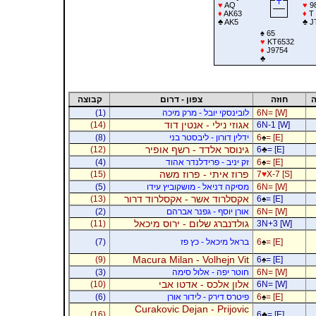
♥
AQ
♥
9
♦
AK63
♦
T
♣
AK5
♣
J
♠
65
♥
KT6532
♦
J9754
♣
ה
חוזה
צפון - דרום
קבוצה
6N= [W]
לובינסקי יובל - מרק מיכה
(1)
אגוזי נילי - אנטין דוד
(14)
6N-1 [W]
= [E]
♠
6
ידלין דורון - ליבסטר בני
(8)
גינוסר אלדד - רשף אופיר
(12)
6
♣
= [E]
= [E]
♠
6
זק יניב - פרידלנדר אהוד
(4)
פרוז איתי - פרוז משה
(15)
7
♥
X-7 [S]
6N= [W]
מסיקה דניאל - מושקוביץ עידו
(5)
אקסלרוד אשר - אקסלרוד דרור
(13)
6
♠
= [E]
6N= [W]
אורן יוסף - גפנר אברהם
(2)
גולדנברג שלום - ירוס מיכאל
(11)
3N+3 [W]
= [E]
♠
6
בראל מיכאל - כץ פז
(7)
Macura Milan - Volhejn Vit
(9)
6
♠
= [E]
6N= [W]
חוטר יפה - אלול סימה
(3)
אלון אלכס - אדטו אבי
(10)
6N= [W]
= [E]
♠
6
פיטרס דירק - לידור אורן
(6)
Curakovic Dejan - Prijovic
(16)
6
♣
= [E]