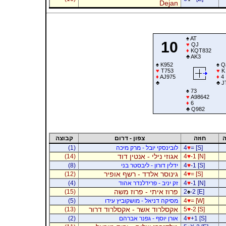
Dejan
♠
AT
10
♥
QJ
♦
KQT832
♣
AK3
♠
K952
♠
Q
♥
T753
♥
K
♦
AJ975
♦
4
♣
♣
J
♠
73
♥
A98642
♦
6
♣
Q982
ה
חוזה
צפון - דרום
קבוצה
= [S]
♥
4
לובינסקי יובל - מרק מיכה
(1)
אגוזי נילי - אנטין דוד
(14)
4
♥
-1 [N]
-1 [S]
♥
4
ידלין דורון - ליבסטר בני
(8)
גינוסר אלדד - רשף אופיר
(12)
4
♥
= [S]
-1 [N]
♥
4
זק יניב - פרידלנדר אהוד
(4)
פרוז איתי - פרוז משה
(15)
2
♠
-2 [E]
= [W]
♥
4
מסיקה דניאל - מושקוביץ עידו
(5)
אקסלרוד אשר - אקסלרוד דרור
(13)
5
♥
-2 [S]
+1 [S]
♥
4
אורן יוסף - גפנר אברהם
(2)