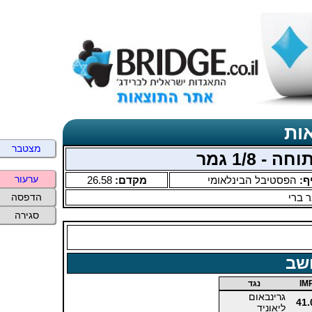
ות
מצטבר
ערעור
ף:
הפסטיבל הבינלאומי
מקדם:
26.58
 ברי
הדפסה
סגירה
שב
IM
נגד
גרינבאום
41.
ליאוניד