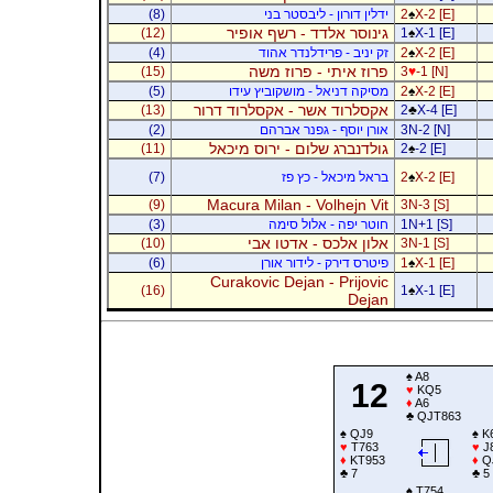
X-2 [E]
♠
2
ידלין דורון - ליבסטר בני
(8)
גינוסר אלדד - רשף אופיר
(12)
1
♠
X-1 [E]
X-2 [E]
♠
2
זק יניב - פרידלנדר אהוד
(4)
פרוז איתי - פרוז משה
(15)
3
♥
-1 [N]
X-2 [E]
♠
2
מסיקה דניאל - מושקוביץ עידו
(5)
אקסלרוד אשר - אקסלרוד דרור
(13)
2
♣
X-4 [E]
3N-2 [N]
אורן יוסף - גפנר אברהם
(2)
גולדנברג שלום - ירוס מיכאל
(11)
2
♠
-2 [E]
X-2 [E]
♠
2
בראל מיכאל - כץ פז
(7)
Macura Milan - Volhejn Vit
(9)
3N-3 [S]
1N+1 [S]
חוטר יפה - אלול סימה
(3)
אלון אלכס - אדטו אבי
(10)
3N-1 [S]
X-1 [E]
♠
1
פיטרס דירק - לידור אורן
(6)
Curakovic Dejan - Prijovic
(16)
1
♠
X-1 [E]
Dejan
♠
A8
12
♥
KQ5
♦
A6
♣
QJT863
♠
QJ9
♠
K
♥
T763
♥
J
♦
KT953
♦
Q
♣
7
♣
5
♠
T754