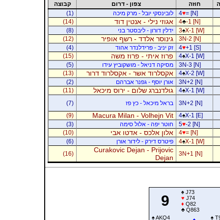
ה
חוזה
צפון - דרום
קבוצה
= [N]
♥
4
לובינסקי יובל - מרק מיכה
(1)
אגוזי נילי - אנטין דוד
(14)
4
♣
-1 [N]
X-1 [W]
♠
3
ידלין דורון - ליבסטר בני
(8)
גינוסר אלדד - רשף אופיר
(12)
3N-2 [N]
+1 [S]
♥
4
זק יניב - פרידלנדר אהוד
(4)
פרוז איתי - פרוז משה
(15)
4
♠
X-1 [W]
3N-3 [N]
מסיקה דניאל - מושקוביץ עידו
(5)
אקסלרוד אשר - אקסלרוד דרור
(13)
4
♠
X-2 [W]
3N+2 [N]
אורן יוסף - גפנר אברהם
(2)
גולדנברג שלום - ירוס מיכאל
(11)
4
♠
X-1 [W]
3N+2 [N]
בראל מיכאל - כץ פז
(7)
Macura Milan - Volhejn Vit
(9)
4
♠
X-1 [E]
-2 [N]
♥
5
חוטר יפה - אלול סימה
(3)
אלון אלכס - אדטו אבי
(10)
4
♥
= [N]
X-1 [W]
♠
4
פיטרס דירק - לידור אורן
(6)
Curakovic Dejan - Prijovic
(16)
3N+1 [N]
Dejan
♠
J73
9
♥
J74
♦
Q82
♣
Q863
♠
AKQ4
♠
T