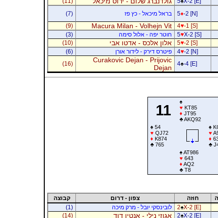
גולדנברג שלום - ירוס מיכאל
(11)
5
♠
X-2 [E]
-2 [N]
♦
5
בראל מיכאל - כץ פז
(7)
Macura Milan - Volhejn Vit
(9)
4
♥
-1 [S]
X-2 [S]
♥
5
חוטר יפה - אלול סימה
(3)
אלון אלכס - אדטו אבי
(10)
5
♥
-2 [S]
-2 [N]
♥
4
פיטרס דירק - לידור אורן
(6)
Curakovic Dejan - Prijovic
(16)
4
♠
-4 [E]
Dejan
♠
11
♥
KT85
♦
JT95
♣
AKQ92
♠
54
♠
K
♥
QJ72
♥
A
♦
K874
♦
6
♣
765
♣
J
♠
AT986
♥
643
♦
AQ2
♣
T8
ה
חוזה
צפון - דרום
קבוצה
X-2 [E]
♠
2
לובינסקי יובל - מרק מיכה
(1)
אגוזי נילי - אנטין דוד
(14)
2
♠
X-2 [E]