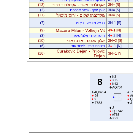
אקסלרוד אשר - אקסלרוד דרור
(13)
3N= [S]
3N= [S]
אורן יוסף - גפנר אברהם
(2)
גולדנברג שלום - ירוס מיכאל
(11)
3N= [S]
3N-1 [S]
בראל מיכאל - כץ פז
(7)
Macura Milan - Volhejn Vit
(9)
4
♥
-1 [N]
-2 [N]
♥
4
חוטר יפה - אלול סימה
(3)
אלון אלכס - אדטו אבי
(10)
3N+2 [S]
+1 [N]
♦
3
פיטרס דירק - לידור אורן
(6)
Curakovic Dejan - Prijovic
(16)
3N+1 [N]
Dejan
♠
K3
8
♥
KJ5
♦
K43
♣
AQ764
♠
AQ8754
♠
T
♥
98
♥
A
♦
2
♦
Q
♣
T853
♣
J
♠
J
♥
QT742
♦
AT65
♣
K92