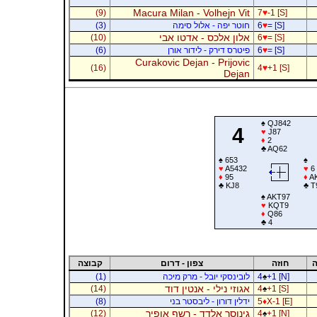
Macura Milan - Volhejn Vit
(9)
7
♥
-1 [S]
= [S]
♥
6
חוטר יפה - אלול סימה
(3)
אלון אלכס - אדטו אבי
(10)
6
♥
= [S]
= [S]
♥
6
פיטרס דירק - לידור אורן
(6)
Curakovic Dejan - Prijovic
(16)
4
♥
+1 [S]
Dejan
♠
QJ842
4
♥
J87
♦
2
♣
AQ62
♠
653
♠
♥
A5432
♥
6
♦
95
♦
AK
♣
KJ8
♣
T
♠
AKT97
♥
KQT9
♦
Q86
♣
4
ה
חוזה
צפון - דרום
קבוצה
+1 [N]
♠
4
לובינסקי יובל - מרק מיכה
(1)
אגוזי נילי - אנטין דוד
(14)
4
♠
+1 [S]
X-1 [E]
♦
5
ידלין דורון - ליבסטר בני
(8)
גינוסר אלדד - רשף אופיר
(12)
4
♠
+1 [N]