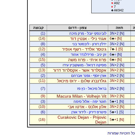
♥
A92
♦
7
♣
AK942
ה
חוזה
צפון - דרום
קבוצה
3N+2 [N]
לובינסקי יובל - מרק מיכה
(1)
אגוזי נילי - אנטין דוד
(14)
6
♣
= [N]
3N+2 [N]
ידלין דורון - ליבסטר בני
(8)
גינוסר אלדד - רשף אופיר
(12)
7
♣
-1 [S]
= [N]
♣
6
זק יניב - פרידלנדר אהוד
(4)
פרוז איתי - פרוז משה
(15)
6
♣
= [N]
3N+2 [N]
מסיקה דניאל - מושקוביץ עידו
(5)
אקסלרוד אשר - אקסלרוד דרור
(13)
3N+2 [N]
3N+2 [N]
אורן יוסף - גפנר אברהם
(2)
גולדנברג שלום - ירוס מיכאל
(11)
3N+2 [N]
3N+2 [N]
בראל מיכאל - כץ פז
(7)
Macura Milan - Volhejn Vit
(9)
3N+2 [N]
+1 [N]
♣
5
חוטר יפה - אלול סימה
(3)
אלון אלכס - אדטו אבי
(10)
3N+2 [N]
+1 [S]
♣
5
פיטרס דירק - לידור אורן
(6)
Curakovic Dejan - Prijovic
(16)
5
♣
+1 [N]
Dejan