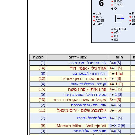
6
♥
KJ52
♦
T7432
♣
Q
♠
J32
♠
K
♥
876
♥
Q
♦
AQ95
♦
8
♣
T42
♣
A
♠
AQT864
♥
AT4
♦
KJ
♣
53
ה
חוזה
צפון - דרום
קבוצה
= [S]
♠
3
לובינסקי יובל - מרק מיכה
(1)
אגוזי נילי - אנטין דוד
(14)
4
♠
-1 [S]
-1 [E]
♣
4
ידלין דורון - ליבסטר בני
(8)
גינוסר אלדד - רשף אופיר
(12)
4
♠
= [S]
-1 [E]
♣
4
זק יניב - פרידלנדר אהוד
(4)
פרוז איתי - פרוז משה
(15)
4
♠
-1 [S]
-1 [S]
♠
4
מסיקה דניאל - מושקוביץ עידו
(5)
אקסלרוד אשר - אקסלרוד דרור
(13)
3
♠
= [S]
= [S]
♠
3
אורן יוסף - גפנר אברהם
(2)
גולדנברג שלום - ירוס מיכאל
(11)
3
♠
= [S]
-1 [S]
♠
4
בראל מיכאל - כץ פז
(7)
Macura Milan - Volhejn Vit
(9)
5
♣
X-2 [E]
= [S]
♠
3
חוטר יפה - אלול סימה
(3)