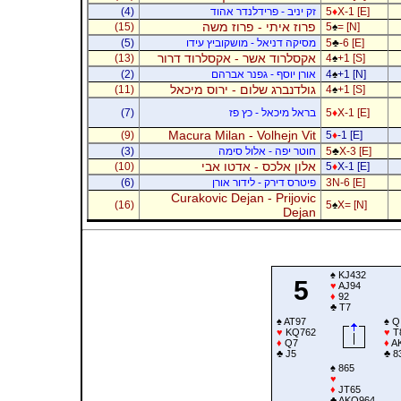
X-1 [E]
♦
5
זק יניב - פרידלנדר אהוד
(4)
פרוז איתי - פרוז משה
(15)
5
♠
= [N]
-6 [E]
♣
5
מסיקה דניאל - מושקוביץ עידו
(5)
אקסלרוד אשר - אקסלרוד דרור
(13)
4
♠
+1 [S]
+1 [N]
♠
4
אורן יוסף - גפנר אברהם
(2)
גולדנברג שלום - ירוס מיכאל
(11)
4
♠
+1 [S]
X-1 [E]
♦
5
בראל מיכאל - כץ פז
(7)
Macura Milan - Volhejn Vit
(9)
5
♦
-1 [E]
X-3 [E]
♣
5
חוטר יפה - אלול סימה
(3)
אלון אלכס - אדטו אבי
(10)
5
♦
X-1 [E]
3N-6 [E]
פיטרס דירק - לידור אורן
(6)
Curakovic Dejan - Prijovic
(16)
5
♠
X= [N]
Dejan
♠
KJ432
5
♥
AJ94
♦
92
♣
T7
♠
AT97
♠
Q
♥
KQ762
♥
T
♦
Q7
♦
A
♣
J5
♣
8
♠
865
♥
♦
JT65
♣
AKQ964