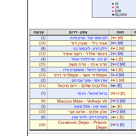
♠
J6
♥
J4
♦
Q98
♣
AQJ654
ה
חוזה
צפון - דרום
קבוצה
= [W]
♥
2
לובינסקי יובל - מרק מיכה
(1)
אגוזי נילי - אנטין דוד
(14)
3
♥
= [W]
-2 [W]
♥
4
ידלין דורון - ליבסטר בני
(8)
גינוסר אלדד - רשף אופיר
(12)
2
♥
= [W]
-1 [E]
♠
4
זק יניב - פרידלנדר אהוד
(4)
פרוז איתי - פרוז משה
(15)
2
♥
+2 [W]
-1 [E]
♠
4
מסיקה דניאל - מושקוביץ עידו
(5)
אקסלרוד אשר - אקסלרוד דרור
(13)
3
♦
-4 [W]
-1 [W]
♥
4
אורן יוסף - גפנר אברהם
(2)
גולדנברג שלום - ירוס מיכאל
(11)
4
♠
= [E]
3N+2 [E]
בראל מיכאל - כץ פז
(7)
Macura Milan - Volhejn Vit
(9)
2
♥
+2 [W]
= [E]
♠
2
חוטר יפה - אלול סימה
(3)
אלון אלכס - אדטו אבי
(10)
2
♥
+2 [W]
+1 [E]
♠
2
פיטרס דירק - לידור אורן
(6)
Curakovic Dejan - Prijovic
(16)
2
♥
+1 [E]
Dejan