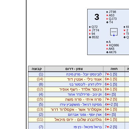
♠
JT98
3
♥
A53
♦
QJ73
♣
T4
♠
Q72
♠
K
♥
JT74
♥
2
♦
94
♦
T
♣
8532
♣
Q
♠
A
♥
KQ986
♦
AK6
♣
AK76
ה
חוזה
צפון - דרום
קבוצה
-1 [S]
♥
7
לובינסקי יובל - מרק מיכה
(1)
אגוזי נילי - אנטין דוד
(14)
6
♥
-1 [S]
-1 [S]
♥
6
ידלין דורון - ליבסטר בני
(8)
גינוסר אלדד - רשף אופיר
(12)
6
♥
-1 [S]
= [S]
♥
6
זק יניב - פרידלנדר אהוד
(4)
פרוז איתי - פרוז משה
(15)
7
♥
-2 [S]
+2 [S]
♥
4
מסיקה דניאל - מושקוביץ עידו
(5)
אקסלרוד אשר - אקסלרוד דרור
(13)
6
♥
-1 [S]
= [S]
♥
6
אורן יוסף - גפנר אברהם
(2)
גולדנברג שלום - ירוס מיכאל
(11)
6
♥
-1 [S]
-2 [S]
♥
7
בראל מיכאל - כץ פז
(7)