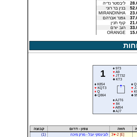
28.
ליבסטר נדיה
52.
בנין בר רוני
MIRANDINHA
23.
37.
גפנר אברהם
21.
קוף תנין
33.
רגב יורם
ORANGE
15.
חות
♠
973
1
♥
A9
♦
JT732
♣
KT3
♠
K854
♠
Q
♥
KQT3
♥
J
♦
Q
♦
K
♣
Q864
♣
9
♠
AJT6
♥
84
♦
A854
♣
AJ7
ה
חוזה
צפון - דרום
קבוצה
-2 [E]
♥
3
לובינסקי יובל - מרק מיכה
(1)