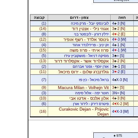
ה
חוזה
צפון - דרום
קבוצה
-3 [N]
♠
4
לובינסקי יובל - מרק מיכה
(1)
אגוזי נילי - אנטין דוד
(14)
3
♠
-2 [N]
-2 [E]
♥
4
ידלין דורון - ליבסטר בני
(8)
גינוסר אלדד - רשף אופיר
(12)
4
♥
-3 [W]
-1 [N]
♠
4
זק יניב - פרידלנדר אהוד
(4)
פרוז איתי - פרוז משה
(15)
4
♥
-1 [W]
= [S]
♣
3
מסיקה דניאל - מושקוביץ עידו
(5)
אקסלרוד אשר - אקסלרוד דרור
(13)
3
♠
-2 [N]
-1 [S]
♣
3
אורן יוסף - גפנר אברהם
(2)
גולדנברג שלום - ירוס מיכאל
(11)
3
♥
-2 [E]
X-3 [N]
♠
4
בראל מיכאל - כץ פז
(7)
Macura Milan - Volhejn Vit
(9)
3
♣
= [S]
3N= [N]
חוטר יפה - אלול סימה
(3)
אלון אלכס - אדטו אבי
(10)
4
♠
-3 [N]
X-2 [W]
♥
4
פיטרס דירק - לידור אורן
(6)
Curakovic Dejan - Prijovic
(16)
4
♥
X-3 [W]
Dejan
♠
975