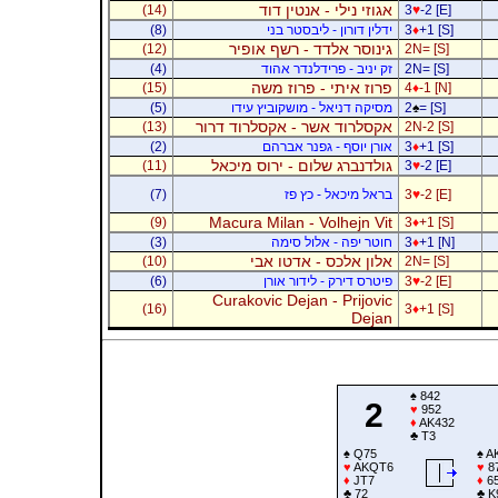
אגוזי נילי - אנטין דוד
(14)
3
♥
-2 [E]
+1 [S]
♦
3
ידלין דורון - ליבסטר בני
(8)
גינוסר אלדד - רשף אופיר
(12)
2N= [S]
2N= [S]
זק יניב - פרידלנדר אהוד
(4)
פרוז איתי - פרוז משה
(15)
4
♦
-1 [N]
= [S]
♠
2
מסיקה דניאל - מושקוביץ עידו
(5)
אקסלרוד אשר - אקסלרוד דרור
(13)
2N-2 [S]
+1 [S]
♦
3
אורן יוסף - גפנר אברהם
(2)
גולדנברג שלום - ירוס מיכאל
(11)
3
♥
-2 [E]
-2 [E]
♥
3
בראל מיכאל - כץ פז
(7)
Macura Milan - Volhejn Vit
(9)
3
♦
+1 [S]
+1 [N]
♦
3
חוטר יפה - אלול סימה
(3)
אלון אלכס - אדטו אבי
(10)
2N= [S]
-2 [E]
♥
3
פיטרס דירק - לידור אורן
(6)
Curakovic Dejan - Prijovic
(16)
3
♦
+1 [S]
Dejan
♠
842
2
♥
952
♦
AK432
♣
T3
♠
Q75
♠
A
♥
AKQT6
♥
8
♦
JT7
♦
6
♣
72
♣
K