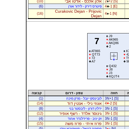
אלון אלכס - אדטו אבי
(10)
2
♠
+2 [S]
-1 [E]
♣
4
פיטרס דירק - לידור אורן
(6)
Curakovic Dejan - Prijovic
(16)
4
♠
-1 [N]
Dejan
♠
J9
7
♥
AK965
♦
AKQ86
♣
2
♠
AT865
♠
K
♥
QT73
♥
4
♦
72
♦
T
♣
A7
♣
9
♠
Q432
♥
J8
♦
J3
♣
KQJT4
ה
חוזה
צפון - דרום
קבוצה
3N+1 [S]
לובינסקי יובל - מרק מיכה
(1)
אגוזי נילי - אנטין דוד
(14)
4
♥
-2 [S]
3N-1 [S]
ידלין דורון - ליבסטר בני
(8)
גינוסר אלדד - רשף אופיר
(12)
3N-1 [S]
3N-1 [S]
זק יניב - פרידלנדר אהוד
(4)
פרוז איתי - פרוז משה
(15)
3N-1 [S]
= [N]
♦
3
מסיקה דניאל - מושקוביץ עידו
(5)