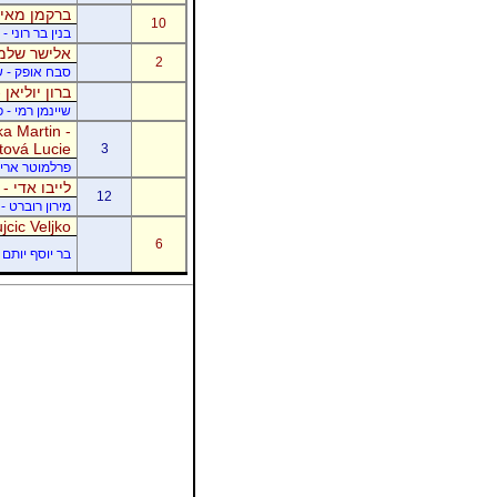
ברקמן מאיר
10
בנין בר רוני 
אלישר שלמה
2
סבח אופק - של
ברון יוליאן
שיינמן רמי - 
a Martin -
tová Lucie
3
פרלמוטר אריק -
לייבו אדי -
12
מירון רוברט - 
jcic Veljko
6
בר יוסף יותם -