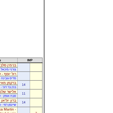
IMP
מ
בנימין סלבי
צורניי מיכאל 
רול יוסף - ל
סדיס גובינה 
ברקמן מאיר
14
בנין בר רוני 
אלישר שלמה
11
סבח אופק - של
ברון יוליאן
14
שיינמן רמי - 
a Martin -