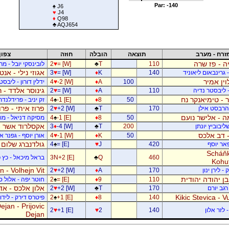
Par: -140
♠
J6
♥
J4
♦
Q98
♣
AQJ654
זרח - מערב
תוצאה
הובלה
חוזה
צפון
ה - פז שרה
110
T
♣
= [W]
♥
2
לובינסקי יובל - מ
אגוזי נילי - אנט
- גרינבאום ליאוניד
140
K
♦
= [W]
♥
3
וין אמיר
100
A
♦
-2 [W]
♥
4
ידלין דורון - ליבסט
גינוסר אלדד - 
- ליבסטר נדיה
110
A
♦
= [W]
♥
2
 - טימיאנקר נח
50
8
♦
-1 [E]
♠
4
זק יניב - פרידלנד
פרוז איתי - פר
- הרבסט אילן
170
T
♣
+2 [W]
♥
2
 - אלישר נועם
50
8
♦
-1 [E]
♠
4
מסיקה דניאל - מוש
אקסלרוד אשר -
יבוביץ יונתן
200
T
♣
-4 [W]
♦
3
 - דב אלכס
50
K
♦
-1 [W]
♥
4
אורן יוסף - גפנר 
גולדנברג שלום 
פאר יוסף
420
J
♥
= [E]
♠
4
Scháňk
460
Q
♣
3N+2 [E]
בראל מיכאל - כץ פ
Kohu
 - Volhejn Vit
 לירן ינון
170
A
♦
+2 [W]
♥
2
 בן יהודה יהודית
110
9
♦
= [E]
♠
2
חוטר יפה - אלול 
אלון אלכס - אד
רגב יורם
170
T
♣
+2 [W]
♥
2
Kikic Stevica - Vu
140
8
♦
+1 [E]
♠
2
פיטרס דירק - לידור
jan - Prijovic
 לזר אלון
140
2
♥
+1 [E]
♥
2
Dejan