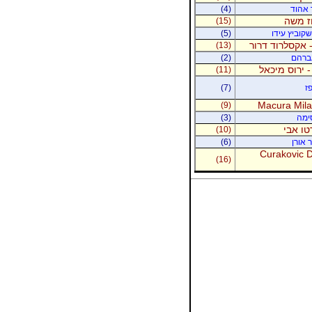
ר אהוד
(4)
וז משה
(15)
קוביץ עידו
(5)
 אקסלרוד דרור
(13)
אברהם
(2)
- ירוס מיכאל
(11)
ז
(7)
Macura Milan
(9)
סימה
(3)
טו אבי
(10)
 אורן
(6)
Curakovic De
(16)