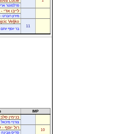
tová Lucie
2
פרלמוטר אריק -
לייבו אדי -
מירון רוברט - 
jcic Veljko
11
בר יוסף יותם -
IMP
מ
בנימין סלבי
צורניי מיכאל 
רול יוסף - ל
10
סדיס גובינה 