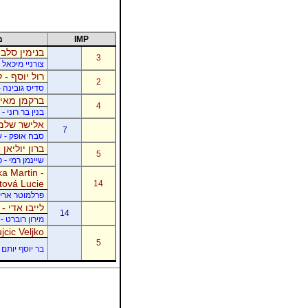
IMP
מ
בנימין סלבי
3
צורניי מיכאל 
רול יוסף - ל
2
סדיס גובינה 
ברקמן מאיר
4
בנין בר רוני 
אלישר שלמה
7
סבח אופק - של
ברון יוליאן
5
שיינמן רמי - 
a Martin -
tová Lucie
14
פרלמוטר אריק -
לייבו אדי -
14
מירון רוברט - 
jcic Veljko
5
בר יוסף יותם -