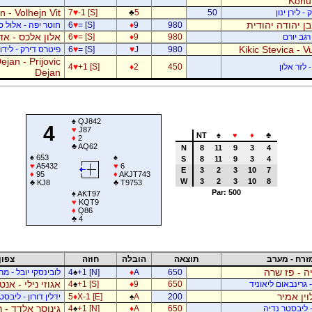
Kohu
 - Volhejn Vit
 לירן ינון
50
5
♣
-1 [S]
♥
7
 בן יהודה יהודית
980
9
♦
= [S]
♥
6
חוטר יפה - אלול 
אלון אלכס - אד
רגב יורם
980
9
♦
= [S]
♥
6
Kikic Stevica - Vu
980
J
♥
= [S]
♥
6
פיטרס דירק - לידור
jan - Prijovic
 לזר אלון
450
2
♦
+1 [S]
♥
4
Dejan
♠
QJ842
4
♥
J87
NT
♠
♥
♦
♣
♦
2
♣
AQ62
N
8
11
9
3
4
♠
653
♠
S
8
11
9
3
4
♥
A5432
♥
6
E
3
2
3
10
7
♦
95
♦
AKJT743
W
3
2
3
10
8
♣
KJ8
♣
T9753
Par: 500
♠
AKT97
♥
KQT9
♦
Q86
♣
4
זרח - מערב
תוצאה
הובלה
חוזה
צפון
ה - פז שרה
650
A
♦
+1 [N]
♠
4
לובינסקי יובל - מ
אגוזי נילי - אנט
- גרינבאום ליאוניד
650
9
♦
+1 [S]
♠
4
וין אמיר
200
A
♠
X-1 [E]
♦
5
ידלין דורון - ליבסט
גינוסר אלדד - 
- ליבסטר נדיה
650
A
♦
+1 [N]
♠
4