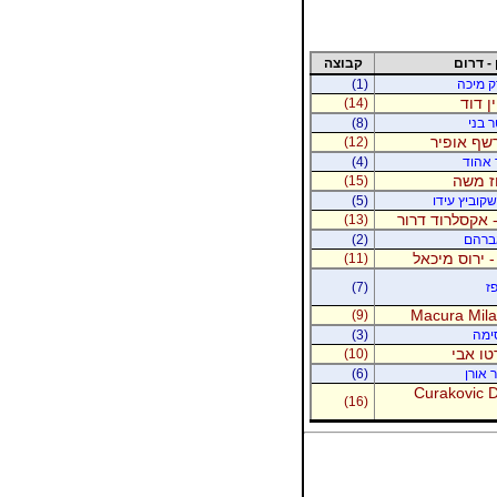
 - דרום
קבוצה
רק מיכה
(1)
ין דוד
(14)
ר בני
(8)
רשף אופיר
(12)
ר אהוד
(4)
וז משה
(15)
קוביץ עידו
(5)
 אקסלרוד דרור
(13)
אברהם
(2)
- ירוס מיכאל
(11)
ז
(7)
Macura Milan
(9)
סימה
(3)
טו אבי
(10)
 אורן
(6)
Curakovic De
(16)