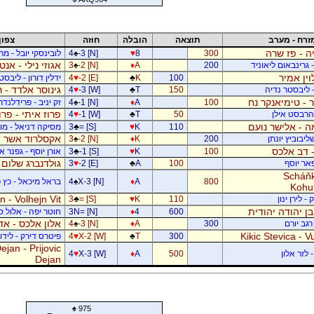
זרח - מערב
תוצאה
הובלה
חוזה
צפון
ה - פז שרה
300
8
♥
-3 [N]
♠
4
לובינסקי יובל - מ
אגוזי נילי - אנט
- גרינבאום ליאוניד
200
A
♦
-2 [N]
♠
3
וין אמיר
100
K
♣
-2 [E]
♥
4
ידלין דורון - ליבסט
גינוסר אלדד - 
- ליבסטר נדיה
150
T
♣
-3 [W]
♥
4
 - טימיאנקר נח
100
A
♦
-1 [N]
♠
4
זק יניב - פרידלנד
פרוז איתי - פר
- הרבסט אילן
50
T
♣
-1 [W]
♥
4
 - אלישר נועם
110
K
♥
= [S]
♣
3
מסיקה דניאל - מוש
אקסלרוד אשר -
יבוביץ יונתן
200
K
♦
-2 [N]
♠
3
 - דב אלכס
100
K
♥
-1 [S]
♣
3
אורן יוסף - גפנר 
גולדנברג שלום 
פאר יוסף
100
A
♣
-2 [E]
♥
3
Scháňk
800
A
♦
X-3 [N]
♠
4
בראל מיכאל - כץ פ
Kohu
 - Volhejn Vit
 לירן ינון
110
K
♥
= [S]
♣
3
 בן יהודה יהודית
600
4
♦
3N= [N]
חוטר יפה - אלול 
אלון אלכס - אד
רגב יורם
300
A
♦
-3 [N]
♠
4
Kikic Stevica - Vu
300
T
♣
X-2 [W]
♥
4
פיטרס דירק - לידור
jan - Prijovic
 לזר אלון
500
A
♦
X-3 [W]
♥
4
Dejan
♠
975