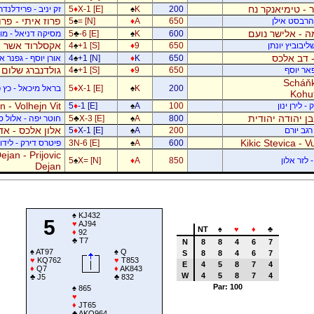
 - טימיאנקר נח
200
K
♠
X-1 [E]
♦
5
זק יניב - פרידלנד
פרוז איתי - פר
- הרבסט אילן
650
A
♦
= [N]
♠
5
 - אלישר נועם
600
K
♠
-6 [E]
♣
5
מסיקה דניאל - מוש
אקסלרוד אשר -
יבוביץ יונתן
650
9
♦
+1 [S]
♠
4
 - דב אלכס
650
K
♦
+1 [N]
♠
4
אורן יוסף - גפנר 
גולדנברג שלום 
פאר יוסף
650
9
♦
+1 [S]
♠
4
Scháňk
200
K
♠
X-1 [E]
♦
5
בראל מיכאל - כץ פ
Kohu
 - Volhejn Vit
 לירן ינון
100
A
♠
-1 [E]
♦
5
 בן יהודה יהודית
800
A
♠
X-3 [E]
♣
5
חוטר יפה - אלול 
אלון אלכס - אד
רגב יורם
200
A
♠
X-1 [E]
♦
5
Kikic Stevica - Vu
600
A
♠
3N-6 [E]
פיטרס דירק - לידור
jan - Prijovic
 לזר אלון
850
A
♦
X= [N]
♠
5
Dejan
♠
KJ432
5
♥
AJ94
NT
♠
♥
♦
♣
♦
92
♣
T7
N
8
8
4
6
7
♠
AT97
♠
Q
S
8
8
4
6
7
♥
KQ762
♥
T853
E
4
5
8
7
4
♦
Q7
♦
AK843
W
4
5
8
7
4
♣
J5
♣
832
Par: 100
♠
865
♥
♦
JT65
♣
AKQ964