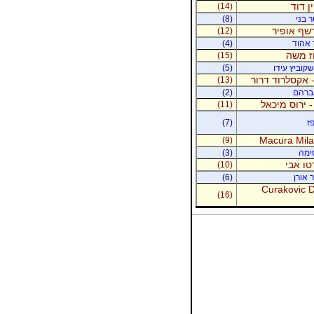
ין דוד
(14)
ר בני
(8)
רשף אופיר
(12)
ר אהוד
(4)
וז משה
(15)
קוביץ עידו
(5)
 אקסלרוד דרור
(13)
אברהם
(2)
- ירוס מיכאל
(11)
ז
(7)
Macura Milan
(9)
סימה
(3)
טו אבי
(10)
 אורן
(6)
Curakovic De
(16)