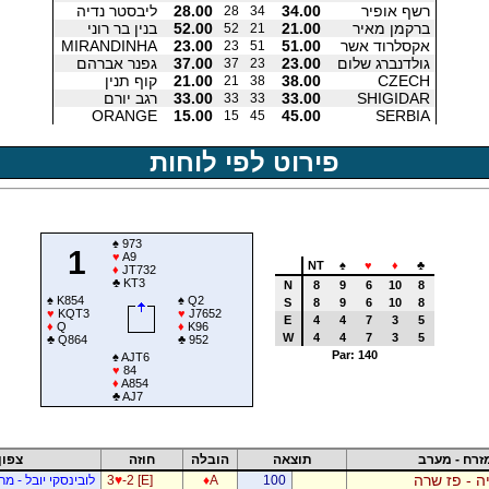
רשף אופיר
34.00
28.00
ליבסטר נדיה
28
34
ברקמן מאיר
21.00
52.00
בנין בר רוני
52
21
אקסלרוד אשר
51.00
23.00
MIRANDINHA
23
51
גולדנברג שלום
23.00
37.00
גפנר אברהם
37
23
CZECH
38.00
21.00
קוף תנין
21
38
SHIGIDAR
33.00
33.00
רגב יורם
33
33
ORANGE
15.00
45.00
SERBIA
15
45
פירוט לפי לוחות
♠
973
1
♥
A9
NT
♠
♥
♦
♣
♦
JT732
♣
KT3
N
8
9
6
10
8
♠
K854
♠
Q2
S
8
9
6
10
8
♥
KQT3
♥
J7652
E
4
4
7
3
5
♦
Q
♦
K96
W
4
4
7
3
5
♣
Q864
♣
952
Par: 140
♠
AJT6
♥
84
♦
A854
♣
AJ7
זרח - מערב
תוצאה
הובלה
חוזה
צפון
ה - פז שרה
100
A
♦
-2 [E]
♥
3
לובינסקי יובל - מ