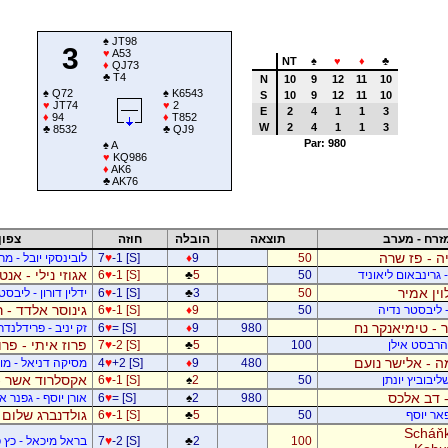
♠
JT98
3
♥
A53
NT
♠
♥
♦
♣
♦
QJ73
♣
T4
N
10
9
12
11
10
♠
Q72
♠
K6543
S
10
9
12
11
10
♥
JT74
♥
2
E
2
4
1
1
3
♦
94
♦
T852
W
2
4
1
1
3
♣
8532
♣
QJ9
Par: 980
♠
A
♥
KQ986
♦
AK6
♣
AK76
זרח - מערב
תוצאה
הובלה
חוזה
צפון
ה - פז שרה
50
9
♦
-1 [S]
♥
7
לובינסקי יובל - מ
אגוזי נילי - אנט
- גרינבאום ליאוניד
50
5
♣
-1 [S]
♥
6
וין אמיר
50
3
♣
-1 [S]
♥
6
ידלין דורון - ליבסט
גינוסר אלדד - 
- ליבסטר נדיה
50
9
♦
-1 [S]
♥
6
 - טימיאנקר נח
980
9
♦
= [S]
♥
6
זק יניב - פרידלנד
פרוז איתי - פר
- הרבסט אילן
100
5
♣
-2 [S]
♥
7
 - אלישר נועם
480
9
♦
+2 [S]
♥
4
מסיקה דניאל - מוש
אקסלרוד אשר -
יבוביץ יונתן
50
2
♠
-1 [S]
♥
6
 - דב אלכס
980
2
♠
= [S]
♥
6
אורן יוסף - גפנר 
גולדנברג שלום 
פאר יוסף
50
5
♣
-1 [S]
♥
6
Scháňk
100
2
♣
-2 [S]
♥
7
בראל מיכאל - כץ פ