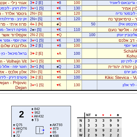
אגוזי נילי - אנט
- גרינבאום ליאוניד
100
8
♥
-2 [E]
♥
3
וין אמיר
130
K
♥
+1 [S]
♦
3
ידלין דורון - ליבסט
גינוסר אלדד - 
- ליבסטר נדיה
120
K
♥
2N= [S]
 - טימיאנקר נח
120
K
♥
2N= [S]
זק יניב - פרידלנד
פרוז איתי - פר
- הרבסט אילן
50
Q
♠
-1 [N]
♦
4
 - אלישר נועם
110
K
♥
= [S]
♠
2
מסיקה דניאל - מוש
אקסלרוד אשר -
יבוביץ יונתן
100
Q
♥
2N-2 [S]
 - דב אלכס
130
K
♥
+1 [S]
♦
3
אורן יוסף - גפנר 
גולדנברג שלום 
פאר יוסף
100
8
♥
-2 [E]
♥
3
Scháňk
100
A
♦
-2 [E]
♥
3
בראל מיכאל - כץ פ
Kohu
 - Volhejn Vit
 לירן ינון
130
K
♥
+1 [S]
♦
3
 בן יהודה יהודית
130
Q
♠
+1 [N]
♦
3
חוטר יפה - אלול 
אלון אלכס - אד
רגב יורם
120
K
♥
2N= [S]
Kikic Stevica - Vu
100
8
♥
-2 [E]
♥
3
פיטרס דירק - לידור
jan - Prijovic
 לזר אלון
130
K
♥
+1 [S]
♦
3
Dejan
♠
842
2
♥
952
NT
♠
♥
♦
♣
♦
AK432
♣
T3
N
3
3
3
9
9
♠
Q75
♠
AKT93
S
3
3
3
9
9
♥
AKQT6
♥
873
E
2
9
9
2
2
♦
JT7
♦
65
W
2
9
9
2
2
♣
72
♣
K98