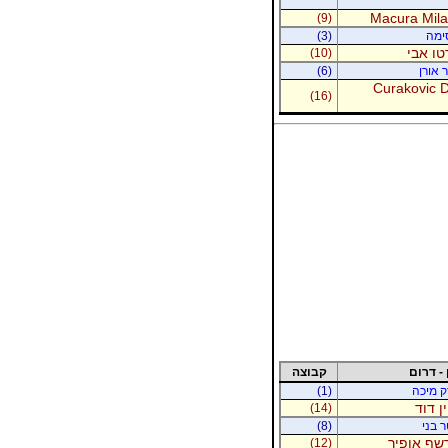
Macura Milan
(9)
סימה
(3)
טו אבי
(10)
 אורן
(6)
Curakovic De
(16)
 - דרום
קבוצה
רק מיכה
(1)
ין דוד
(14)
ר בני
(8)
רשף אופיר
(12)