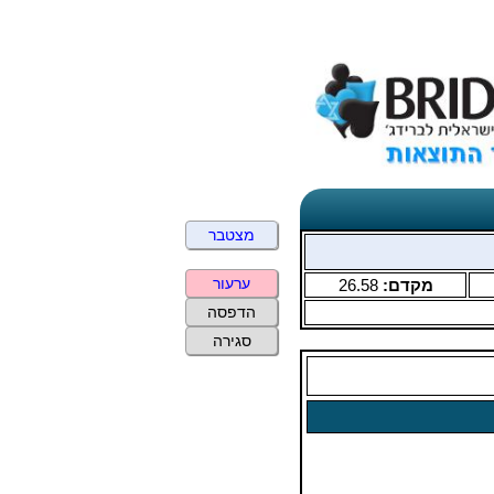
מצטבר
ערעור
מקדם:
26.58
הדפסה
סגירה