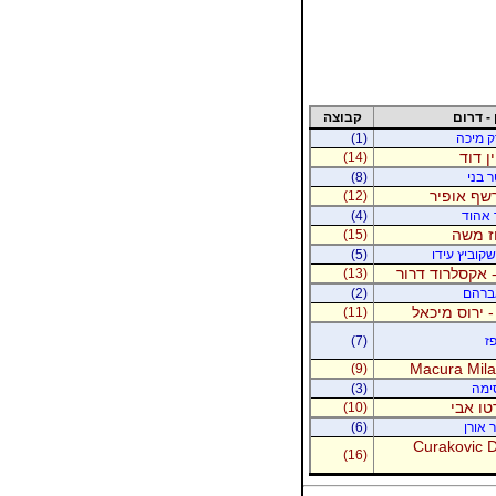
 - דרום
קבוצה
רק מיכה
(1)
ין דוד
(14)
ר בני
(8)
רשף אופיר
(12)
ר אהוד
(4)
וז משה
(15)
קוביץ עידו
(5)
 אקסלרוד דרור
(13)
אברהם
(2)
- ירוס מיכאל
(11)
ז
(7)
Macura Milan
(9)
סימה
(3)
טו אבי
(10)
 אורן
(6)
Curakovic De
(16)