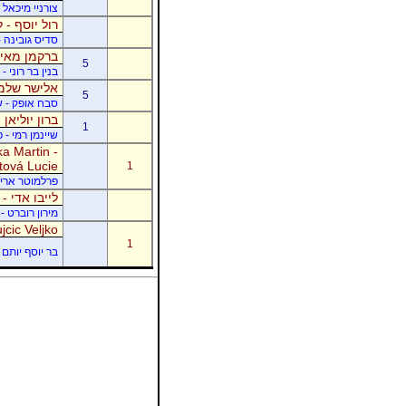
צורניי מיכאל 
רול יוסף - ל
סדיס גובינה 
ברקמן מאיר
5
בנין בר רוני 
אלישר שלמה
5
סבח אופק - של
ברון יוליאן
1
שיינמן רמי - 
a Martin -
tová Lucie
1
פרלמוטר אריק -
לייבו אדי -
מירון רוברט - 
jcic Veljko
1
בר יוסף יותם -