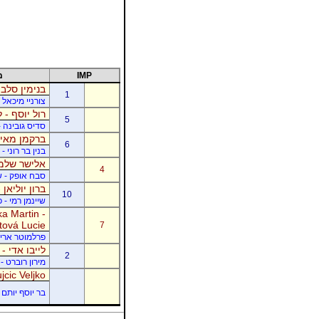
IMP
מ
בנימין סלבי
1
צורניי מיכאל 
רול יוסף - ל
5
סדיס גובינה 
ברקמן מאיר
6
בנין בר רוני 
אלישר שלמה
4
סבח אופק - של
ברון יוליאן
10
שיינמן רמי - 
a Martin -
tová Lucie
7
פרלמוטר אריק -
לייבו אדי -
2
מירון רוברט - 
jcic Veljko
בר יוסף יותם -