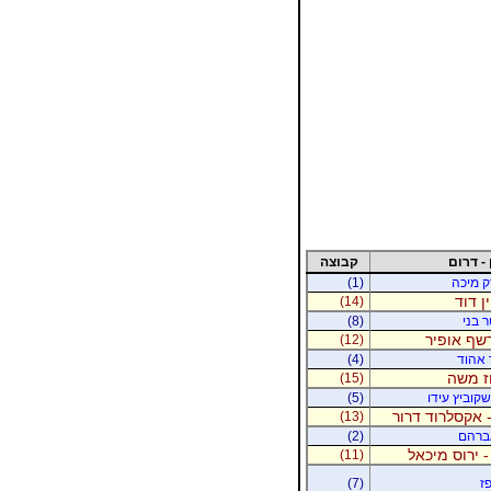
 - דרום
קבוצה
רק מיכה
(1)
ין דוד
(14)
ר בני
(8)
רשף אופיר
(12)
ר אהוד
(4)
וז משה
(15)
קוביץ עידו
(5)
 אקסלרוד דרור
(13)
אברהם
(2)
- ירוס מיכאל
(11)
ז
(7)