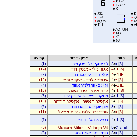
6
♥
KJ52
♦
T7432
♣
Q
♠
J32
♠
K
♥
876
♥
Q
♦
AQ95
♦
8
♣
T42
♣
A
♠
AQT864
♥
AT4
♦
KJ
♣
53
ה
חוזה
צפון - דרום
קבוצה
= [S]
♠
3
לובינסקי יובל - מרק מיכה
(1)
אגוזי נילי - אנטין דוד
(14)
4
♠
-1 [S]
-1 [E]
♣
4
ידלין דורון - ליבסטר בני
(8)
גינוסר אלדד - רשף אופיר
(12)
4
♠
= [S]
-1 [E]
♣
4
זק יניב - פרידלנדר אהוד
(4)
פרוז איתי - פרוז משה
(15)
4
♠
-1 [S]
-1 [S]
♠
4
מסיקה דניאל - מושקוביץ עידו
(5)
אקסלרוד אשר - אקסלרוד דרור
(13)
3
♠
= [S]
= [S]
♠
3
אורן יוסף - גפנר אברהם
(2)
גולדנברג שלום - ירוס מיכאל
(11)
3
♠
= [S]
-1 [S]
♠
4
בראל מיכאל - כץ פז
(7)
Macura Milan - Volhejn Vit
(9)
5
♣
X-2 [E]
= [S]
♠
3
חוטר יפה - אלול סימה
(3)