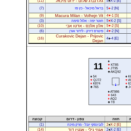
גולדנברג שלום - ירוס מיכאל
(11)
5
♠
X-2 [E]
-2 [N]
♦
5
בראל מיכאל - כץ פז
(7)
Macura Milan - Volhejn Vit
(9)
4
♥
-1 [S]
X-2 [S]
♥
5
חוטר יפה - אלול סימה
(3)
אלון אלכס - אדטו אבי
(10)
5
♥
-2 [S]
-2 [N]
♥
4
פיטרס דירק - לידור אורן
(6)
Curakovic Dejan - Prijovic
(16)
4
♠
-4 [E]
Dejan
♠
11
♥
KT85
♦
JT95
♣
AKQ92
♠
54
♠
K
♥
QJ72
♥
A
♦
K874
♦
6
♣
765
♣
J
♠
AT986
♥
643
♦
AQ2
♣
T8
ה
חוזה
צפון - דרום
קבוצה
X-2 [E]
♠
2
לובינסקי יובל - מרק מיכה
(1)
אגוזי נילי - אנטין דוד
(14)
2
♠
X-2 [E]