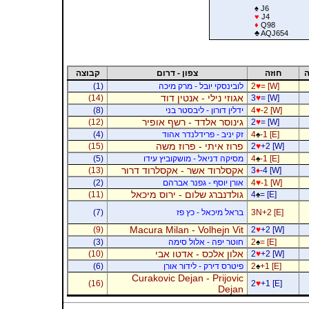
♠
J6
♥
J4
♦
Q98
♣
AQJ654
ה
חוזה
צפון - דרום
קבוצה
= [W]
♥
2
לובינסקי יובל - מרק מיכה
(1)
אגוזי נילי - אנטין דוד
(14)
3
♥
= [W]
-2 [W]
♥
4
ידלין דורון - ליבסטר בני
(8)
גינוסר אלדד - רשף אופיר
(12)
2
♥
= [W]
-1 [E]
♠
4
זק יניב - פרידלנדר אהוד
(4)
פרוז איתי - פרוז משה
(15)
2
♥
+2 [W]
-1 [E]
♠
4
מסיקה דניאל - מושקוביץ עידו
(5)
אקסלרוד אשר - אקסלרוד דרור
(13)
3
♦
-4 [W]
-1 [W]
♥
4
אורן יוסף - גפנר אברהם
(2)
גולדנברג שלום - ירוס מיכאל
(11)
4
♠
= [E]
3N+2 [E]
בראל מיכאל - כץ פז
(7)
Macura Milan - Volhejn Vit
(9)
2
♥
+2 [W]
= [E]
♠
2
חוטר יפה - אלול סימה
(3)
אלון אלכס - אדטו אבי
(10)
2
♥
+2 [W]
+1 [E]
♠
2
פיטרס דירק - לידור אורן
(6)
Curakovic Dejan - Prijovic
(16)
2
♥
+1 [E]
Dejan