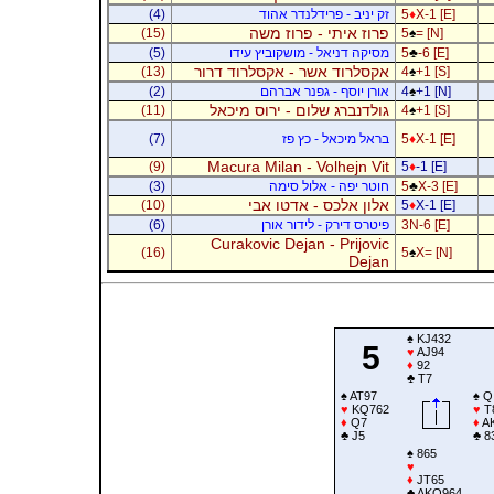
X-1 [E]
♦
5
זק יניב - פרידלנדר אהוד
(4)
פרוז איתי - פרוז משה
(15)
5
♠
= [N]
-6 [E]
♣
5
מסיקה דניאל - מושקוביץ עידו
(5)
אקסלרוד אשר - אקסלרוד דרור
(13)
4
♠
+1 [S]
+1 [N]
♠
4
אורן יוסף - גפנר אברהם
(2)
גולדנברג שלום - ירוס מיכאל
(11)
4
♠
+1 [S]
X-1 [E]
♦
5
בראל מיכאל - כץ פז
(7)
Macura Milan - Volhejn Vit
(9)
5
♦
-1 [E]
X-3 [E]
♣
5
חוטר יפה - אלול סימה
(3)
אלון אלכס - אדטו אבי
(10)
5
♦
X-1 [E]
3N-6 [E]
פיטרס דירק - לידור אורן
(6)
Curakovic Dejan - Prijovic
(16)
5
♠
X= [N]
Dejan
♠
KJ432
5
♥
AJ94
♦
92
♣
T7
♠
AT97
♠
Q
♥
KQ762
♥
T
♦
Q7
♦
A
♣
J5
♣
8
♠
865
♥
♦
JT65
♣
AKQ964