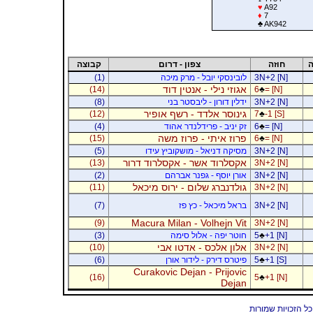
♥
A92
♦
7
♣
AK942
ה
חוזה
צפון - דרום
קבוצה
3N+2 [N]
לובינסקי יובל - מרק מיכה
(1)
אגוזי נילי - אנטין דוד
(14)
6
♣
= [N]
3N+2 [N]
ידלין דורון - ליבסטר בני
(8)
גינוסר אלדד - רשף אופיר
(12)
7
♣
-1 [S]
= [N]
♣
6
זק יניב - פרידלנדר אהוד
(4)
פרוז איתי - פרוז משה
(15)
6
♣
= [N]
3N+2 [N]
מסיקה דניאל - מושקוביץ עידו
(5)
אקסלרוד אשר - אקסלרוד דרור
(13)
3N+2 [N]
3N+2 [N]
אורן יוסף - גפנר אברהם
(2)
גולדנברג שלום - ירוס מיכאל
(11)
3N+2 [N]
3N+2 [N]
בראל מיכאל - כץ פז
(7)
Macura Milan - Volhejn Vit
(9)
3N+2 [N]
+1 [N]
♣
5
חוטר יפה - אלול סימה
(3)
אלון אלכס - אדטו אבי
(10)
3N+2 [N]
+1 [S]
♣
5
פיטרס דירק - לידור אורן
(6)
Curakovic Dejan - Prijovic
(16)
5
♣
+1 [N]
Dejan