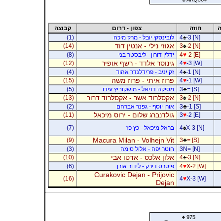
ה
חוזה
צפון - דרום
קבוצה
-3 [N]
♠
4
לובינסקי יובל - מרק מיכה
(1)
אגוזי נילי - אנטין דוד
(14)
3
♠
-2 [N]
-2 [E]
♥
4
ידלין דורון - ליבסטר בני
(8)
גינוסר אלדד - רשף אופיר
(12)
4
♥
-3 [W]
-1 [N]
♠
4
זק יניב - פרידלנדר אהוד
(4)
פרוז איתי - פרוז משה
(15)
4
♥
-1 [W]
= [S]
♣
3
מסיקה דניאל - מושקוביץ עידו
(5)
אקסלרוד אשר - אקסלרוד דרור
(13)
3
♠
-2 [N]
-1 [S]
♣
3
אורן יוסף - גפנר אברהם
(2)
גולדנברג שלום - ירוס מיכאל
(11)
3
♥
-2 [E]
X-3 [N]
♠
4
בראל מיכאל - כץ פז
(7)
Macura Milan - Volhejn Vit
(9)
3
♣
= [S]
3N= [N]
חוטר יפה - אלול סימה
(3)
אלון אלכס - אדטו אבי
(10)
4
♠
-3 [N]
X-2 [W]
♥
4
פיטרס דירק - לידור אורן
(6)
Curakovic Dejan - Prijovic
(16)
4
♥
X-3 [W]
Dejan
♠
975