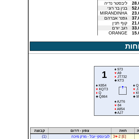
28.
ליבסטר נדיה
52.
בנין בר רוני
MIRANDINHA
23.
37.
גפנר אברהם
21.
קוף תנין
33.
רגב יורם
ORANGE
15.
חות
♠
973
1
♥
A9
♦
JT732
♣
KT3
♠
K854
♠
Q
♥
KQT3
♥
J
♦
Q
♦
K
♣
Q864
♣
9
♠
AJT6
♥
84
♦
A854
♣
AJ7
ה
חוזה
צפון - דרום
קבוצה
-2 [E]
♥
3
לובינסקי יובל - מרק מיכה
(1)