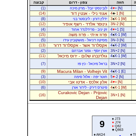
ה
חוזה
צפון - דרום
קבוצה
= [N]
♥
4
לובינסקי יובל - מרק מיכה
(1)
אגוזי נילי - אנטין דוד
(14)
4
♣
-1 [N]
X-1 [W]
♠
3
ידלין דורון - ליבסטר בני
(8)
גינוסר אלדד - רשף אופיר
(12)
3N-2 [N]
+1 [S]
♥
4
זק יניב - פרידלנדר אהוד
(4)
פרוז איתי - פרוז משה
(15)
4
♠
X-1 [W]
3N-3 [N]
מסיקה דניאל - מושקוביץ עידו
(5)
אקסלרוד אשר - אקסלרוד דרור
(13)
4
♠
X-2 [W]
3N+2 [N]
אורן יוסף - גפנר אברהם
(2)
גולדנברג שלום - ירוס מיכאל
(11)
4
♠
X-1 [W]
3N+2 [N]
בראל מיכאל - כץ פז
(7)
Macura Milan - Volhejn Vit
(9)
4
♠
X-1 [E]
-2 [N]
♥
5
חוטר יפה - אלול סימה
(3)
אלון אלכס - אדטו אבי
(10)
4
♥
= [N]
X-1 [W]
♠
4
פיטרס דירק - לידור אורן
(6)
Curakovic Dejan - Prijovic
(16)
3N+1 [N]
Dejan
♠
J73
9
♥
J74
♦
Q82
♣
Q863
♠
AKQ4
♠
T