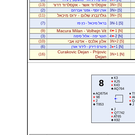
אקסלרוד אשר - אקסלרוד דרור
(13)
3N= [S]
3N= [S]
אורן יוסף - גפנר אברהם
(2)
גולדנברג שלום - ירוס מיכאל
(11)
3N= [S]
3N-1 [S]
בראל מיכאל - כץ פז
(7)
Macura Milan - Volhejn Vit
(9)
4
♥
-1 [N]
-2 [N]
♥
4
חוטר יפה - אלול סימה
(3)
אלון אלכס - אדטו אבי
(10)
3N+2 [S]
+1 [N]
♦
3
פיטרס דירק - לידור אורן
(6)
Curakovic Dejan - Prijovic
(16)
3N+1 [N]
Dejan
♠
K3
8
♥
KJ5
♦
K43
♣
AQ764
♠
AQ8754
♠
T
♥
98
♥
A
♦
2
♦
Q
♣
T853
♣
J
♠
J
♥
QT742
♦
AT65
♣
K92