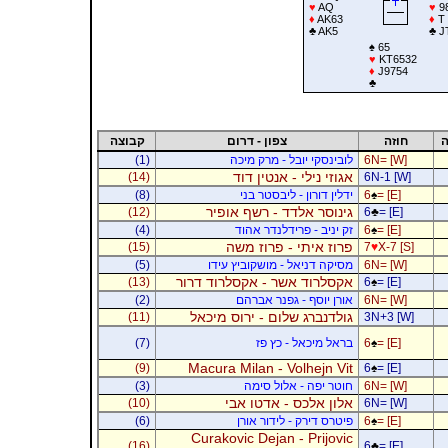
♥
AQ
♥
9
♦
AK63
♦
T
♣
AK5
♣
J
♠
65
♥
KT6532
♦
J9754
♣
ה
חוזה
צפון - דרום
קבוצה
6N= [W]
לובינסקי יובל - מרק מיכה
(1)
אגוזי נילי - אנטין דוד
(14)
6N-1 [W]
= [E]
♠
6
ידלין דורון - ליבסטר בני
(8)
גינוסר אלדד - רשף אופיר
(12)
6
♣
= [E]
= [E]
♠
6
זק יניב - פרידלנדר אהוד
(4)
פרוז איתי - פרוז משה
(15)
7
♥
X-7 [S]
6N= [W]
מסיקה דניאל - מושקוביץ עידו
(5)
אקסלרוד אשר - אקסלרוד דרור
(13)
6
♠
= [E]
6N= [W]
אורן יוסף - גפנר אברהם
(2)
גולדנברג שלום - ירוס מיכאל
(11)
3N+3 [W]
= [E]
♠
6
בראל מיכאל - כץ פז
(7)
Macura Milan - Volhejn Vit
(9)
6
♠
= [E]
6N= [W]
חוטר יפה - אלול סימה
(3)
אלון אלכס - אדטו אבי
(10)
6N= [W]
= [E]
♠
6
פיטרס דירק - לידור אורן
(6)
Curakovic Dejan - Prijovic
(16)
6
♣
= [E]