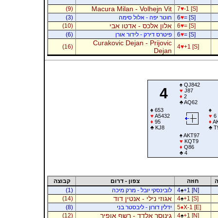
Macura Milan - Volhejn Vit
(9)
7
♥
-1 [S]
= [S]
♥
6
חוטר יפה - אלול סימה
(3)
אלון אלכס - אדטו אבי
(10)
6
♥
= [S]
= [S]
♥
6
פיטרס דירק - לידור אורן
(6)
Curakovic Dejan - Prijovic
(16)
4
♥
+1 [S]
Dejan
♠
QJ842
4
♥
J87
♦
2
♣
AQ62
♠
653
♠
♥
A5432
♥
6
♦
95
♦
AK
♣
KJ8
♣
T
♠
AKT97
♥
KQT9
♦
Q86
♣
4
ה
חוזה
צפון - דרום
קבוצה
+1 [N]
♠
4
לובינסקי יובל - מרק מיכה
(1)
אגוזי נילי - אנטין דוד
(14)
4
♠
+1 [S]
X-1 [E]
♦
5
ידלין דורון - ליבסטר בני
(8)
גינוסר אלדד - רשף אופיר
(12)
4
♠
+1 [N]