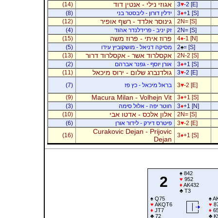
אגוזי נילי - אנטין דוד
(14)
3
♥
-2 [E]
+1 [S]
♦
3
ידלין דורון - ליבסטר בני
(8)
גינוסר אלדד - רשף אופיר
(12)
2N= [S]
2N= [S]
זק יניב - פרידלנדר אהוד
(4)
פרוז איתי - פרוז משה
(15)
4
♦
-1 [N]
= [S]
♠
2
מסיקה דניאל - מושקוביץ עידו
(5)
אקסלרוד אשר - אקסלרוד דרור
(13)
2N-2 [S]
+1 [S]
♦
3
אורן יוסף - גפנר אברהם
(2)
גולדנברג שלום - ירוס מיכאל
(11)
3
♥
-2 [E]
-2 [E]
♥
3
בראל מיכאל - כץ פז
(7)
Macura Milan - Volhejn Vit
(9)
3
♦
+1 [S]
+1 [N]
♦
3
חוטר יפה - אלול סימה
(3)
אלון אלכס - אדטו אבי
(10)
2N= [S]
-2 [E]
♥
3
פיטרס דירק - לידור אורן
(6)
Curakovic Dejan - Prijovic
(16)
3
♦
+1 [S]
Dejan
♠
842
2
♥
952
♦
AK432
♣
T3
♠
Q75
♠
A
♥
AKQT6
♥
8
♦
JT7
♦
6
♣
72
♣
K