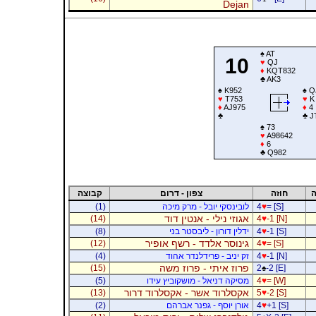
Dejan
♠
AT
10
♥
QJ
♦
KQT832
♣
AK3
♠
K952
♠
Q
♥
T753
♥
K
♦
AJ975
♦
4
♣
♣
J
♠
73
♥
A98642
♦
6
♣
Q982
ה
חוזה
צפון - דרום
קבוצה
= [S]
♥
4
לובינסקי יובל - מרק מיכה
(1)
אגוזי נילי - אנטין דוד
(14)
4
♥
-1 [N]
-1 [S]
♥
4
ידלין דורון - ליבסטר בני
(8)
גינוסר אלדד - רשף אופיר
(12)
4
♥
= [S]
-1 [N]
♥
4
זק יניב - פרידלנדר אהוד
(4)
פרוז איתי - פרוז משה
(15)
2
♠
-2 [E]
= [W]
♥
4
מסיקה דניאל - מושקוביץ עידו
(5)
אקסלרוד אשר - אקסלרוד דרור
(13)
5
♥
-2 [S]
+1 [S]
♥
4
אורן יוסף - גפנר אברהם
(2)