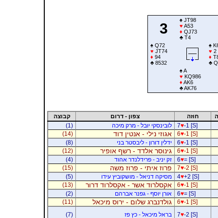
♠
JT98
3
♥
A53
♦
QJ73
♣
T4
♠
Q72
♠
K
♥
JT74
♥
2
♦
94
♦
T
♣
8532
♣
Q
♠
A
♥
KQ986
♦
AK6
♣
AK76
ה
חוזה
צפון - דרום
קבוצה
-1 [S]
♥
7
לובינסקי יובל - מרק מיכה
(1)
אגוזי נילי - אנטין דוד
(14)
6
♥
-1 [S]
-1 [S]
♥
6
ידלין דורון - ליבסטר בני
(8)
גינוסר אלדד - רשף אופיר
(12)
6
♥
-1 [S]
= [S]
♥
6
זק יניב - פרידלנדר אהוד
(4)
פרוז איתי - פרוז משה
(15)
7
♥
-2 [S]
+2 [S]
♥
4
מסיקה דניאל - מושקוביץ עידו
(5)
אקסלרוד אשר - אקסלרוד דרור
(13)
6
♥
-1 [S]
= [S]
♥
6
אורן יוסף - גפנר אברהם
(2)
גולדנברג שלום - ירוס מיכאל
(11)
6
♥
-1 [S]
-2 [S]
♥
7
בראל מיכאל - כץ פז
(7)