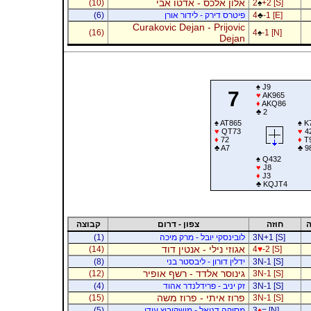
אלון אלכס - אדטו אבי
(10)
2
♠
+2 [S]
-1 [E]
♣
4
פיטרס דירק - לידור אורן
(6)
Curakovic Dejan - Prijovic
(16)
4
♠
-1 [N]
Dejan
♠
J9
7
♥
AK965
♦
AKQ86
♣
2
♠
AT865
♠
K
♥
QT73
♥
4
♦
72
♦
T
♣
A7
♣
9
♠
Q432
♥
J8
♦
J3
♣
KQJT4
ה
חוזה
צפון - דרום
קבוצה
3N+1 [S]
לובינסקי יובל - מרק מיכה
(1)
אגוזי נילי - אנטין דוד
(14)
4
♥
-2 [S]
3N-1 [S]
ידלין דורון - ליבסטר בני
(8)
גינוסר אלדד - רשף אופיר
(12)
3N-1 [S]
3N-1 [S]
זק יניב - פרידלנדר אהוד
(4)
פרוז איתי - פרוז משה
(15)
3N-1 [S]
= [N]
♦
3
מסיקה דניאל - מושקוביץ עידו
(5)