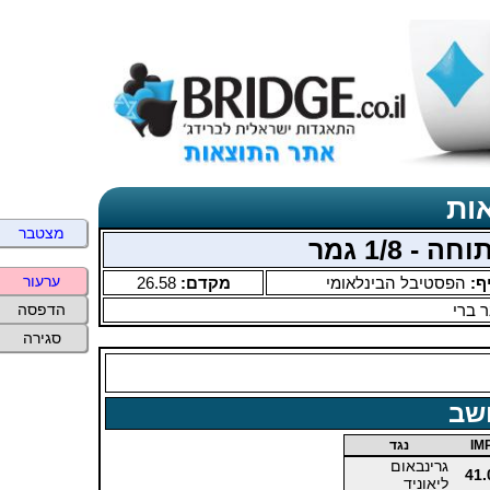
ות
מצטבר
ערעור
ף:
הפסטיבל הבינלאומי
מקדם:
26.58
 ברי
הדפסה
סגירה
שב
IM
נגד
גרינבאום
41.
ליאוניד