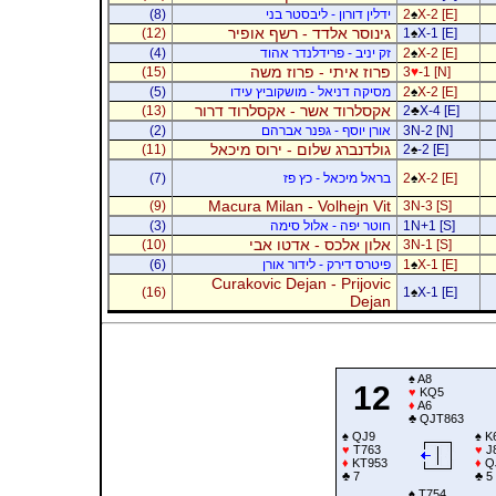
X-2 [E]
♠
2
ידלין דורון - ליבסטר בני
(8)
גינוסר אלדד - רשף אופיר
(12)
1
♠
X-1 [E]
X-2 [E]
♠
2
זק יניב - פרידלנדר אהוד
(4)
פרוז איתי - פרוז משה
(15)
3
♥
-1 [N]
X-2 [E]
♠
2
מסיקה דניאל - מושקוביץ עידו
(5)
אקסלרוד אשר - אקסלרוד דרור
(13)
2
♣
X-4 [E]
3N-2 [N]
אורן יוסף - גפנר אברהם
(2)
גולדנברג שלום - ירוס מיכאל
(11)
2
♠
-2 [E]
X-2 [E]
♠
2
בראל מיכאל - כץ פז
(7)
Macura Milan - Volhejn Vit
(9)
3N-3 [S]
1N+1 [S]
חוטר יפה - אלול סימה
(3)
אלון אלכס - אדטו אבי
(10)
3N-1 [S]
X-1 [E]
♠
1
פיטרס דירק - לידור אורן
(6)
Curakovic Dejan - Prijovic
(16)
1
♠
X-1 [E]
Dejan
♠
A8
12
♥
KQ5
♦
A6
♣
QJT863
♠
QJ9
♠
K
♥
T763
♥
J
♦
KT953
♦
Q
♣
7
♣
5
♠
T754