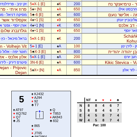
 - טימיאנקר נח
200
K
♠
X-1 [E]
♦
5
זק יניב - פרידלנד
פרוז איתי - פר
- הרבסט אילן
650
A
♦
= [N]
♠
5
 - אלישר נועם
600
K
♠
-6 [E]
♣
5
מסיקה דניאל - מוש
אקסלרוד אשר -
יבוביץ יונתן
650
9
♦
+1 [S]
♠
4
 - דב אלכס
650
K
♦
+1 [N]
♠
4
אורן יוסף - גפנר 
גולדנברג שלום 
פאר יוסף
650
9
♦
+1 [S]
♠
4
Scháňk
200
K
♠
X-1 [E]
♦
5
בראל מיכאל - כץ פ
Kohu
 - Volhejn Vit
 לירן ינון
100
A
♠
-1 [E]
♦
5
 בן יהודה יהודית
800
A
♠
X-3 [E]
♣
5
חוטר יפה - אלול 
אלון אלכס - אד
רגב יורם
200
A
♠
X-1 [E]
♦
5
Kikic Stevica - Vu
600
A
♠
3N-6 [E]
פיטרס דירק - לידור
jan - Prijovic
 לזר אלון
850
A
♦
X= [N]
♠
5
Dejan
♠
KJ432
5
♥
AJ94
NT
♠
♥
♦
♣
♦
92
♣
T7
N
8
8
4
6
7
♠
AT97
♠
Q
S
8
8
4
6
7
♥
KQ762
♥
T853
E
4
5
8
7
4
♦
Q7
♦
AK843
W
4
5
8
7
4
♣
J5
♣
832
Par: 100
♠
865
♥
♦
JT65
♣
AKQ964