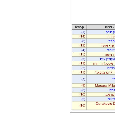
 - דרום
קבוצה
רק מיכה
(1)
ין דוד
(14)
ר בני
(8)
רשף אופיר
(12)
ר אהוד
(4)
וז משה
(15)
קוביץ עידו
(5)
 אקסלרוד דרור
(13)
אברהם
(2)
- ירוס מיכאל
(11)
ז
(7)
Macura Milan
(9)
סימה
(3)
טו אבי
(10)
 אורן
(6)
Curakovic De
(16)