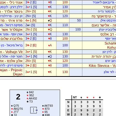
אגוזי נילי - אנט
- גרינבאום ליאוניד
100
8
♥
-2 [E]
♥
3
וין אמיר
130
K
♥
+1 [S]
♦
3
ידלין דורון - ליבסט
גינוסר אלדד - 
- ליבסטר נדיה
120
K
♥
2N= [S]
 - טימיאנקר נח
120
K
♥
2N= [S]
זק יניב - פרידלנד
פרוז איתי - פר
- הרבסט אילן
50
Q
♠
-1 [N]
♦
4
 - אלישר נועם
110
K
♥
= [S]
♠
2
מסיקה דניאל - מוש
אקסלרוד אשר -
יבוביץ יונתן
100
Q
♥
2N-2 [S]
 - דב אלכס
130
K
♥
+1 [S]
♦
3
אורן יוסף - גפנר 
גולדנברג שלום 
פאר יוסף
100
8
♥
-2 [E]
♥
3
Scháňk
100
A
♦
-2 [E]
♥
3
בראל מיכאל - כץ פ
Kohu
 - Volhejn Vit
 לירן ינון
130
K
♥
+1 [S]
♦
3
 בן יהודה יהודית
130
Q
♠
+1 [N]
♦
3
חוטר יפה - אלול 
אלון אלכס - אד
רגב יורם
120
K
♥
2N= [S]
Kikic Stevica - Vu
100
8
♥
-2 [E]
♥
3
פיטרס דירק - לידור
jan - Prijovic
 לזר אלון
130
K
♥
+1 [S]
♦
3
Dejan
♠
842
2
♥
952
NT
♠
♥
♦
♣
♦
AK432
♣
T3
N
3
3
3
9
9
♠
Q75
♠
AKT93
S
3
3
3
9
9
♥
AKQT6
♥
873
E
2
9
9
2
2
♦
JT7
♦
65
W
2
9
9
2
2
♣
72
♣
K98