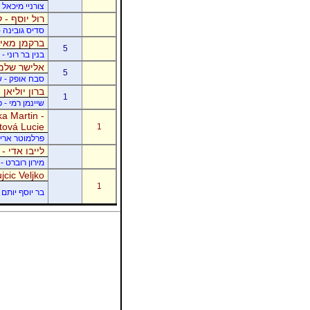
צורניי מיכאל 
רול יוסף - ל
סדיס גובינה 
ברקמן מאיר
5
בנין בר רוני 
אלישר שלמה
5
סבח אופק - של
ברון יוליאן
1
שיינמן רמי - 
a Martin -
tová Lucie
1
פרלמוטר אריק -
לייבו אדי -
מירון רוברט - 
jcic Veljko
1
בר יוסף יותם -