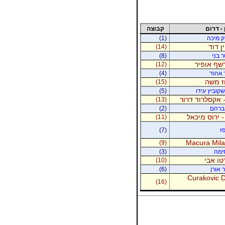
 - דרום
קבוצה
רק מיכה
(1)
ין דוד
(14)
ר בני
(8)
רשף אופיר
(12)
ר אהוד
(4)
וז משה
(15)
קוביץ עידו
(5)
 אקסלרוד דרור
(13)
אברהם
(2)
- ירוס מיכאל
(11)
ז
(7)
Macura Milan
(9)
סימה
(3)
טו אבי
(10)
 אורן
(6)
Curakovic De
(16)