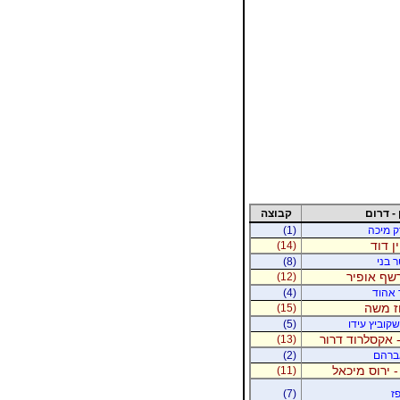
 - דרום
קבוצה
רק מיכה
(1)
ין דוד
(14)
ר בני
(8)
רשף אופיר
(12)
ר אהוד
(4)
וז משה
(15)
קוביץ עידו
(5)
 אקסלרוד דרור
(13)
אברהם
(2)
- ירוס מיכאל
(11)
ז
(7)