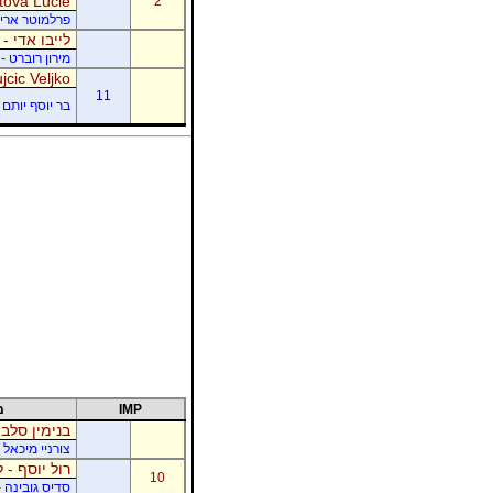
tová Lucie
2
פרלמוטר אריק -
לייבו אדי -
מירון רוברט - 
jcic Veljko
11
בר יוסף יותם -
IMP
מ
בנימין סלבי
צורניי מיכאל 
רול יוסף - ל
10
סדיס גובינה 