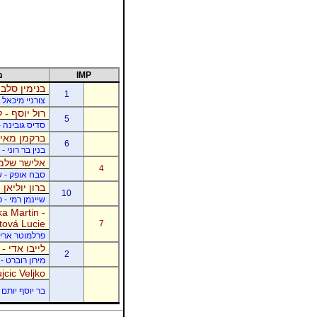
IMP
מ
בנימין סלבי
1
צורניי מיכאל 
רול יוסף - ל
5
סדיס גובינה 
ברקמן מאיר
6
בנין בר רוני 
אלישר שלמה
4
סבח אופק - של
ברון יוליאן
10
שיינמן רמי - 
a Martin -
tová Lucie
7
פרלמוטר אריק -
לייבו אדי -
2
מירון רוברט - 
jcic Veljko
בר יוסף יותם -