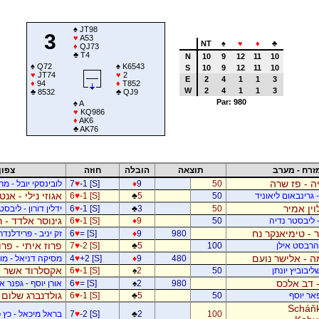
♠
JT98
3
♥
A53
NT
♠
♥
♦
♣
♦
QJ73
♣
T4
N
10
9
12
11
10
♠
Q72
♠
K6543
S
10
9
12
11
10
♥
JT74
♥
2
E
2
4
1
1
3
♦
94
♦
T852
W
2
4
1
1
3
♣
8532
♣
QJ9
Par: 980
♠
A
♥
KQ986
♦
AK6
♣
AK76
זרח - מערב
תוצאה
הובלה
חוזה
צפון
ה - פז שרה
50
9
♦
-1 [S]
♥
7
לובינסקי יובל - מ
אגוזי נילי - אנט
- גרינבאום ליאוניד
50
5
♣
-1 [S]
♥
6
וין אמיר
50
3
♣
-1 [S]
♥
6
ידלין דורון - ליבסט
גינוסר אלדד - 
- ליבסטר נדיה
50
9
♦
-1 [S]
♥
6
 - טימיאנקר נח
980
9
♦
= [S]
♥
6
זק יניב - פרידלנד
פרוז איתי - פר
- הרבסט אילן
100
5
♣
-2 [S]
♥
7
 - אלישר נועם
480
9
♦
+2 [S]
♥
4
מסיקה דניאל - מוש
אקסלרוד אשר -
יבוביץ יונתן
50
2
♠
-1 [S]
♥
6
 - דב אלכס
980
2
♠
= [S]
♥
6
אורן יוסף - גפנר 
גולדנברג שלום 
פאר יוסף
50
5
♣
-1 [S]
♥
6
Scháňk
100
2
♣
-2 [S]
♥
7
בראל מיכאל - כץ פ