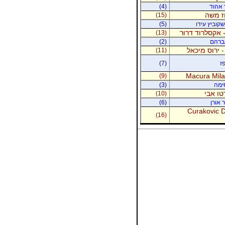
ר אהוד
(4)
וז משה
(15)
קוביץ עידו
(5)
 אקסלרוד דרור
(13)
אברהם
(2)
- ירוס מיכאל
(11)
ז
(7)
Macura Milan
(9)
סימה
(3)
טו אבי
(10)
 אורן
(6)
Curakovic De
(16)