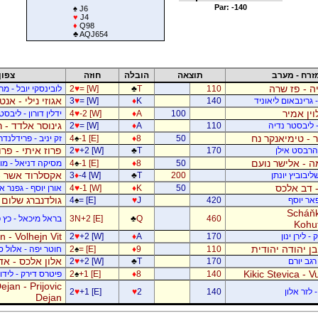
Par: -140
♠
J6
♥
J4
♦
Q98
♣
AQJ654
זרח - מערב
תוצאה
הובלה
חוזה
צפון
ה - פז שרה
110
T
♣
= [W]
♥
2
לובינסקי יובל - מ
אגוזי נילי - אנט
- גרינבאום ליאוניד
140
K
♦
= [W]
♥
3
וין אמיר
100
A
♦
-2 [W]
♥
4
ידלין דורון - ליבסט
גינוסר אלדד - 
- ליבסטר נדיה
110
A
♦
= [W]
♥
2
 - טימיאנקר נח
50
8
♦
-1 [E]
♠
4
זק יניב - פרידלנד
פרוז איתי - פר
- הרבסט אילן
170
T
♣
+2 [W]
♥
2
 - אלישר נועם
50
8
♦
-1 [E]
♠
4
מסיקה דניאל - מוש
אקסלרוד אשר -
יבוביץ יונתן
200
T
♣
-4 [W]
♦
3
 - דב אלכס
50
K
♦
-1 [W]
♥
4
אורן יוסף - גפנר 
גולדנברג שלום 
פאר יוסף
420
J
♥
= [E]
♠
4
Scháňk
460
Q
♣
3N+2 [E]
בראל מיכאל - כץ פ
Kohu
 - Volhejn Vit
 לירן ינון
170
A
♦
+2 [W]
♥
2
 בן יהודה יהודית
110
9
♦
= [E]
♠
2
חוטר יפה - אלול 
אלון אלכס - אד
רגב יורם
170
T
♣
+2 [W]
♥
2
Kikic Stevica - Vu
140
8
♦
+1 [E]
♠
2
פיטרס דירק - לידור
jan - Prijovic
 לזר אלון
140
2
♥
+1 [E]
♥
2
Dejan