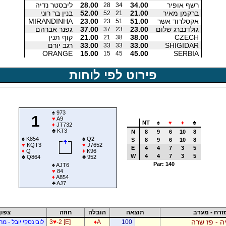
רשף אופיר
34.00
28.00
ליבסטר נדיה
28
34
ברקמן מאיר
21.00
52.00
בנין בר רוני
52
21
אקסלרוד אשר
51.00
23.00
MIRANDINHA
23
51
גולדנברג שלום
23.00
37.00
גפנר אברהם
37
23
CZECH
38.00
21.00
קוף תנין
21
38
SHIGIDAR
33.00
33.00
רגב יורם
33
33
ORANGE
15.00
45.00
SERBIA
15
45
פירוט לפי לוחות
♠
973
1
♥
A9
NT
♠
♥
♦
♣
♦
JT732
♣
KT3
N
8
9
6
10
8
♠
K854
♠
Q2
S
8
9
6
10
8
♥
KQT3
♥
J7652
E
4
4
7
3
5
♦
Q
♦
K96
W
4
4
7
3
5
♣
Q864
♣
952
Par: 140
♠
AJT6
♥
84
♦
A854
♣
AJ7
זרח - מערב
תוצאה
הובלה
חוזה
צפון
ה - פז שרה
100
A
♦
-2 [E]
♥
3
לובינסקי יובל - מ