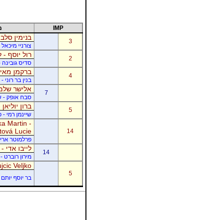
IMP
מ
בנימין סלבי
3
צורניי מיכאל 
רול יוסף - ל
2
סדיס גובינה 
ברקמן מאיר
4
בנין בר רוני 
אלישר שלמה
7
סבח אופק - של
ברון יוליאן
5
שיינמן רמי - 
a Martin -
tová Lucie
14
פרלמוטר אריק -
לייבו אדי -
14
מירון רוברט - 
jcic Veljko
5
בר יוסף יותם -