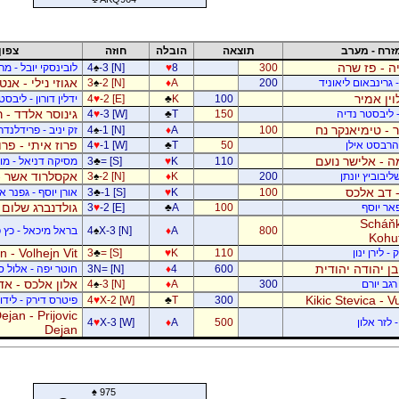
זרח - מערב
תוצאה
הובלה
חוזה
צפון
ה - פז שרה
300
8
♥
-3 [N]
♠
4
לובינסקי יובל - מ
אגוזי נילי - אנט
- גרינבאום ליאוניד
200
A
♦
-2 [N]
♠
3
וין אמיר
100
K
♣
-2 [E]
♥
4
ידלין דורון - ליבסט
גינוסר אלדד - 
- ליבסטר נדיה
150
T
♣
-3 [W]
♥
4
 - טימיאנקר נח
100
A
♦
-1 [N]
♠
4
זק יניב - פרידלנד
פרוז איתי - פר
- הרבסט אילן
50
T
♣
-1 [W]
♥
4
 - אלישר נועם
110
K
♥
= [S]
♣
3
מסיקה דניאל - מוש
אקסלרוד אשר -
יבוביץ יונתן
200
K
♦
-2 [N]
♠
3
 - דב אלכס
100
K
♥
-1 [S]
♣
3
אורן יוסף - גפנר 
גולדנברג שלום 
פאר יוסף
100
A
♣
-2 [E]
♥
3
Scháňk
800
A
♦
X-3 [N]
♠
4
בראל מיכאל - כץ פ
Kohu
 - Volhejn Vit
 לירן ינון
110
K
♥
= [S]
♣
3
 בן יהודה יהודית
600
4
♦
3N= [N]
חוטר יפה - אלול 
אלון אלכס - אד
רגב יורם
300
A
♦
-3 [N]
♠
4
Kikic Stevica - Vu
300
T
♣
X-2 [W]
♥
4
פיטרס דירק - לידור
jan - Prijovic
 לזר אלון
500
A
♦
X-3 [W]
♥
4
Dejan
♠
975