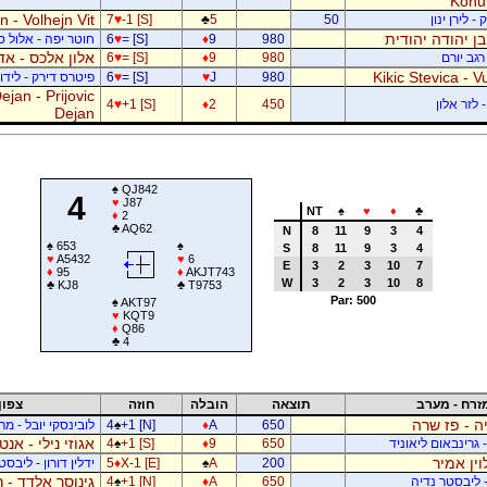
Kohu
 - Volhejn Vit
 לירן ינון
50
5
♣
-1 [S]
♥
7
 בן יהודה יהודית
980
9
♦
= [S]
♥
6
חוטר יפה - אלול 
אלון אלכס - אד
רגב יורם
980
9
♦
= [S]
♥
6
Kikic Stevica - Vu
980
J
♥
= [S]
♥
6
פיטרס דירק - לידור
jan - Prijovic
 לזר אלון
450
2
♦
+1 [S]
♥
4
Dejan
♠
QJ842
4
♥
J87
NT
♠
♥
♦
♣
♦
2
♣
AQ62
N
8
11
9
3
4
♠
653
♠
S
8
11
9
3
4
♥
A5432
♥
6
E
3
2
3
10
7
♦
95
♦
AKJT743
W
3
2
3
10
8
♣
KJ8
♣
T9753
Par: 500
♠
AKT97
♥
KQT9
♦
Q86
♣
4
זרח - מערב
תוצאה
הובלה
חוזה
צפון
ה - פז שרה
650
A
♦
+1 [N]
♠
4
לובינסקי יובל - מ
אגוזי נילי - אנט
- גרינבאום ליאוניד
650
9
♦
+1 [S]
♠
4
וין אמיר
200
A
♠
X-1 [E]
♦
5
ידלין דורון - ליבסט
גינוסר אלדד - 
- ליבסטר נדיה
650
A
♦
+1 [N]
♠
4