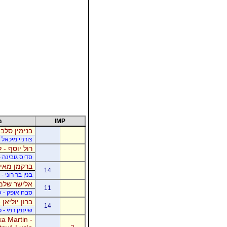
IMP
מ
בנימין סלבי
צורניי מיכאל 
רול יוסף - ל
סדיס גובינה 
ברקמן מאיר
14
בנין בר רוני 
אלישר שלמה
11
סבח אופק - של
ברון יוליאן
14
שיינמן רמי - 
a Martin -