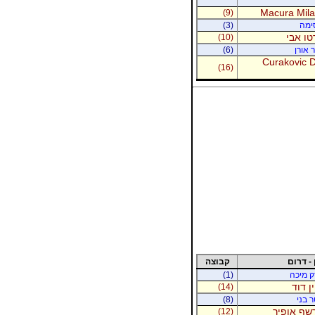
Macura Milan
(9)
סימה
(3)
טו אבי
(10)
 אורן
(6)
Curakovic De
(16)
 - דרום
קבוצה
רק מיכה
(1)
ין דוד
(14)
ר בני
(8)
רשף אופיר
(12)