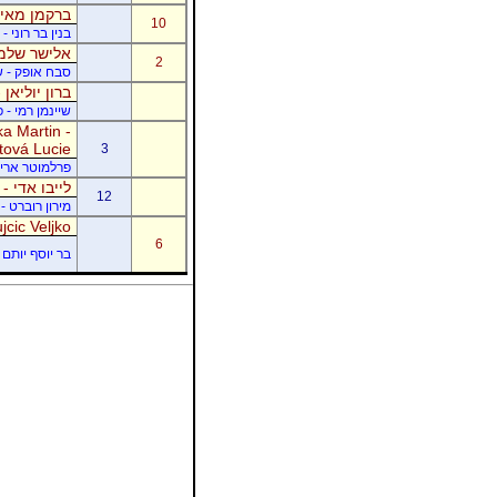
ברקמן מאיר
10
בנין בר רוני 
אלישר שלמה
2
סבח אופק - של
ברון יוליאן
שיינמן רמי - 
a Martin -
tová Lucie
3
פרלמוטר אריק -
לייבו אדי -
12
מירון רוברט - 
jcic Veljko
6
בר יוסף יותם -