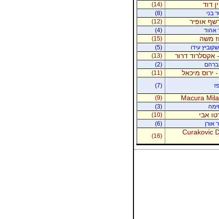
ין דוד
(14)
ר בני
(8)
רשף אופיר
(12)
ר אהוד
(4)
וז משה
(15)
קוביץ עידו
(5)
 אקסלרוד דרור
(13)
אברהם
(2)
- ירוס מיכאל
(11)
ז
(7)
Macura Milan
(9)
סימה
(3)
טו אבי
(10)
 אורן
(6)
Curakovic De
(16)