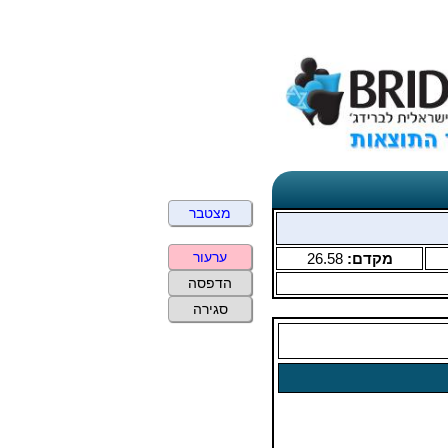
מצטבר
ערעור
מקדם:
26.58
הדפסה
סגירה