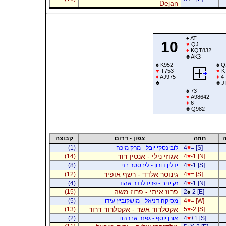
Dejan
♠
AT
10
♥
QJ
♦
KQT832
♣
AK3
♠
K952
♠
Q
♥
T753
♥
K
♦
AJ975
♦
4
♣
♣
J
♠
73
♥
A98642
♦
6
♣
Q982
ה
חוזה
צפון - דרום
קבוצה
= [S]
♥
4
לובינסקי יובל - מרק מיכה
(1)
אגוזי נילי - אנטין דוד
(14)
4
♥
-1 [N]
-1 [S]
♥
4
ידלין דורון - ליבסטר בני
(8)
גינוסר אלדד - רשף אופיר
(12)
4
♥
= [S]
-1 [N]
♥
4
זק יניב - פרידלנדר אהוד
(4)
פרוז איתי - פרוז משה
(15)
2
♠
-2 [E]
= [W]
♥
4
מסיקה דניאל - מושקוביץ עידו
(5)
אקסלרוד אשר - אקסלרוד דרור
(13)
5
♥
-2 [S]
+1 [S]
♥
4
אורן יוסף - גפנר אברהם
(2)