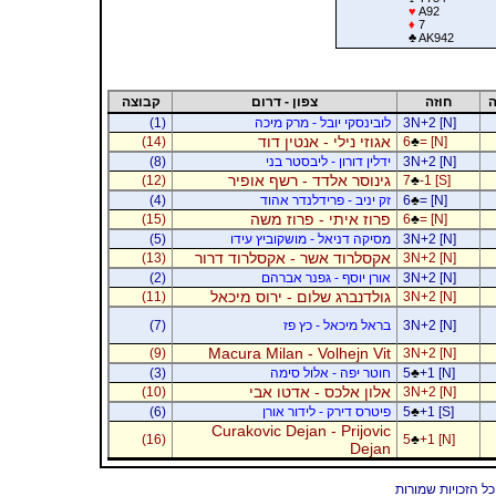
♥
A92
♦
7
♣
AK942
ה
חוזה
צפון - דרום
קבוצה
3N+2 [N]
לובינסקי יובל - מרק מיכה
(1)
אגוזי נילי - אנטין דוד
(14)
6
♣
= [N]
3N+2 [N]
ידלין דורון - ליבסטר בני
(8)
גינוסר אלדד - רשף אופיר
(12)
7
♣
-1 [S]
= [N]
♣
6
זק יניב - פרידלנדר אהוד
(4)
פרוז איתי - פרוז משה
(15)
6
♣
= [N]
3N+2 [N]
מסיקה דניאל - מושקוביץ עידו
(5)
אקסלרוד אשר - אקסלרוד דרור
(13)
3N+2 [N]
3N+2 [N]
אורן יוסף - גפנר אברהם
(2)
גולדנברג שלום - ירוס מיכאל
(11)
3N+2 [N]
3N+2 [N]
בראל מיכאל - כץ פז
(7)
Macura Milan - Volhejn Vit
(9)
3N+2 [N]
+1 [N]
♣
5
חוטר יפה - אלול סימה
(3)
אלון אלכס - אדטו אבי
(10)
3N+2 [N]
+1 [S]
♣
5
פיטרס דירק - לידור אורן
(6)
Curakovic Dejan - Prijovic
(16)
5
♣
+1 [N]
Dejan