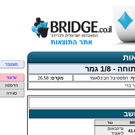
ות
מצטבר
ערעור
ף:
הפסטיבל הבינלאומי
מקדם:
26.58
 ברי
הדפסה
סגירה
שב
IM
נגד
גרינבאום
41.
ליאוניד