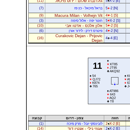
גולדנברג שלום - ירוס מיכאל
(11)
5
♠
X-2 [E]
-2 [N]
♦
5
בראל מיכאל - כץ פז
(7)
Macura Milan - Volhejn Vit
(9)
4
♥
-1 [S]
X-2 [S]
♥
5
חוטר יפה - אלול סימה
(3)
אלון אלכס - אדטו אבי
(10)
5
♥
-2 [S]
-2 [N]
♥
4
פיטרס דירק - לידור אורן
(6)
Curakovic Dejan - Prijovic
(16)
4
♠
-4 [E]
Dejan
♠
11
♥
KT85
♦
JT95
♣
AKQ92
♠
54
♠
K
♥
QJ72
♥
A
♦
K874
♦
6
♣
765
♣
J
♠
AT986
♥
643
♦
AQ2
♣
T8
ה
חוזה
צפון - דרום
קבוצה
X-2 [E]
♠
2
לובינסקי יובל - מרק מיכה
(1)
אגוזי נילי - אנטין דוד
(14)
2
♠
X-2 [E]