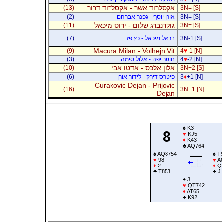
אקסלרוד אשר - אקסלרוד דרור
(13)
3N= [S]
3N= [S]
אורן יוסף - גפנר אברהם
(2)
גולדנברג שלום - ירוס מיכאל
(11)
3N= [S]
3N-1 [S]
בראל מיכאל - כץ פז
(7)
Macura Milan - Volhejn Vit
(9)
4
♥
-1 [N]
-2 [N]
♥
4
חוטר יפה - אלול סימה
(3)
אלון אלכס - אדטו אבי
(10)
3N+2 [S]
+1 [N]
♦
3
פיטרס דירק - לידור אורן
(6)
Curakovic Dejan - Prijovic
(16)
3N+1 [N]
Dejan
♠
K3
8
♥
KJ5
♦
K43
♣
AQ764
♠
AQ8754
♠
T
♥
98
♥
A
♦
2
♦
Q
♣
T853
♣
J
♠
J
♥
QT742
♦
AT65
♣
K92