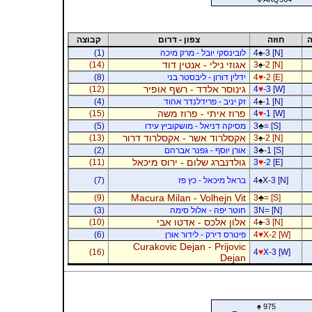
ה
חוזה
צפון - דרום
קבוצה
-3 [N]
♠
4
לובינסקי יובל - מרק מיכה
(1)
אגוזי נילי - אנטין דוד
(14)
3
♠
-2 [N]
-2 [E]
♥
4
ידלין דורון - ליבסטר בני
(8)
גינוסר אלדד - רשף אופיר
(12)
4
♥
-3 [W]
-1 [N]
♠
4
זק יניב - פרידלנדר אהוד
(4)
פרוז איתי - פרוז משה
(15)
4
♥
-1 [W]
= [S]
♣
3
מסיקה דניאל - מושקוביץ עידו
(5)
אקסלרוד אשר - אקסלרוד דרור
(13)
3
♠
-2 [N]
-1 [S]
♣
3
אורן יוסף - גפנר אברהם
(2)
גולדנברג שלום - ירוס מיכאל
(11)
3
♥
-2 [E]
X-3 [N]
♠
4
בראל מיכאל - כץ פז
(7)
Macura Milan - Volhejn Vit
(9)
3
♣
= [S]
3N= [N]
חוטר יפה - אלול סימה
(3)
אלון אלכס - אדטו אבי
(10)
4
♠
-3 [N]
X-2 [W]
♥
4
פיטרס דירק - לידור אורן
(6)
Curakovic Dejan - Prijovic
(16)
4
♥
X-3 [W]
Dejan
♠
975