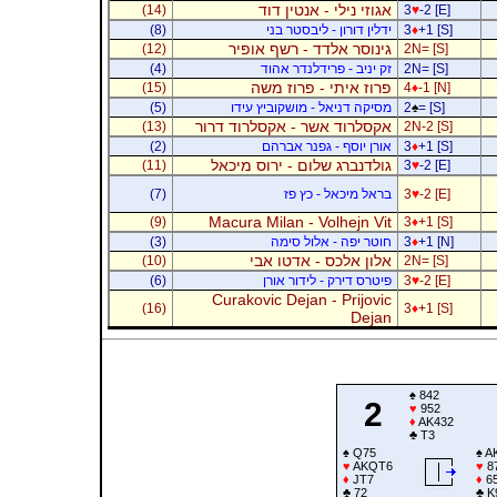
אגוזי נילי - אנטין דוד
(14)
3
♥
-2 [E]
+1 [S]
♦
3
ידלין דורון - ליבסטר בני
(8)
גינוסר אלדד - רשף אופיר
(12)
2N= [S]
2N= [S]
זק יניב - פרידלנדר אהוד
(4)
פרוז איתי - פרוז משה
(15)
4
♦
-1 [N]
= [S]
♠
2
מסיקה דניאל - מושקוביץ עידו
(5)
אקסלרוד אשר - אקסלרוד דרור
(13)
2N-2 [S]
+1 [S]
♦
3
אורן יוסף - גפנר אברהם
(2)
גולדנברג שלום - ירוס מיכאל
(11)
3
♥
-2 [E]
-2 [E]
♥
3
בראל מיכאל - כץ פז
(7)
Macura Milan - Volhejn Vit
(9)
3
♦
+1 [S]
+1 [N]
♦
3
חוטר יפה - אלול סימה
(3)
אלון אלכס - אדטו אבי
(10)
2N= [S]
-2 [E]
♥
3
פיטרס דירק - לידור אורן
(6)
Curakovic Dejan - Prijovic
(16)
3
♦
+1 [S]
Dejan
♠
842
2
♥
952
♦
AK432
♣
T3
♠
Q75
♠
A
♥
AKQT6
♥
8
♦
JT7
♦
6
♣
72
♣
K