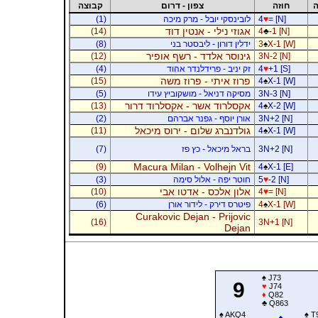
ה
חוזה
צפון - דרום
קבוצה
= [N]
♥
4
לובינסקי יובל - מרק מיכה
(1)
אגוזי נילי - אנטין דוד
(14)
4
♣
-1 [N]
X-1 [W]
♠
3
ידלין דורון - ליבסטר בני
(8)
גינוסר אלדד - רשף אופיר
(12)
3N-2 [N]
+1 [S]
♥
4
זק יניב - פרידלנדר אהוד
(4)
פרוז איתי - פרוז משה
(15)
4
♠
X-1 [W]
3N-3 [N]
מסיקה דניאל - מושקוביץ עידו
(5)
אקסלרוד אשר - אקסלרוד דרור
(13)
4
♠
X-2 [W]
3N+2 [N]
אורן יוסף - גפנר אברהם
(2)
גולדנברג שלום - ירוס מיכאל
(11)
4
♠
X-1 [W]
3N+2 [N]
בראל מיכאל - כץ פז
(7)
Macura Milan - Volhejn Vit
(9)
4
♠
X-1 [E]
-2 [N]
♥
5
חוטר יפה - אלול סימה
(3)
אלון אלכס - אדטו אבי
(10)
4
♥
= [N]
X-1 [W]
♠
4
פיטרס דירק - לידור אורן
(6)
Curakovic Dejan - Prijovic
(16)
3N+1 [N]
Dejan
♠
J73
9
♥
J74
♦
Q82
♣
Q863
♠
AKQ4
♠
T