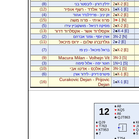
X-2 [E]
♠
2
ידלין דורון - ליבסטר בני
(8)
גינוסר אלדד - רשף אופיר
(12)
1
♠
X-1 [E]
X-2 [E]
♠
2
זק יניב - פרידלנדר אהוד
(4)
פרוז איתי - פרוז משה
(15)
3
♥
-1 [N]
X-2 [E]
♠
2
מסיקה דניאל - מושקוביץ עידו
(5)
אקסלרוד אשר - אקסלרוד דרור
(13)
2
♣
X-4 [E]
3N-2 [N]
אורן יוסף - גפנר אברהם
(2)
גולדנברג שלום - ירוס מיכאל
(11)
2
♠
-2 [E]
X-2 [E]
♠
2
בראל מיכאל - כץ פז
(7)
Macura Milan - Volhejn Vit
(9)
3N-3 [S]
1N+1 [S]
חוטר יפה - אלול סימה
(3)
אלון אלכס - אדטו אבי
(10)
3N-1 [S]
X-1 [E]
♠
1
פיטרס דירק - לידור אורן
(6)
Curakovic Dejan - Prijovic
(16)
1
♠
X-1 [E]
Dejan
♠
A8
12
♥
KQ5
♦
A6
♣
QJT863
♠
QJ9
♠
K
♥
T763
♥
J
♦
KT953
♦
Q
♣
7
♣
5
♠
T754