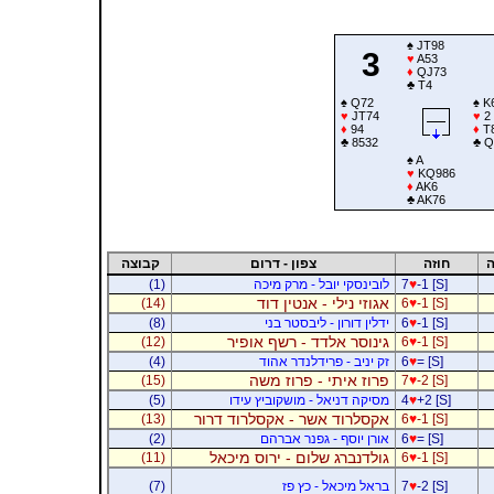
♠
JT98
3
♥
A53
♦
QJ73
♣
T4
♠
Q72
♠
K
♥
JT74
♥
2
♦
94
♦
T
♣
8532
♣
Q
♠
A
♥
KQ986
♦
AK6
♣
AK76
ה
חוזה
צפון - דרום
קבוצה
-1 [S]
♥
7
לובינסקי יובל - מרק מיכה
(1)
אגוזי נילי - אנטין דוד
(14)
6
♥
-1 [S]
-1 [S]
♥
6
ידלין דורון - ליבסטר בני
(8)
גינוסר אלדד - רשף אופיר
(12)
6
♥
-1 [S]
= [S]
♥
6
זק יניב - פרידלנדר אהוד
(4)
פרוז איתי - פרוז משה
(15)
7
♥
-2 [S]
+2 [S]
♥
4
מסיקה דניאל - מושקוביץ עידו
(5)
אקסלרוד אשר - אקסלרוד דרור
(13)
6
♥
-1 [S]
= [S]
♥
6
אורן יוסף - גפנר אברהם
(2)
גולדנברג שלום - ירוס מיכאל
(11)
6
♥
-1 [S]
-2 [S]
♥
7
בראל מיכאל - כץ פז
(7)