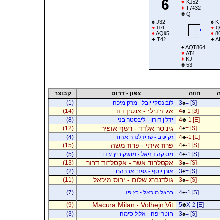
6
♥
KJ52
♦
T7432
♣
Q
♠
J32
♠
K
♥
876
♥
Q
♦
AQ95
♦
8
♣
T42
♣
A
♠
AQT864
♥
AT4
♦
KJ
♣
53
ה
חוזה
צפון - דרום
קבוצה
= [S]
♠
3
לובינסקי יובל - מרק מיכה
(1)
אגוזי נילי - אנטין דוד
(14)
4
♠
-1 [S]
-1 [E]
♣
4
ידלין דורון - ליבסטר בני
(8)
גינוסר אלדד - רשף אופיר
(12)
4
♠
= [S]
-1 [E]
♣
4
זק יניב - פרידלנדר אהוד
(4)
פרוז איתי - פרוז משה
(15)
4
♠
-1 [S]
-1 [S]
♠
4
מסיקה דניאל - מושקוביץ עידו
(5)
אקסלרוד אשר - אקסלרוד דרור
(13)
3
♠
= [S]
= [S]
♠
3
אורן יוסף - גפנר אברהם
(2)
גולדנברג שלום - ירוס מיכאל
(11)
3
♠
= [S]
-1 [S]
♠
4
בראל מיכאל - כץ פז
(7)
Macura Milan - Volhejn Vit
(9)
5
♣
X-2 [E]
= [S]
♠
3
חוטר יפה - אלול סימה
(3)