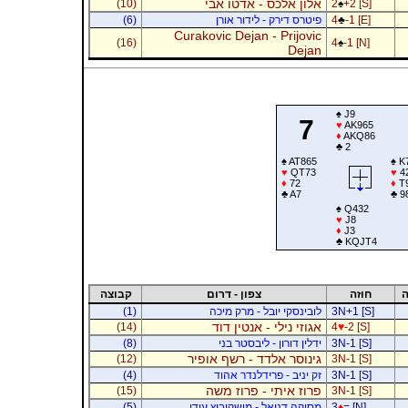
אלון אלכס - אדטו אבי
(10)
2
♠
+2 [S]
-1 [E]
♣
4
פיטרס דירק - לידור אורן
(6)
Curakovic Dejan - Prijovic
(16)
4
♠
-1 [N]
Dejan
♠
J9
7
♥
AK965
♦
AKQ86
♣
2
♠
AT865
♠
K
♥
QT73
♥
4
♦
72
♦
T
♣
A7
♣
9
♠
Q432
♥
J8
♦
J3
♣
KQJT4
ה
חוזה
צפון - דרום
קבוצה
3N+1 [S]
לובינסקי יובל - מרק מיכה
(1)
אגוזי נילי - אנטין דוד
(14)
4
♥
-2 [S]
3N-1 [S]
ידלין דורון - ליבסטר בני
(8)
גינוסר אלדד - רשף אופיר
(12)
3N-1 [S]
3N-1 [S]
זק יניב - פרידלנדר אהוד
(4)
פרוז איתי - פרוז משה
(15)
3N-1 [S]
= [N]
♦
3
מסיקה דניאל - מושקוביץ עידו
(5)