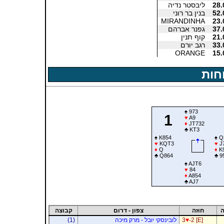
28.
ליבסטר נדיה
52.
בנין בר רוני
MIRANDINHA
23.
37.
גפנר אברהם
21.
קוף תנין
33.
רגב יורם
ORANGE
15.
חות
♠
973
1
♥
A9
♦
JT732
♣
KT3
♠
K854
♠
Q
♥
KQT3
♥
J
♦
Q
♦
K
♣
Q864
♣
9
♠
AJT6
♥
84
♦
A854
♣
AJ7
ה
חוזה
צפון - דרום
קבוצה
-2 [E]
♥
3
לובינסקי יובל - מרק מיכה
(1)