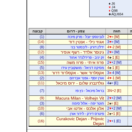
♠
J6
♥
J4
♦
Q98
♣
AQJ654
ה
חוזה
צפון - דרום
קבוצה
= [W]
♥
2
לובינסקי יובל - מרק מיכה
(1)
אגוזי נילי - אנטין דוד
(14)
3
♥
= [W]
-2 [W]
♥
4
ידלין דורון - ליבסטר בני
(8)
גינוסר אלדד - רשף אופיר
(12)
2
♥
= [W]
-1 [E]
♠
4
זק יניב - פרידלנדר אהוד
(4)
פרוז איתי - פרוז משה
(15)
2
♥
+2 [W]
-1 [E]
♠
4
מסיקה דניאל - מושקוביץ עידו
(5)
אקסלרוד אשר - אקסלרוד דרור
(13)
3
♦
-4 [W]
-1 [W]
♥
4
אורן יוסף - גפנר אברהם
(2)
גולדנברג שלום - ירוס מיכאל
(11)
4
♠
= [E]
3N+2 [E]
בראל מיכאל - כץ פז
(7)
Macura Milan - Volhejn Vit
(9)
2
♥
+2 [W]
= [E]
♠
2
חוטר יפה - אלול סימה
(3)
אלון אלכס - אדטו אבי
(10)
2
♥
+2 [W]
+1 [E]
♠
2
פיטרס דירק - לידור אורן
(6)
Curakovic Dejan - Prijovic
(16)
2
♥
+1 [E]
Dejan