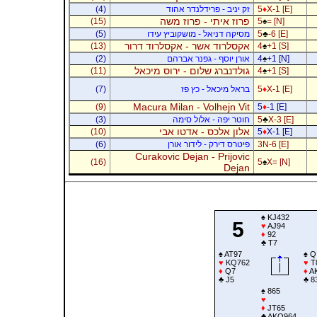
X-1 [E]
♦
5
זק יניב - פרידלנדר אהוד
(4)
פרוז איתי - פרוז משה
(15)
5
♠
= [N]
-6 [E]
♣
5
מסיקה דניאל - מושקוביץ עידו
(5)
אקסלרוד אשר - אקסלרוד דרור
(13)
4
♠
+1 [S]
+1 [N]
♠
4
אורן יוסף - גפנר אברהם
(2)
גולדנברג שלום - ירוס מיכאל
(11)
4
♠
+1 [S]
X-1 [E]
♦
5
בראל מיכאל - כץ פז
(7)
Macura Milan - Volhejn Vit
(9)
5
♦
-1 [E]
X-3 [E]
♣
5
חוטר יפה - אלול סימה
(3)
אלון אלכס - אדטו אבי
(10)
5
♦
X-1 [E]
3N-6 [E]
פיטרס דירק - לידור אורן
(6)
Curakovic Dejan - Prijovic
(16)
5
♠
X= [N]
Dejan
♠
KJ432
5
♥
AJ94
♦
92
♣
T7
♠
AT97
♠
Q
♥
KQ762
♥
T
♦
Q7
♦
A
♣
J5
♣
8
♠
865
♥
♦
JT65
♣
AKQ964