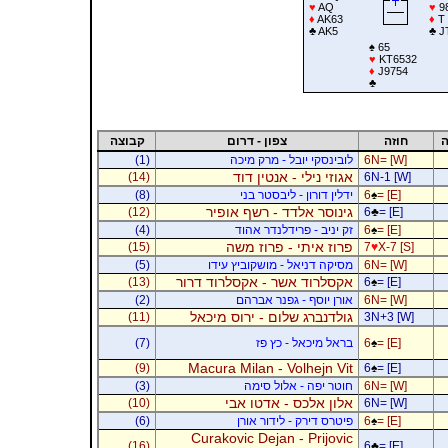
♥
AQ
♥
9
♦
AK63
♦
T
♣
AK5
♣
J
♠
65
♥
KT6532
♦
J9754
♣
ה
חוזה
צפון - דרום
קבוצה
6N= [W]
לובינסקי יובל - מרק מיכה
(1)
אגוזי נילי - אנטין דוד
(14)
6N-1 [W]
= [E]
♠
6
ידלין דורון - ליבסטר בני
(8)
גינוסר אלדד - רשף אופיר
(12)
6
♣
= [E]
= [E]
♠
6
זק יניב - פרידלנדר אהוד
(4)
פרוז איתי - פרוז משה
(15)
7
♥
X-7 [S]
6N= [W]
מסיקה דניאל - מושקוביץ עידו
(5)
אקסלרוד אשר - אקסלרוד דרור
(13)
6
♠
= [E]
6N= [W]
אורן יוסף - גפנר אברהם
(2)
גולדנברג שלום - ירוס מיכאל
(11)
3N+3 [W]
= [E]
♠
6
בראל מיכאל - כץ פז
(7)
Macura Milan - Volhejn Vit
(9)
6
♠
= [E]
6N= [W]
חוטר יפה - אלול סימה
(3)
אלון אלכס - אדטו אבי
(10)
6N= [W]
= [E]
♠
6
פיטרס דירק - לידור אורן
(6)
Curakovic Dejan - Prijovic
(16)
6
♣
= [E]