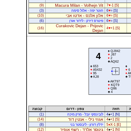
Macura Milan - Volhejn Vit
(9)
7
♥
-1 [S]
= [S]
♥
6
חוטר יפה - אלול סימה
(3)
אלון אלכס - אדטו אבי
(10)
6
♥
= [S]
= [S]
♥
6
פיטרס דירק - לידור אורן
(6)
Curakovic Dejan - Prijovic
(16)
4
♥
+1 [S]
Dejan
♠
QJ842
4
♥
J87
♦
2
♣
AQ62
♠
653
♠
♥
A5432
♥
6
♦
95
♦
AK
♣
KJ8
♣
T
♠
AKT97
♥
KQT9
♦
Q86
♣
4
ה
חוזה
צפון - דרום
קבוצה
+1 [N]
♠
4
לובינסקי יובל - מרק מיכה
(1)
אגוזי נילי - אנטין דוד
(14)
4
♠
+1 [S]
X-1 [E]
♦
5
ידלין דורון - ליבסטר בני
(8)
גינוסר אלדד - רשף אופיר
(12)
4
♠
+1 [N]