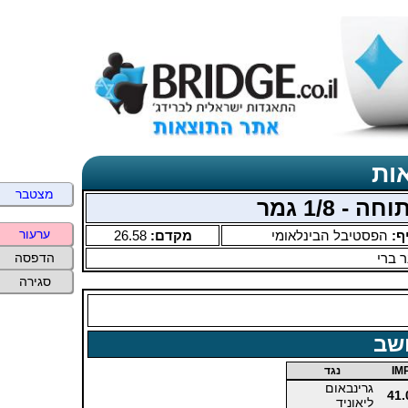
ות
מצטבר
ערעור
ף:
הפסטיבל הבינלאומי
מקדם:
26.58
 ברי
הדפסה
סגירה
שב
IM
נגד
גרינבאום
41.
ליאוניד