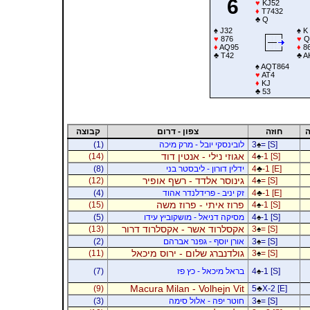
6
♥
KJ52
♦
T7432
♣
Q
♠
J32
♠
K
♥
876
♥
Q
♦
AQ95
♦
8
♣
T42
♣
A
♠
AQT864
♥
AT4
♦
KJ
♣
53
ה
חוזה
צפון - דרום
קבוצה
= [S]
♠
3
לובינסקי יובל - מרק מיכה
(1)
אגוזי נילי - אנטין דוד
(14)
4
♠
-1 [S]
-1 [E]
♣
4
ידלין דורון - ליבסטר בני
(8)
גינוסר אלדד - רשף אופיר
(12)
4
♠
= [S]
-1 [E]
♣
4
זק יניב - פרידלנדר אהוד
(4)
פרוז איתי - פרוז משה
(15)
4
♠
-1 [S]
-1 [S]
♠
4
מסיקה דניאל - מושקוביץ עידו
(5)
אקסלרוד אשר - אקסלרוד דרור
(13)
3
♠
= [S]
= [S]
♠
3
אורן יוסף - גפנר אברהם
(2)
גולדנברג שלום - ירוס מיכאל
(11)
3
♠
= [S]
-1 [S]
♠
4
בראל מיכאל - כץ פז
(7)
Macura Milan - Volhejn Vit
(9)
5
♣
X-2 [E]
= [S]
♠
3
חוטר יפה - אלול סימה
(3)