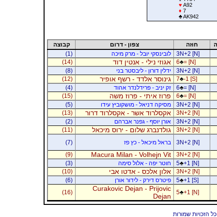
♥
A92
♦
7
♣
AK942
ה
חוזה
צפון - דרום
קבוצה
3N+2 [N]
לובינסקי יובל - מרק מיכה
(1)
אגוזי נילי - אנטין דוד
(14)
6
♣
= [N]
3N+2 [N]
ידלין דורון - ליבסטר בני
(8)
גינוסר אלדד - רשף אופיר
(12)
7
♣
-1 [S]
= [N]
♣
6
זק יניב - פרידלנדר אהוד
(4)
פרוז איתי - פרוז משה
(15)
6
♣
= [N]
3N+2 [N]
מסיקה דניאל - מושקוביץ עידו
(5)
אקסלרוד אשר - אקסלרוד דרור
(13)
3N+2 [N]
3N+2 [N]
אורן יוסף - גפנר אברהם
(2)
גולדנברג שלום - ירוס מיכאל
(11)
3N+2 [N]
3N+2 [N]
בראל מיכאל - כץ פז
(7)
Macura Milan - Volhejn Vit
(9)
3N+2 [N]
+1 [N]
♣
5
חוטר יפה - אלול סימה
(3)
אלון אלכס - אדטו אבי
(10)
3N+2 [N]
+1 [S]
♣
5
פיטרס דירק - לידור אורן
(6)
Curakovic Dejan - Prijovic
(16)
5
♣
+1 [N]
Dejan