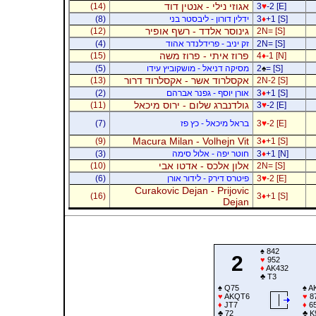
אגוזי נילי - אנטין דוד
(14)
3
♥
-2 [E]
+1 [S]
♦
3
ידלין דורון - ליבסטר בני
(8)
גינוסר אלדד - רשף אופיר
(12)
2N= [S]
2N= [S]
זק יניב - פרידלנדר אהוד
(4)
פרוז איתי - פרוז משה
(15)
4
♦
-1 [N]
= [S]
♠
2
מסיקה דניאל - מושקוביץ עידו
(5)
אקסלרוד אשר - אקסלרוד דרור
(13)
2N-2 [S]
+1 [S]
♦
3
אורן יוסף - גפנר אברהם
(2)
גולדנברג שלום - ירוס מיכאל
(11)
3
♥
-2 [E]
-2 [E]
♥
3
בראל מיכאל - כץ פז
(7)
Macura Milan - Volhejn Vit
(9)
3
♦
+1 [S]
+1 [N]
♦
3
חוטר יפה - אלול סימה
(3)
אלון אלכס - אדטו אבי
(10)
2N= [S]
-2 [E]
♥
3
פיטרס דירק - לידור אורן
(6)
Curakovic Dejan - Prijovic
(16)
3
♦
+1 [S]
Dejan
♠
842
2
♥
952
♦
AK432
♣
T3
♠
Q75
♠
A
♥
AKQT6
♥
8
♦
JT7
♦
6
♣
72
♣
K