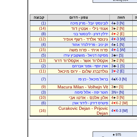
ה
חוזה
צפון - דרום
קבוצה
-3 [N]
♠
4
לובינסקי יובל - מרק מיכה
(1)
אגוזי נילי - אנטין דוד
(14)
3
♠
-2 [N]
-2 [E]
♥
4
ידלין דורון - ליבסטר בני
(8)
גינוסר אלדד - רשף אופיר
(12)
4
♥
-3 [W]
-1 [N]
♠
4
זק יניב - פרידלנדר אהוד
(4)
פרוז איתי - פרוז משה
(15)
4
♥
-1 [W]
= [S]
♣
3
מסיקה דניאל - מושקוביץ עידו
(5)
אקסלרוד אשר - אקסלרוד דרור
(13)
3
♠
-2 [N]
-1 [S]
♣
3
אורן יוסף - גפנר אברהם
(2)
גולדנברג שלום - ירוס מיכאל
(11)
3
♥
-2 [E]
X-3 [N]
♠
4
בראל מיכאל - כץ פז
(7)
Macura Milan - Volhejn Vit
(9)
3
♣
= [S]
3N= [N]
חוטר יפה - אלול סימה
(3)
אלון אלכס - אדטו אבי
(10)
4
♠
-3 [N]
X-2 [W]
♥
4
פיטרס דירק - לידור אורן
(6)
Curakovic Dejan - Prijovic
(16)
4
♥
X-3 [W]
Dejan
♠
975