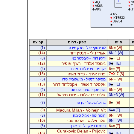
♥
AQ
♥
9
♦
AK63
♦
T
♣
AK5
♣
J
♠
65
♥
KT6532
♦
J9754
♣
ה
חוזה
צפון - דרום
קבוצה
6N= [W]
לובינסקי יובל - מרק מיכה
(1)
אגוזי נילי - אנטין דוד
(14)
6N-1 [W]
= [E]
♠
6
ידלין דורון - ליבסטר בני
(8)
גינוסר אלדד - רשף אופיר
(12)
6
♣
= [E]
= [E]
♠
6
זק יניב - פרידלנדר אהוד
(4)
פרוז איתי - פרוז משה
(15)
7
♥
X-7 [S]
6N= [W]
מסיקה דניאל - מושקוביץ עידו
(5)
אקסלרוד אשר - אקסלרוד דרור
(13)
6
♠
= [E]
6N= [W]
אורן יוסף - גפנר אברהם
(2)
גולדנברג שלום - ירוס מיכאל
(11)
3N+3 [W]
= [E]
♠
6
בראל מיכאל - כץ פז
(7)
Macura Milan - Volhejn Vit
(9)
6
♠
= [E]
6N= [W]
חוטר יפה - אלול סימה
(3)
אלון אלכס - אדטו אבי
(10)
6N= [W]
= [E]
♠
6
פיטרס דירק - לידור אורן
(6)
Curakovic Dejan - Prijovic
(16)
6
♣
= [E]