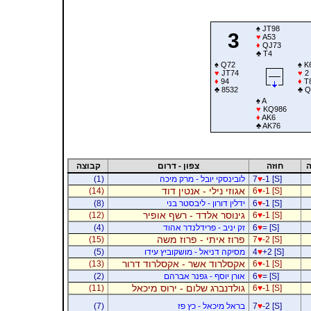
♠
JT98
3
♥
A53
♦
QJ73
♣
T4
♠
Q72
♠
K
♥
JT74
♥
2
♦
94
♦
T
♣
8532
♣
Q
♠
A
♥
KQ986
♦
AK6
♣
AK76
ה
חוזה
צפון - דרום
קבוצה
-1 [S]
♥
7
לובינסקי יובל - מרק מיכה
(1)
אגוזי נילי - אנטין דוד
(14)
6
♥
-1 [S]
-1 [S]
♥
6
ידלין דורון - ליבסטר בני
(8)
גינוסר אלדד - רשף אופיר
(12)
6
♥
-1 [S]
= [S]
♥
6
זק יניב - פרידלנדר אהוד
(4)
פרוז איתי - פרוז משה
(15)
7
♥
-2 [S]
+2 [S]
♥
4
מסיקה דניאל - מושקוביץ עידו
(5)
אקסלרוד אשר - אקסלרוד דרור
(13)
6
♥
-1 [S]
= [S]
♥
6
אורן יוסף - גפנר אברהם
(2)
גולדנברג שלום - ירוס מיכאל
(11)
6
♥
-1 [S]
-2 [S]
♥
7
בראל מיכאל - כץ פז
(7)