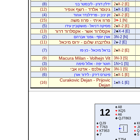
X-2 [E]
♠
2
ידלין דורון - ליבסטר בני
(8)
גינוסר אלדד - רשף אופיר
(12)
1
♠
X-1 [E]
X-2 [E]
♠
2
זק יניב - פרידלנדר אהוד
(4)
פרוז איתי - פרוז משה
(15)
3
♥
-1 [N]
X-2 [E]
♠
2
מסיקה דניאל - מושקוביץ עידו
(5)
אקסלרוד אשר - אקסלרוד דרור
(13)
2
♣
X-4 [E]
3N-2 [N]
אורן יוסף - גפנר אברהם
(2)
גולדנברג שלום - ירוס מיכאל
(11)
2
♠
-2 [E]
X-2 [E]
♠
2
בראל מיכאל - כץ פז
(7)
Macura Milan - Volhejn Vit
(9)
3N-3 [S]
1N+1 [S]
חוטר יפה - אלול סימה
(3)
אלון אלכס - אדטו אבי
(10)
3N-1 [S]
X-1 [E]
♠
1
פיטרס דירק - לידור אורן
(6)
Curakovic Dejan - Prijovic
(16)
1
♠
X-1 [E]
Dejan
♠
A8
12
♥
KQ5
♦
A6
♣
QJT863
♠
QJ9
♠
K
♥
T763
♥
J
♦
KT953
♦
Q
♣
7
♣
5
♠
T754