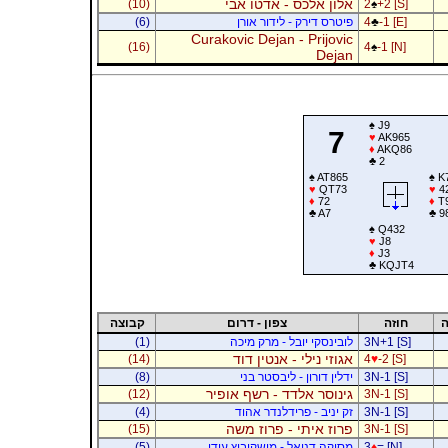
אלון אלכס - אדטו אבי
(10)
2
♠
+2 [S]
-1 [E]
♣
4
פיטרס דירק - לידור אורן
(6)
Curakovic Dejan - Prijovic
(16)
4
♠
-1 [N]
Dejan
♠
J9
7
♥
AK965
♦
AKQ86
♣
2
♠
AT865
♠
K
♥
QT73
♥
4
♦
72
♦
T
♣
A7
♣
9
♠
Q432
♥
J8
♦
J3
♣
KQJT4
ה
חוזה
צפון - דרום
קבוצה
3N+1 [S]
לובינסקי יובל - מרק מיכה
(1)
אגוזי נילי - אנטין דוד
(14)
4
♥
-2 [S]
3N-1 [S]
ידלין דורון - ליבסטר בני
(8)
גינוסר אלדד - רשף אופיר
(12)
3N-1 [S]
3N-1 [S]
זק יניב - פרידלנדר אהוד
(4)
פרוז איתי - פרוז משה
(15)
3N-1 [S]
= [N]
♦
3
מסיקה דניאל - מושקוביץ עידו
(5)