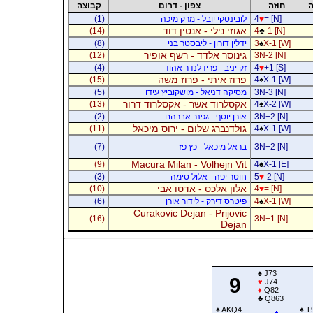
ה
חוזה
צפון - דרום
קבוצה
= [N]
♥
4
לובינסקי יובל - מרק מיכה
(1)
אגוזי נילי - אנטין דוד
(14)
4
♣
-1 [N]
X-1 [W]
♠
3
ידלין דורון - ליבסטר בני
(8)
גינוסר אלדד - רשף אופיר
(12)
3N-2 [N]
+1 [S]
♥
4
זק יניב - פרידלנדר אהוד
(4)
פרוז איתי - פרוז משה
(15)
4
♠
X-1 [W]
3N-3 [N]
מסיקה דניאל - מושקוביץ עידו
(5)
אקסלרוד אשר - אקסלרוד דרור
(13)
4
♠
X-2 [W]
3N+2 [N]
אורן יוסף - גפנר אברהם
(2)
גולדנברג שלום - ירוס מיכאל
(11)
4
♠
X-1 [W]
3N+2 [N]
בראל מיכאל - כץ פז
(7)
Macura Milan - Volhejn Vit
(9)
4
♠
X-1 [E]
-2 [N]
♥
5
חוטר יפה - אלול סימה
(3)
אלון אלכס - אדטו אבי
(10)
4
♥
= [N]
X-1 [W]
♠
4
פיטרס דירק - לידור אורן
(6)
Curakovic Dejan - Prijovic
(16)
3N+1 [N]
Dejan
♠
J73
9
♥
J74
♦
Q82
♣
Q863
♠
AKQ4
♠
T