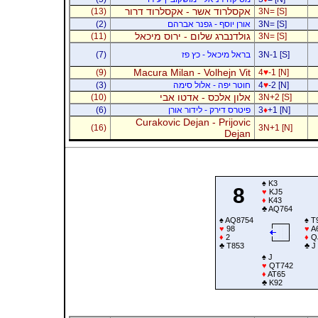
אקסלרוד אשר - אקסלרוד דרור
(13)
3N= [S]
3N= [S]
אורן יוסף - גפנר אברהם
(2)
גולדנברג שלום - ירוס מיכאל
(11)
3N= [S]
3N-1 [S]
בראל מיכאל - כץ פז
(7)
Macura Milan - Volhejn Vit
(9)
4
♥
-1 [N]
-2 [N]
♥
4
חוטר יפה - אלול סימה
(3)
אלון אלכס - אדטו אבי
(10)
3N+2 [S]
+1 [N]
♦
3
פיטרס דירק - לידור אורן
(6)
Curakovic Dejan - Prijovic
(16)
3N+1 [N]
Dejan
♠
K3
8
♥
KJ5
♦
K43
♣
AQ764
♠
AQ8754
♠
T
♥
98
♥
A
♦
2
♦
Q
♣
T853
♣
J
♠
J
♥
QT742
♦
AT65
♣
K92