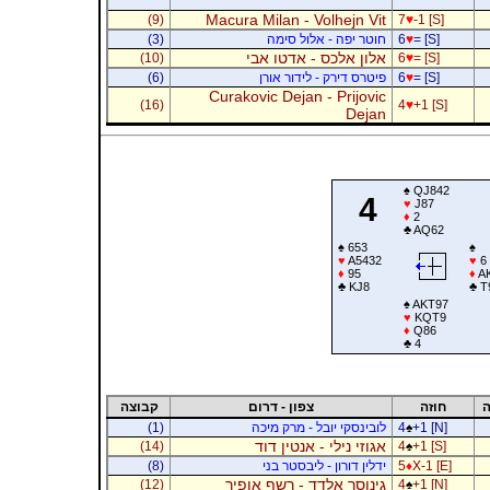
Macura Milan - Volhejn Vit
(9)
7
♥
-1 [S]
= [S]
♥
6
חוטר יפה - אלול סימה
(3)
אלון אלכס - אדטו אבי
(10)
6
♥
= [S]
= [S]
♥
6
פיטרס דירק - לידור אורן
(6)
Curakovic Dejan - Prijovic
(16)
4
♥
+1 [S]
Dejan
♠
QJ842
4
♥
J87
♦
2
♣
AQ62
♠
653
♠
♥
A5432
♥
6
♦
95
♦
AK
♣
KJ8
♣
T
♠
AKT97
♥
KQT9
♦
Q86
♣
4
ה
חוזה
צפון - דרום
קבוצה
+1 [N]
♠
4
לובינסקי יובל - מרק מיכה
(1)
אגוזי נילי - אנטין דוד
(14)
4
♠
+1 [S]
X-1 [E]
♦
5
ידלין דורון - ליבסטר בני
(8)
גינוסר אלדד - רשף אופיר
(12)
4
♠
+1 [N]