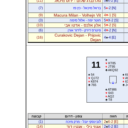
גולדנברג שלום - ירוס מיכאל
(11)
5
♠
X-2 [E]
-2 [N]
♦
5
בראל מיכאל - כץ פז
(7)
Macura Milan - Volhejn Vit
(9)
4
♥
-1 [S]
X-2 [S]
♥
5
חוטר יפה - אלול סימה
(3)
אלון אלכס - אדטו אבי
(10)
5
♥
-2 [S]
-2 [N]
♥
4
פיטרס דירק - לידור אורן
(6)
Curakovic Dejan - Prijovic
(16)
4
♠
-4 [E]
Dejan
♠
11
♥
KT85
♦
JT95
♣
AKQ92
♠
54
♠
K
♥
QJ72
♥
A
♦
K874
♦
6
♣
765
♣
J
♠
AT986
♥
643
♦
AQ2
♣
T8
ה
חוזה
צפון - דרום
קבוצה
X-2 [E]
♠
2
לובינסקי יובל - מרק מיכה
(1)
אגוזי נילי - אנטין דוד
(14)
2
♠
X-2 [E]