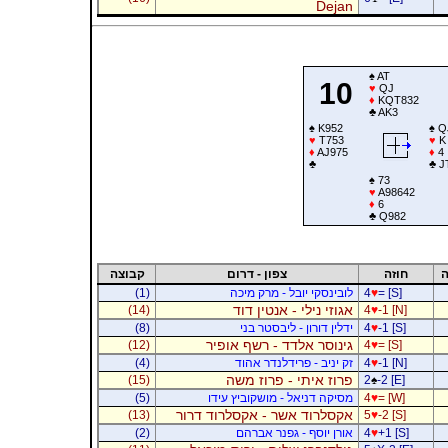
Dejan
♠
AT
10
♥
QJ
♦
KQT832
♣
AK3
♠
K952
♠
Q
♥
T753
♥
K
♦
AJ975
♦
4
♣
♣
J
♠
73
♥
A98642
♦
6
♣
Q982
ה
חוזה
צפון - דרום
קבוצה
= [S]
♥
4
לובינסקי יובל - מרק מיכה
(1)
אגוזי נילי - אנטין דוד
(14)
4
♥
-1 [N]
-1 [S]
♥
4
ידלין דורון - ליבסטר בני
(8)
גינוסר אלדד - רשף אופיר
(12)
4
♥
= [S]
-1 [N]
♥
4
זק יניב - פרידלנדר אהוד
(4)
פרוז איתי - פרוז משה
(15)
2
♠
-2 [E]
= [W]
♥
4
מסיקה דניאל - מושקוביץ עידו
(5)
אקסלרוד אשר - אקסלרוד דרור
(13)
5
♥
-2 [S]
+1 [S]
♥
4
אורן יוסף - גפנר אברהם
(2)