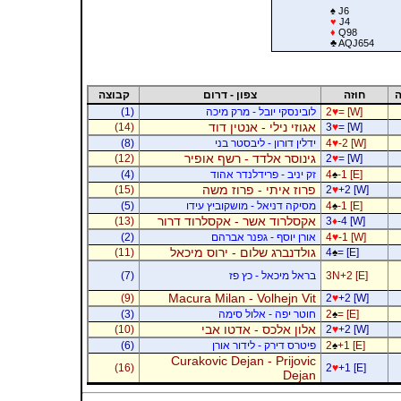
♠
J6
♥
J4
♦
Q98
♣
AQJ654
ה
חוזה
צפון - דרום
קבוצה
= [W]
♥
2
לובינסקי יובל - מרק מיכה
(1)
אגוזי נילי - אנטין דוד
(14)
3
♥
= [W]
-2 [W]
♥
4
ידלין דורון - ליבסטר בני
(8)
גינוסר אלדד - רשף אופיר
(12)
2
♥
= [W]
-1 [E]
♠
4
זק יניב - פרידלנדר אהוד
(4)
פרוז איתי - פרוז משה
(15)
2
♥
+2 [W]
-1 [E]
♠
4
מסיקה דניאל - מושקוביץ עידו
(5)
אקסלרוד אשר - אקסלרוד דרור
(13)
3
♦
-4 [W]
-1 [W]
♥
4
אורן יוסף - גפנר אברהם
(2)
גולדנברג שלום - ירוס מיכאל
(11)
4
♠
= [E]
3N+2 [E]
בראל מיכאל - כץ פז
(7)
Macura Milan - Volhejn Vit
(9)
2
♥
+2 [W]
= [E]
♠
2
חוטר יפה - אלול סימה
(3)
אלון אלכס - אדטו אבי
(10)
2
♥
+2 [W]
+1 [E]
♠
2
פיטרס דירק - לידור אורן
(6)
Curakovic Dejan - Prijovic
(16)
2
♥
+1 [E]
Dejan