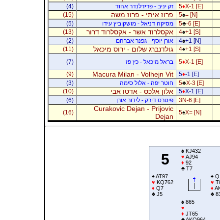
X-1 [E]
♦
5
זק יניב - פרידלנדר אהוד
(4)
פרוז איתי - פרוז משה
(15)
5
♠
= [N]
-6 [E]
♣
5
מסיקה דניאל - מושקוביץ עידו
(5)
אקסלרוד אשר - אקסלרוד דרור
(13)
4
♠
+1 [S]
+1 [N]
♠
4
אורן יוסף - גפנר אברהם
(2)
גולדנברג שלום - ירוס מיכאל
(11)
4
♠
+1 [S]
X-1 [E]
♦
5
בראל מיכאל - כץ פז
(7)
Macura Milan - Volhejn Vit
(9)
5
♦
-1 [E]
X-3 [E]
♣
5
חוטר יפה - אלול סימה
(3)
אלון אלכס - אדטו אבי
(10)
5
♦
X-1 [E]
3N-6 [E]
פיטרס דירק - לידור אורן
(6)
Curakovic Dejan - Prijovic
(16)
5
♠
X= [N]
Dejan
♠
KJ432
5
♥
AJ94
♦
92
♣
T7
♠
AT97
♠
Q
♥
KQ762
♥
T
♦
Q7
♦
A
♣
J5
♣
8
♠
865
♥
♦
JT65
♣
AKQ964