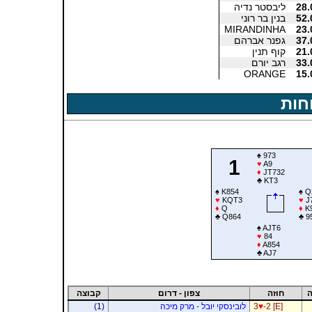
28.
ליבסטר נדיה
52.
בנין בר רוני
MIRANDINHA
23.
37.
גפנר אברהם
21.
קוף תנין
33.
רגב יורם
ORANGE
15.
חות
♠
973
1
♥
A9
♦
JT732
♣
KT3
♠
K854
♠
Q
♥
KQT3
♥
J
♦
Q
♦
K
♣
Q864
♣
9
♠
AJT6
♥
84
♦
A854
♣
AJ7
ה
חוזה
צפון - דרום
קבוצה
-2 [E]
♥
3
לובינסקי יובל - מרק מיכה
(1)