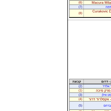
Macura Milan
(6)
סימה
(7)
Curakovic De
(8)
 - דרום
קבוצה
ר אלדד
(2)
 מרק מיכה
(1)
סט אילן
(3)
 אקסלרוד דרור
(4)
אברהם
(5)