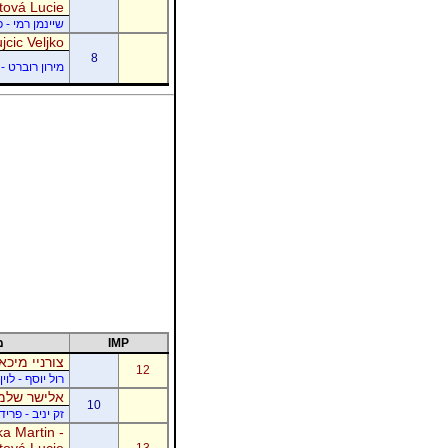
tová Lucie
שיינמן רמי - 
jcic Veljko
8
מירון רוברט - 
IMP
מ
צורניי מיכא
12
רול יוסף - לוי
אלישר שלמה
10
זק יניב - פרי
a Martin -
tová Lucie
13