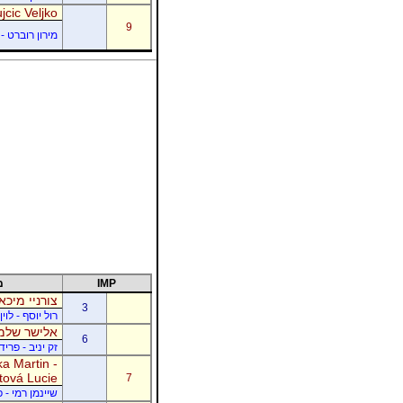
jcic Veljko
9
מירון רוברט - 
IMP
מ
צורניי מיכא
3
רול יוסף - לוי
אלישר שלמה
6
זק יניב - פרי
a Martin -
tová Lucie
7
שיינמן רמי - 