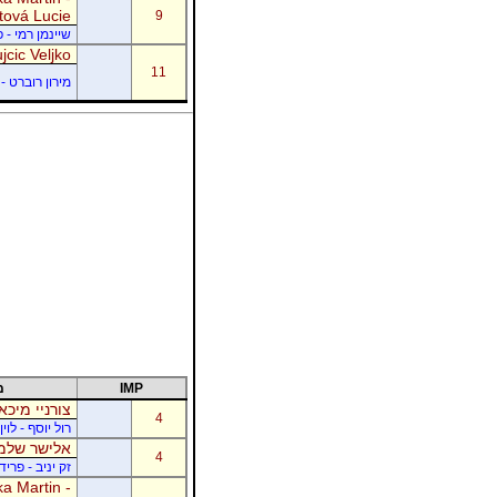
tová Lucie
9
שיינמן רמי - 
jcic Veljko
11
מירון רוברט - 
IMP
מ
צורניי מיכא
4
רול יוסף - לוי
אלישר שלמה
4
זק יניב - פרי
a Martin -