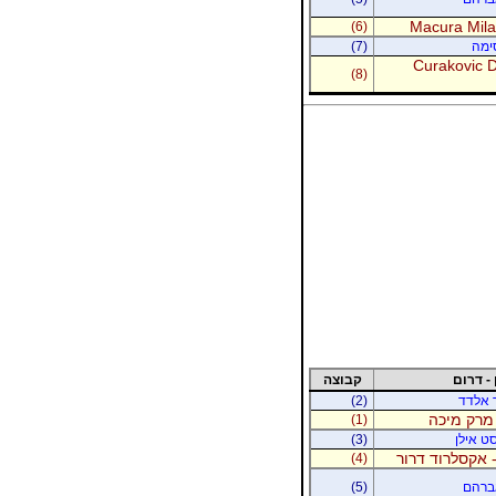
Macura Milan
(6)
סימה
(7)
Curakovic De
(8)
 - דרום
קבוצה
ר אלדד
(2)
 מרק מיכה
(1)
סט אילן
(3)
 אקסלרוד דרור
(4)
אברהם
(5)