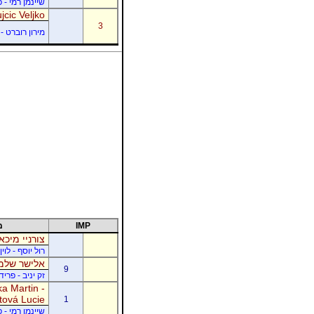
שיינמן רמי - 
jcic Veljko
3
מירון רוברט - 
IMP
מ
צורניי מיכא
רול יוסף - לוי
אלישר שלמה
9
זק יניב - פרי
a Martin -
tová Lucie
1
שיינמן רמי - 