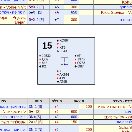
Kohu
 - Volhejn Vit
פאר יוסף
300
A
♠
X-2 [E]
♥
5
Kikic Stevica - Vu
650
A
♥
X= [S]
♠
5
חוטר יפה - אלול 
jan - Prijovic
רגב יורם
300
T
♣
X-2 [E]
♥
5
Dejan
♠
KQ864
15
♥
T
♦
KT6
♣
J643
♠
J9532
♠
AT
♥
Q32
♥
J975
♦
842
♦
Q753
♣
K2
♣
Q87
♠
7
♥
AK864
♦
AJ9
♣
AT95
זרח - מערב
תוצאה
הובלה
חוזה
צפון
ל - גרינבאום ליאוניד
100
4
♦
3N-1 [S]
בירמן אלון - גינוס
לובינסקי יובל -
ן אמיר
600
2
♦
= [S]
♣
5
 - אלישר נועם
600
3
♠
3N= [S]
בנין בר רוני - הרב
אקסלרוד אשר -
דלנדר אהוד
150
4
♦
+3 [S]
♣
2
Scháňk
200
6
♦
3N-2 [N]
אורן יוסף - גפנר 
Kohu