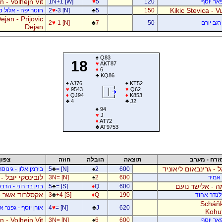
 - Volhejn Vit
פאר יוסף
120
5
♥
1N+1 [W]
Kikic Stevica - Vu
150
5
♣
-3 [N]
♥
2
חוטר יפה - אלול 
jan - Prijovic
רגב יורם
50
7
♣
-1 [N]
♥
2
Dejan
♠
Q83
18
♥
AKT87
♦
6
♣
KQ86
♠
AJ76
♠
KT52
♥
9543
♥
Q62
♦
QJ94
♦
K853
♣
4
♣
J2
♠
94
♥
J
♦
AT72
♣
AT9753
זרח - מערב
תוצאה
הובלה
חוזה
צפון
ל - גרינבאום ליאוניד
600
2
♠
= [N]
♣
5
בירמן אלון - גינוס
לובינסקי יובל -
ן אמיר
600
2
♠
3N= [N]
 - אלישר נועם
600
Q
♦
= [S]
♣
5
בנין בר רוני - הרב
אקסלרוד אשר -
דלנדר אהוד
190
Q
♦
+4 [S]
♣
3
Scháňk
620
J
♣
= [N]
♥
4
אורן יוסף - גפנר 
Kohu
 - Volhejn Vit
פאר יוסף
600
6
♠
3N= [N]