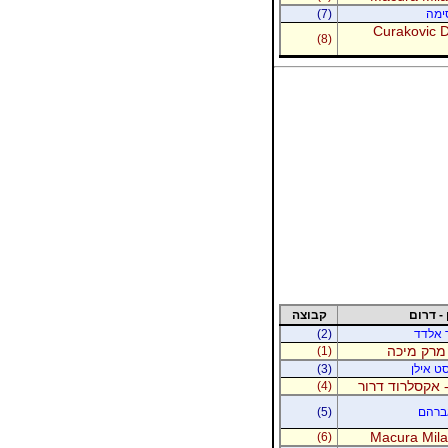
סימה
(7)
Curakovic De
(8)
 - דרום
קבוצה
ר אלדד
(2)
 מרק מיכה
(1)
סט אילן
(3)
 אקסלרוד דרור
(4)
אברהם
(5)
Macura Milan
(6)