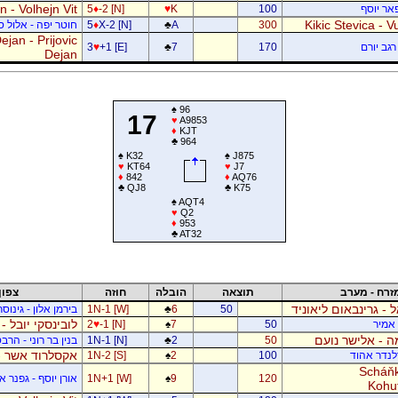
 - Volhejn Vit
פאר יוסף
100
K
♥
-2 [N]
♦
5
Kikic Stevica - Vu
300
A
♣
X-2 [N]
♦
5
חוטר יפה - אלול 
jan - Prijovic
רגב יורם
170
7
♣
+1 [E]
♥
3
Dejan
♠
96
17
♥
A9853
♦
KJT
♣
964
♠
K32
♠
J875
♥
KT64
♥
J7
♦
842
♦
AQ76
♣
QJ8
♣
K75
♠
AQT4
♥
Q2
♦
953
♣
AT32
זרח - מערב
תוצאה
הובלה
חוזה
צפון
ל - גרינבאום ליאוניד
50
6
♣
1N-1 [W]
בירמן אלון - גינוס
לובינסקי יובל -
ן אמיר
50
7
♠
-1 [N]
♥
2
 - אלישר נועם
50
2
♣
1N-1 [N]
בנין בר רוני - הרב
אקסלרוד אשר -
דלנדר אהוד
100
2
♠
1N-2 [S]
Scháňk
120
9
♠
1N+1 [W]
אורן יוסף - גפנר 
Kohu