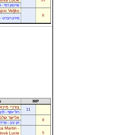
שיינמן רמי - 
jcic Veljko
6
מירון רוברט - 
IMP
מ
צורניי מיכא
11
רול יוסף - לוי
אלישר שלמה
8
זק יניב - פרי
a Martin -
tová Lucie
5