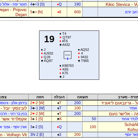
Kikic Stevica - Vu
190
Q
♦
+3 [S]
♣
4
חוטר יפה - אלול 
jan - Prijovic
רגב יורם
600
8
♦
= [N]
♣
5
Dejan
♠
T4
19
♥
QT87
♦
AT6
♣
A432
♠
J
♠
AQ52
♥
AJ932
♥
4
♦
QJ8
♦
9432
♣
KQ87
♣
T965
♠
K98763
♥
K65
♦
K75
♣
J
זרח - מערב
תוצאה
הובלה
חוזה
צפון
ל - גרינבאום ליאוניד
200
T
♠
-2 [W]
♥
2
בירמן אלון - גינוס
לובינסקי יובל -
ן אמיר
100
T
♠
-1 [W]
♣
3
 - אלישר נועם
200
T
♠
-2 [W]
♥
2
בנין בר רוני - הרב
אקסלרוד אשר -
דלנדר אהוד
50
K
♣
-1 [S]
♠
3
Scháňk
100
Q
♦
-2 [S]
♠
3
אורן יוסף - גפנר 
Kohu
 - Volhejn Vit
פאר יוסף
200
3
♠
3N-2 [E]