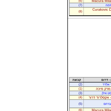
Macura Milan
(6)
סימה
(7)
Curakovic De
(8)
 - דרום
קבוצה
ר אלדד
(2)
 מרק מיכה
(1)
סט אילן
(3)
 אקסלרוד דרור
(4)
אברהם
(5)
Macura Milan
(6)