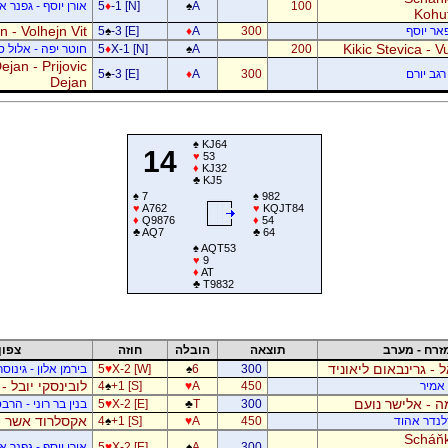
100
A
♠
-1 [N]
♦
5
אורן יוסף - גפנר 
Kohu
 - Volhejn Vit
פאר יוסף
300
A
♦
-3 [E]
♠
5
Kikic Stevica - Vu
200
A
♠
X-1 [N]
♦
5
חוטר יפה - אלול 
jan - Prijovic
רגב יורם
300
A
♦
-3 [E]
♠
5
Dejan
♠
KJ64
14
♥
53
♦
KJ32
♣
KJ5
♠
7
♠
982
♥
A762
♥
KQJT84
♦
Q9876
♦
54
♣
AQ7
♣
64
♠
AQT53
♥
9
♦
AT
♣
T9832
זרח - מערב
תוצאה
הובלה
חוזה
צפון
ל - גרינבאום ליאוניד
300
6
♠
X-2 [W]
♥
5
בירמן אלון - גינוס
לובינסקי יובל -
ן אמיר
450
A
♥
+1 [S]
♠
4
 - אלישר נועם
300
T
♣
X-2 [E]
♥
5
בנין בר רוני - הרב
אקסלרוד אשר -
דלנדר אהוד
450
A
♥
+1 [S]
♠
4
Scháňk
300
A
♠
X-2 [E]
♥
5
אורן יוסף - גפנר 