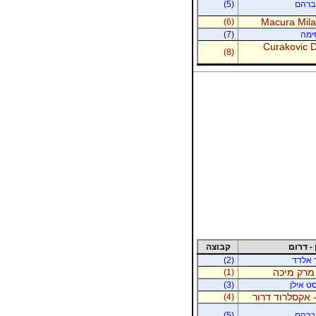
אברהם
(5)
Macura Milan
(6)
סימה
(7)
Curakovic De
(8)
 - דרום
קבוצה
ר אלדד
(2)
 מרק מיכה
(1)
סט אילן
(3)
 אקסלרוד דרור
(4)
אברהם
(5)