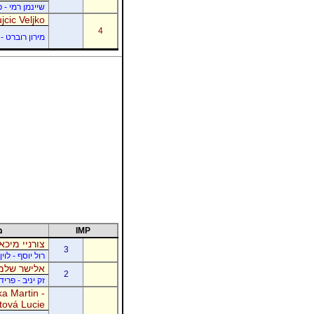
שיינמן רמי - 
jcic Veljko
4
מירון רוברט - 
IMP
מ
צורניי מיכא
3
רול יוסף - לוי
אלישר שלמה
2
זק יניב - פרי
a Martin -
tová Lucie