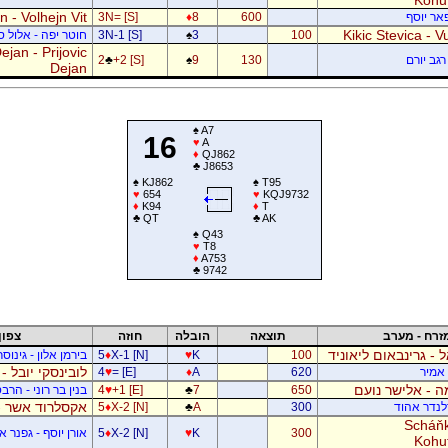
 - Volhejn Vit
פאר יוסף
600
8
♦
3N= [S]
Kikic Stevica - Vu
100
3
♠
3N-1 [S]
חוטר יפה - אלול 
jan - Prijovic
רגב יורם
130
9
♠
+2 [S]
♣
2
Dejan
♠
A7
16
♥
A
♦
QJ862
♣
J8653
♠
KJ862
♠
T95
♥
654
♥
KQJ9732
♦
K94
♦
T
♣
QT
♣
AK
♠
Q43
♥
T8
♦
A753
♣
9742
זרח - מערב
תוצאה
הובלה
חוזה
צפון
ל - גרינבאום ליאוניד
100
K
♥
X-1 [N]
♦
5
בירמן אלון - גינוס
לובינסקי יובל -
ן אמיר
620
A
♦
= [E]
♥
4
 - אלישר נועם
650
7
♣
+1 [E]
♥
4
בנין בר רוני - הרב
אקסלרוד אשר -
דלנדר אהוד
300
A
♣
X-2 [N]
♦
5
Scháňk
300
K
♥
X-2 [N]
♦
5
אורן יוסף - גפנר 
Kohu