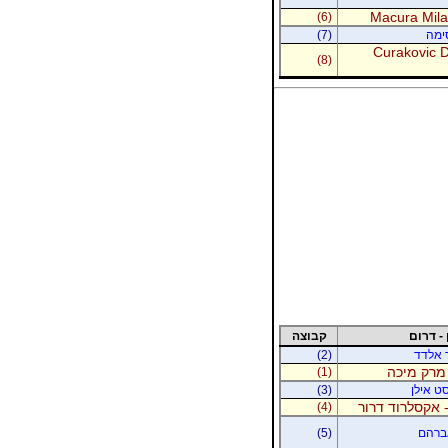
Macura Milan
(6)
סימה
(7)
Curakovic De
(8)
 - דרום
קבוצה
ר אלדד
(2)
 מרק מיכה
(1)
סט אילן
(3)
 אקסלרוד דרור
(4)
אברהם
(5)