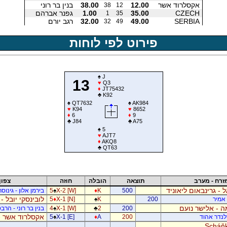
אקסלרוד אשר
12.00
38.00
בנין בר רוני
38
12
CZECH
35.00
1.00
גפנר אברהם
1
35
SERBIA
49.00
32.00
רגב יורם
32
49
פירוט לפי לוחות
♠
J
13
♥
Q3
♦
JT75432
♣
K92
♠
QT7632
♠
AK984
♥
K94
♥
8652
♦
6
♦
9
♣
J84
♣
A75
♠
5
♥
AJT7
♦
AKQ8
♣
QT63
זרח - מערב
תוצאה
הובלה
חוזה
צפון
ל - גרינבאום ליאוניד
500
K
♦
X-2 [W]
♠
5
בירמן אלון - גינוס
לובינסקי יובל -
ן אמיר
200
K
♠
X-1 [N]
♦
5
 - אלישר נועם
200
2
♣
X-1 [W]
♠
4
בנין בר רוני - הרב
אקסלרוד אשר -
דלנדר אהוד
200
A
♦
X-1 [E]
♠
5
Scháňk