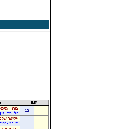
IMP
מ
צורניי מיכא
12
רול יוסף - לוי
אלישר שלמה
זק יניב - פרי
a Martin -