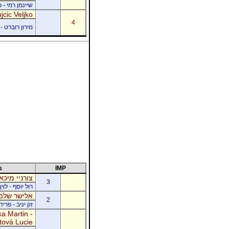
שיינמן רמי - 
jcic Veljko
4
מירון רוברט - 
IMP
מ
צורניי מיכא
3
רול יוסף - לוי
אלישר שלמה
2
זק יניב - פרי
a Martin -
tová Lucie