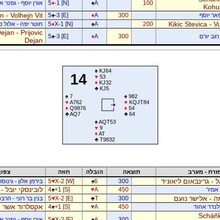
100
A
♠
-1 [N]
♦
5
אורן יוסף - גפנר 
Kohu
 - Volhejn Vit
פאר יוסף
300
A
♦
-3 [E]
♠
5
Kikic Stevica - Vu
200
A
♠
X-1 [N]
♦
5
חוטר יפה - אלול 
jan - Prijovic
רגב יורם
300
A
♦
-3 [E]
♠
5
Dejan
♠
KJ64
14
♥
53
♦
KJ32
♣
KJ5
♠
7
♠
982
♥
A762
♥
KQJT84
♦
Q9876
♦
54
♣
AQ7
♣
64
♠
AQT53
♥
9
♦
AT
♣
T9832
זרח - מערב
תוצאה
הובלה
חוזה
צפון
ל - גרינבאום ליאוניד
300
6
♠
X-2 [W]
♥
5
בירמן אלון - גינוס
לובינסקי יובל -
ן אמיר
450
A
♥
+1 [S]
♠
4
 - אלישר נועם
300
T
♣
X-2 [E]
♥
5
בנין בר רוני - הרב
אקסלרוד אשר -
דלנדר אהוד
450
A
♥
+1 [S]
♠
4
Scháňk
300
A
♠
X-2 [E]
♥
5
אורן יוסף - גפנר 