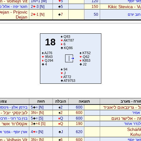
 - Volhejn Vit
פאר יוסף
120
5
♥
1N+1 [W]
Kikic Stevica - Vu
150
5
♣
-3 [N]
♥
2
חוטר יפה - אלול 
jan - Prijovic
רגב יורם
50
7
♣
-1 [N]
♥
2
Dejan
♠
Q83
18
♥
AKT87
♦
6
♣
KQ86
♠
AJ76
♠
KT52
♥
9543
♥
Q62
♦
QJ94
♦
K853
♣
4
♣
J2
♠
94
♥
J
♦
AT72
♣
AT9753
זרח - מערב
תוצאה
הובלה
חוזה
צפון
ל - גרינבאום ליאוניד
600
2
♠
= [N]
♣
5
בירמן אלון - גינוס
לובינסקי יובל -
ן אמיר
600
2
♠
3N= [N]
 - אלישר נועם
600
Q
♦
= [S]
♣
5
בנין בר רוני - הרב
אקסלרוד אשר -
דלנדר אהוד
190
Q
♦
+4 [S]
♣
3
Scháňk
620
J
♣
= [N]
♥
4
אורן יוסף - גפנר 
Kohu
 - Volhejn Vit
פאר יוסף
600
6
♠
3N= [N]