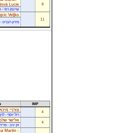
tová Lucie
9
שיינמן רמי - 
jcic Veljko
11
מירון רוברט - 
IMP
מ
צורניי מיכא
4
רול יוסף - לוי
אלישר שלמה
4
זק יניב - פרי
a Martin -