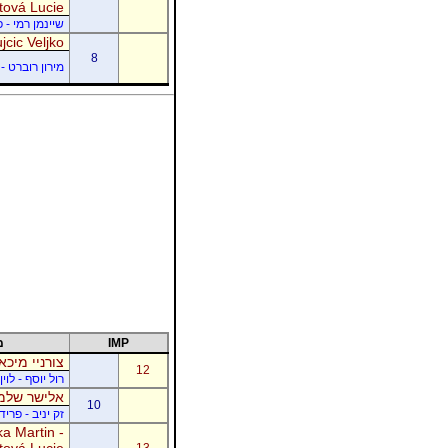
tová Lucie
שיינמן רמי - 
jcic Veljko
8
מירון רוברט - 
IMP
מ
צורניי מיכא
12
רול יוסף - לוי
אלישר שלמה
10
זק יניב - פרי
a Martin -
tová Lucie
13