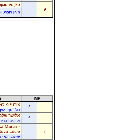
jcic Veljko
9
מירון רוברט - 
IMP
מ
צורניי מיכא
3
רול יוסף - לוי
אלישר שלמה
6
זק יניב - פרי
a Martin -
tová Lucie
7
שיינמן רמי - 