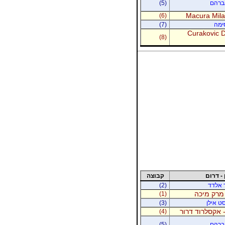
אברהם
(5)
Macura Milan
(6)
סימה
(7)
Curakovic De
(8)
 - דרום
קבוצה
ר אלדד
(2)
 מרק מיכה
(1)
סט אילן
(3)
 אקסלרוד דרור
(4)
אברהם
(5)