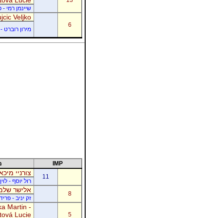
שיינמן רמי - 
jcic Veljko
6
מירון רוברט - 
IMP
מ
צורניי מיכא
11
רול יוסף - לוי
אלישר שלמה
8
זק יניב - פרי
a Martin -
tová Lucie
5