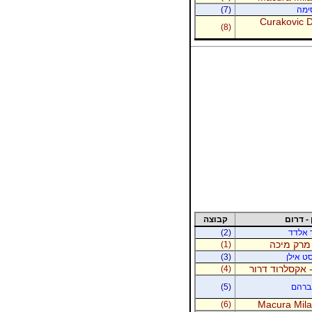
סימה
(7)
Curakovic De
(8)
 - דרום
קבוצה
ר אלדד
(2)
 מרק מיכה
(1)
סט אילן
(3)
 אקסלרוד דרור
(4)
אברהם
(5)
Macura Milan
(6)