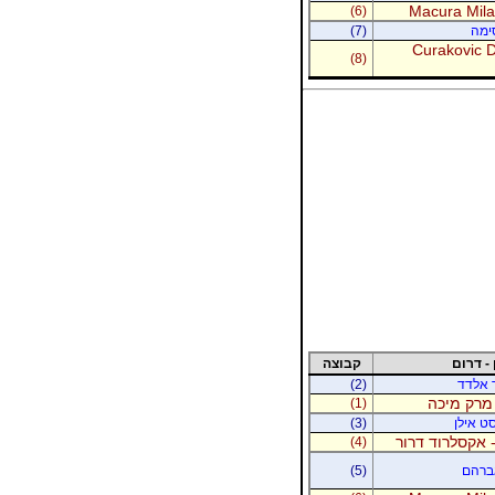
Macura Milan
(6)
סימה
(7)
Curakovic De
(8)
 - דרום
קבוצה
ר אלדד
(2)
 מרק מיכה
(1)
סט אילן
(3)
 אקסלרוד דרור
(4)
אברהם
(5)