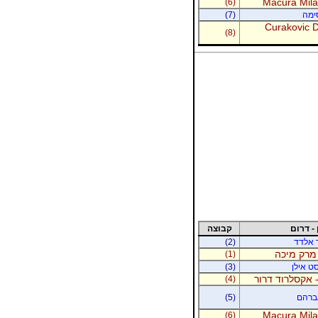
Macura Milan
(6)
סימה
(7)
Curakovic De
(8)
 - דרום
קבוצה
ר אלדד
(2)
 מרק מיכה
(1)
סט אילן
(3)
 אקסלרוד דרור
(4)
אברהם
(5)
Macura Milan
(6)