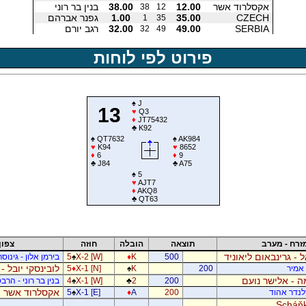
אקסלרוד אשר
12.00
38.00
בנין בר רוני
38
12
CZECH
35.00
1.00
גפנר אברהם
1
35
SERBIA
49.00
32.00
רגב יורם
32
49
פירוט לפי לוחות
♠
J
13
♥
Q3
♦
JT75432
♣
K92
♠
QT7632
♠
AK984
♥
K94
♥
8652
♦
6
♦
9
♣
J84
♣
A75
♠
5
♥
AJT7
♦
AKQ8
♣
QT63
זרח - מערב
תוצאה
הובלה
חוזה
צפון
ל - גרינבאום ליאוניד
500
K
♦
X-2 [W]
♠
5
בירמן אלון - גינוס
לובינסקי יובל -
ן אמיר
200
K
♠
X-1 [N]
♦
5
 - אלישר נועם
200
2
♣
X-1 [W]
♠
4
בנין בר רוני - הרב
אקסלרוד אשר -
דלנדר אהוד
200
A
♦
X-1 [E]
♠
5
Scháňk