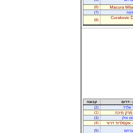
Macura Milan
(6)
סימה
(7)
Curakovic De
(8)
 - דרום
קבוצה
ר אלדד
(2)
 מרק מיכה
(1)
סט אילן
(3)
 אקסלרוד דרור
(4)
אברהם
(5)