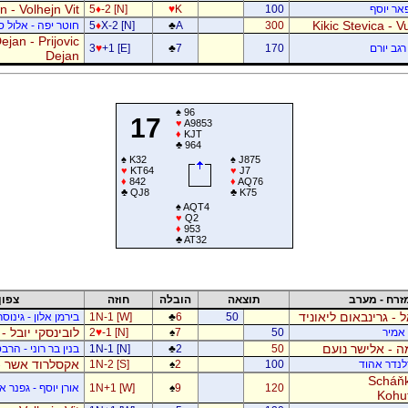
 - Volhejn Vit
פאר יוסף
100
K
♥
-2 [N]
♦
5
Kikic Stevica - Vu
300
A
♣
X-2 [N]
♦
5
חוטר יפה - אלול 
jan - Prijovic
רגב יורם
170
7
♣
+1 [E]
♥
3
Dejan
♠
96
17
♥
A9853
♦
KJT
♣
964
♠
K32
♠
J875
♥
KT64
♥
J7
♦
842
♦
AQ76
♣
QJ8
♣
K75
♠
AQT4
♥
Q2
♦
953
♣
AT32
זרח - מערב
תוצאה
הובלה
חוזה
צפון
ל - גרינבאום ליאוניד
50
6
♣
1N-1 [W]
בירמן אלון - גינוס
לובינסקי יובל -
ן אמיר
50
7
♠
-1 [N]
♥
2
 - אלישר נועם
50
2
♣
1N-1 [N]
בנין בר רוני - הרב
אקסלרוד אשר -
דלנדר אהוד
100
2
♠
1N-2 [S]
Scháňk
120
9
♠
1N+1 [W]
אורן יוסף - גפנר 
Kohu