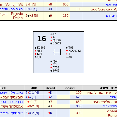
 - Volhejn Vit
פאר יוסף
600
8
♦
3N= [S]
Kikic Stevica - Vu
100
3
♠
3N-1 [S]
חוטר יפה - אלול 
jan - Prijovic
רגב יורם
130
9
♠
+2 [S]
♣
2
Dejan
♠
A7
16
♥
A
♦
QJ862
♣
J8653
♠
KJ862
♠
T95
♥
654
♥
KQJ9732
♦
K94
♦
T
♣
QT
♣
AK
♠
Q43
♥
T8
♦
A753
♣
9742
זרח - מערב
תוצאה
הובלה
חוזה
צפון
ל - גרינבאום ליאוניד
100
K
♥
X-1 [N]
♦
5
בירמן אלון - גינוס
לובינסקי יובל -
ן אמיר
620
A
♦
= [E]
♥
4
 - אלישר נועם
650
7
♣
+1 [E]
♥
4
בנין בר רוני - הרב
אקסלרוד אשר -
דלנדר אהוד
300
A
♣
X-2 [N]
♦
5
Scháňk
300
K
♥
X-2 [N]
♦
5
אורן יוסף - גפנר 
Kohu