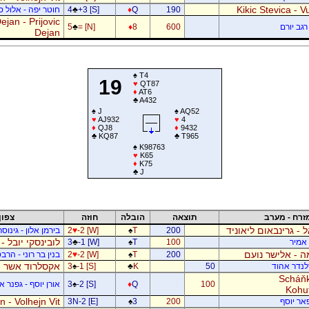
Kikic Stevica - Vu
190
Q
♦
+3 [S]
♣
4
חוטר יפה - אלול 
jan - Prijovic
רגב יורם
600
8
♦
= [N]
♣
5
Dejan
♠
T4
19
♥
QT87
♦
AT6
♣
A432
♠
J
♠
AQ52
♥
AJ932
♥
4
♦
QJ8
♦
9432
♣
KQ87
♣
T965
♠
K98763
♥
K65
♦
K75
♣
J
זרח - מערב
תוצאה
הובלה
חוזה
צפון
ל - גרינבאום ליאוניד
200
T
♠
-2 [W]
♥
2
בירמן אלון - גינוס
לובינסקי יובל -
ן אמיר
100
T
♠
-1 [W]
♣
3
 - אלישר נועם
200
T
♠
-2 [W]
♥
2
בנין בר רוני - הרב
אקסלרוד אשר -
דלנדר אהוד
50
K
♣
-1 [S]
♠
3
Scháňk
100
Q
♦
-2 [S]
♠
3
אורן יוסף - גפנר 
Kohu
 - Volhejn Vit
פאר יוסף
200
3
♠
3N-2 [E]