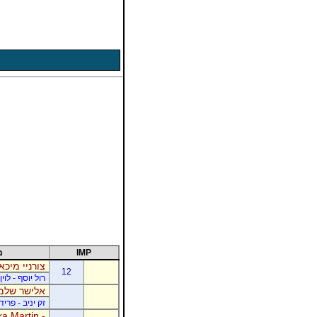
IMP
מ
צורניי מיכא
12
רול יוסף - לוי
אלישר שלמה
זק יניב - פרי
a Martin -