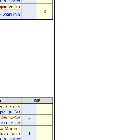
שיינמן רמי - 
jcic Veljko
3
מירון רוברט - 
IMP
מ
צורניי מיכא
רול יוסף - לוי
אלישר שלמה
9
זק יניב - פרי
a Martin -
tová Lucie
1
שיינמן רמי - 