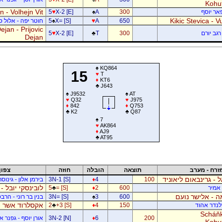
Kohu
 - Volhejn Vit
פאר יוסף
300
A
♠
X-2 [E]
♥
5
Kikic Stevica - Vu
650
A
♥
X= [S]
♠
5
חוטר יפה - אלול 
jan - Prijovic
רגב יורם
300
T
♣
X-2 [E]
♥
5
Dejan
♠
KQ864
15
♥
T
♦
KT6
♣
J643
♠
J9532
♠
AT
♥
Q32
♥
J975
♦
842
♦
Q753
♣
K2
♣
Q87
♠
7
♥
AK864
♦
AJ9
♣
AT95
זרח - מערב
תוצאה
הובלה
חוזה
צפון
ל - גרינבאום ליאוניד
100
4
♦
3N-1 [S]
בירמן אלון - גינוס
לובינסקי יובל -
ן אמיר
600
2
♦
= [S]
♣
5
 - אלישר נועם
600
3
♠
3N= [S]
בנין בר רוני - הרב
אקסלרוד אשר -
דלנדר אהוד
150
4
♦
+3 [S]
♣
2
Scháňk
200
6
♦
3N-2 [N]
אורן יוסף - גפנר 
Kohu