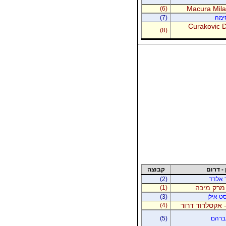
Macura Milan
(6)
סימה
(7)
Curakovic De
(8)
 - דרום
קבוצה
ר אלדד
(2)
 מרק מיכה
(1)
סט אילן
(3)
 אקסלרוד דרור
(4)
אברהם
(5)