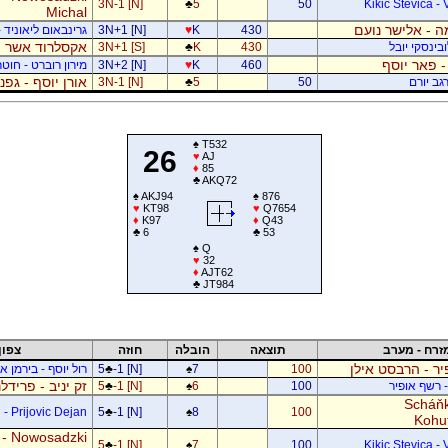
3N-1 [N]
♣
5
50
Kikic Stevica - 
Michal
 - אלישר נועם
430
K
♥
3N+1 [N]
גרינבאום ליאוניד -
אקסלרוד אשר -
בינסקי יובל
430
K
♣
3N+1 [S]
- פאר יוסף
460
K
♥
3N+2 [N]
מירון רוברט - חוטר
אורן יוסף - גפ
גב יורם
50
5
♣
3N-1 [N]
♠
T532
26
♥
AJ
♦
85
♣
AKQ72
♠
AKJ94
♠
876
♥
KT98
♥
Q7654
♦
K97
♦
Q43
♣
6
♣
53
♠
Q
♥
32
♦
AJT62
♣
JT984
זרח - מערב
תוצאה
הובלה
חוזה
צפון
ר - הרבסט אילן
100
7
♠
-1 [N]
♣
5
רול יוסף - בירמן אל
זק יניב - פרידל
- רשף אופיר
100
6
♠
-1 [N]
♣
5
Scháňk
- Prijovic Dejan
5
♣
-1 [N]
♠
8
100
Kohu
 - Nowosadzki
5
♣
-1 [N]
♠
7
100
Kikic Stevica - 