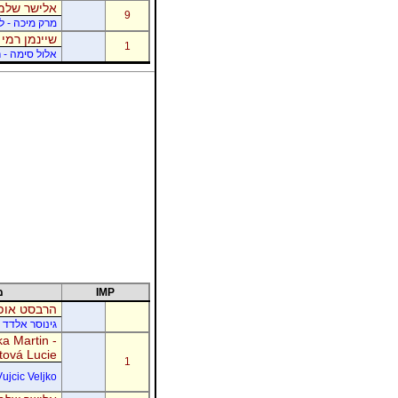
אלישר שלמה
9
מרק מיכה - לו
שיינמן רמי 
1
אלול סימה - ר
IMP
מ
הרבסט אופי
גינוסר אלדד 
a Martin -
tová Lucie
1
Vujcic Veljko