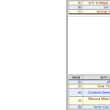
 אקסלרוד דרור
(6)
 יפה
(8)
נר אברהם
(7)
 - דרום
קבוצה
ון
(1)
נדר אהוד
(2)
(4)
Curakovic Dejan 
Macura Milan
(3)
 צורניי מיכאל
(5)