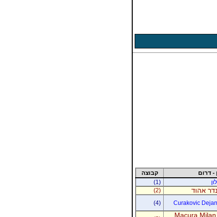
 - דרום
קבוצה
ון
(1)
נדר אהוד
(2)
(4)
Curakovic Dejan 
Macura Milan