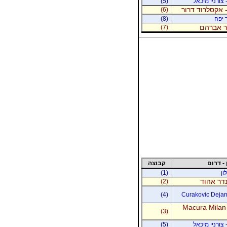
 צורניי מיכאל
(5)
 אקסלרוד דרור
(6)
 יפה
(8)
נר אברהם
(7)
 - דרום
קבוצה
ון
(1)
נדר אהוד
(2)
(4)
Curakovic Dejan 
Macura Milan
(3)
 צורניי מיכאל
(5)