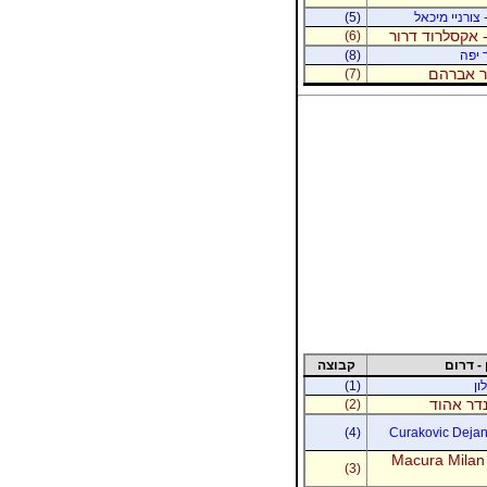
 צורניי מיכאל
(5)
 אקסלרוד דרור
(6)
 יפה
(8)
נר אברהם
(7)
 - דרום
קבוצה
ון
(1)
נדר אהוד
(2)
(4)
Curakovic Dejan 
Macura Milan
(3)