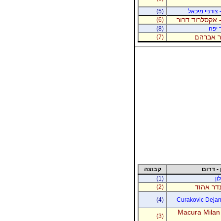
 צורניי מיכאל
(5)
 אקסלרוד דרור
(6)
 יפה
(8)
נר אברהם
(7)
 - דרום
קבוצה
ון
(1)
נדר אהוד
(2)
(4)
Curakovic Dejan 
Macura Milan
(3)