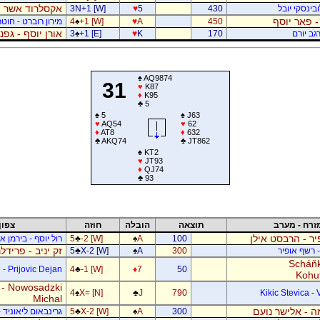
אקסלרוד אשר -
בינסקי יובל
430
5
♥
3N+1 [W]
- פאר יוסף
450
A
♥
+1 [W]
♠
4
מירון רוברט - חוטר
אורן יוסף - גפ
גב יורם
170
K
♥
+1 [E]
♠
3
♠
AQ9874
31
♥
K87
♦
K95
♣
5
♠
5
♠
J63
♥
AQ54
♥
62
♦
AT8
♦
632
♣
AKQ74
♣
JT862
♠
KT2
♥
JT93
♦
QJ74
♣
93
זרח - מערב
תוצאה
הובלה
חוזה
צפון
ר - הרבסט אילן
100
A
♠
-2 [W]
♣
5
רול יוסף - בירמן אל
זק יניב - פרידל
- רשף אופיר
300
A
♠
X-2 [W]
♣
5
Scháňk
- Prijovic Dejan
4
♣
-1 [W]
♦
7
50
Kohu
 - Nowosadzki
4
♠
X= [N]
♣
J
790
Kikic Stevica - 
Michal
 - אלישר נועם
300
A
♠
X-2 [W]
♣
5
גרינבאום ליאוניד -