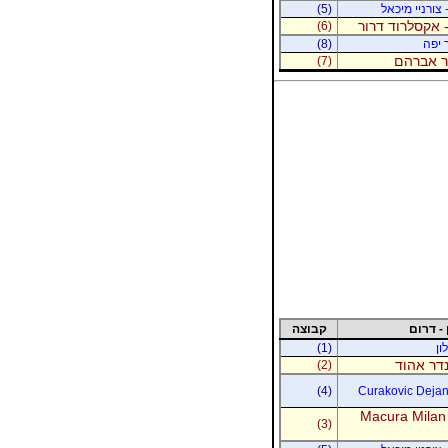
 צורניי מיכאל
(5)
 אקסלרוד דרור
(6)
 יפה
(8)
נר אברהם
(7)
 - דרום
קבוצה
ון
(1)
נדר אהוד
(2)
(4)
Curakovic Dejan 
Macura Milan
(3)