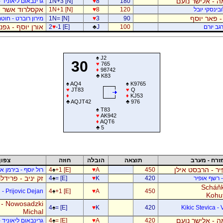
 - אלישר נועם
180
8
♥
1N+3 [N]
גרינבאום ליאוניד -
אקסלרוד אשר -
בינסקי יובל
120
8
♥
1N+1 [N]
- פאר יוסף
90
3
♥
1N= [N]
מירון רוברט - חוטר
אורן יוסף - גפ
גב יורם
100
J
♣
-1 [E]
♥
2
♠
J2
30
♥
765
♦
98742
♣
K83
♠
AQ4
♠
K9765
♥
JT83
♥
Q
♦
♦
KJ53
♣
AQJT42
♣
976
♠
T83
♥
AK942
♦
AQT6
♣
5
זרח - מערב
תוצאה
הובלה
חוזה
צפון
ר - הרבסט אילן
450
A
♥
+1 [E]
♠
4
רול יוסף - בירמן אל
זק יניב - פרידל
- רשף אופיר
420
K
♥
= [E]
♠
4
Scháňk
- Prijovic Dejan
4
♠
+1 [E]
♥
A
450
Kohu
 - Nowosadzki
4
♠
= [E]
♥
K
420
Kikic Stevica - 
Michal
 - אלישר נועם
420
A
♥
= [E]
♠
4
גרינבאום ליאוניד -