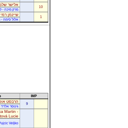
אלישר שלמה
10
מרק מיכה - לו
שיינמן רמי 
1
אלול סימה - ר
IMP
מ
הרבסט אופי
9
גינוסר אלדד 
a Martin -
tová Lucie
Vujcic Veljko