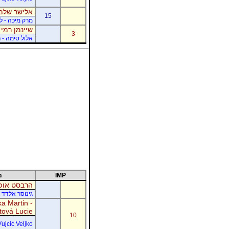
אלישר שלמה
15
מרק מיכה - לו
שיינמן רמי 
3
אלול סימה - ר
IMP
מ
הרבסט אופי
גינוסר אלדד 
a Martin -
tová Lucie
10
Vujcic Veljko