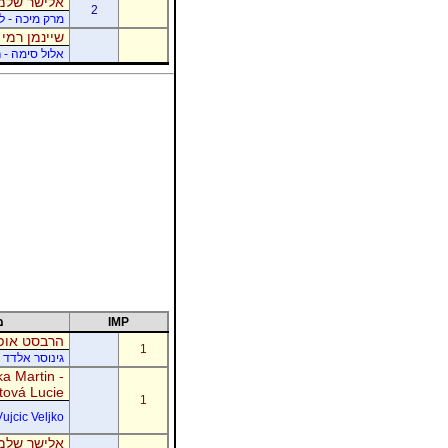
אלישר שלמה
2
מרק מיכה - לו
שיינמן רמי 
אלול סימה - ר
IMP
מ
הרבסט אופי
1
גינוסר אלדד 
a Martin -
tová Lucie
1
Vujcic Veljko
אלישר שלמה