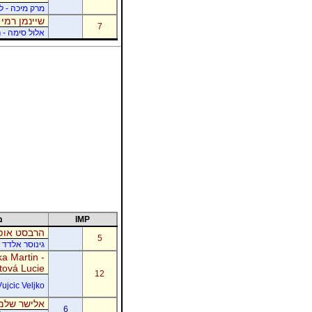
מרק מיכה - לו
שיינמן רמי 
7
אלול סימה - ר
IMP
מ
הרבסט אופי
5
גינוסר אלדד 
a Martin -
tová Lucie
12
Vujcic Veljko
אלישר שלמה
6