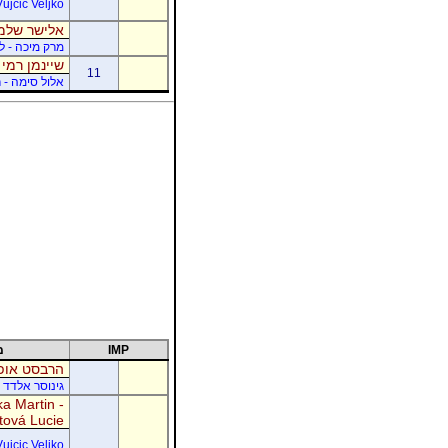
Vujcic Veljko
אלישר שלמה
מרק מיכה - לו
שיינמן רמי 
11
אלול סימה - ר
IMP
מ
הרבסט אופי
גינוסר אלדד 
a Martin -
tová Lucie
Vujcic Veljko