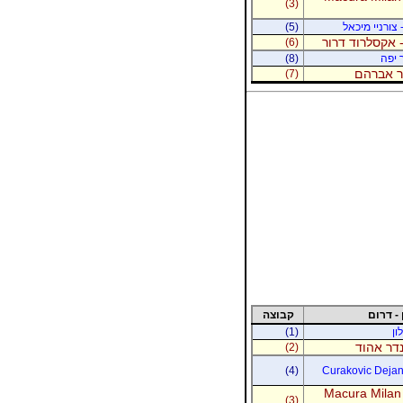
(3)
 צורניי מיכאל
(5)
 אקסלרוד דרור
(6)
 יפה
(8)
נר אברהם
(7)
 - דרום
קבוצה
ון
(1)
נדר אהוד
(2)
(4)
Curakovic Dejan 
Macura Milan
(3)