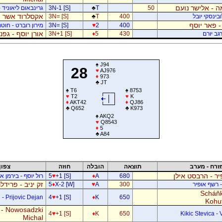
 - אלישר נועם
50
T
♣
3N-1 [S]
גרינבאום ליאוניד -
אקסלרוד אשר -
בינסקי יובל
400
T
♣
3N= [S]
- פאר יוסף
400
2
♥
3N= [S]
מירון רוברט - חוטר
אורן יוסף - גפ
גב יורם
430
5
♦
3N+1 [S]
♠
J94
28
♥
AJ976
♦
973
♣
JT
♠
T6
♠
8753
♥
T2
♥
K
♦
AKT42
♦
QJ86
♣
Q652
♣
K973
♠
AKQ2
♥
Q8543
♦
5
♣
A84
זרח - מערב
תוצאה
הובלה
חוזה
צפון
ר - הרבסט אילן
680
A
♦
+1 [S]
♥
5
רול יוסף - בירמן אל
זק יניב - פרידל
- רשף אופיר
300
A
♥
X-2 [W]
♦
5
Scháňk
- Prijovic Dejan
4
♥
+1 [S]
♦
K
650
Kohu
 - Nowosadzki
4
♥
+1 [S]
♦
K
650
Kikic Stevica - 
Michal