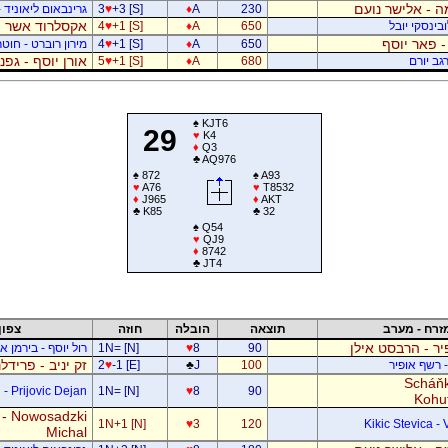
 - אלישר נועם
230
A
♦
+3 [S]
♥
3
גרינבאום ליאוניד -
אקסלרוד אשר -
בינסקי יובל
650
A
♦
+1 [S]
♥
4
- פאר יוסף
650
A
♦
+1 [S]
♥
4
מירון רוברט - חוטר
אורן יוסף - גפ
גב יורם
680
A
♦
+1 [S]
♥
5
♠
KJT6
29
♥
K4
♦
Q3
♣
AQ976
♠
872
♠
A93
♥
A76
♥
T8532
♦
J965
♦
AKT
♣
K85
♣
32
♠
Q54
♥
QJ9
♦
8742
♣
JT4
זרח - מערב
תוצאה
הובלה
חוזה
צפון
ר - הרבסט אילן
90
8
♥
1N= [N]
רול יוסף - בירמן אל
זק יניב - פרידל
- רשף אופיר
100
J
♣
-1 [E]
♥
2
Scháňk
- Prijovic Dejan
1N= [N]
♥
8
90
Kohu
 - Nowosadzki
1N+1 [N]
♥
3
120
Kikic Stevica - 
Michal