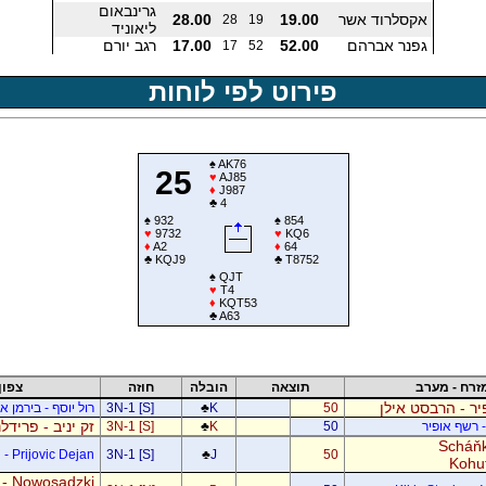
גרינבאום
אקסלרוד אשר
19.00
28.00
28
19
ליאוניד
גפנר אברהם
52.00
17.00
רגב יורם
17
52
פירוט לפי לוחות
♠
AK76
25
♥
AJ85
♦
J987
♣
4
♠
932
♠
854
♥
9732
♥
KQ6
♦
A2
♦
64
♣
KQJ9
♣
T8752
♠
QJT
♥
T4
♦
KQT53
♣
A63
זרח - מערב
תוצאה
הובלה
חוזה
צפון
ר - הרבסט אילן
50
K
♣
3N-1 [S]
רול יוסף - בירמן אל
זק יניב - פרידל
- רשף אופיר
50
K
♣
3N-1 [S]
Scháňk
- Prijovic Dejan
3N-1 [S]
♣
J
50
Kohu
 - Nowosadzki