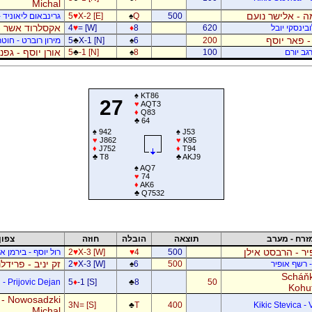
Michal
 - אלישר נועם
500
Q
♠
X-2 [E]
♥
5
גרינבאום ליאוניד -
אקסלרוד אשר -
בינסקי יובל
620
8
♦
= [W]
♥
4
- פאר יוסף
200
6
♠
X-1 [N]
♣
5
מירון רוברט - חוטר
אורן יוסף - גפ
גב יורם
100
8
♠
-1 [N]
♣
5
♠
KT86
27
♥
AQT3
♦
Q83
♣
64
♠
942
♠
J53
♥
J862
♥
K95
♦
J752
♦
T94
♣
T8
♣
AKJ9
♠
AQ7
♥
74
♦
AK6
♣
Q7532
זרח - מערב
תוצאה
הובלה
חוזה
צפון
ר - הרבסט אילן
500
4
♥
X-3 [W]
♥
2
רול יוסף - בירמן אל
זק יניב - פרידל
- רשף אופיר
500
6
♠
X-3 [W]
♥
2
Scháňk
- Prijovic Dejan
5
♦
-1 [S]
♣
8
50
Kohu
 - Nowosadzki
3N= [S]
♣
T
400
Kikic Stevica - 
Michal